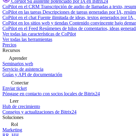
CoPilot
Su asistente potenciado por IA en Bitrix24
CoPilot en el CRM
Transcripción de audio de llamadas a texto, resu
CoPilot en las tareas
Descripciones de tareas generadas por IA, resúmen
CoPilot en el chat
Fuente ilimitada de ideas, textos generados por IA, 
CoPilot en los sitios web y tiendas
Contenido convincente bajo demand
CoPilot en el Feed
Resúmenes de hilos de comentarios, ideas generadas
Ver todas las características de CoPilot
Ver todas las herramientas
Precios
Recursos
Aprender
Seminarios web
Servicio de asistencia
Guías y API de documentación
Conectar
Enviar ticket
Póngase en contacto con socios locales de Bitrix24
Leer
Hub de crecimiento
Consejos y actualizaciones de Bitrix24
Soluciones
Rol
Marketing
RR. HH.