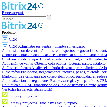
Empezar gratis
Producto
CRM
CRM
Administre sus ventas y clientes sin esfuerzo
Administración de ventas
Administre prospectos, negociaciones, conta
Centro de contacto
Comunicaciones omnicanal con formularios CRM, wi
Colaboración de equipo de ventas
Trabaje con chat, videollamadas, t
Activación de ventas
Obtenga cotizaciones, facturas, pagos, catálogo,
Análisis e informes
Analice el embudo de ventas, el rendimiento de los
CRM móvil
Prospectos, negociaciones, facturas, pagos, telefonía, cor
Marketing
Use campañas por correo electrónico, publicidad en redes 
Automatización e integraciones
Establezca reglas y disparadores CRM
CoPilot en el CRM
Transcripción de audio de llamadas a texto, resu
Ver todas las características CRM
Tareas y proyectos
Tareas y proyectos
Trabaje más fácil y rápido