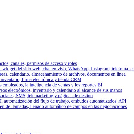
ctos, canales, permisos de acceso y roles
dget del sitio web, chat en vivo, WhatsApp, Instagram, telefonía, co
areas, calendario, almacenamiento de archivos, documentos en línea
 inventario, firma electrónica y tienda CRM
 empleados, la inteligencia de ventas y los reportes BI
reos electrónicos, inventario y calendario al alcance de sus manos
sociales, SMS, telemarketing y páginas de destino
, automatización del flujo de trabajo, embudos automatizados, API
men de llamadas, llenado automático de campos en las negociaciones