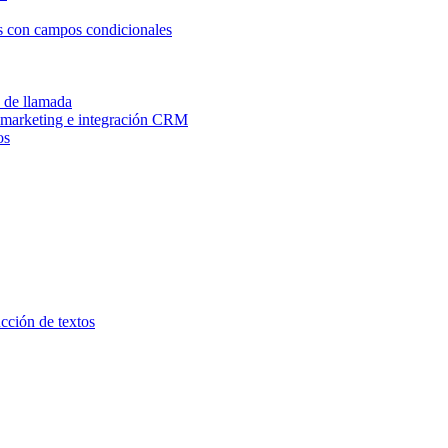
os con campos condicionales
n de llamada
e marketing e integración CRM
os
ucción de textos