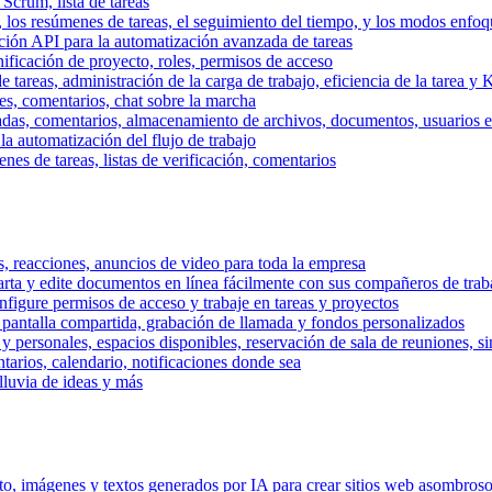
 Scrum, lista de tareas
, los resúmenes de tareas, el seguimiento del tiempo, y los modos enfoq
ración API para la automatización avanzada de tareas
nificación de proyecto, roles, permisos de acceso
tareas, administración de la carga de trabajo, eficiencia de la tarea y 
nes, comentarios, chat sobre la marcha
adas, comentarios, almacenamiento de archivos, documentos, usuarios ext
la automatización del flujo de trabajo
es de tareas, listas de verificación, comentarios
os, reacciones, anuncios de video para toda la empresa
ta y edite documentos en línea fácilmente con sus compañeros de traba
onfigure permisos de acceso y trabaje en tareas y proyectos
pantalla compartida, grabación de llamada y fondos personalizados
 y personales, espacios disponibles, reservación de sala de reuniones, s
arios, calendario, notificaciones donde sea
lluvia de ideas y más
nto, imágenes y textos generados por IA para crear sitios web asombros