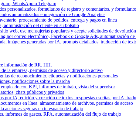
stagram, WhatsApp o Telegram
dos personalizados, formularios de registro y comentarios, y formulari
budos automatizados e integración de Google Analytics
nventario, procesamiento de pedidos, entrega y pagos en línea
, administración del cliente en su bolsillo
l sitio web, use mensajerías populares y acepte solicitudes de devolució
ing por correo electrónico, Facebook o Google Ads, automatización d
a, imágenes generadas por IA, prompts detallados, traducción de text
stre información de RR. HH.
 de la empresa, permisos de acceso y directorio activo
gnias de reconocimiento, etiquetas y notificaciones personales
iones, notificaciones sobre la marcha
 empleado con KPI, informes de trabajo, vista del supervisor
torios, chats públicos y privados
 por IA, edición y creación de textos, respuestas escritas por IA, trad
documentos en línea, almacenamiento de archivos, permisos de acceso
ta acciones seguras en tu espacio de trabajo
s, informes de gastos, RPA, automatización del flujo de trabajo