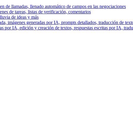
men de llamadas, llenado automático de campos en las negociaciones
es de tareas, listas de verificación, comentarios
lluvia de ideas y más
a, imágenes generadas por IA, prompts detallados, traducción de text
 por IA, edición y creación de textos, respuestas escritas por IA, trad