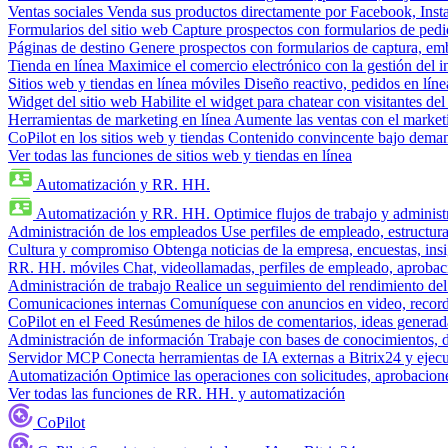
Ventas sociales
Venda sus productos directamente por Facebook, In
Formularios del sitio web
Capture prospectos con formularios de pedi
Páginas de destino
Genere prospectos con formularios de captura, em
Tienda en línea
Maximice el comercio electrónico con la gestión del i
Sitios web y tiendas en línea móviles
Diseño reactivo, pedidos en línea
Widget del sitio web
Habilite el widget para chatear con visitantes de
Herramientas de marketing en línea
Aumente las ventas con el market
CoPilot en los sitios web y tiendas
Contenido convincente bajo demand
Ver todas las funciones de sitios web y tiendas en línea
Automatización y RR. HH.
Automatización y RR. HH.
Optimice flujos de trabajo y admini
Administración de los empleados
Use perfiles de empleado, estructura
Cultura y compromiso
Obtenga noticias de la empresa, encuestas, insi
RR. HH. móviles
Chat, videollamadas, perfiles de empleado, aprobac
Administración de trabajo
Realice un seguimiento del rendimiento del
Comunicaciones internas
Comuníquese con anuncios en video, recorda
CoPilot en el Feed
Resúmenes de hilos de comentarios, ideas generadas
Administración de información
Trabaje con bases de conocimientos, 
Servidor MCP
Conecta herramientas de IA externas a Bitrix24 y ejecu
Automatización
Optimice las operaciones con solicitudes, aprobacione
Ver todas las funciones de RR. HH. y automatización
CoPilot