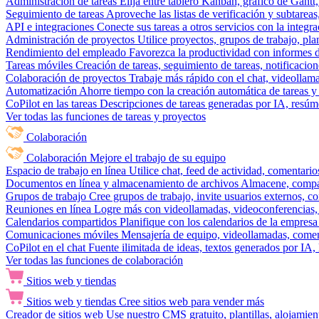
Administración de tareas
Elija entre tablero Kanban, gráfico de Gantt,
Seguimiento de tareas
Aproveche las listas de verificación y subtareas
API e integraciones
Conecte sus tareas a otros servicios con la integ
Administración de proyectos
Utilice proyectos, grupos de trabajo, pla
Rendimiento del empleado
Favorezca la productividad con informes de 
Tareas móviles
Creación de tareas, seguimiento de tareas, notificacio
Colaboración de proyectos
Trabaje más rápido con el chat, videollam
Automatización
Ahorre tiempo con la creación automática de tareas y 
CoPilot en las tareas
Descripciones de tareas generadas por IA, resúmen
Ver todas las funciones de tareas y proyectos
Colaboración
Colaboración
Mejore el trabajo de su equipo
Espacio de trabajo en línea
Utilice chat, feed de actividad, comentari
Documentos en línea y almacenamiento de archivos
Almacene, compar
Grupos de trabajo
Cree grupos de trabajo, invite usuarios externos, c
Reuniones en línea
Logre más con videollamadas, videoconferencias, 
Calendarios compartidos
Planifique con los calendarios de la empresa
Comunicaciones móviles
Mensajería de equipo, videollamadas, coment
CoPilot en el chat
Fuente ilimitada de ideas, textos generados por IA, 
Ver todas las funciones de colaboración
Sitios web y tiendas
Sitios web y tiendas
Cree sitios web para vender más
Creador de sitios web
Use nuestro CMS gratuito, plantillas, alojamie