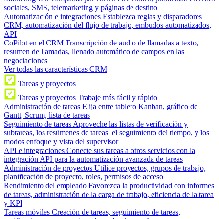
sociales, SMS, telemarketing y páginas de destino
Automatización e integraciones
Establezca reglas y disparadores
CRM, automatización del flujo de trabajo, embudos automatizados,
API
CoPilot en el CRM
Transcripción de audio de llamadas a texto,
resumen de llamadas, llenado automático de campos en las
negociaciones
Ver todas las características CRM
Tareas y proyectos
Tareas y proyectos
Trabaje más fácil y rápido
Administración de tareas
Elija entre tablero Kanban, gráfico de
Gantt, Scrum, lista de tareas
Seguimiento de tareas
Aproveche las listas de verificación y
subtareas, los resúmenes de tareas, el seguimiento del tiempo, y los
modos enfoque y vista del supervisor
API e integraciones
Conecte sus tareas a otros servicios con la
integración API para la automatización avanzada de tareas
Administración de proyectos
Utilice proyectos, grupos de trabajo,
planificación de proyecto, roles, permisos de acceso
Rendimiento del empleado
Favorezca la productividad con informes
de tareas, administración de la carga de trabajo, eficiencia de la tarea
y KPI
Tareas móviles
Creación de tareas, seguimiento de tareas,