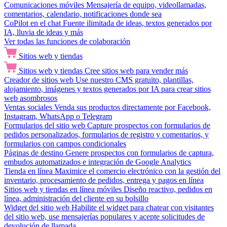
Comunicaciones móviles
Mensajería de equipo, videollamadas,
comentarios, calendario, notificaciones donde sea
CoPilot en el chat
Fuente ilimitada de ideas, textos generados por
IA, lluvia de ideas y más
Ver todas las funciones de colaboración
Sitios web y tiendas
Sitios web y tiendas
Cree sitios web para vender más
Creador de sitios web
Use nuestro CMS gratuito, plantillas,
alojamiento, imágenes y textos generados por IA para crear sitios
web asombrosos
Ventas sociales
Venda sus productos directamente por Facebook,
Instagram, WhatsApp o Telegram
Formularios del sitio web
Capture prospectos con formularios de
pedidos personalizados, formularios de registro y comentarios, y
formularios con campos condicionales
Páginas de destino
Genere prospectos con formularios de captura,
embudos automatizados e integración de Google Analytics
Tienda en línea
Maximice el comercio electrónico con la gestión del
inventario, procesamiento de pedidos, entrega y pagos en línea
Sitios web y tiendas en línea móviles
Diseño reactivo, pedidos en
línea, administración del cliente en su bolsillo
Widget del sitio web
Habilite el widget para chatear con visitantes
del sitio web, use mensajerías populares y acepte solicitudes de
devolución de llamada