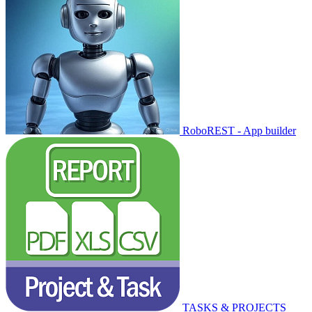
RoboREST - App builder
TASKS & PROJECTS