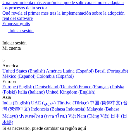
Una herramienta más económica puede salir cara si no se adapta a
los procesos de tu sector
Qué revela el primer mes tras la implementación sobre la adopción
real del software
Empezar gratis
Iniciar sesión
Iniciar sesión
Mi cuenta
la
America
United States (English)
América Latina (Español)
Brasil (Português)
México (Español)
Colombia (Español)
Europa
Europe (English)
Deutschland (Deutsch)
France (Français)
Polska
(Polski)
Italia (Italiano)
United Kingdom (English)
Asia
India (English)
UAE (عربي)
Türkiye (Türkçe)
中国 (简体中文)
台
灣 (繁體中文)
Indonesia (Bahasa Indonesia)
Malaysia (Bahasa
Melayu)
ประเทศไทย (ภาษาไทย)
Việt Nam (Tiếng Việt)
日本 (日
本語)
Si es necesario, puede cambiar su región aquí