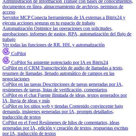
Administración de información
Trabaje con bases de conocimientos,
documentos en línea, almacenamiento de archivos, permisos de
acceso
Servidor MCP
Conecta herramientas de IA externas a Bitrix24 y
ejecuta acciones seguras en tu espacio de trabajo
Automatización
Optimice las operaciones con solicitudes,
aprobaciones, informes de gastos, RPA, automatización del flujo de
trabajo
Ver todas las funciones de RR. HH. y automatización
CoPilot
CoPilot
Su asistente potenciado por IA en Bitrix24
CoPilot en el CRM
Transcripción de audio de llamadas a texto,
resumen de llamadas, llenado automático de campos en las
negociaciones
CoPilot en las tareas
Descripciones de tareas generadas por IA,
resúmenes de tareas, listas de verificación, comentarios
CoPilot en el chat
Fuente ilimitada de ideas, textos generados por
IA, lluvia de ideas y más
CoPilot en los sitios web y tiendas
Contenido convincente bajo
demanda, imágenes generadas por IA, prompts detallados,
traducción de textos
CoPilot en el Feed
Resúmenes de hilos de comentarios, ideas
generadas por IA, edición y creación de textos, respuestas escritas
por IA, traducción de textos