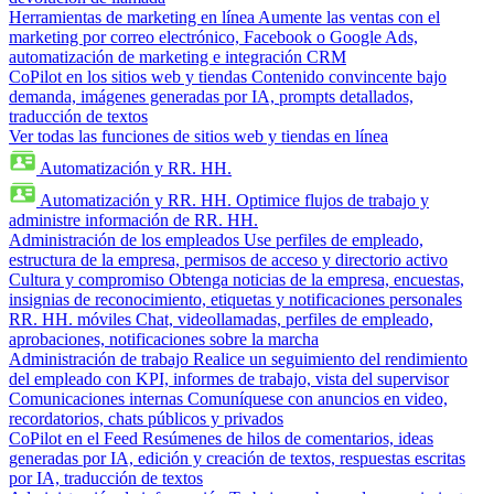
Herramientas de marketing en línea
Aumente las ventas con el
marketing por correo electrónico, Facebook o Google Ads,
automatización de marketing e integración CRM
CoPilot en los sitios web y tiendas
Contenido convincente bajo
demanda, imágenes generadas por IA, prompts detallados,
traducción de textos
Ver todas las funciones de sitios web y tiendas en línea
Automatización y RR. HH.
Automatización y RR. HH.
Optimice flujos de trabajo y
administre información de RR. HH.
Administración de los empleados
Use perfiles de empleado,
estructura de la empresa, permisos de acceso y directorio activo
Cultura y compromiso
Obtenga noticias de la empresa, encuestas,
insignias de reconocimiento, etiquetas y notificaciones personales
RR. HH. móviles
Chat, videollamadas, perfiles de empleado,
aprobaciones, notificaciones sobre la marcha
Administración de trabajo
Realice un seguimiento del rendimiento
del empleado con KPI, informes de trabajo, vista del supervisor
Comunicaciones internas
Comuníquese con anuncios en video,
recordatorios, chats públicos y privados
CoPilot en el Feed
Resúmenes de hilos de comentarios, ideas
generadas por IA, edición y creación de textos, respuestas escritas
por IA, traducción de textos