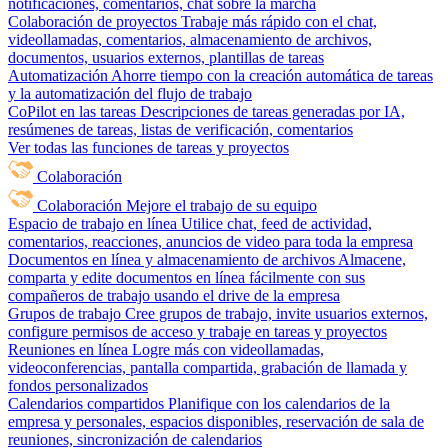
notificaciones, comentarios, chat sobre la marcha
Colaboración de proyectos
Trabaje más rápido con el chat,
videollamadas, comentarios, almacenamiento de archivos,
documentos, usuarios externos, plantillas de tareas
Automatización
Ahorre tiempo con la creación automática de tareas
y la automatización del flujo de trabajo
CoPilot en las tareas
Descripciones de tareas generadas por IA,
resúmenes de tareas, listas de verificación, comentarios
Ver todas las funciones de tareas y proyectos
Colaboración
Colaboración
Mejore el trabajo de su equipo
Espacio de trabajo en línea
Utilice chat, feed de actividad,
comentarios, reacciones, anuncios de video para toda la empresa
Documentos en línea y almacenamiento de archivos
Almacene,
comparta y edite documentos en línea fácilmente con sus
compañeros de trabajo usando el drive de la empresa
Grupos de trabajo
Cree grupos de trabajo, invite usuarios externos,
configure permisos de acceso y trabaje en tareas y proyectos
Reuniones en línea
Logre más con videollamadas,
videoconferencias, pantalla compartida, grabación de llamada y
fondos personalizados
Calendarios compartidos
Planifique con los calendarios de la
empresa y personales, espacios disponibles, reservación de sala de
reuniones, sincronización de calendarios