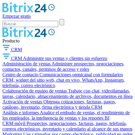
Empezar gratis
Producto
CRM
CRM
Administre sus ventas y clientes sin esfuerzo
Administración de ventas
Administre prospectos, negociaciones,
contactos, canales, permisos de acceso y roles
Centro de contacto
Comunicaciones omnicanal con formularios
CRM, widget del sitio web, chat en vivo, WhatsApp, Instagram,
telefonía, correo electrónico
Colaboración de equipo de ventas
Trabaje con chat, videollamadas,
tareas, calendario, almacenamiento de archivos, documentos en línea
Activación de ventas
Obtenga cotizaciones, facturas, pagos,
catálogo, inventario, firma electrónica y tienda CRM
Análisis e informes
Analice el embudo de ventas, el rendimiento de
los empleados, la inteligencia de ventas y los reportes BI
CRM móvil
Prospectos, negociaciones, facturas, pagos, telefonía,
correos electrónicos, inventario y calendario al alcance de sus manos
Marketing
Use campañas por correo electrónico, publicidad en redes