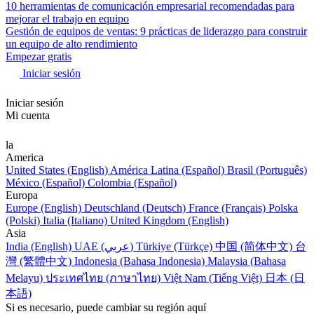
10 herramientas de comunicación empresarial recomendadas para
mejorar el trabajo en equipo
Gestión de equipos de ventas: 9 prácticas de liderazgo para construir
un equipo de alto rendimiento
Empezar gratis
Iniciar sesión
Iniciar sesión
Mi cuenta
la
America
United States (English)
América Latina (Español)
Brasil (Português)
México (Español)
Colombia (Español)
Europa
Europe (English)
Deutschland (Deutsch)
France (Français)
Polska
(Polski)
Italia (Italiano)
United Kingdom (English)
Asia
India (English)
UAE (عربي)
Türkiye (Türkçe)
中国 (简体中文)
台
灣 (繁體中文)
Indonesia (Bahasa Indonesia)
Malaysia (Bahasa
Melayu)
ประเทศไทย (ภาษาไทย)
Việt Nam (Tiếng Việt)
日本 (日
本語)
Si es necesario, puede cambiar su región aquí