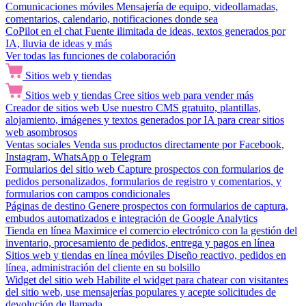
Comunicaciones móviles
Mensajería de equipo, videollamadas,
comentarios, calendario, notificaciones donde sea
CoPilot en el chat
Fuente ilimitada de ideas, textos generados por
IA, lluvia de ideas y más
Ver todas las funciones de colaboración
Sitios web y tiendas
Sitios web y tiendas
Cree sitios web para vender más
Creador de sitios web
Use nuestro CMS gratuito, plantillas,
alojamiento, imágenes y textos generados por IA para crear sitios
web asombrosos
Ventas sociales
Venda sus productos directamente por Facebook,
Instagram, WhatsApp o Telegram
Formularios del sitio web
Capture prospectos con formularios de
pedidos personalizados, formularios de registro y comentarios, y
formularios con campos condicionales
Páginas de destino
Genere prospectos con formularios de captura,
embudos automatizados e integración de Google Analytics
Tienda en línea
Maximice el comercio electrónico con la gestión del
inventario, procesamiento de pedidos, entrega y pagos en línea
Sitios web y tiendas en línea móviles
Diseño reactivo, pedidos en
línea, administración del cliente en su bolsillo
Widget del sitio web
Habilite el widget para chatear con visitantes
del sitio web, use mensajerías populares y acepte solicitudes de
devolución de llamada