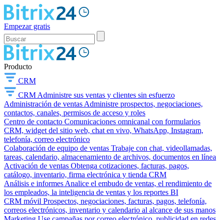
Empezar gratis
Producto
CRM
CRM
Administre sus ventas y clientes sin esfuerzo
Administración de ventas
Administre prospectos, negociaciones,
contactos, canales, permisos de acceso y roles
Centro de contacto
Comunicaciones omnicanal con formularios
CRM, widget del sitio web, chat en vivo, WhatsApp, Instagram,
telefonía, correo electrónico
Colaboración de equipo de ventas
Trabaje con chat, videollamadas,
tareas, calendario, almacenamiento de archivos, documentos en línea
Activación de ventas
Obtenga cotizaciones, facturas, pagos,
catálogo, inventario, firma electrónica y tienda CRM
Análisis e informes
Analice el embudo de ventas, el rendimiento de
los empleados, la inteligencia de ventas y los reportes BI
CRM móvil
Prospectos, negociaciones, facturas, pagos, telefonía,
correos electrónicos, inventario y calendario al alcance de sus manos
Marketing
Use campañas por correo electrónico, publicidad en redes