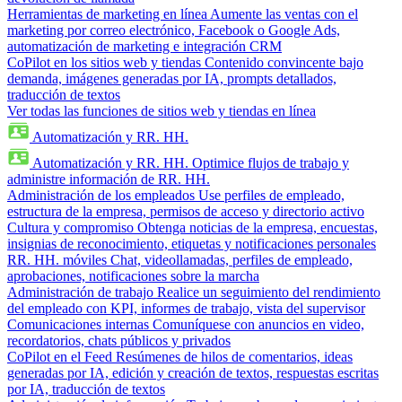
Herramientas de marketing en línea
Aumente las ventas con el
marketing por correo electrónico, Facebook o Google Ads,
automatización de marketing e integración CRM
CoPilot en los sitios web y tiendas
Contenido convincente bajo
demanda, imágenes generadas por IA, prompts detallados,
traducción de textos
Ver todas las funciones de sitios web y tiendas en línea
Automatización y RR. HH.
Automatización y RR. HH.
Optimice flujos de trabajo y
administre información de RR. HH.
Administración de los empleados
Use perfiles de empleado,
estructura de la empresa, permisos de acceso y directorio activo
Cultura y compromiso
Obtenga noticias de la empresa, encuestas,
insignias de reconocimiento, etiquetas y notificaciones personales
RR. HH. móviles
Chat, videollamadas, perfiles de empleado,
aprobaciones, notificaciones sobre la marcha
Administración de trabajo
Realice un seguimiento del rendimiento
del empleado con KPI, informes de trabajo, vista del supervisor
Comunicaciones internas
Comuníquese con anuncios en video,
recordatorios, chats públicos y privados
CoPilot en el Feed
Resúmenes de hilos de comentarios, ideas
generadas por IA, edición y creación de textos, respuestas escritas
por IA, traducción de textos