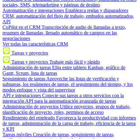
sociales, SMS, telemarketing y páginas de destino
Automatización e integraciones
Establezca reglas y disparadores
CRM, automatización del flujo de trabajo, embudos automatizados,
API
CoPilot en el CRM
Transcripción de audio de llamadas a texto,
resumen de llamadas, llenado automático de campos en las
negociaciones
Ver todas las características CRM
Tareas y proyectos
Tareas y proyectos
Trabaje más fácil y rápido
Administración de tareas
Elija entre tablero Kanban, gráfico de
Gantt, Scrum, lista de tareas
Seguimiento de tareas
Aproveche las listas de verificación y
subtareas, los resúmenes de tareas, el seguimiento del tiempo, y los
modos enfoque y vista del supervisor
API e integraciones
Conecte sus tareas a otros servicios con la
integración API para la automatización avanzada de tareas
Administración de proyectos
Utilice proyectos, grupos de trabajo,
planificación de proyecto, roles, permisos de acceso
Rendimiento del empleado
Favorezca la productividad con informes
de tareas, administración de la carga de trabajo, eficiencia de la tarea
y KPI
Tareas móviles
Creación de tareas, seguimiento de tareas,