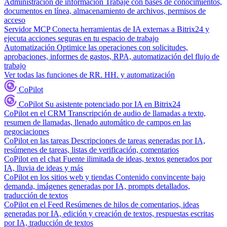
Administración de información
Trabaje con bases de conocimientos,
documentos en línea, almacenamiento de archivos, permisos de
acceso
Servidor MCP
Conecta herramientas de IA externas a Bitrix24 y
ejecuta acciones seguras en tu espacio de trabajo
Automatización
Optimice las operaciones con solicitudes,
aprobaciones, informes de gastos, RPA, automatización del flujo de
trabajo
Ver todas las funciones de RR. HH. y automatización
CoPilot
CoPilot
Su asistente potenciado por IA en Bitrix24
CoPilot en el CRM
Transcripción de audio de llamadas a texto,
resumen de llamadas, llenado automático de campos en las
negociaciones
CoPilot en las tareas
Descripciones de tareas generadas por IA,
resúmenes de tareas, listas de verificación, comentarios
CoPilot en el chat
Fuente ilimitada de ideas, textos generados por
IA, lluvia de ideas y más
CoPilot en los sitios web y tiendas
Contenido convincente bajo
demanda, imágenes generadas por IA, prompts detallados,
traducción de textos
CoPilot en el Feed
Resúmenes de hilos de comentarios, ideas
generadas por IA, edición y creación de textos, respuestas escritas
por IA, traducción de textos