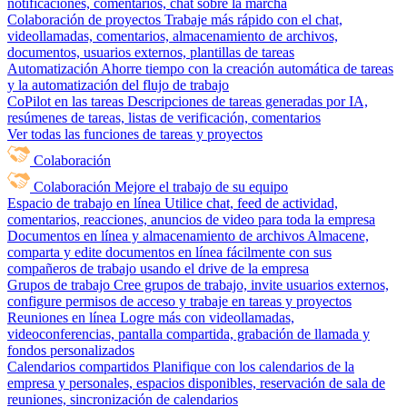
notificaciones, comentarios, chat sobre la marcha
Colaboración de proyectos
Trabaje más rápido con el chat,
videollamadas, comentarios, almacenamiento de archivos,
documentos, usuarios externos, plantillas de tareas
Automatización
Ahorre tiempo con la creación automática de tareas
y la automatización del flujo de trabajo
CoPilot en las tareas
Descripciones de tareas generadas por IA,
resúmenes de tareas, listas de verificación, comentarios
Ver todas las funciones de tareas y proyectos
Colaboración
Colaboración
Mejore el trabajo de su equipo
Espacio de trabajo en línea
Utilice chat, feed de actividad,
comentarios, reacciones, anuncios de video para toda la empresa
Documentos en línea y almacenamiento de archivos
Almacene,
comparta y edite documentos en línea fácilmente con sus
compañeros de trabajo usando el drive de la empresa
Grupos de trabajo
Cree grupos de trabajo, invite usuarios externos,
configure permisos de acceso y trabaje en tareas y proyectos
Reuniones en línea
Logre más con videollamadas,
videoconferencias, pantalla compartida, grabación de llamada y
fondos personalizados
Calendarios compartidos
Planifique con los calendarios de la
empresa y personales, espacios disponibles, reservación de sala de
reuniones, sincronización de calendarios