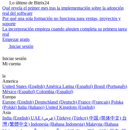
Lo último de Bitrix24
Qué revela el primer mes tras la implementación sobre la adopción
real del software
Por qué una sola formación no funciona para ventas, proyectos y
soporte
La incorporación empieza cuando alguien completa su primera tarea
real
Empezar gratis
Iniciar sesión
Iniciar sesión
Mi cuenta
la
America
United States (English)
América Latina (Español)
Brasil (Português)
México (Español)
Colombia (Español)
Europa
Europe (English)
Deutschland (Deutsch)
France (Français)
Polska
(Polski)
Italia (Italiano)
United Kingdom (English)
Asia
India (English)
UAE (عربي)
Türkiye (Türkçe)
中国 (简体中文)
台
灣 (繁體中文)
Indonesia (Bahasa Indonesia)
Malaysia (Bahasa