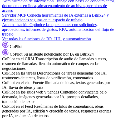
Administración de información
Trabaje con bases de conocimientos,
documentos en línea, almacenamiento de archivos, permisos de
acceso
Servidor MCP
Conecta herramientas de IA externas a Bitrix24 y
ejecuta acciones seguras en tu espacio de trabajo
Automatización
Optimice las operaciones con solicitudes,
aprobaciones, informes de gastos, RPA, automatización del flujo de
trabajo
Ver todas las funciones de RR. HH. y automatización
CoPilot
CoPilot
Su asistente potenciado por IA en Bitrix24
CoPilot en el CRM
Transcripción de audio de llamadas a texto,
resumen de llamadas, llenado automático de campos en las
negociaciones
CoPilot en las tareas
Descripciones de tareas generadas por IA,
resúmenes de tareas, listas de verificación, comentarios
CoPilot en el chat
Fuente ilimitada de ideas, textos generados por
IA, lluvia de ideas y más
CoPilot en los sitios web y tiendas
Contenido convincente bajo
demanda, imágenes generadas por IA, prompts detallados,
traducción de textos
CoPilot en el Feed
Resúmenes de hilos de comentarios, ideas
generadas por IA, edición y creación de textos, respuestas escritas
por IA, traducción de textos