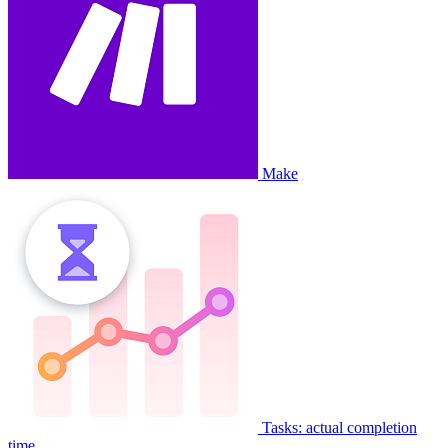
Make
Tasks: actual completion
time