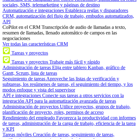
sociales, SMS, telemarketing y páginas de destino
Automatización e integraciones
Establezca reglas y disparadores
CRM, automatización del flujo de trabajo, embudos automatizados,
API
CoPilot en el CRM
Transcripción de audio de llamadas a texto,
resumen de llamadas, llenado automático de campos en las
negociaciones
Ver todas las características CRM
Tareas y proyectos
Tareas y proyectos
Trabaje más fácil y rápido
Administración de tareas
Elija entre tablero Kanban, gráfico de
Gantt, Scrum, lista de tareas
Seguimiento de tareas
Aproveche las listas de verificación y
subtareas, los resúmenes de tareas, el seguimiento del tiempo, y los
modos enfoque y vista del supervisor
API e integraciones
Conecte sus tareas a otros servicios con la
integración API para la automatización avanzada de tareas
Administración de proyectos
Utilice proyectos, grupos de trabajo,
planificación de proyecto, roles, permisos de acceso
Rendimiento del empleado
Favorezca la productividad con informes
de tareas, administración de la carga de trabajo, eficiencia de la tarea
y KPI
Tareas móviles
Creación de tareas, seguimiento de tareas,