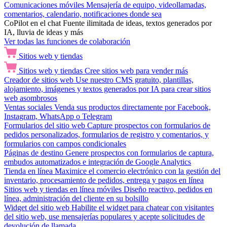
Comunicaciones móviles
Mensajería de equipo, videollamadas,
comentarios, calendario, notificaciones donde sea
CoPilot en el chat
Fuente ilimitada de ideas, textos generados por
IA, lluvia de ideas y más
Ver todas las funciones de colaboración
Sitios web y tiendas
Sitios web y tiendas
Cree sitios web para vender más
Creador de sitios web
Use nuestro CMS gratuito, plantillas,
alojamiento, imágenes y textos generados por IA para crear sitios
web asombrosos
Ventas sociales
Venda sus productos directamente por Facebook,
Instagram, WhatsApp o Telegram
Formularios del sitio web
Capture prospectos con formularios de
pedidos personalizados, formularios de registro y comentarios, y
formularios con campos condicionales
Páginas de destino
Genere prospectos con formularios de captura,
embudos automatizados e integración de Google Analytics
Tienda en línea
Maximice el comercio electrónico con la gestión del
inventario, procesamiento de pedidos, entrega y pagos en línea
Sitios web y tiendas en línea móviles
Diseño reactivo, pedidos en
línea, administración del cliente en su bolsillo
Widget del sitio web
Habilite el widget para chatear con visitantes
del sitio web, use mensajerías populares y acepte solicitudes de
devolución de llamada