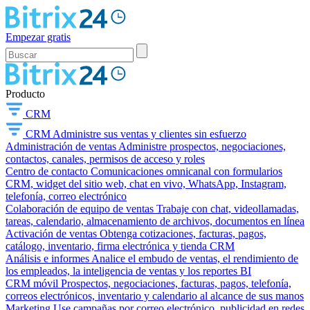
Empezar gratis
Producto
CRM
CRM
Administre sus ventas y clientes sin esfuerzo
Administración de ventas
Administre prospectos, negociaciones,
contactos, canales, permisos de acceso y roles
Centro de contacto
Comunicaciones omnicanal con formularios
CRM, widget del sitio web, chat en vivo, WhatsApp, Instagram,
telefonía, correo electrónico
Colaboración de equipo de ventas
Trabaje con chat, videollamadas,
tareas, calendario, almacenamiento de archivos, documentos en línea
Activación de ventas
Obtenga cotizaciones, facturas, pagos,
catálogo, inventario, firma electrónica y tienda CRM
Análisis e informes
Analice el embudo de ventas, el rendimiento de
los empleados, la inteligencia de ventas y los reportes BI
CRM móvil
Prospectos, negociaciones, facturas, pagos, telefonía,
correos electrónicos, inventario y calendario al alcance de sus manos
Marketing
Use campañas por correo electrónico, publicidad en redes