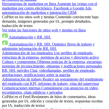
Herramientas de marketing en línea
Aumente las ventas con el
marketing por correo electrónico, Facebook o Google Ads,
automatización de marketing e integración CRM
CoPilot en los sitios web y tiendas
Contenido convincente bajo
demanda, imágenes generadas por IA, prompts detallados,
traducción de textos
Ver todas las funciones de sitios web y tiendas en línea
Automatización y RR. HH.
Automatización y RR. HH.
Optimice flujos de trabajo y
administre información de RR. HH.
Administración de los empleados
Use perfiles de empleado,
estructura de la empresa, permisos de acceso y directorio activo
Cultura y compromiso
Obtenga noticias de la empresa, encuestas,
insignias de reconocimiento, etiquetas y notificaciones personales
RR. HH. móviles
Chat, videollamadas, perfiles de empleado,
aprobaciones, notificaciones sobre la marcha
Administración de trabajo
Realice un seguimiento del rendimiento
del empleado con KPI, informes de trabajo, vista del supervisor
Comunicaciones internas
Comuníquese con anuncios en video,
recordatorios, chats públicos y privados
CoPilot en el Feed
Resúmenes de hilos de comentarios, ideas
generadas por IA, edición y creación de textos, respuestas escritas
por IA, traducción de textos