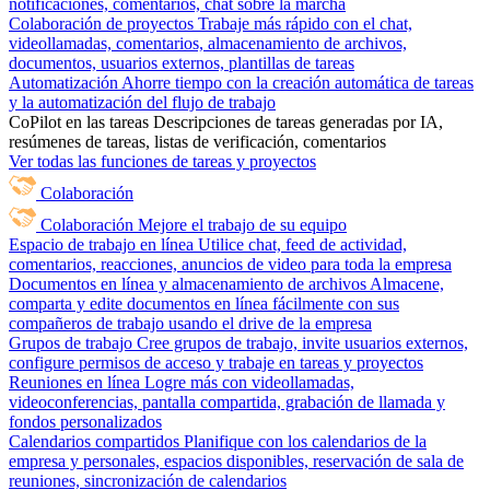
notificaciones, comentarios, chat sobre la marcha
Colaboración de proyectos
Trabaje más rápido con el chat,
videollamadas, comentarios, almacenamiento de archivos,
documentos, usuarios externos, plantillas de tareas
Automatización
Ahorre tiempo con la creación automática de tareas
y la automatización del flujo de trabajo
CoPilot en las tareas
Descripciones de tareas generadas por IA,
resúmenes de tareas, listas de verificación, comentarios
Ver todas las funciones de tareas y proyectos
Colaboración
Colaboración
Mejore el trabajo de su equipo
Espacio de trabajo en línea
Utilice chat, feed de actividad,
comentarios, reacciones, anuncios de video para toda la empresa
Documentos en línea y almacenamiento de archivos
Almacene,
comparta y edite documentos en línea fácilmente con sus
compañeros de trabajo usando el drive de la empresa
Grupos de trabajo
Cree grupos de trabajo, invite usuarios externos,
configure permisos de acceso y trabaje en tareas y proyectos
Reuniones en línea
Logre más con videollamadas,
videoconferencias, pantalla compartida, grabación de llamada y
fondos personalizados
Calendarios compartidos
Planifique con los calendarios de la
empresa y personales, espacios disponibles, reservación de sala de
reuniones, sincronización de calendarios