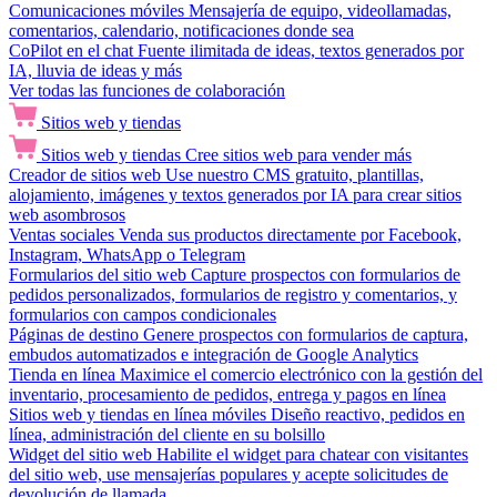
Comunicaciones móviles
Mensajería de equipo, videollamadas,
comentarios, calendario, notificaciones donde sea
CoPilot en el chat
Fuente ilimitada de ideas, textos generados por
IA, lluvia de ideas y más
Ver todas las funciones de colaboración
Sitios web y tiendas
Sitios web y tiendas
Cree sitios web para vender más
Creador de sitios web
Use nuestro CMS gratuito, plantillas,
alojamiento, imágenes y textos generados por IA para crear sitios
web asombrosos
Ventas sociales
Venda sus productos directamente por Facebook,
Instagram, WhatsApp o Telegram
Formularios del sitio web
Capture prospectos con formularios de
pedidos personalizados, formularios de registro y comentarios, y
formularios con campos condicionales
Páginas de destino
Genere prospectos con formularios de captura,
embudos automatizados e integración de Google Analytics
Tienda en línea
Maximice el comercio electrónico con la gestión del
inventario, procesamiento de pedidos, entrega y pagos en línea
Sitios web y tiendas en línea móviles
Diseño reactivo, pedidos en
línea, administración del cliente en su bolsillo
Widget del sitio web
Habilite el widget para chatear con visitantes
del sitio web, use mensajerías populares y acepte solicitudes de
devolución de llamada