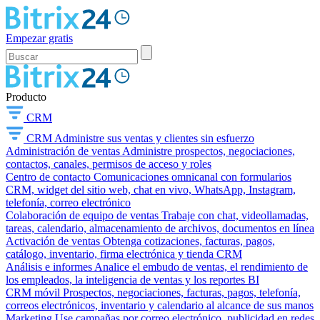
Empezar gratis
Producto
CRM
CRM
Administre sus ventas y clientes sin esfuerzo
Administración de ventas
Administre prospectos, negociaciones,
contactos, canales, permisos de acceso y roles
Centro de contacto
Comunicaciones omnicanal con formularios
CRM, widget del sitio web, chat en vivo, WhatsApp, Instagram,
telefonía, correo electrónico
Colaboración de equipo de ventas
Trabaje con chat, videollamadas,
tareas, calendario, almacenamiento de archivos, documentos en línea
Activación de ventas
Obtenga cotizaciones, facturas, pagos,
catálogo, inventario, firma electrónica y tienda CRM
Análisis e informes
Analice el embudo de ventas, el rendimiento de
los empleados, la inteligencia de ventas y los reportes BI
CRM móvil
Prospectos, negociaciones, facturas, pagos, telefonía,
correos electrónicos, inventario y calendario al alcance de sus manos
Marketing
Use campañas por correo electrónico, publicidad en redes