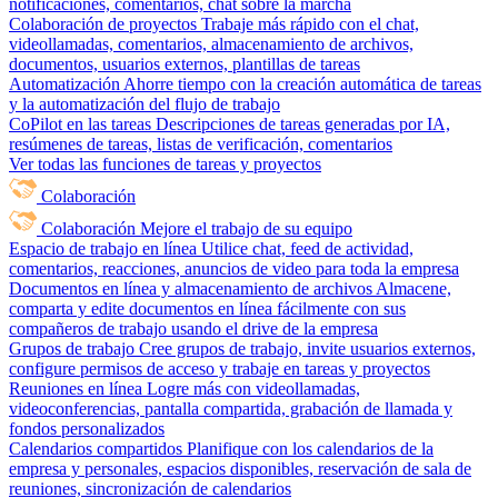
notificaciones, comentarios, chat sobre la marcha
Colaboración de proyectos
Trabaje más rápido con el chat,
videollamadas, comentarios, almacenamiento de archivos,
documentos, usuarios externos, plantillas de tareas
Automatización
Ahorre tiempo con la creación automática de tareas
y la automatización del flujo de trabajo
CoPilot en las tareas
Descripciones de tareas generadas por IA,
resúmenes de tareas, listas de verificación, comentarios
Ver todas las funciones de tareas y proyectos
Colaboración
Colaboración
Mejore el trabajo de su equipo
Espacio de trabajo en línea
Utilice chat, feed de actividad,
comentarios, reacciones, anuncios de video para toda la empresa
Documentos en línea y almacenamiento de archivos
Almacene,
comparta y edite documentos en línea fácilmente con sus
compañeros de trabajo usando el drive de la empresa
Grupos de trabajo
Cree grupos de trabajo, invite usuarios externos,
configure permisos de acceso y trabaje en tareas y proyectos
Reuniones en línea
Logre más con videollamadas,
videoconferencias, pantalla compartida, grabación de llamada y
fondos personalizados
Calendarios compartidos
Planifique con los calendarios de la
empresa y personales, espacios disponibles, reservación de sala de
reuniones, sincronización de calendarios