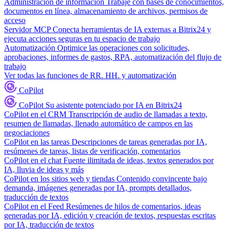
Administración de información
Trabaje con bases de conocimientos,
documentos en línea, almacenamiento de archivos, permisos de
acceso
Servidor MCP
Conecta herramientas de IA externas a Bitrix24 y
ejecuta acciones seguras en tu espacio de trabajo
Automatización
Optimice las operaciones con solicitudes,
aprobaciones, informes de gastos, RPA, automatización del flujo de
trabajo
Ver todas las funciones de RR. HH. y automatización
CoPilot
CoPilot
Su asistente potenciado por IA en Bitrix24
CoPilot en el CRM
Transcripción de audio de llamadas a texto,
resumen de llamadas, llenado automático de campos en las
negociaciones
CoPilot en las tareas
Descripciones de tareas generadas por IA,
resúmenes de tareas, listas de verificación, comentarios
CoPilot en el chat
Fuente ilimitada de ideas, textos generados por
IA, lluvia de ideas y más
CoPilot en los sitios web y tiendas
Contenido convincente bajo
demanda, imágenes generadas por IA, prompts detallados,
traducción de textos
CoPilot en el Feed
Resúmenes de hilos de comentarios, ideas
generadas por IA, edición y creación de textos, respuestas escritas
por IA, traducción de textos