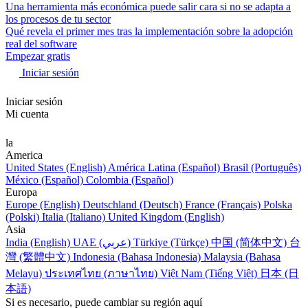
Una herramienta más económica puede salir cara si no se adapta a
los procesos de tu sector
Qué revela el primer mes tras la implementación sobre la adopción
real del software
Empezar gratis
Iniciar sesión
Iniciar sesión
Mi cuenta
la
America
United States (English)
América Latina (Español)
Brasil (Português)
México (Español)
Colombia (Español)
Europa
Europe (English)
Deutschland (Deutsch)
France (Français)
Polska
(Polski)
Italia (Italiano)
United Kingdom (English)
Asia
India (English)
UAE (عربي)
Türkiye (Türkçe)
中国 (简体中文)
台
灣 (繁體中文)
Indonesia (Bahasa Indonesia)
Malaysia (Bahasa
Melayu)
ประเทศไทย (ภาษาไทย)
Việt Nam (Tiếng Việt)
日本 (日
本語)
Si es necesario, puede cambiar su región aquí