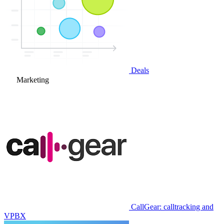
Deals
Marketing
CallGear: calltracking and
VPBX