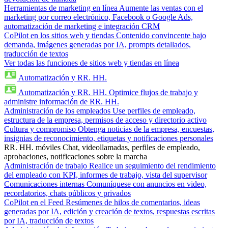
Herramientas de marketing en línea
Aumente las ventas con el
marketing por correo electrónico, Facebook o Google Ads,
automatización de marketing e integración CRM
CoPilot en los sitios web y tiendas
Contenido convincente bajo
demanda, imágenes generadas por IA, prompts detallados,
traducción de textos
Ver todas las funciones de sitios web y tiendas en línea
Automatización y RR. HH.
Automatización y RR. HH.
Optimice flujos de trabajo y
administre información de RR. HH.
Administración de los empleados
Use perfiles de empleado,
estructura de la empresa, permisos de acceso y directorio activo
Cultura y compromiso
Obtenga noticias de la empresa, encuestas,
insignias de reconocimiento, etiquetas y notificaciones personales
RR. HH. móviles
Chat, videollamadas, perfiles de empleado,
aprobaciones, notificaciones sobre la marcha
Administración de trabajo
Realice un seguimiento del rendimiento
del empleado con KPI, informes de trabajo, vista del supervisor
Comunicaciones internas
Comuníquese con anuncios en video,
recordatorios, chats públicos y privados
CoPilot en el Feed
Resúmenes de hilos de comentarios, ideas
generadas por IA, edición y creación de textos, respuestas escritas
por IA, traducción de textos