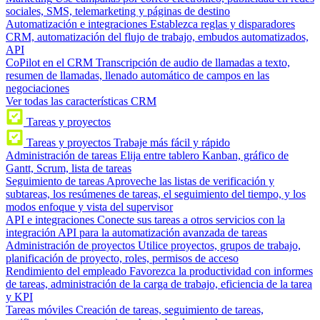
sociales, SMS, telemarketing y páginas de destino
Automatización e integraciones
Establezca reglas y disparadores
CRM, automatización del flujo de trabajo, embudos automatizados,
API
CoPilot en el CRM
Transcripción de audio de llamadas a texto,
resumen de llamadas, llenado automático de campos en las
negociaciones
Ver todas las características CRM
Tareas y proyectos
Tareas y proyectos
Trabaje más fácil y rápido
Administración de tareas
Elija entre tablero Kanban, gráfico de
Gantt, Scrum, lista de tareas
Seguimiento de tareas
Aproveche las listas de verificación y
subtareas, los resúmenes de tareas, el seguimiento del tiempo, y los
modos enfoque y vista del supervisor
API e integraciones
Conecte sus tareas a otros servicios con la
integración API para la automatización avanzada de tareas
Administración de proyectos
Utilice proyectos, grupos de trabajo,
planificación de proyecto, roles, permisos de acceso
Rendimiento del empleado
Favorezca la productividad con informes
de tareas, administración de la carga de trabajo, eficiencia de la tarea
y KPI
Tareas móviles
Creación de tareas, seguimiento de tareas,