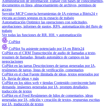
Administración de información
Trabaje con bases de conocimientos,
documentos en línea, almacenamiento de archivos, permisos de
acceso
Servidor MCP
Conecta herramientas de IA externas a Bitrix24 y
ejecuta acciones seguras en tu espacio de trabajo
Automatización
Optimice las operaciones con solicitudes,
aprobaciones, informes de gastos, RPA, automatización del flujo de
trabajo
Ver todas las funciones de RR. HH. y automatización
CoPilot
CoPilot
Su asistente potenciado por IA en Bitrix24
CoPilot en el CRM
Transcripción de audio de llamadas a texto,
resumen de llamadas, llenado automático de campos en las
negociaciones
CoPilot en las tareas
Descripciones de tareas generadas por IA,
resúmenes de tareas, listas de verificación, comentarios
CoPilot en el chat
Fuente ilimitada de ideas, textos generados por
IA, lluvia de ideas y más
CoPilot en los sitios web y tiendas
Contenido convincente bajo
demanda, imágenes generadas por IA, prompts detallados,
traducción de textos
CoPilot en el Feed
Resúmenes de hilos de comentarios, ideas
generadas por IA, edición y creación de textos, respuestas escritas
por IA, traducción de textos