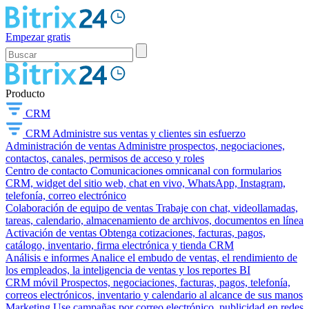
Empezar gratis
Producto
CRM
CRM
Administre sus ventas y clientes sin esfuerzo
Administración de ventas
Administre prospectos, negociaciones,
contactos, canales, permisos de acceso y roles
Centro de contacto
Comunicaciones omnicanal con formularios
CRM, widget del sitio web, chat en vivo, WhatsApp, Instagram,
telefonía, correo electrónico
Colaboración de equipo de ventas
Trabaje con chat, videollamadas,
tareas, calendario, almacenamiento de archivos, documentos en línea
Activación de ventas
Obtenga cotizaciones, facturas, pagos,
catálogo, inventario, firma electrónica y tienda CRM
Análisis e informes
Analice el embudo de ventas, el rendimiento de
los empleados, la inteligencia de ventas y los reportes BI
CRM móvil
Prospectos, negociaciones, facturas, pagos, telefonía,
correos electrónicos, inventario y calendario al alcance de sus manos
Marketing
Use campañas por correo electrónico, publicidad en redes