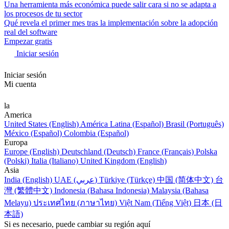
Una herramienta más económica puede salir cara si no se adapta a
los procesos de tu sector
Qué revela el primer mes tras la implementación sobre la adopción
real del software
Empezar gratis
Iniciar sesión
Iniciar sesión
Mi cuenta
la
America
United States (English)
América Latina (Español)
Brasil (Português)
México (Español)
Colombia (Español)
Europa
Europe (English)
Deutschland (Deutsch)
France (Français)
Polska
(Polski)
Italia (Italiano)
United Kingdom (English)
Asia
India (English)
UAE (عربي)
Türkiye (Türkçe)
中国 (简体中文)
台
灣 (繁體中文)
Indonesia (Bahasa Indonesia)
Malaysia (Bahasa
Melayu)
ประเทศไทย (ภาษาไทย)
Việt Nam (Tiếng Việt)
日本 (日
本語)
Si es necesario, puede cambiar su región aquí