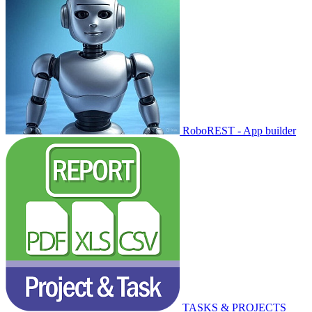
RoboREST - App builder
TASKS & PROJECTS