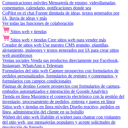
Comunicaciones móviles
Mensajería de equipo, videollamadas,
comentarios, calendario, notificaciones donde sea
CoPilot en el chat
Fuente ilimitada de ideas, textos generados por
IA, lluvia de ideas y más
Ver todas las funciones de colaboración
Sitios web y tiendas
Sitios web y tiendas
Cree sitios web para vender más
Creador de sitios web
Use nuestro CMS gratuito, plantillas,
alojamiento, imágenes y textos generados por IA para crear sitios
web asombrosos
Ventas sociales
Venda sus productos directamente por Facebook,
Instagram, WhatsApp o Telegram
Formularios del sitio web
Capture prospectos con formularios de
pedidos personalizados, formularios de registro y comentarios, y
formularios con campos condicionales
Páginas de destino
Genere prospectos con formularios de captura,
embudos automatizados e integración de Google Analytics
Tienda en línea
Maximice el comercio electrónico con la gestión del
inventario, procesamiento de pedidos, entrega y pagos en línea
Sitios web y tiendas en línea móviles
Diseño reactivo, pedidos en
línea, administración del cliente en su bolsillo
Widget del sitio web
Habilite el widget para chatear con visitantes
del sitio web, use mensajerías populares y acepte solicitudes de
devolución de llamada