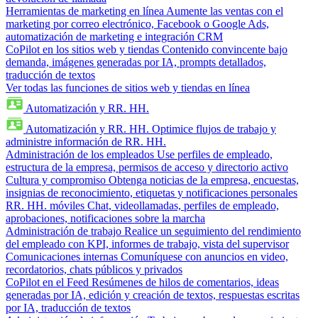
Herramientas de marketing en línea
Aumente las ventas con el
marketing por correo electrónico, Facebook o Google Ads,
automatización de marketing e integración CRM
CoPilot en los sitios web y tiendas
Contenido convincente bajo
demanda, imágenes generadas por IA, prompts detallados,
traducción de textos
Ver todas las funciones de sitios web y tiendas en línea
Automatización y RR. HH.
Automatización y RR. HH.
Optimice flujos de trabajo y
administre información de RR. HH.
Administración de los empleados
Use perfiles de empleado,
estructura de la empresa, permisos de acceso y directorio activo
Cultura y compromiso
Obtenga noticias de la empresa, encuestas,
insignias de reconocimiento, etiquetas y notificaciones personales
RR. HH. móviles
Chat, videollamadas, perfiles de empleado,
aprobaciones, notificaciones sobre la marcha
Administración de trabajo
Realice un seguimiento del rendimiento
del empleado con KPI, informes de trabajo, vista del supervisor
Comunicaciones internas
Comuníquese con anuncios en video,
recordatorios, chats públicos y privados
CoPilot en el Feed
Resúmenes de hilos de comentarios, ideas
generadas por IA, edición y creación de textos, respuestas escritas
por IA, traducción de textos