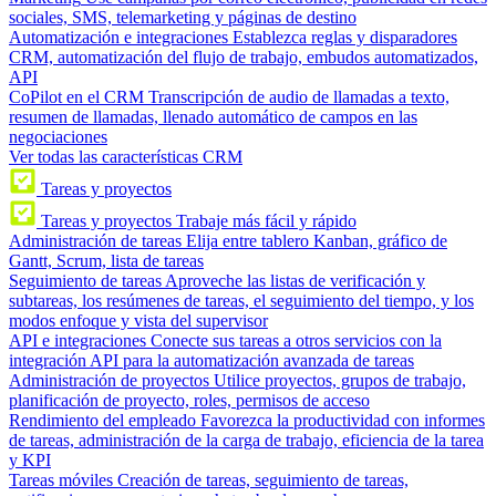
sociales, SMS, telemarketing y páginas de destino
Automatización e integraciones
Establezca reglas y disparadores
CRM, automatización del flujo de trabajo, embudos automatizados,
API
CoPilot en el CRM
Transcripción de audio de llamadas a texto,
resumen de llamadas, llenado automático de campos en las
negociaciones
Ver todas las características CRM
Tareas y proyectos
Tareas y proyectos
Trabaje más fácil y rápido
Administración de tareas
Elija entre tablero Kanban, gráfico de
Gantt, Scrum, lista de tareas
Seguimiento de tareas
Aproveche las listas de verificación y
subtareas, los resúmenes de tareas, el seguimiento del tiempo, y los
modos enfoque y vista del supervisor
API e integraciones
Conecte sus tareas a otros servicios con la
integración API para la automatización avanzada de tareas
Administración de proyectos
Utilice proyectos, grupos de trabajo,
planificación de proyecto, roles, permisos de acceso
Rendimiento del empleado
Favorezca la productividad con informes
de tareas, administración de la carga de trabajo, eficiencia de la tarea
y KPI
Tareas móviles
Creación de tareas, seguimiento de tareas,