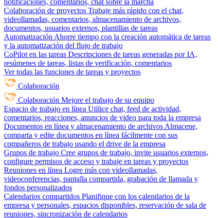
notificaciones, comentarios, chat sobre la marcha
Colaboración de proyectos
Trabaje más rápido con el chat,
videollamadas, comentarios, almacenamiento de archivos,
documentos, usuarios externos, plantillas de tareas
Automatización
Ahorre tiempo con la creación automática de tareas
y la automatización del flujo de trabajo
CoPilot en las tareas
Descripciones de tareas generadas por IA,
resúmenes de tareas, listas de verificación, comentarios
Ver todas las funciones de tareas y proyectos
Colaboración
Colaboración
Mejore el trabajo de su equipo
Espacio de trabajo en línea
Utilice chat, feed de actividad,
comentarios, reacciones, anuncios de video para toda la empresa
Documentos en línea y almacenamiento de archivos
Almacene,
comparta y edite documentos en línea fácilmente con sus
compañeros de trabajo usando el drive de la empresa
Grupos de trabajo
Cree grupos de trabajo, invite usuarios externos,
configure permisos de acceso y trabaje en tareas y proyectos
Reuniones en línea
Logre más con videollamadas,
videoconferencias, pantalla compartida, grabación de llamada y
fondos personalizados
Calendarios compartidos
Planifique con los calendarios de la
empresa y personales, espacios disponibles, reservación de sala de
reuniones, sincronización de calendarios