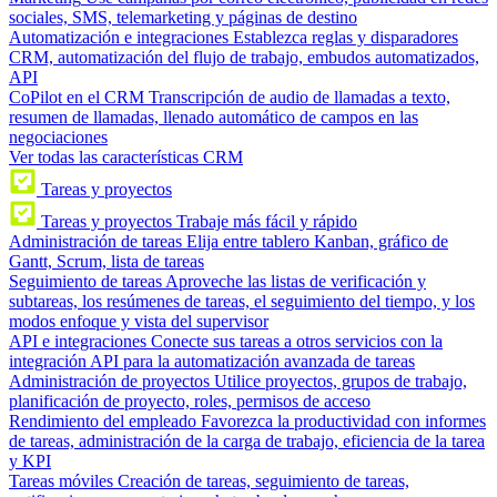
sociales, SMS, telemarketing y páginas de destino
Automatización e integraciones
Establezca reglas y disparadores
CRM, automatización del flujo de trabajo, embudos automatizados,
API
CoPilot en el CRM
Transcripción de audio de llamadas a texto,
resumen de llamadas, llenado automático de campos en las
negociaciones
Ver todas las características CRM
Tareas y proyectos
Tareas y proyectos
Trabaje más fácil y rápido
Administración de tareas
Elija entre tablero Kanban, gráfico de
Gantt, Scrum, lista de tareas
Seguimiento de tareas
Aproveche las listas de verificación y
subtareas, los resúmenes de tareas, el seguimiento del tiempo, y los
modos enfoque y vista del supervisor
API e integraciones
Conecte sus tareas a otros servicios con la
integración API para la automatización avanzada de tareas
Administración de proyectos
Utilice proyectos, grupos de trabajo,
planificación de proyecto, roles, permisos de acceso
Rendimiento del empleado
Favorezca la productividad con informes
de tareas, administración de la carga de trabajo, eficiencia de la tarea
y KPI
Tareas móviles
Creación de tareas, seguimiento de tareas,