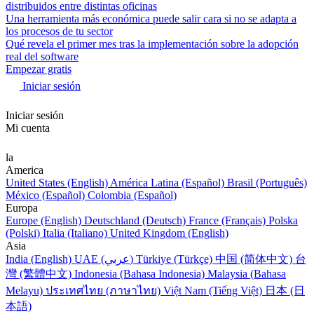
distribuidos entre distintas oficinas
Una herramienta más económica puede salir cara si no se adapta a
los procesos de tu sector
Qué revela el primer mes tras la implementación sobre la adopción
real del software
Empezar gratis
Iniciar sesión
Iniciar sesión
Mi cuenta
la
America
United States (English)
América Latina (Español)
Brasil (Português)
México (Español)
Colombia (Español)
Europa
Europe (English)
Deutschland (Deutsch)
France (Français)
Polska
(Polski)
Italia (Italiano)
United Kingdom (English)
Asia
India (English)
UAE (عربي)
Türkiye (Türkçe)
中国 (简体中文)
台
灣 (繁體中文)
Indonesia (Bahasa Indonesia)
Malaysia (Bahasa
Melayu)
ประเทศไทย (ภาษาไทย)
Việt Nam (Tiếng Việt)
日本 (日
本語)