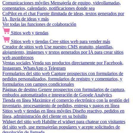
Comunicaciones móviles
Mensajería de equipo, videollamadas,
comentarios, calendario, notificaciones donde sea
CoPilot en el chat
Fuente ilimitada de ideas, textos generados por
IA, lluvia de ideas y más
Ver todas las funciones de colaboración
Sitios web y tiendas
Sitios web y tiendas
Cree sitios web para vender más
Creador de sitios web
Use nuestro CMS gratuito, plantillas,
alojamiento, imágenes y textos generados por IA para crear sitios
web asombrosos
Ventas sociales
Venda sus productos directamente por Facebook,
Instagram, WhatsApp o Telegram
Formularios del sitio web
Capture prospectos con formularios de
pedidos personalizados, formularios de registro y comentarios, y
formularios con campos condicionales
Páginas de destino
Genere prospectos con formularios de captura,
embudos automatizados e integración de Google Analytics
Tienda en línea
Maximice el comercio electrónico con la gestión del
inventario, procesamiento de pedidos, entrega y pagos en línea
Sitios web y tiendas en línea móviles
Diseño reactivo, pedidos en
línea, administración del cliente en su bolsillo
Widget del sitio web
Habilite el widget para chatear con visitantes
del sitio web, use mensajerías populares y acepte solicitudes de
devolución de llamada