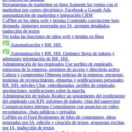
Herramientas de marketing en línea
Aumente las ventas con el
marketing por correo electrónico, Facebook o Google Ads,
automatización de marketing e integración CRM
CoPilot en los sitios web y tiendas
Contenido convincente bajo
demanda, imágenes generadas por IA, prompts detallados,
traducción de textos
Ver todas las funciones de sitios web y tiendas en línea
Automatización y RR. HH.
Automatización y RR. HH.
Optimice flujos de trabajo y
administre información de RR. HH.
Administración de los empleados
Use perfiles de empleado,
estructura de la empresa, permisos de acceso y directorio activo
Cultura y compromiso
Obtenga noticias de la empresa, encuestas,
insignias de reconocimiento, etiquetas y notificaciones personales
RR. HH. móviles
Chat, videollamadas, perfiles de empleado,
aprobaciones, notificaciones sobre la marcha
Administración de trabajo
Realice un seguimiento del rendimiento
del empleado con KPI, informes de trabajo, vista del supervisor
Comunicaciones internas
Comuníquese con anuncios en video,
recordatorios, chats públicos y privados
CoPilot en el Feed
Resúmenes de hilos de comentarios, ideas
generadas por IA, edición y creación de textos, respuestas escritas
por IA, traducción de textos