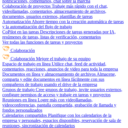
notificaciones, comentarios, chat sobre la marcha
Colaboración de proyectos
Trabaje más rápido con el chat,
videollamadas, comentarios, almacenamiento de archivos,
documentos, usuarios externos, plantillas de tareas
Automatización
Ahorre tiempo con la creación automática de tareas
y la automatización del flujo de trabajo
CoPilot en las tareas
Descripciones de tareas generadas por IA,
resúmenes de tareas, listas de verificación, comentarios
Ver todas las funciones de tareas y proyectos
Colaboración
Colaboración
Mejore el trabajo de su equipo
Espacio de trabajo en línea
Utilice chat, feed de actividad,
comentarios, reacciones, anuncios de video para toda la empresa
Documentos en línea y almacenamiento de archivos
Almacene,
comparta y edite documentos en línea fácilmente con sus
compañeros de trabajo usando el drive de la empresa
Grupos de trabajo
Cree grupos de trabajo, invite usuarios externos,
configure permisos de acceso y trabaje en tareas y proyectos
Reuniones en línea
Logre más con videollamadas,
videoconferencias, pantalla compartida, grabación de llamada y
fondos personalizados
Calendarios compartidos
Planifique con los calendarios de la
empresa y personales, espacios disponibles, reservación de sala de
reuniones, sincronización de calendarios