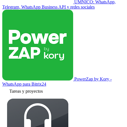
UMNICO: WhatsApp,
Telegram, WhatsApp Business API y redes sociales
PowerZap by Kory -
WhatsApp para Bitrix24
Tareas y proyectos