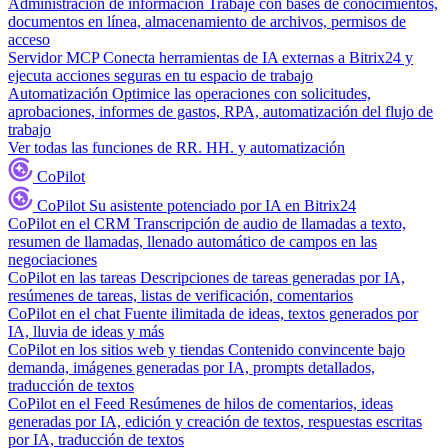
Administración de información
Trabaje con bases de conocimientos,
documentos en línea, almacenamiento de archivos, permisos de
acceso
Servidor MCP
Conecta herramientas de IA externas a Bitrix24 y
ejecuta acciones seguras en tu espacio de trabajo
Automatización
Optimice las operaciones con solicitudes,
aprobaciones, informes de gastos, RPA, automatización del flujo de
trabajo
Ver todas las funciones de RR. HH. y automatización
CoPilot
CoPilot
Su asistente potenciado por IA en Bitrix24
CoPilot en el CRM
Transcripción de audio de llamadas a texto,
resumen de llamadas, llenado automático de campos en las
negociaciones
CoPilot en las tareas
Descripciones de tareas generadas por IA,
resúmenes de tareas, listas de verificación, comentarios
CoPilot en el chat
Fuente ilimitada de ideas, textos generados por
IA, lluvia de ideas y más
CoPilot en los sitios web y tiendas
Contenido convincente bajo
demanda, imágenes generadas por IA, prompts detallados,
traducción de textos
CoPilot en el Feed
Resúmenes de hilos de comentarios, ideas
generadas por IA, edición y creación de textos, respuestas escritas
por IA, traducción de textos