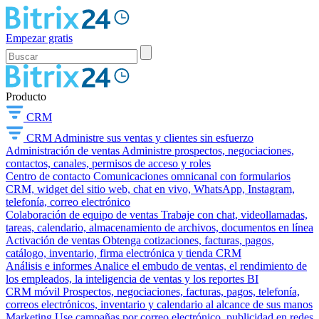
Empezar gratis
Producto
CRM
CRM
Administre sus ventas y clientes sin esfuerzo
Administración de ventas
Administre prospectos, negociaciones,
contactos, canales, permisos de acceso y roles
Centro de contacto
Comunicaciones omnicanal con formularios
CRM, widget del sitio web, chat en vivo, WhatsApp, Instagram,
telefonía, correo electrónico
Colaboración de equipo de ventas
Trabaje con chat, videollamadas,
tareas, calendario, almacenamiento de archivos, documentos en línea
Activación de ventas
Obtenga cotizaciones, facturas, pagos,
catálogo, inventario, firma electrónica y tienda CRM
Análisis e informes
Analice el embudo de ventas, el rendimiento de
los empleados, la inteligencia de ventas y los reportes BI
CRM móvil
Prospectos, negociaciones, facturas, pagos, telefonía,
correos electrónicos, inventario y calendario al alcance de sus manos
Marketing
Use campañas por correo electrónico, publicidad en redes