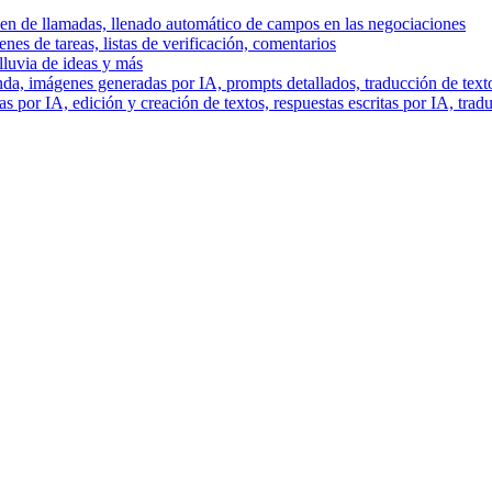
men de llamadas, llenado automático de campos en las negociaciones
es de tareas, listas de verificación, comentarios
lluvia de ideas y más
a, imágenes generadas por IA, prompts detallados, traducción de text
 por IA, edición y creación de textos, respuestas escritas por IA, trad