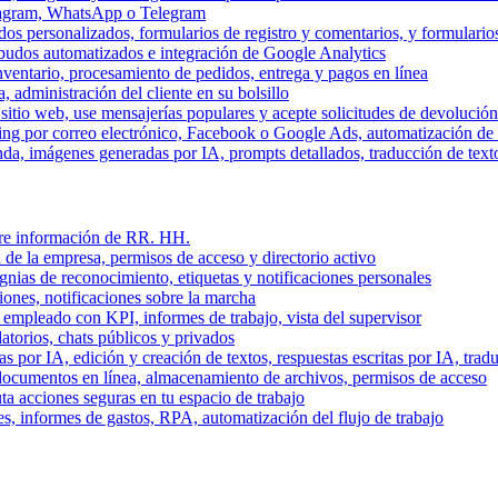
stagram, WhatsApp o Telegram
dos personalizados, formularios de registro y comentarios, y formulari
budos automatizados e integración de Google Analytics
nventario, procesamiento de pedidos, entrega y pagos en línea
, administración del cliente en su bolsillo
l sitio web, use mensajerías populares y acepte solicitudes de devolució
ing por correo electrónico, Facebook o Google Ads, automatización d
a, imágenes generadas por IA, prompts detallados, traducción de text
stre información de RR. HH.
 de la empresa, permisos de acceso y directorio activo
gnias de reconocimiento, etiquetas y notificaciones personales
iones, notificaciones sobre la marcha
 empleado con KPI, informes de trabajo, vista del supervisor
torios, chats públicos y privados
 por IA, edición y creación de textos, respuestas escritas por IA, trad
documentos en línea, almacenamiento de archivos, permisos de acceso
ta acciones seguras en tu espacio de trabajo
s, informes de gastos, RPA, automatización del flujo de trabajo