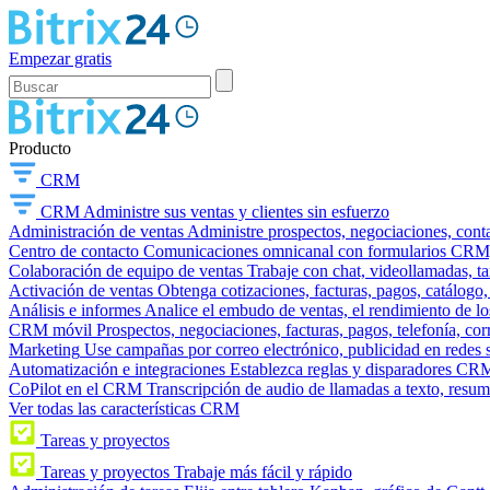
Empezar gratis
Producto
CRM
CRM
Administre sus ventas y clientes sin esfuerzo
Administración de ventas
Administre prospectos, negociaciones, conta
Centro de contacto
Comunicaciones omnicanal con formularios CRM, wi
Colaboración de equipo de ventas
Trabaje con chat, videollamadas, t
Activación de ventas
Obtenga cotizaciones, facturas, pagos, catálogo,
Análisis e informes
Analice el embudo de ventas, el rendimiento de los
CRM móvil
Prospectos, negociaciones, facturas, pagos, telefonía, cor
Marketing
Use campañas por correo electrónico, publicidad en redes 
Automatización e integraciones
Establezca reglas y disparadores CRM
CoPilot en el CRM
Transcripción de audio de llamadas a texto, resu
Ver todas las características CRM
Tareas y proyectos
Tareas y proyectos
Trabaje más fácil y rápido