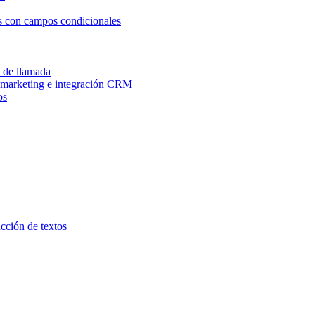
os con campos condicionales
n de llamada
e marketing e integración CRM
os
ucción de textos