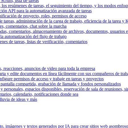
 Scrum, lista de tareas
, los resúmenes de tareas, el seguimiento del tiempo, y los modos enfoq
ración API para la automatización avanzada de tareas
nificación de proyecto, roles, permisos de acceso
tareas, administración de la carga de trabajo, eficiencia de la tarea y 
nes, comentarios, chat sobre la marcha
adas, comentarios, almacenamiento de archivos, documentos, usuarios ext
la automatización del flujo de trabajo
es de tareas, listas de verificación, comentarios
os, reacciones, anuncios de video para toda la empresa
ta y edite documentos en línea fácilmente con sus compañeros de traba
onfigure permisos de acceso y trabaje en tareas y proyectos
pantalla compartida, grabación de llamada y fondos personalizados
 y personales, espacios disponibles, reservación de sala de reuniones, s
arios, calendario, notificaciones donde sea
lluvia de ideas y más
nto, imágenes y textos generados por IA para crear sitios web asombros