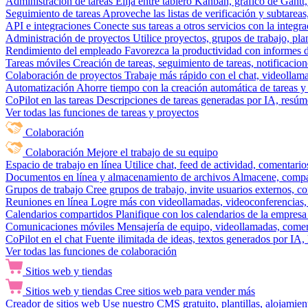
Administración de tareas
Elija entre tablero Kanban, gráfico de Gantt,
Seguimiento de tareas
Aproveche las listas de verificación y subtareas
API e integraciones
Conecte sus tareas a otros servicios con la integ
Administración de proyectos
Utilice proyectos, grupos de trabajo, pla
Rendimiento del empleado
Favorezca la productividad con informes de 
Tareas móviles
Creación de tareas, seguimiento de tareas, notificacio
Colaboración de proyectos
Trabaje más rápido con el chat, videollam
Automatización
Ahorre tiempo con la creación automática de tareas y 
CoPilot en las tareas
Descripciones de tareas generadas por IA, resúmen
Ver todas las funciones de tareas y proyectos
Colaboración
Colaboración
Mejore el trabajo de su equipo
Espacio de trabajo en línea
Utilice chat, feed de actividad, comentari
Documentos en línea y almacenamiento de archivos
Almacene, compar
Grupos de trabajo
Cree grupos de trabajo, invite usuarios externos, c
Reuniones en línea
Logre más con videollamadas, videoconferencias, 
Calendarios compartidos
Planifique con los calendarios de la empresa
Comunicaciones móviles
Mensajería de equipo, videollamadas, coment
CoPilot en el chat
Fuente ilimitada de ideas, textos generados por IA, 
Ver todas las funciones de colaboración
Sitios web y tiendas
Sitios web y tiendas
Cree sitios web para vender más
Creador de sitios web
Use nuestro CMS gratuito, plantillas, alojamie