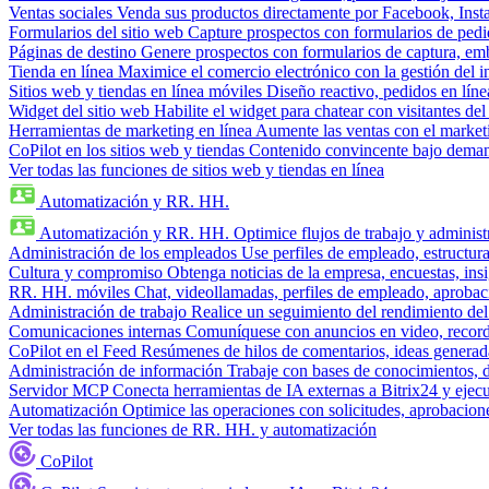
Ventas sociales
Venda sus productos directamente por Facebook, In
Formularios del sitio web
Capture prospectos con formularios de pedi
Páginas de destino
Genere prospectos con formularios de captura, em
Tienda en línea
Maximice el comercio electrónico con la gestión del i
Sitios web y tiendas en línea móviles
Diseño reactivo, pedidos en línea
Widget del sitio web
Habilite el widget para chatear con visitantes de
Herramientas de marketing en línea
Aumente las ventas con el market
CoPilot en los sitios web y tiendas
Contenido convincente bajo demand
Ver todas las funciones de sitios web y tiendas en línea
Automatización y RR. HH.
Automatización y RR. HH.
Optimice flujos de trabajo y admini
Administración de los empleados
Use perfiles de empleado, estructura
Cultura y compromiso
Obtenga noticias de la empresa, encuestas, insi
RR. HH. móviles
Chat, videollamadas, perfiles de empleado, aprobac
Administración de trabajo
Realice un seguimiento del rendimiento del
Comunicaciones internas
Comuníquese con anuncios en video, recorda
CoPilot en el Feed
Resúmenes de hilos de comentarios, ideas generadas
Administración de información
Trabaje con bases de conocimientos, 
Servidor MCP
Conecta herramientas de IA externas a Bitrix24 y ejecu
Automatización
Optimice las operaciones con solicitudes, aprobacione
Ver todas las funciones de RR. HH. y automatización
CoPilot