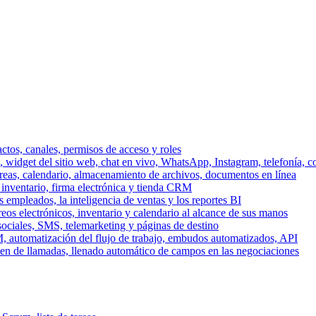
ctos, canales, permisos de acceso y roles
dget del sitio web, chat en vivo, WhatsApp, Instagram, telefonía, co
areas, calendario, almacenamiento de archivos, documentos en línea
 inventario, firma electrónica y tienda CRM
 empleados, la inteligencia de ventas y los reportes BI
reos electrónicos, inventario y calendario al alcance de sus manos
sociales, SMS, telemarketing y páginas de destino
, automatización del flujo de trabajo, embudos automatizados, API
men de llamadas, llenado automático de campos en las negociaciones