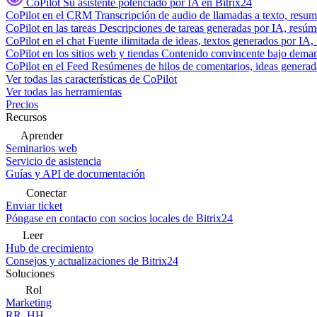
CoPilot
Su asistente potenciado por IA en Bitrix24
CoPilot en el CRM
Transcripción de audio de llamadas a texto, resu
CoPilot en las tareas
Descripciones de tareas generadas por IA, resúmen
CoPilot en el chat
Fuente ilimitada de ideas, textos generados por IA, 
CoPilot en los sitios web y tiendas
Contenido convincente bajo demand
CoPilot en el Feed
Resúmenes de hilos de comentarios, ideas generadas
Ver todas las características de CoPilot
Ver todas las herramientas
Precios
Recursos
Aprender
Seminarios web
Servicio de asistencia
Guías y API de documentación
Conectar
Enviar ticket
Póngase en contacto con socios locales de Bitrix24
Leer
Hub de crecimiento
Consejos y actualizaciones de Bitrix24
Soluciones
Rol
Marketing
RR. HH.