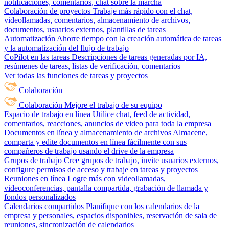
notificaciones, comentarios, chat sobre la marcha
Colaboración de proyectos
Trabaje más rápido con el chat,
videollamadas, comentarios, almacenamiento de archivos,
documentos, usuarios externos, plantillas de tareas
Automatización
Ahorre tiempo con la creación automática de tareas
y la automatización del flujo de trabajo
CoPilot en las tareas
Descripciones de tareas generadas por IA,
resúmenes de tareas, listas de verificación, comentarios
Ver todas las funciones de tareas y proyectos
Colaboración
Colaboración
Mejore el trabajo de su equipo
Espacio de trabajo en línea
Utilice chat, feed de actividad,
comentarios, reacciones, anuncios de video para toda la empresa
Documentos en línea y almacenamiento de archivos
Almacene,
comparta y edite documentos en línea fácilmente con sus
compañeros de trabajo usando el drive de la empresa
Grupos de trabajo
Cree grupos de trabajo, invite usuarios externos,
configure permisos de acceso y trabaje en tareas y proyectos
Reuniones en línea
Logre más con videollamadas,
videoconferencias, pantalla compartida, grabación de llamada y
fondos personalizados
Calendarios compartidos
Planifique con los calendarios de la
empresa y personales, espacios disponibles, reservación de sala de
reuniones, sincronización de calendarios