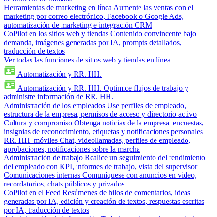
Herramientas de marketing en línea
Aumente las ventas con el
marketing por correo electrónico, Facebook o Google Ads,
automatización de marketing e integración CRM
CoPilot en los sitios web y tiendas
Contenido convincente bajo
demanda, imágenes generadas por IA, prompts detallados,
traducción de textos
Ver todas las funciones de sitios web y tiendas en línea
Automatización y RR. HH.
Automatización y RR. HH.
Optimice flujos de trabajo y
administre información de RR. HH.
Administración de los empleados
Use perfiles de empleado,
estructura de la empresa, permisos de acceso y directorio activo
Cultura y compromiso
Obtenga noticias de la empresa, encuestas,
insignias de reconocimiento, etiquetas y notificaciones personales
RR. HH. móviles
Chat, videollamadas, perfiles de empleado,
aprobaciones, notificaciones sobre la marcha
Administración de trabajo
Realice un seguimiento del rendimiento
del empleado con KPI, informes de trabajo, vista del supervisor
Comunicaciones internas
Comuníquese con anuncios en video,
recordatorios, chats públicos y privados
CoPilot en el Feed
Resúmenes de hilos de comentarios, ideas
generadas por IA, edición y creación de textos, respuestas escritas
por IA, traducción de textos