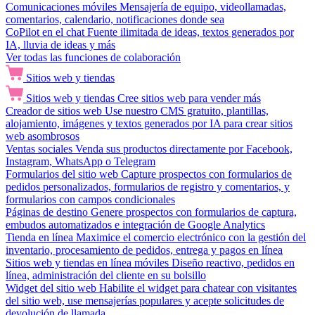
Comunicaciones móviles
Mensajería de equipo, videollamadas,
comentarios, calendario, notificaciones donde sea
CoPilot en el chat
Fuente ilimitada de ideas, textos generados por
IA, lluvia de ideas y más
Ver todas las funciones de colaboración
Sitios web y tiendas
Sitios web y tiendas
Cree sitios web para vender más
Creador de sitios web
Use nuestro CMS gratuito, plantillas,
alojamiento, imágenes y textos generados por IA para crear sitios
web asombrosos
Ventas sociales
Venda sus productos directamente por Facebook,
Instagram, WhatsApp o Telegram
Formularios del sitio web
Capture prospectos con formularios de
pedidos personalizados, formularios de registro y comentarios, y
formularios con campos condicionales
Páginas de destino
Genere prospectos con formularios de captura,
embudos automatizados e integración de Google Analytics
Tienda en línea
Maximice el comercio electrónico con la gestión del
inventario, procesamiento de pedidos, entrega y pagos en línea
Sitios web y tiendas en línea móviles
Diseño reactivo, pedidos en
línea, administración del cliente en su bolsillo
Widget del sitio web
Habilite el widget para chatear con visitantes
del sitio web, use mensajerías populares y acepte solicitudes de
devolución de llamada