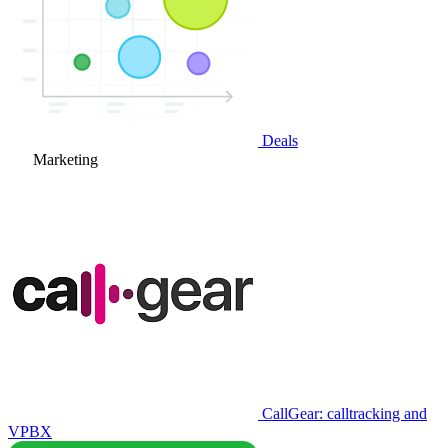
Deals
Marketing
CallGear: calltracking and
VPBX