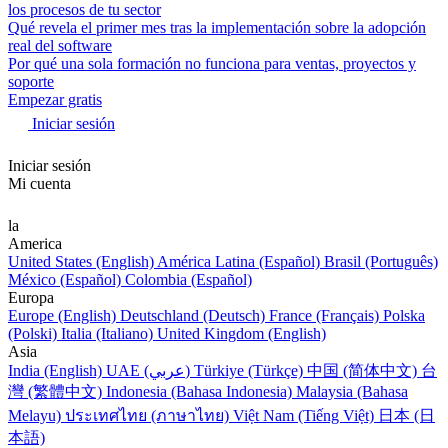
los procesos de tu sector
Qué revela el primer mes tras la implementación sobre la adopción
real del software
Por qué una sola formación no funciona para ventas, proyectos y
soporte
Empezar gratis
Iniciar sesión
Iniciar sesión
Mi cuenta
la
America
United States (English)
América Latina (Español)
Brasil (Português)
México (Español)
Colombia (Español)
Europa
Europe (English)
Deutschland (Deutsch)
France (Français)
Polska
(Polski)
Italia (Italiano)
United Kingdom (English)
Asia
India (English)
UAE (عربي)
Türkiye (Türkçe)
中国 (简体中文)
台
灣 (繁體中文)
Indonesia (Bahasa Indonesia)
Malaysia (Bahasa
Melayu)
ประเทศไทย (ภาษาไทย)
Việt Nam (Tiếng Việt)
日本 (日
本語)