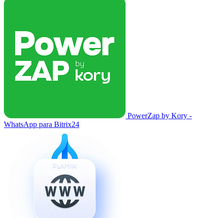
PowerZap by Kory -
WhatsApp para Bitrix24