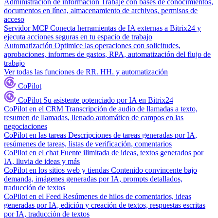
Administración de información
Trabaje con bases de conocimientos,
documentos en línea, almacenamiento de archivos, permisos de
acceso
Servidor MCP
Conecta herramientas de IA externas a Bitrix24 y
ejecuta acciones seguras en tu espacio de trabajo
Automatización
Optimice las operaciones con solicitudes,
aprobaciones, informes de gastos, RPA, automatización del flujo de
trabajo
Ver todas las funciones de RR. HH. y automatización
CoPilot
CoPilot
Su asistente potenciado por IA en Bitrix24
CoPilot en el CRM
Transcripción de audio de llamadas a texto,
resumen de llamadas, llenado automático de campos en las
negociaciones
CoPilot en las tareas
Descripciones de tareas generadas por IA,
resúmenes de tareas, listas de verificación, comentarios
CoPilot en el chat
Fuente ilimitada de ideas, textos generados por
IA, lluvia de ideas y más
CoPilot en los sitios web y tiendas
Contenido convincente bajo
demanda, imágenes generadas por IA, prompts detallados,
traducción de textos
CoPilot en el Feed
Resúmenes de hilos de comentarios, ideas
generadas por IA, edición y creación de textos, respuestas escritas
por IA, traducción de textos