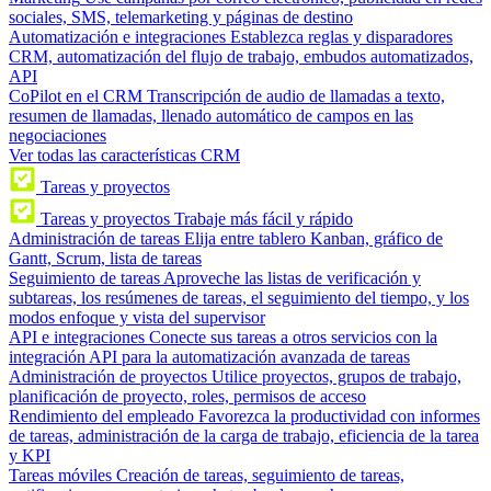
sociales, SMS, telemarketing y páginas de destino
Automatización e integraciones
Establezca reglas y disparadores
CRM, automatización del flujo de trabajo, embudos automatizados,
API
CoPilot en el CRM
Transcripción de audio de llamadas a texto,
resumen de llamadas, llenado automático de campos en las
negociaciones
Ver todas las características CRM
Tareas y proyectos
Tareas y proyectos
Trabaje más fácil y rápido
Administración de tareas
Elija entre tablero Kanban, gráfico de
Gantt, Scrum, lista de tareas
Seguimiento de tareas
Aproveche las listas de verificación y
subtareas, los resúmenes de tareas, el seguimiento del tiempo, y los
modos enfoque y vista del supervisor
API e integraciones
Conecte sus tareas a otros servicios con la
integración API para la automatización avanzada de tareas
Administración de proyectos
Utilice proyectos, grupos de trabajo,
planificación de proyecto, roles, permisos de acceso
Rendimiento del empleado
Favorezca la productividad con informes
de tareas, administración de la carga de trabajo, eficiencia de la tarea
y KPI
Tareas móviles
Creación de tareas, seguimiento de tareas,