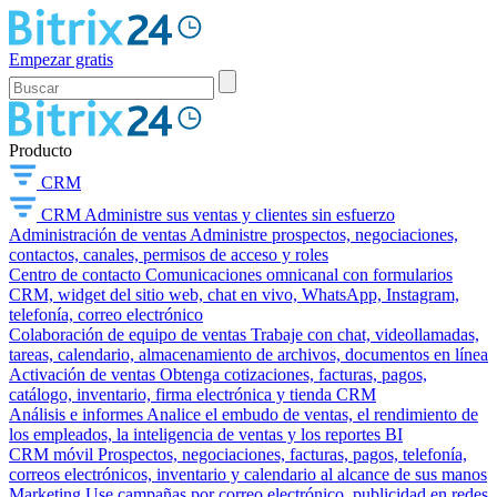
Empezar gratis
Producto
CRM
CRM
Administre sus ventas y clientes sin esfuerzo
Administración de ventas
Administre prospectos, negociaciones,
contactos, canales, permisos de acceso y roles
Centro de contacto
Comunicaciones omnicanal con formularios
CRM, widget del sitio web, chat en vivo, WhatsApp, Instagram,
telefonía, correo electrónico
Colaboración de equipo de ventas
Trabaje con chat, videollamadas,
tareas, calendario, almacenamiento de archivos, documentos en línea
Activación de ventas
Obtenga cotizaciones, facturas, pagos,
catálogo, inventario, firma electrónica y tienda CRM
Análisis e informes
Analice el embudo de ventas, el rendimiento de
los empleados, la inteligencia de ventas y los reportes BI
CRM móvil
Prospectos, negociaciones, facturas, pagos, telefonía,
correos electrónicos, inventario y calendario al alcance de sus manos
Marketing
Use campañas por correo electrónico, publicidad en redes