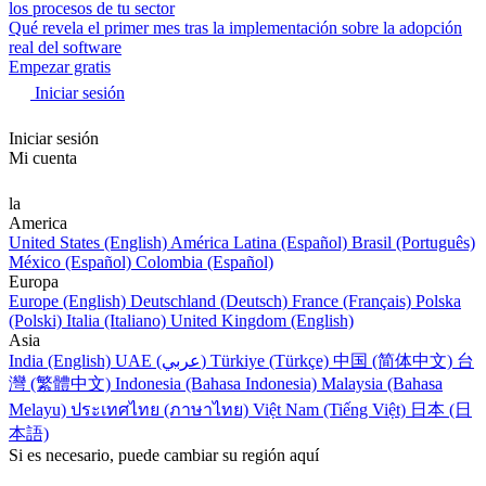
los procesos de tu sector
Qué revela el primer mes tras la implementación sobre la adopción
real del software
Empezar gratis
Iniciar sesión
Iniciar sesión
Mi cuenta
la
America
United States (English)
América Latina (Español)
Brasil (Português)
México (Español)
Colombia (Español)
Europa
Europe (English)
Deutschland (Deutsch)
France (Français)
Polska
(Polski)
Italia (Italiano)
United Kingdom (English)
Asia
India (English)
UAE (عربي)
Türkiye (Türkçe)
中国 (简体中文)
台
灣 (繁體中文)
Indonesia (Bahasa Indonesia)
Malaysia (Bahasa
Melayu)
ประเทศไทย (ภาษาไทย)
Việt Nam (Tiếng Việt)
日本 (日
本語)
Si es necesario, puede cambiar su región aquí