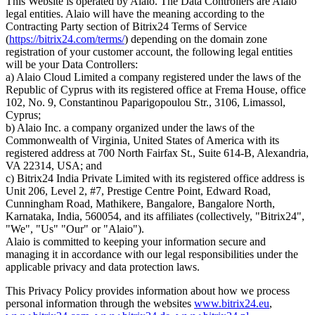
This Website is operated by Alaio. The Data Controllers are Alaio
legal entities. Alaio will have the meaning according to the
Contracting Party section of Bitrix24 Terms of Service
(
https://bitrix24.com/terms/
) depending on the domain zone
registration of your customer account, the following legal entities
will be your Data Controllers:
a) Alaio Cloud Limited a company registered under the laws of the
Republic of Cyprus with its registered office at Frema House, office
102, No. 9, Constantinou Paparigopoulou Str., 3106, Limassol,
Cyprus;
b) Alaio Inc. a company organized under the laws of the
Commonwealth of Virginia, United States of America with its
registered address at 700 North Fairfax St., Suite 614-B, Alexandria,
VA 22314, USA; and
c) Bitrix24 India Private Limited with its registered office address is
Unit 206, Level 2, #7, Prestige Centre Point, Edward Road,
Cunningham Road, Mathikere, Bangalore, Bangalore North,
Karnataka, India, 560054, and its affiliates (collectively, "Bitrix24",
"We", "Us" "Our" or "Alaio").
Alaio is committed to keeping your information secure and
managing it in accordance with our legal responsibilities under the
applicable privacy and data protection laws.
This Privacy Policy provides information about how we process
personal information through the websites
www.bitrix24.eu
,