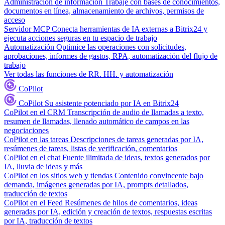
Administración de información
Trabaje con bases de conocimientos,
documentos en línea, almacenamiento de archivos, permisos de
acceso
Servidor MCP
Conecta herramientas de IA externas a Bitrix24 y
ejecuta acciones seguras en tu espacio de trabajo
Automatización
Optimice las operaciones con solicitudes,
aprobaciones, informes de gastos, RPA, automatización del flujo de
trabajo
Ver todas las funciones de RR. HH. y automatización
CoPilot
CoPilot
Su asistente potenciado por IA en Bitrix24
CoPilot en el CRM
Transcripción de audio de llamadas a texto,
resumen de llamadas, llenado automático de campos en las
negociaciones
CoPilot en las tareas
Descripciones de tareas generadas por IA,
resúmenes de tareas, listas de verificación, comentarios
CoPilot en el chat
Fuente ilimitada de ideas, textos generados por
IA, lluvia de ideas y más
CoPilot en los sitios web y tiendas
Contenido convincente bajo
demanda, imágenes generadas por IA, prompts detallados,
traducción de textos
CoPilot en el Feed
Resúmenes de hilos de comentarios, ideas
generadas por IA, edición y creación de textos, respuestas escritas
por IA, traducción de textos