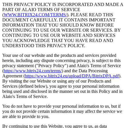
THIS PRIVACY POLICY IS INCORPORATED AND MADE A
PART OF ALAIO TERMS OF SERVICE
(
WWW.BITRIX24.COM/TERMS/
). PLEASE READ THIS
DOCUMENT CAREFULLY. IT CONTAINS IMPORTANT
INFORMATION THAT YOU SHOULD KNOW BEFORE
CONTINUING TO USE OUR WEBSITE OR SERVICES. BY
CONTINUING TO USE OUR WEBSITE AND SERVICES
YOU ACKNOWLEDGE THAT YOU HAVE READ AND
UNDERSTOOD THIS PRIVACY POLICY.
Your use of our website and the products and services provided
herein, including any dispute concerning privacy, is subject to this
privacy statement ("Privacy Policy") and Alaio's Terms of Service
(
https://www.bitrix24.com/terms/
) and the Data Processing
Agreement (
https://www.bitrix24.eu/upload/DPA/BitrixDPA.pdf
).
By visiting the our Website or using any of our Products and
Services (defined below), you agree to your personal information
being used and disclosed in the manner set out in this Policy and in
Alaio's Terms of Service.
You do not have to provide your personal information to us, but if
you do not provide certain information it may affect the service we
are able to provide to you.
By continuing to use this Website, you agree to us, as data