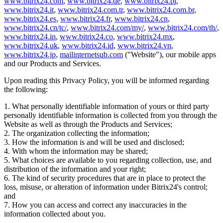
www.bitrix24.com
,
www.bitrix24.de
,
www.bitrix24.pl
,
www.bitrix24.it
,
www.bitrix24.com.tr
,
www.bitrix24.com.br
,
www.bitrix24.es
,
www.bitrix24.fr
,
www.bitrix24.cn
,
www.bitrix24.cn/tc/
,
www.bitrix24.com/my/
,
www.bitrix24.com/th/
,
www.bitrix24.in
,
www.bitrix24.co
,
www.bitrix24.mx
,
www.bitrix24.uk
,
www.bitrix24.id
,
www.bitrix24.vn
,
www.bitrix24.jp
,
mailinternetsub.com
("Website"), our mobile apps
and our Products and Services.
Upon reading this Privacy Policy, you will be informed regarding
the following:
1. What personally identifiable information of yours or third party
personally identifiable information is collected from you through the
Website as well as through the Products and Services;
2. The organization collecting the information;
3. How the information is and will be used and disclosed;
4. With whom the information may be shared;
5. What choices are available to you regarding collection, use, and
distribution of the information and your right;
6. The kind of security procedures that are in place to protect the
loss, misuse, or alteration of information under Bitrix24's control;
and
7. How you can access and correct any inaccuracies in the
information collected about you.