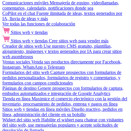
Comunicaciones móviles
Mensajería de equipo, videollamadas,
comentarios, calendario, notificaciones donde sea
CoPilot en el chat
Fuente ilimitada de ideas, textos generados por
IA, lluvia de ideas y más
Ver todas las funciones de colaboración
Sitios web y tiendas
Sitios web y tiendas
Cree sitios web para vender más
Creador de sitios web
Use nuestro CMS gratuito, plantillas,
alojamiento, imágenes y textos generados por IA para crear sitios
web asombrosos
Ventas sociales
Venda sus productos directamente por Facebook,
Instagram, WhatsApp o Telegram
Formularios del sitio web
Capture prospectos con formularios de
pedidos personalizados, formularios de registro y comentarios, y
formularios con campos condicionales
Páginas de destino
Genere prospectos con formularios de captura,
embudos automatizados e integración de Google Analytics
Tienda en línea
Maximice el comercio electrónico con la gestión del
inventario, procesamiento de pedidos, entrega y pagos en línea
Sitios web y tiendas en línea móviles
Diseño reactivo, pedidos en
línea, administración del cliente en su bolsillo
Widget del sitio web
Habilite el widget para chatear con visitantes
del sitio web, use mensajerías populares y acepte solicitudes de
devolución de llamada