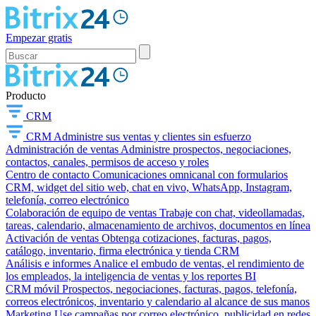
Empezar gratis
Producto
CRM
CRM
Administre sus ventas y clientes sin esfuerzo
Administración de ventas
Administre prospectos, negociaciones,
contactos, canales, permisos de acceso y roles
Centro de contacto
Comunicaciones omnicanal con formularios
CRM, widget del sitio web, chat en vivo, WhatsApp, Instagram,
telefonía, correo electrónico
Colaboración de equipo de ventas
Trabaje con chat, videollamadas,
tareas, calendario, almacenamiento de archivos, documentos en línea
Activación de ventas
Obtenga cotizaciones, facturas, pagos,
catálogo, inventario, firma electrónica y tienda CRM
Análisis e informes
Analice el embudo de ventas, el rendimiento de
los empleados, la inteligencia de ventas y los reportes BI
CRM móvil
Prospectos, negociaciones, facturas, pagos, telefonía,
correos electrónicos, inventario y calendario al alcance de sus manos
Marketing
Use campañas por correo electrónico, publicidad en redes