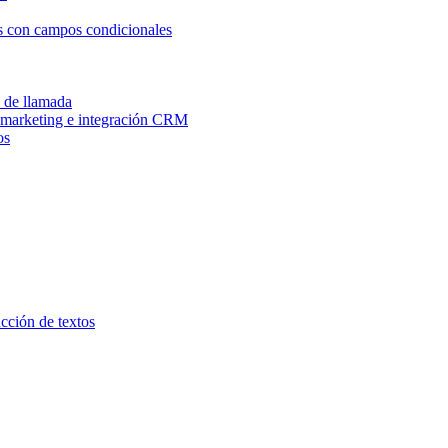
os con campos condicionales
n de llamada
e marketing e integración CRM
os
ucción de textos