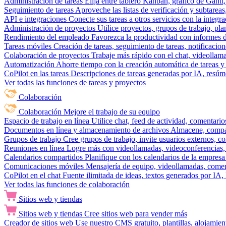
Administración de tareas
Elija entre tablero Kanban, gráfico de Gantt,
Seguimiento de tareas
Aproveche las listas de verificación y subtareas
API e integraciones
Conecte sus tareas a otros servicios con la integ
Administración de proyectos
Utilice proyectos, grupos de trabajo, pla
Rendimiento del empleado
Favorezca la productividad con informes de 
Tareas móviles
Creación de tareas, seguimiento de tareas, notificacio
Colaboración de proyectos
Trabaje más rápido con el chat, videollam
Automatización
Ahorre tiempo con la creación automática de tareas y 
CoPilot en las tareas
Descripciones de tareas generadas por IA, resúmen
Ver todas las funciones de tareas y proyectos
Colaboración
Colaboración
Mejore el trabajo de su equipo
Espacio de trabajo en línea
Utilice chat, feed de actividad, comentari
Documentos en línea y almacenamiento de archivos
Almacene, compar
Grupos de trabajo
Cree grupos de trabajo, invite usuarios externos, c
Reuniones en línea
Logre más con videollamadas, videoconferencias, 
Calendarios compartidos
Planifique con los calendarios de la empresa
Comunicaciones móviles
Mensajería de equipo, videollamadas, coment
CoPilot en el chat
Fuente ilimitada de ideas, textos generados por IA, 
Ver todas las funciones de colaboración
Sitios web y tiendas
Sitios web y tiendas
Cree sitios web para vender más
Creador de sitios web
Use nuestro CMS gratuito, plantillas, alojamie