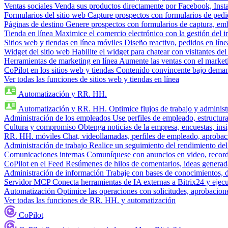
Ventas sociales
Venda sus productos directamente por Facebook, In
Formularios del sitio web
Capture prospectos con formularios de pedi
Páginas de destino
Genere prospectos con formularios de captura, em
Tienda en línea
Maximice el comercio electrónico con la gestión del i
Sitios web y tiendas en línea móviles
Diseño reactivo, pedidos en línea
Widget del sitio web
Habilite el widget para chatear con visitantes de
Herramientas de marketing en línea
Aumente las ventas con el market
CoPilot en los sitios web y tiendas
Contenido convincente bajo demand
Ver todas las funciones de sitios web y tiendas en línea
Automatización y RR. HH.
Automatización y RR. HH.
Optimice flujos de trabajo y admini
Administración de los empleados
Use perfiles de empleado, estructura
Cultura y compromiso
Obtenga noticias de la empresa, encuestas, insi
RR. HH. móviles
Chat, videollamadas, perfiles de empleado, aprobac
Administración de trabajo
Realice un seguimiento del rendimiento del
Comunicaciones internas
Comuníquese con anuncios en video, recorda
CoPilot en el Feed
Resúmenes de hilos de comentarios, ideas generadas
Administración de información
Trabaje con bases de conocimientos, 
Servidor MCP
Conecta herramientas de IA externas a Bitrix24 y ejecu
Automatización
Optimice las operaciones con solicitudes, aprobacione
Ver todas las funciones de RR. HH. y automatización
CoPilot