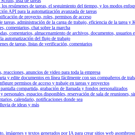
 Scrum, lista de tareas
, los resúmenes de tareas, el seguimiento del tiempo, y los modos enfoq
ración API para la automatización avanzada de tareas
nificación de proyecto, roles, permisos de acceso
tareas, administración de la carga de trabajo, eficiencia de la tarea y 
nes, comentarios, chat sobre la marcha
adas, comentarios, almacenamiento de archivos, documentos, usuarios ext
la automatización del flujo de trabajo
es de tareas, listas de verificación, comentarios
os, reacciones, anuncios de video para toda la empresa
ta y edite documentos en línea fácilmente con sus compañeros de traba
onfigure permisos de acceso y trabaje en tareas y proyectos
pantalla compartida, grabación de llamada y fondos personalizados
 y personales, espacios disponibles, reservación de sala de reuniones, s
arios, calendario, notificaciones donde sea
lluvia de ideas y más
nto, imágenes y textos generados por IA para crear sitios web asombros