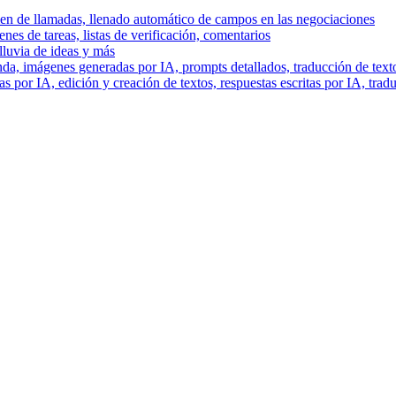
men de llamadas, llenado automático de campos en las negociaciones
es de tareas, listas de verificación, comentarios
lluvia de ideas y más
a, imágenes generadas por IA, prompts detallados, traducción de text
 por IA, edición y creación de textos, respuestas escritas por IA, trad