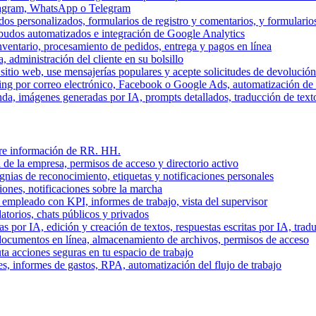
stagram, WhatsApp o Telegram
dos personalizados, formularios de registro y comentarios, y formulari
budos automatizados e integración de Google Analytics
nventario, procesamiento de pedidos, entrega y pagos en línea
, administración del cliente en su bolsillo
l sitio web, use mensajerías populares y acepte solicitudes de devolució
ing por correo electrónico, Facebook o Google Ads, automatización d
a, imágenes generadas por IA, prompts detallados, traducción de text
stre información de RR. HH.
 de la empresa, permisos de acceso y directorio activo
gnias de reconocimiento, etiquetas y notificaciones personales
iones, notificaciones sobre la marcha
 empleado con KPI, informes de trabajo, vista del supervisor
torios, chats públicos y privados
 por IA, edición y creación de textos, respuestas escritas por IA, trad
documentos en línea, almacenamiento de archivos, permisos de acceso
ta acciones seguras en tu espacio de trabajo
s, informes de gastos, RPA, automatización del flujo de trabajo