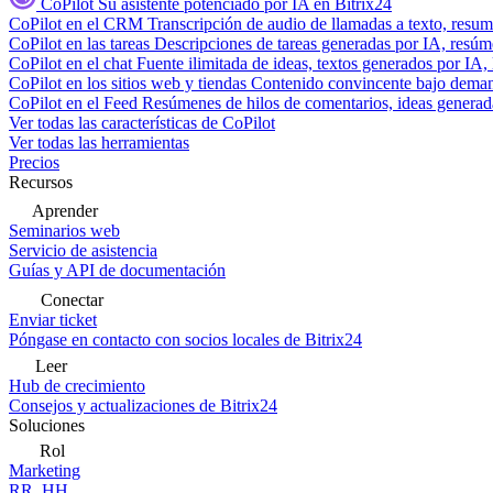
CoPilot
Su asistente potenciado por IA en Bitrix24
CoPilot en el CRM
Transcripción de audio de llamadas a texto, resu
CoPilot en las tareas
Descripciones de tareas generadas por IA, resúmen
CoPilot en el chat
Fuente ilimitada de ideas, textos generados por IA, 
CoPilot en los sitios web y tiendas
Contenido convincente bajo demand
CoPilot en el Feed
Resúmenes de hilos de comentarios, ideas generadas
Ver todas las características de CoPilot
Ver todas las herramientas
Precios
Recursos
Aprender
Seminarios web
Servicio de asistencia
Guías y API de documentación
Conectar
Enviar ticket
Póngase en contacto con socios locales de Bitrix24
Leer
Hub de crecimiento
Consejos y actualizaciones de Bitrix24
Soluciones
Rol
Marketing
RR. HH.