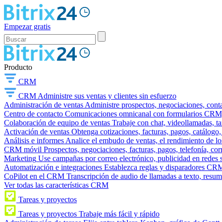
Empezar gratis
Producto
CRM
CRM
Administre sus ventas y clientes sin esfuerzo
Administración de ventas
Administre prospectos, negociaciones, conta
Centro de contacto
Comunicaciones omnicanal con formularios CRM, wi
Colaboración de equipo de ventas
Trabaje con chat, videollamadas, t
Activación de ventas
Obtenga cotizaciones, facturas, pagos, catálogo,
Análisis e informes
Analice el embudo de ventas, el rendimiento de los
CRM móvil
Prospectos, negociaciones, facturas, pagos, telefonía, cor
Marketing
Use campañas por correo electrónico, publicidad en redes 
Automatización e integraciones
Establezca reglas y disparadores CRM
CoPilot en el CRM
Transcripción de audio de llamadas a texto, resu
Ver todas las características CRM
Tareas y proyectos
Tareas y proyectos
Trabaje más fácil y rápido