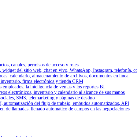
ctos, canales, permisos de acceso y roles
dget del sitio web, chat en vivo, WhatsApp, Instagram, telefonía, co
areas, calendario, almacenamiento de archivos, documentos en línea
 inventario, firma electrónica y tienda CRM
 empleados, la inteligencia de ventas y los reportes BI
reos electrónicos, inventario y calendario al alcance de sus manos
sociales, SMS, telemarketing y páginas de destino
, automatización del flujo de trabajo, embudos automatizados, API
men de llamadas, llenado automático de campos en las negociaciones