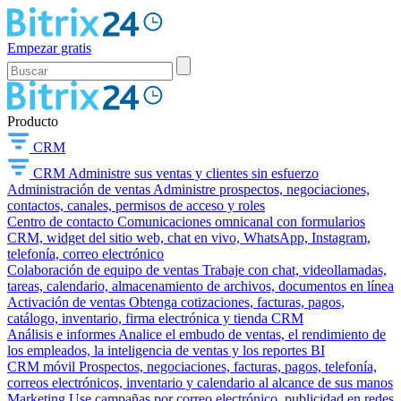
Empezar gratis
Producto
CRM
CRM
Administre sus ventas y clientes sin esfuerzo
Administración de ventas
Administre prospectos, negociaciones,
contactos, canales, permisos de acceso y roles
Centro de contacto
Comunicaciones omnicanal con formularios
CRM, widget del sitio web, chat en vivo, WhatsApp, Instagram,
telefonía, correo electrónico
Colaboración de equipo de ventas
Trabaje con chat, videollamadas,
tareas, calendario, almacenamiento de archivos, documentos en línea
Activación de ventas
Obtenga cotizaciones, facturas, pagos,
catálogo, inventario, firma electrónica y tienda CRM
Análisis e informes
Analice el embudo de ventas, el rendimiento de
los empleados, la inteligencia de ventas y los reportes BI
CRM móvil
Prospectos, negociaciones, facturas, pagos, telefonía,
correos electrónicos, inventario y calendario al alcance de sus manos
Marketing
Use campañas por correo electrónico, publicidad en redes