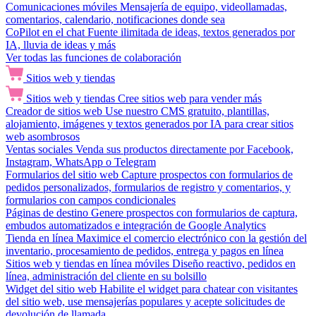
Comunicaciones móviles
Mensajería de equipo, videollamadas,
comentarios, calendario, notificaciones donde sea
CoPilot en el chat
Fuente ilimitada de ideas, textos generados por
IA, lluvia de ideas y más
Ver todas las funciones de colaboración
Sitios web y tiendas
Sitios web y tiendas
Cree sitios web para vender más
Creador de sitios web
Use nuestro CMS gratuito, plantillas,
alojamiento, imágenes y textos generados por IA para crear sitios
web asombrosos
Ventas sociales
Venda sus productos directamente por Facebook,
Instagram, WhatsApp o Telegram
Formularios del sitio web
Capture prospectos con formularios de
pedidos personalizados, formularios de registro y comentarios, y
formularios con campos condicionales
Páginas de destino
Genere prospectos con formularios de captura,
embudos automatizados e integración de Google Analytics
Tienda en línea
Maximice el comercio electrónico con la gestión del
inventario, procesamiento de pedidos, entrega y pagos en línea
Sitios web y tiendas en línea móviles
Diseño reactivo, pedidos en
línea, administración del cliente en su bolsillo
Widget del sitio web
Habilite el widget para chatear con visitantes
del sitio web, use mensajerías populares y acepte solicitudes de
devolución de llamada