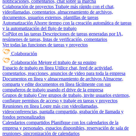
notificaciones, comentarios, chat sobre la marcha
Colaboración de proyectos
Trabaje más rápido con el chat,
videollamadas, comentarios, almacenamiento de archivos,
documentos, usuarios externos, plantillas de tareas
Automatización
Ahorre tiempo con la creación automática de tareas
y la automatización del flujo de trabajo
CoPilot en las tareas
Descripciones de tareas generadas por IA,
resúmenes de tareas, listas de verificación, comentarios
Ver todas las funciones de tareas y proyectos
Colaboración
Colaboración
Mejore el trabajo de su equipo
Espacio de trabajo en línea
Utilice chat, feed de actividad,
comentarios, reacciones, anuncios de video para toda la empresa
Documentos en línea y almacenamiento de archivos
Almacene,
comparta y edite documentos en línea fácilmente con sus
compañeros de trabajo usando el drive de la empresa
Grupos de trabajo
Cree grupos de trabajo, invite usuarios externos,
configure permisos de acceso y trabaje en tareas y proyectos
Reuniones en línea
Logre más con videollamadas,
videoconferencias, pantalla compartida, grabación de llamada y
fondos personalizados
Calendarios compartidos
Planifique con los calendarios de la
empresa y personales, espacios disponibles, reservación de sala de
reuniones, sincronización de calendarios