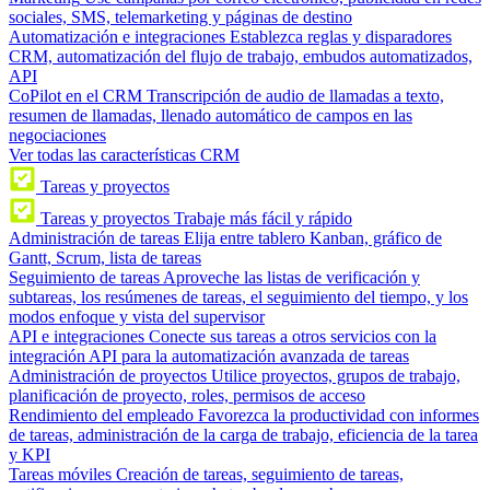
sociales, SMS, telemarketing y páginas de destino
Automatización e integraciones
Establezca reglas y disparadores
CRM, automatización del flujo de trabajo, embudos automatizados,
API
CoPilot en el CRM
Transcripción de audio de llamadas a texto,
resumen de llamadas, llenado automático de campos en las
negociaciones
Ver todas las características CRM
Tareas y proyectos
Tareas y proyectos
Trabaje más fácil y rápido
Administración de tareas
Elija entre tablero Kanban, gráfico de
Gantt, Scrum, lista de tareas
Seguimiento de tareas
Aproveche las listas de verificación y
subtareas, los resúmenes de tareas, el seguimiento del tiempo, y los
modos enfoque y vista del supervisor
API e integraciones
Conecte sus tareas a otros servicios con la
integración API para la automatización avanzada de tareas
Administración de proyectos
Utilice proyectos, grupos de trabajo,
planificación de proyecto, roles, permisos de acceso
Rendimiento del empleado
Favorezca la productividad con informes
de tareas, administración de la carga de trabajo, eficiencia de la tarea
y KPI
Tareas móviles
Creación de tareas, seguimiento de tareas,