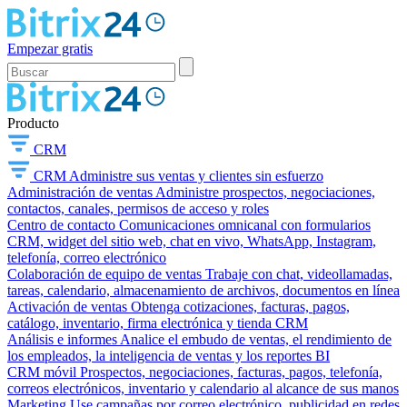
Empezar gratis
Producto
CRM
CRM
Administre sus ventas y clientes sin esfuerzo
Administración de ventas
Administre prospectos, negociaciones,
contactos, canales, permisos de acceso y roles
Centro de contacto
Comunicaciones omnicanal con formularios
CRM, widget del sitio web, chat en vivo, WhatsApp, Instagram,
telefonía, correo electrónico
Colaboración de equipo de ventas
Trabaje con chat, videollamadas,
tareas, calendario, almacenamiento de archivos, documentos en línea
Activación de ventas
Obtenga cotizaciones, facturas, pagos,
catálogo, inventario, firma electrónica y tienda CRM
Análisis e informes
Analice el embudo de ventas, el rendimiento de
los empleados, la inteligencia de ventas y los reportes BI
CRM móvil
Prospectos, negociaciones, facturas, pagos, telefonía,
correos electrónicos, inventario y calendario al alcance de sus manos
Marketing
Use campañas por correo electrónico, publicidad en redes