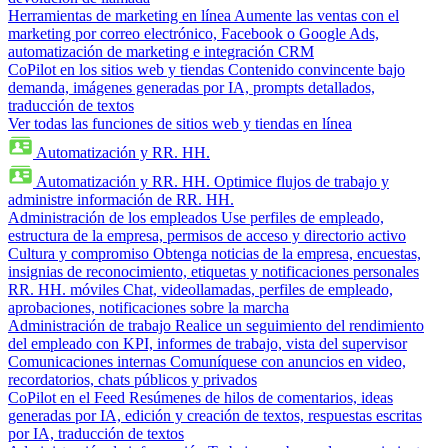
Herramientas de marketing en línea
Aumente las ventas con el
marketing por correo electrónico, Facebook o Google Ads,
automatización de marketing e integración CRM
CoPilot en los sitios web y tiendas
Contenido convincente bajo
demanda, imágenes generadas por IA, prompts detallados,
traducción de textos
Ver todas las funciones de sitios web y tiendas en línea
Automatización y RR. HH.
Automatización y RR. HH.
Optimice flujos de trabajo y
administre información de RR. HH.
Administración de los empleados
Use perfiles de empleado,
estructura de la empresa, permisos de acceso y directorio activo
Cultura y compromiso
Obtenga noticias de la empresa, encuestas,
insignias de reconocimiento, etiquetas y notificaciones personales
RR. HH. móviles
Chat, videollamadas, perfiles de empleado,
aprobaciones, notificaciones sobre la marcha
Administración de trabajo
Realice un seguimiento del rendimiento
del empleado con KPI, informes de trabajo, vista del supervisor
Comunicaciones internas
Comuníquese con anuncios en video,
recordatorios, chats públicos y privados
CoPilot en el Feed
Resúmenes de hilos de comentarios, ideas
generadas por IA, edición y creación de textos, respuestas escritas
por IA, traducción de textos