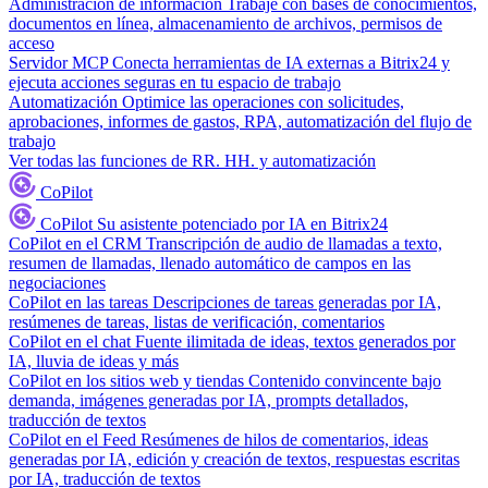
Administración de información
Trabaje con bases de conocimientos,
documentos en línea, almacenamiento de archivos, permisos de
acceso
Servidor MCP
Conecta herramientas de IA externas a Bitrix24 y
ejecuta acciones seguras en tu espacio de trabajo
Automatización
Optimice las operaciones con solicitudes,
aprobaciones, informes de gastos, RPA, automatización del flujo de
trabajo
Ver todas las funciones de RR. HH. y automatización
CoPilot
CoPilot
Su asistente potenciado por IA en Bitrix24
CoPilot en el CRM
Transcripción de audio de llamadas a texto,
resumen de llamadas, llenado automático de campos en las
negociaciones
CoPilot en las tareas
Descripciones de tareas generadas por IA,
resúmenes de tareas, listas de verificación, comentarios
CoPilot en el chat
Fuente ilimitada de ideas, textos generados por
IA, lluvia de ideas y más
CoPilot en los sitios web y tiendas
Contenido convincente bajo
demanda, imágenes generadas por IA, prompts detallados,
traducción de textos
CoPilot en el Feed
Resúmenes de hilos de comentarios, ideas
generadas por IA, edición y creación de textos, respuestas escritas
por IA, traducción de textos