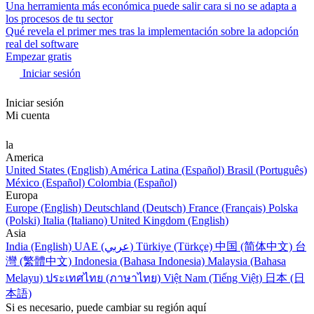
Una herramienta más económica puede salir cara si no se adapta a
los procesos de tu sector
Qué revela el primer mes tras la implementación sobre la adopción
real del software
Empezar gratis
Iniciar sesión
Iniciar sesión
Mi cuenta
la
America
United States (English)
América Latina (Español)
Brasil (Português)
México (Español)
Colombia (Español)
Europa
Europe (English)
Deutschland (Deutsch)
France (Français)
Polska
(Polski)
Italia (Italiano)
United Kingdom (English)
Asia
India (English)
UAE (عربي)
Türkiye (Türkçe)
中国 (简体中文)
台
灣 (繁體中文)
Indonesia (Bahasa Indonesia)
Malaysia (Bahasa
Melayu)
ประเทศไทย (ภาษาไทย)
Việt Nam (Tiếng Việt)
日本 (日
本語)
Si es necesario, puede cambiar su región aquí