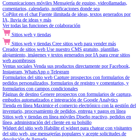
Comunicaciones móviles
Mensajería de equipo, videollamadas,
comentarios, calendario, notificaciones donde sea
CoPilot en el chat
Fuente ilimitada de ideas, textos generados por
IA, lluvia de ideas y más
Ver todas las funciones de colaboración
Sitios web y tiendas
Sitios web y tiendas
Cree sitios web para vender más
Creador de sitios web
Use nuestro CMS gratuito, plantillas,
alojamiento, imágenes y textos generados por IA para crear sitios
web asombrosos
Ventas sociales
Venda sus productos directamente por Facebook,
Instagram, WhatsApp o Telegram
Formularios del sitio web
Capture prospectos con formularios de
pedidos personalizados, formularios de registro y comentarios, y
formularios con campos condicionales
Páginas de destino
Genere prospectos con formularios de captura,
embudos automatizados e integración de Google Analytics
Tienda en línea
Maximice el comercio electrónico con la gestión del
inventario, procesamiento de pedidos, entrega y pagos en línea
Sitios web y tiendas en línea móviles
Diseño reactivo, pedidos en
línea, administración del cliente en su bolsillo
Widget del sitio web
Habilite el widget para chatear con visitantes
del sitio web, use mensajerías populares y acepte solicitudes de
devolución de llamada