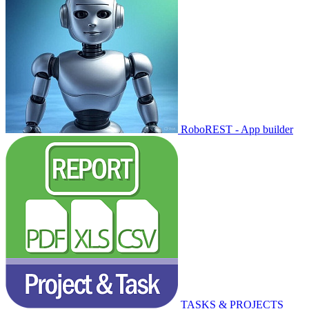
RoboREST - App builder
TASKS & PROJECTS