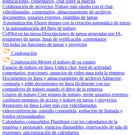
notificaciones, comentarios, chat sobre la marcha
Colaboración de proyectos
Trabaje más rápido con el chat,
videollamadas, comentarios, almacenamiento de archivos,
documentos, usuarios externos, plantillas de tareas
Automatización
Ahorre tiempo con la creación automática de tareas
y la automatización del flujo de trabajo
CoPilot en las tareas
Descripciones de tareas generadas por IA,
resúmenes de tareas, listas de verificación, comentarios
Ver todas las funciones de tareas y proyectos
Colaboración
Colaboración
Mejore el trabajo de su equipo
Espacio de trabajo en línea
Utilice chat, feed de actividad,
comentarios, reacciones, anuncios de video para toda la empresa
Documentos en línea y almacenamiento de archivos
Almacene,
comparta y edite documentos en línea fácilmente con sus
compañeros de trabajo usando el drive de la empresa
Grupos de trabajo
Cree grupos de trabajo, invite usuarios externos,
configure permisos de acceso y trabaje en tareas y proyectos
Reuniones en línea
Logre más con videollamadas,
videoconferencias, pantalla compartida, grabación de llamada y
fondos personalizados
Calendarios compartidos
Planifique con los calendarios de la
empresa y personales, espacios disponibles, reservación de sala de
reuniones, sincronización de calendarios