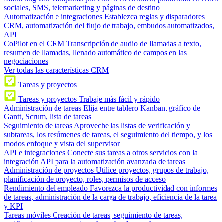
sociales, SMS, telemarketing y páginas de destino
Automatización e integraciones
Establezca reglas y disparadores
CRM, automatización del flujo de trabajo, embudos automatizados,
API
CoPilot en el CRM
Transcripción de audio de llamadas a texto,
resumen de llamadas, llenado automático de campos en las
negociaciones
Ver todas las características CRM
Tareas y proyectos
Tareas y proyectos
Trabaje más fácil y rápido
Administración de tareas
Elija entre tablero Kanban, gráfico de
Gantt, Scrum, lista de tareas
Seguimiento de tareas
Aproveche las listas de verificación y
subtareas, los resúmenes de tareas, el seguimiento del tiempo, y los
modos enfoque y vista del supervisor
API e integraciones
Conecte sus tareas a otros servicios con la
integración API para la automatización avanzada de tareas
Administración de proyectos
Utilice proyectos, grupos de trabajo,
planificación de proyecto, roles, permisos de acceso
Rendimiento del empleado
Favorezca la productividad con informes
de tareas, administración de la carga de trabajo, eficiencia de la tarea
y KPI
Tareas móviles
Creación de tareas, seguimiento de tareas,