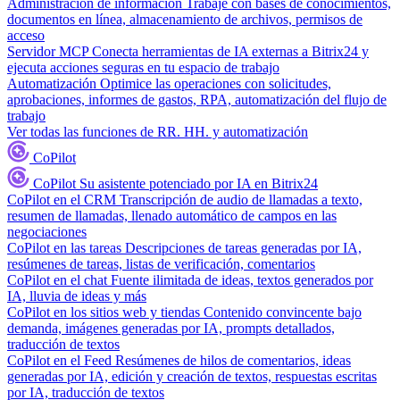
Administración de información
Trabaje con bases de conocimientos,
documentos en línea, almacenamiento de archivos, permisos de
acceso
Servidor MCP
Conecta herramientas de IA externas a Bitrix24 y
ejecuta acciones seguras en tu espacio de trabajo
Automatización
Optimice las operaciones con solicitudes,
aprobaciones, informes de gastos, RPA, automatización del flujo de
trabajo
Ver todas las funciones de RR. HH. y automatización
CoPilot
CoPilot
Su asistente potenciado por IA en Bitrix24
CoPilot en el CRM
Transcripción de audio de llamadas a texto,
resumen de llamadas, llenado automático de campos en las
negociaciones
CoPilot en las tareas
Descripciones de tareas generadas por IA,
resúmenes de tareas, listas de verificación, comentarios
CoPilot en el chat
Fuente ilimitada de ideas, textos generados por
IA, lluvia de ideas y más
CoPilot en los sitios web y tiendas
Contenido convincente bajo
demanda, imágenes generadas por IA, prompts detallados,
traducción de textos
CoPilot en el Feed
Resúmenes de hilos de comentarios, ideas
generadas por IA, edición y creación de textos, respuestas escritas
por IA, traducción de textos