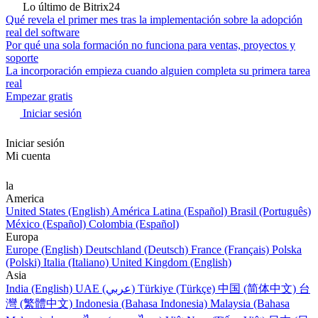
Lo último de Bitrix24
Qué revela el primer mes tras la implementación sobre la adopción
real del software
Por qué una sola formación no funciona para ventas, proyectos y
soporte
La incorporación empieza cuando alguien completa su primera tarea
real
Empezar gratis
Iniciar sesión
Iniciar sesión
Mi cuenta
la
America
United States (English)
América Latina (Español)
Brasil (Português)
México (Español)
Colombia (Español)
Europa
Europe (English)
Deutschland (Deutsch)
France (Français)
Polska
(Polski)
Italia (Italiano)
United Kingdom (English)
Asia
India (English)
UAE (عربي)
Türkiye (Türkçe)
中国 (简体中文)
台
灣 (繁體中文)
Indonesia (Bahasa Indonesia)
Malaysia (Bahasa