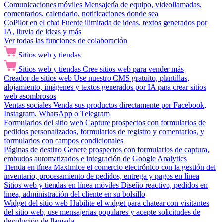
Comunicaciones móviles
Mensajería de equipo, videollamadas,
comentarios, calendario, notificaciones donde sea
CoPilot en el chat
Fuente ilimitada de ideas, textos generados por
IA, lluvia de ideas y más
Ver todas las funciones de colaboración
Sitios web y tiendas
Sitios web y tiendas
Cree sitios web para vender más
Creador de sitios web
Use nuestro CMS gratuito, plantillas,
alojamiento, imágenes y textos generados por IA para crear sitios
web asombrosos
Ventas sociales
Venda sus productos directamente por Facebook,
Instagram, WhatsApp o Telegram
Formularios del sitio web
Capture prospectos con formularios de
pedidos personalizados, formularios de registro y comentarios, y
formularios con campos condicionales
Páginas de destino
Genere prospectos con formularios de captura,
embudos automatizados e integración de Google Analytics
Tienda en línea
Maximice el comercio electrónico con la gestión del
inventario, procesamiento de pedidos, entrega y pagos en línea
Sitios web y tiendas en línea móviles
Diseño reactivo, pedidos en
línea, administración del cliente en su bolsillo
Widget del sitio web
Habilite el widget para chatear con visitantes
del sitio web, use mensajerías populares y acepte solicitudes de
devolución de llamada