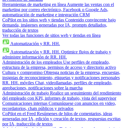
Herramientas de marketing en línea
Aumente las ventas con el
marketing por correo electrónico, Facebook o Google Ads,
automatización de marketing e integración CRM
CoPilot en los sitios web y tiendas
Contenido convincente bajo
demanda, imágenes generadas por IA, prompts detallados,
traducción de textos
Ver todas las funciones de sitios web y tiendas en línea
Automatización y RR. HH.
Automatización y RR. HH.
Optimice flujos de trabajo y
administre información de RR. HH.
Administración de los empleados
Use perfiles de empleado,
estructura de la empresa, permisos de acceso y directorio activo
Cultura y compromiso
Obtenga noticias de la empresa, encuestas,
insignias de reconocimiento, etiquetas y notificaciones personales
RR. HH. móviles
Chat, videollamadas, perfiles de empleado,
aprobaciones, notificaciones sobre la marcha
Administración de trabajo
Realice un seguimiento del rendimiento
del empleado con KPI, informes de trabajo, vista del supervisor
Comunicaciones internas
Comuníquese con anuncios en video,
recordatorios, chats públicos y privados
CoPilot en el Feed
Resúmenes de hilos de comentarios, ideas
generadas por IA, edición y creación de textos, respuestas escritas
por IA, traducción de textos