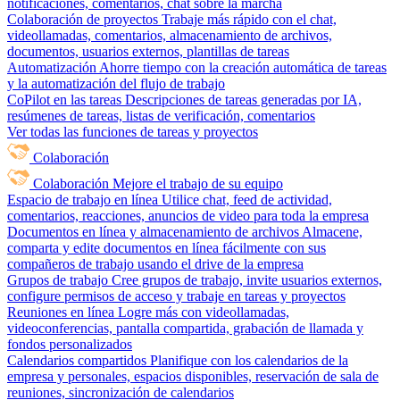
notificaciones, comentarios, chat sobre la marcha
Colaboración de proyectos
Trabaje más rápido con el chat,
videollamadas, comentarios, almacenamiento de archivos,
documentos, usuarios externos, plantillas de tareas
Automatización
Ahorre tiempo con la creación automática de tareas
y la automatización del flujo de trabajo
CoPilot en las tareas
Descripciones de tareas generadas por IA,
resúmenes de tareas, listas de verificación, comentarios
Ver todas las funciones de tareas y proyectos
Colaboración
Colaboración
Mejore el trabajo de su equipo
Espacio de trabajo en línea
Utilice chat, feed de actividad,
comentarios, reacciones, anuncios de video para toda la empresa
Documentos en línea y almacenamiento de archivos
Almacene,
comparta y edite documentos en línea fácilmente con sus
compañeros de trabajo usando el drive de la empresa
Grupos de trabajo
Cree grupos de trabajo, invite usuarios externos,
configure permisos de acceso y trabaje en tareas y proyectos
Reuniones en línea
Logre más con videollamadas,
videoconferencias, pantalla compartida, grabación de llamada y
fondos personalizados
Calendarios compartidos
Planifique con los calendarios de la
empresa y personales, espacios disponibles, reservación de sala de
reuniones, sincronización de calendarios