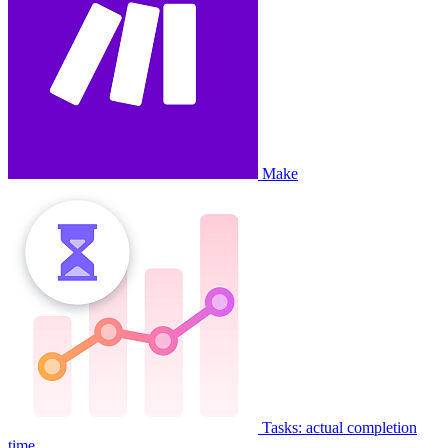
Make
Tasks: actual completion
time