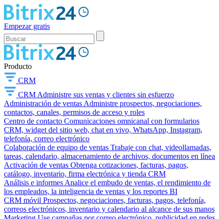
Empezar gratis
Producto
CRM
CRM
Administre sus ventas y clientes sin esfuerzo
Administración de ventas
Administre prospectos, negociaciones,
contactos, canales, permisos de acceso y roles
Centro de contacto
Comunicaciones omnicanal con formularios
CRM, widget del sitio web, chat en vivo, WhatsApp, Instagram,
telefonía, correo electrónico
Colaboración de equipo de ventas
Trabaje con chat, videollamadas,
tareas, calendario, almacenamiento de archivos, documentos en línea
Activación de ventas
Obtenga cotizaciones, facturas, pagos,
catálogo, inventario, firma electrónica y tienda CRM
Análisis e informes
Analice el embudo de ventas, el rendimiento de
los empleados, la inteligencia de ventas y los reportes BI
CRM móvil
Prospectos, negociaciones, facturas, pagos, telefonía,
correos electrónicos, inventario y calendario al alcance de sus manos
Marketing
Use campañas por correo electrónico, publicidad en redes