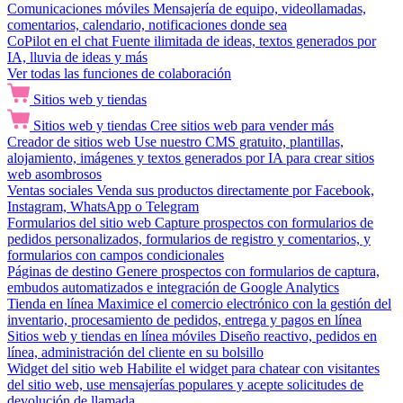
Comunicaciones móviles
Mensajería de equipo, videollamadas,
comentarios, calendario, notificaciones donde sea
CoPilot en el chat
Fuente ilimitada de ideas, textos generados por
IA, lluvia de ideas y más
Ver todas las funciones de colaboración
Sitios web y tiendas
Sitios web y tiendas
Cree sitios web para vender más
Creador de sitios web
Use nuestro CMS gratuito, plantillas,
alojamiento, imágenes y textos generados por IA para crear sitios
web asombrosos
Ventas sociales
Venda sus productos directamente por Facebook,
Instagram, WhatsApp o Telegram
Formularios del sitio web
Capture prospectos con formularios de
pedidos personalizados, formularios de registro y comentarios, y
formularios con campos condicionales
Páginas de destino
Genere prospectos con formularios de captura,
embudos automatizados e integración de Google Analytics
Tienda en línea
Maximice el comercio electrónico con la gestión del
inventario, procesamiento de pedidos, entrega y pagos en línea
Sitios web y tiendas en línea móviles
Diseño reactivo, pedidos en
línea, administración del cliente en su bolsillo
Widget del sitio web
Habilite el widget para chatear con visitantes
del sitio web, use mensajerías populares y acepte solicitudes de
devolución de llamada