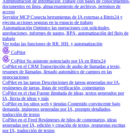
Administración de información
Trabaje con bases de conocimientos,
documentos en línea, almacenamiento de archivos, permisos de
acceso
Servidor MCP
Conecta herramientas de IA externas a Bitrix24 y
ejecuta acciones seguras en tu espacio de trabajo
Automatización
Optimice las operaciones con solicitudes,
aprobaciones, informes de gastos, RPA, automatización del flujo de
trabajo
Ver todas las funciones de RR. HH. y automatización
CoPilot
CoPilot
Su asistente potenciado por IA en Bitrix24
CoPilot en el CRM
Transcripción de audio de llamadas a texto,
resumen de llamadas, llenado automático de campos en las
negociaciones
CoPilot en las tareas
Descripciones de tareas generadas por IA,
resúmenes de tareas, listas de verificación, comentarios
CoPilot en el chat
Fuente ilimitada de ideas, textos generados por
IA, lluvia de ideas y más
CoPilot en los sitios web y tiendas
Contenido convincente bajo
demanda, imágenes generadas por IA, prompts detallados,
traducción de textos
CoPilot en el Feed
Resúmenes de hilos de comentarios, ideas
generadas por IA, edición y creación de textos, respuestas escritas
por IA, traducción de textos