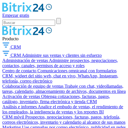
Empezar gratis
Producto
CRM
CRM
Administre sus ventas y clientes sin esfuerzo
Administración de ventas
Administre prospectos, negociaciones,
contactos, canales, permisos de acceso y roles
Centro de contacto
Comunicaciones omnicanal con formularios
CRM, widget del sitio web, chat en vivo, WhatsApp, Instagram,
telefonía, correo electrónico
Colaboración de equipo de ventas
Trabaje con chat, videollamadas,
tareas, calendario, almacenamiento de archivos, documentos en línea
Activación de ventas
Obtenga cotizaciones, facturas, pagos,
catálogo, inventario, firma electrónica y tienda CRM
Análisis e informes
Analice el embudo de ventas, el rendimiento de
los empleados, la inteligencia de ventas y los reportes BI
CRM móvil
Prospectos, negociaciones, facturas, pagos, telefonía,
correos electrónicos, inventario y calendario al alcance de sus manos
Marketing
Use campañas por correo electrónico, publicidad en redes