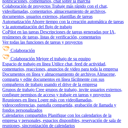
notificaciones, comentarios, chat sobre la marcha
Colaboración de proyectos
Trabaje más rápido con el chat,
videollamadas, comentarios, almacenamiento de archivos,
documentos, usuarios externos, plantillas de tareas
Automatización
Ahorre tiempo con la creación automática de tareas
y la automatización del flujo de trabajo
CoPilot en las tareas
Descripciones de tareas generadas por IA,
resúmenes de tareas, listas de verificación, comentarios
Ver todas las funciones de tareas y proyectos
Colaboración
Colaboración
Mejore el trabajo de su equipo
Espacio de trabajo en línea
Utilice chat, feed de actividad,
comentarios, reacciones, anuncios de video para toda la empresa
Documentos en línea y almacenamiento de archivos
Almacene,
comparta y edite documentos en línea fácilmente con sus
compañeros de trabajo usando el drive de la empresa
Grupos de trabajo
Cree grupos de trabajo, invite usuarios externos,
configure permisos de acceso y trabaje en tareas y proyectos
Reuniones en línea
Logre más con videollamadas,
videoconferencias, pantalla compartida, grabación de llamada y
fondos personalizados
Calendarios compartidos
Planifique con los calendarios de la
empresa y personales, espacios disponibles, reservación de sala de
reuniones, sincronización de calendarios