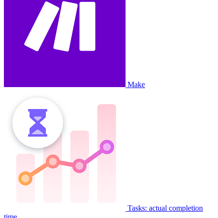
Make
Tasks: actual completion
time