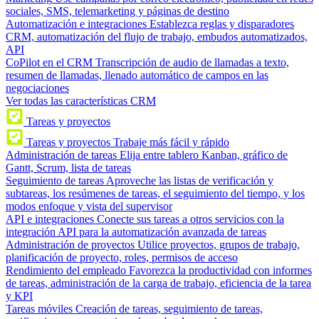
sociales, SMS, telemarketing y páginas de destino
Automatización e integraciones
Establezca reglas y disparadores
CRM, automatización del flujo de trabajo, embudos automatizados,
API
CoPilot en el CRM
Transcripción de audio de llamadas a texto,
resumen de llamadas, llenado automático de campos en las
negociaciones
Ver todas las características CRM
Tareas y proyectos
Tareas y proyectos
Trabaje más fácil y rápido
Administración de tareas
Elija entre tablero Kanban, gráfico de
Gantt, Scrum, lista de tareas
Seguimiento de tareas
Aproveche las listas de verificación y
subtareas, los resúmenes de tareas, el seguimiento del tiempo, y los
modos enfoque y vista del supervisor
API e integraciones
Conecte sus tareas a otros servicios con la
integración API para la automatización avanzada de tareas
Administración de proyectos
Utilice proyectos, grupos de trabajo,
planificación de proyecto, roles, permisos de acceso
Rendimiento del empleado
Favorezca la productividad con informes
de tareas, administración de la carga de trabajo, eficiencia de la tarea
y KPI
Tareas móviles
Creación de tareas, seguimiento de tareas,