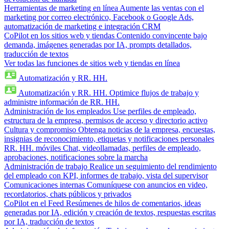
Herramientas de marketing en línea
Aumente las ventas con el
marketing por correo electrónico, Facebook o Google Ads,
automatización de marketing e integración CRM
CoPilot en los sitios web y tiendas
Contenido convincente bajo
demanda, imágenes generadas por IA, prompts detallados,
traducción de textos
Ver todas las funciones de sitios web y tiendas en línea
Automatización y RR. HH.
Automatización y RR. HH.
Optimice flujos de trabajo y
administre información de RR. HH.
Administración de los empleados
Use perfiles de empleado,
estructura de la empresa, permisos de acceso y directorio activo
Cultura y compromiso
Obtenga noticias de la empresa, encuestas,
insignias de reconocimiento, etiquetas y notificaciones personales
RR. HH. móviles
Chat, videollamadas, perfiles de empleado,
aprobaciones, notificaciones sobre la marcha
Administración de trabajo
Realice un seguimiento del rendimiento
del empleado con KPI, informes de trabajo, vista del supervisor
Comunicaciones internas
Comuníquese con anuncios en video,
recordatorios, chats públicos y privados
CoPilot en el Feed
Resúmenes de hilos de comentarios, ideas
generadas por IA, edición y creación de textos, respuestas escritas
por IA, traducción de textos