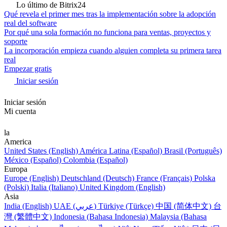
Lo último de Bitrix24
Qué revela el primer mes tras la implementación sobre la adopción
real del software
Por qué una sola formación no funciona para ventas, proyectos y
soporte
La incorporación empieza cuando alguien completa su primera tarea
real
Empezar gratis
Iniciar sesión
Iniciar sesión
Mi cuenta
la
America
United States (English)
América Latina (Español)
Brasil (Português)
México (Español)
Colombia (Español)
Europa
Europe (English)
Deutschland (Deutsch)
France (Français)
Polska
(Polski)
Italia (Italiano)
United Kingdom (English)
Asia
India (English)
UAE (عربي)
Türkiye (Türkçe)
中国 (简体中文)
台
灣 (繁體中文)
Indonesia (Bahasa Indonesia)
Malaysia (Bahasa