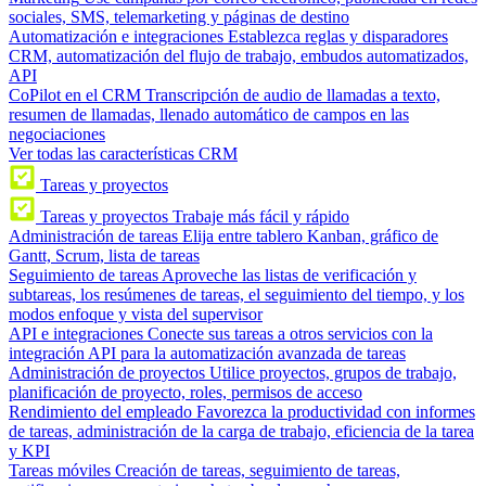
sociales, SMS, telemarketing y páginas de destino
Automatización e integraciones
Establezca reglas y disparadores
CRM, automatización del flujo de trabajo, embudos automatizados,
API
CoPilot en el CRM
Transcripción de audio de llamadas a texto,
resumen de llamadas, llenado automático de campos en las
negociaciones
Ver todas las características CRM
Tareas y proyectos
Tareas y proyectos
Trabaje más fácil y rápido
Administración de tareas
Elija entre tablero Kanban, gráfico de
Gantt, Scrum, lista de tareas
Seguimiento de tareas
Aproveche las listas de verificación y
subtareas, los resúmenes de tareas, el seguimiento del tiempo, y los
modos enfoque y vista del supervisor
API e integraciones
Conecte sus tareas a otros servicios con la
integración API para la automatización avanzada de tareas
Administración de proyectos
Utilice proyectos, grupos de trabajo,
planificación de proyecto, roles, permisos de acceso
Rendimiento del empleado
Favorezca la productividad con informes
de tareas, administración de la carga de trabajo, eficiencia de la tarea
y KPI
Tareas móviles
Creación de tareas, seguimiento de tareas,