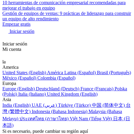
10 herramientas de comunicación empresarial recomendadas para
mejorar el trabajo en equipo
Gestión de equipos de ventas: 9 prácticas de liderazgo para construir
un equipo de alto rendimiento
Empezar gratis
Iniciar sesión
Iniciar sesión
Mi cuenta
la
America
United States (English)
América Latina (Español)
Brasil (Português)
México (Español)
Colombia (Español)
Europa
Europe (English)
Deutschland (Deutsch)
France (Français)
Polska
(Polski)
Italia (Italiano)
United Kingdom (English)
Asia
India (English)
UAE (عربي)
Türkiye (Türkçe)
中国 (简体中文)
台
灣 (繁體中文)
Indonesia (Bahasa Indonesia)
Malaysia (Bahasa
Melayu)
ประเทศไทย (ภาษาไทย)
Việt Nam (Tiếng Việt)
日本 (日
本語)
Si es necesario, puede cambiar su región aquí