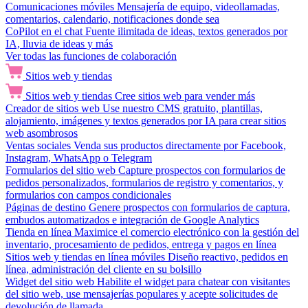
Comunicaciones móviles
Mensajería de equipo, videollamadas,
comentarios, calendario, notificaciones donde sea
CoPilot en el chat
Fuente ilimitada de ideas, textos generados por
IA, lluvia de ideas y más
Ver todas las funciones de colaboración
Sitios web y tiendas
Sitios web y tiendas
Cree sitios web para vender más
Creador de sitios web
Use nuestro CMS gratuito, plantillas,
alojamiento, imágenes y textos generados por IA para crear sitios
web asombrosos
Ventas sociales
Venda sus productos directamente por Facebook,
Instagram, WhatsApp o Telegram
Formularios del sitio web
Capture prospectos con formularios de
pedidos personalizados, formularios de registro y comentarios, y
formularios con campos condicionales
Páginas de destino
Genere prospectos con formularios de captura,
embudos automatizados e integración de Google Analytics
Tienda en línea
Maximice el comercio electrónico con la gestión del
inventario, procesamiento de pedidos, entrega y pagos en línea
Sitios web y tiendas en línea móviles
Diseño reactivo, pedidos en
línea, administración del cliente en su bolsillo
Widget del sitio web
Habilite el widget para chatear con visitantes
del sitio web, use mensajerías populares y acepte solicitudes de
devolución de llamada