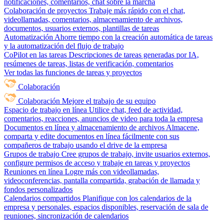
notificaciones, comentarios, chat sobre la marcha
Colaboración de proyectos
Trabaje más rápido con el chat,
videollamadas, comentarios, almacenamiento de archivos,
documentos, usuarios externos, plantillas de tareas
Automatización
Ahorre tiempo con la creación automática de tareas
y la automatización del flujo de trabajo
CoPilot en las tareas
Descripciones de tareas generadas por IA,
resúmenes de tareas, listas de verificación, comentarios
Ver todas las funciones de tareas y proyectos
Colaboración
Colaboración
Mejore el trabajo de su equipo
Espacio de trabajo en línea
Utilice chat, feed de actividad,
comentarios, reacciones, anuncios de video para toda la empresa
Documentos en línea y almacenamiento de archivos
Almacene,
comparta y edite documentos en línea fácilmente con sus
compañeros de trabajo usando el drive de la empresa
Grupos de trabajo
Cree grupos de trabajo, invite usuarios externos,
configure permisos de acceso y trabaje en tareas y proyectos
Reuniones en línea
Logre más con videollamadas,
videoconferencias, pantalla compartida, grabación de llamada y
fondos personalizados
Calendarios compartidos
Planifique con los calendarios de la
empresa y personales, espacios disponibles, reservación de sala de
reuniones, sincronización de calendarios