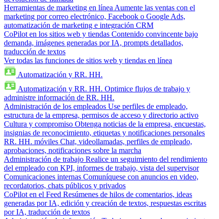
Herramientas de marketing en línea
Aumente las ventas con el
marketing por correo electrónico, Facebook o Google Ads,
automatización de marketing e integración CRM
CoPilot en los sitios web y tiendas
Contenido convincente bajo
demanda, imágenes generadas por IA, prompts detallados,
traducción de textos
Ver todas las funciones de sitios web y tiendas en línea
Automatización y RR. HH.
Automatización y RR. HH.
Optimice flujos de trabajo y
administre información de RR. HH.
Administración de los empleados
Use perfiles de empleado,
estructura de la empresa, permisos de acceso y directorio activo
Cultura y compromiso
Obtenga noticias de la empresa, encuestas,
insignias de reconocimiento, etiquetas y notificaciones personales
RR. HH. móviles
Chat, videollamadas, perfiles de empleado,
aprobaciones, notificaciones sobre la marcha
Administración de trabajo
Realice un seguimiento del rendimiento
del empleado con KPI, informes de trabajo, vista del supervisor
Comunicaciones internas
Comuníquese con anuncios en video,
recordatorios, chats públicos y privados
CoPilot en el Feed
Resúmenes de hilos de comentarios, ideas
generadas por IA, edición y creación de textos, respuestas escritas
por IA, traducción de textos