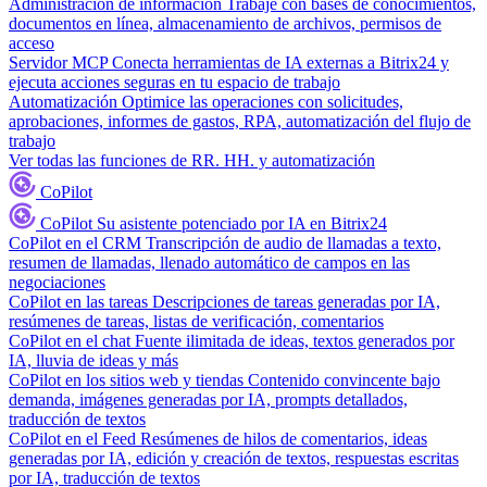
Administración de información
Trabaje con bases de conocimientos,
documentos en línea, almacenamiento de archivos, permisos de
acceso
Servidor MCP
Conecta herramientas de IA externas a Bitrix24 y
ejecuta acciones seguras en tu espacio de trabajo
Automatización
Optimice las operaciones con solicitudes,
aprobaciones, informes de gastos, RPA, automatización del flujo de
trabajo
Ver todas las funciones de RR. HH. y automatización
CoPilot
CoPilot
Su asistente potenciado por IA en Bitrix24
CoPilot en el CRM
Transcripción de audio de llamadas a texto,
resumen de llamadas, llenado automático de campos en las
negociaciones
CoPilot en las tareas
Descripciones de tareas generadas por IA,
resúmenes de tareas, listas de verificación, comentarios
CoPilot en el chat
Fuente ilimitada de ideas, textos generados por
IA, lluvia de ideas y más
CoPilot en los sitios web y tiendas
Contenido convincente bajo
demanda, imágenes generadas por IA, prompts detallados,
traducción de textos
CoPilot en el Feed
Resúmenes de hilos de comentarios, ideas
generadas por IA, edición y creación de textos, respuestas escritas
por IA, traducción de textos