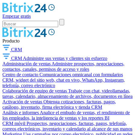
Empezar gratis
Producto
CRM
CRM
Administre sus ventas y clientes sin esfuerzo
Administración de ventas
Administre prospectos, negociaciones,
contactos, canales, permisos de acceso y roles
Centro de contacto
Comunicaciones omnicanal con formularios
CRM, widget del sitio web, chat en vivo, WhatsApp, Instagram,
telefonía, correo electrónico
Colaboración de equipo de ventas
Trabaje con chat, videollamadas,
tareas, calendario, almacenamiento de archivos, documentos en línea
Activación de ventas
Obtenga cotizaciones, facturas, pagos,
catálogo, inventario, firma electrónica y tienda CRM
Análisis e informes
Analice el embudo de ventas, el rendimiento de
los empleados, la inteligencia de ventas y los reportes BI
CRM móvil
Prospectos, negociaciones, facturas, pagos, telefonía,
correos electrónicos, inventario y calendario al alcance de sus manos
Marketing
Use campañas por correo electrónico, publicidad en redes