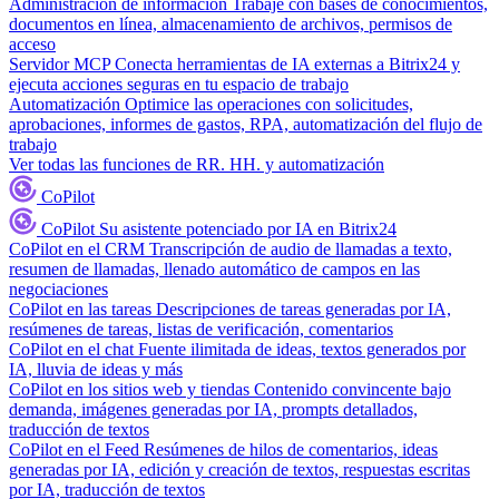
Administración de información
Trabaje con bases de conocimientos,
documentos en línea, almacenamiento de archivos, permisos de
acceso
Servidor MCP
Conecta herramientas de IA externas a Bitrix24 y
ejecuta acciones seguras en tu espacio de trabajo
Automatización
Optimice las operaciones con solicitudes,
aprobaciones, informes de gastos, RPA, automatización del flujo de
trabajo
Ver todas las funciones de RR. HH. y automatización
CoPilot
CoPilot
Su asistente potenciado por IA en Bitrix24
CoPilot en el CRM
Transcripción de audio de llamadas a texto,
resumen de llamadas, llenado automático de campos en las
negociaciones
CoPilot en las tareas
Descripciones de tareas generadas por IA,
resúmenes de tareas, listas de verificación, comentarios
CoPilot en el chat
Fuente ilimitada de ideas, textos generados por
IA, lluvia de ideas y más
CoPilot en los sitios web y tiendas
Contenido convincente bajo
demanda, imágenes generadas por IA, prompts detallados,
traducción de textos
CoPilot en el Feed
Resúmenes de hilos de comentarios, ideas
generadas por IA, edición y creación de textos, respuestas escritas
por IA, traducción de textos