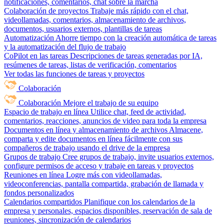
notificaciones, comentarios, chat sobre la marcha
Colaboración de proyectos
Trabaje más rápido con el chat,
videollamadas, comentarios, almacenamiento de archivos,
documentos, usuarios externos, plantillas de tareas
Automatización
Ahorre tiempo con la creación automática de tareas
y la automatización del flujo de trabajo
CoPilot en las tareas
Descripciones de tareas generadas por IA,
resúmenes de tareas, listas de verificación, comentarios
Ver todas las funciones de tareas y proyectos
Colaboración
Colaboración
Mejore el trabajo de su equipo
Espacio de trabajo en línea
Utilice chat, feed de actividad,
comentarios, reacciones, anuncios de video para toda la empresa
Documentos en línea y almacenamiento de archivos
Almacene,
comparta y edite documentos en línea fácilmente con sus
compañeros de trabajo usando el drive de la empresa
Grupos de trabajo
Cree grupos de trabajo, invite usuarios externos,
configure permisos de acceso y trabaje en tareas y proyectos
Reuniones en línea
Logre más con videollamadas,
videoconferencias, pantalla compartida, grabación de llamada y
fondos personalizados
Calendarios compartidos
Planifique con los calendarios de la
empresa y personales, espacios disponibles, reservación de sala de
reuniones, sincronización de calendarios