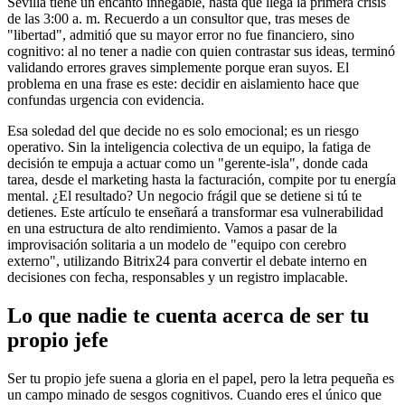
Sevilla tiene un encanto innegable, hasta que llega la primera crisis
de las 3:00 a. m. Recuerdo a un consultor que, tras meses de
"libertad", admitió que su mayor error no fue financiero, sino
cognitivo: al no tener a nadie con quien contrastar sus ideas, terminó
validando errores graves simplemente porque eran suyos. El
problema en una frase es este: decidir en aislamiento hace que
confundas urgencia con evidencia.
Esa soledad del que decide no es solo emocional; es un riesgo
operativo. Sin la inteligencia colectiva de un equipo, la fatiga de
decisión te empuja a actuar como un "gerente-isla", donde cada
tarea, desde el marketing hasta la facturación, compite por tu energía
mental. ¿El resultado? Un negocio frágil que se detiene si tú te
detienes. Este artículo te enseñará a transformar esa vulnerabilidad
en una estructura de alto rendimiento. Vamos a pasar de la
improvisación solitaria a un modelo de "equipo con cerebro
externo", utilizando Bitrix24 para convertir el debate interno en
decisiones con fecha, responsables y un registro implacable.
Lo que nadie te cuenta acerca de ser tu
propio jefe
Ser tu propio jefe suena a gloria en el papel, pero la letra pequeña es
un campo minado de sesgos cognitivos. Cuando eres el único que