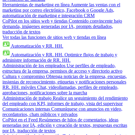
Herramientas de marketing en línea
Aumente las ventas con el
marketing por correo electrónico, Facebook o Google Ads,
automatización de marketing e integración CRM
CoPilot en los sitios web y tiendas
Contenido convincente bajo
demanda, imágenes generadas por IA, prompts detallados,
traducción de textos
Ver todas las funciones de sitios web y tiendas en línea
Automatización y RR. HH.
Automatización y RR. HH.
Optimice flujos de trabajo y
administre información de RR. HH.
Administración de los empleados
Use perfiles de empleado,
estructura de la empresa, permisos de acceso y directorio activo
Cultura y compromiso
Obtenga noticias de la empresa, encuestas,
insignias de reconocimiento, etiquetas y notificaciones personales
RR. HH. móviles
Chat, videollamadas, perfiles de empleado,
aprobaciones, notificaciones sobre la marcha
Administración de trabajo
Realice un seguimiento del rendimiento
del empleado con KPI, informes de trabajo, vista del supervisor
Comunicaciones internas
Comuníquese con anuncios en video,
recordatorios, chats públicos y privados
CoPilot en el Feed
Resúmenes de hilos de comentarios, ideas
generadas por IA, edición y creación de textos, respuestas escritas
por IA, traducción de textos