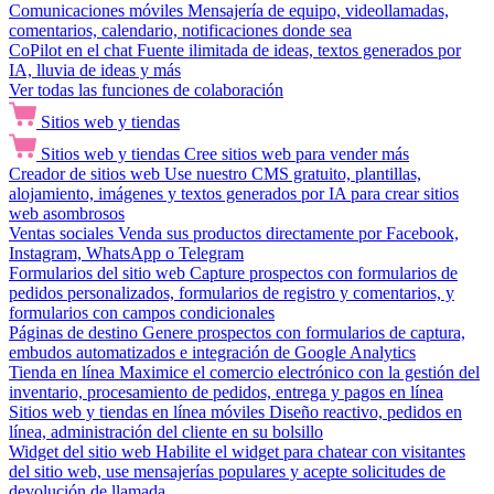
Comunicaciones móviles
Mensajería de equipo, videollamadas,
comentarios, calendario, notificaciones donde sea
CoPilot en el chat
Fuente ilimitada de ideas, textos generados por
IA, lluvia de ideas y más
Ver todas las funciones de colaboración
Sitios web y tiendas
Sitios web y tiendas
Cree sitios web para vender más
Creador de sitios web
Use nuestro CMS gratuito, plantillas,
alojamiento, imágenes y textos generados por IA para crear sitios
web asombrosos
Ventas sociales
Venda sus productos directamente por Facebook,
Instagram, WhatsApp o Telegram
Formularios del sitio web
Capture prospectos con formularios de
pedidos personalizados, formularios de registro y comentarios, y
formularios con campos condicionales
Páginas de destino
Genere prospectos con formularios de captura,
embudos automatizados e integración de Google Analytics
Tienda en línea
Maximice el comercio electrónico con la gestión del
inventario, procesamiento de pedidos, entrega y pagos en línea
Sitios web y tiendas en línea móviles
Diseño reactivo, pedidos en
línea, administración del cliente en su bolsillo
Widget del sitio web
Habilite el widget para chatear con visitantes
del sitio web, use mensajerías populares y acepte solicitudes de
devolución de llamada