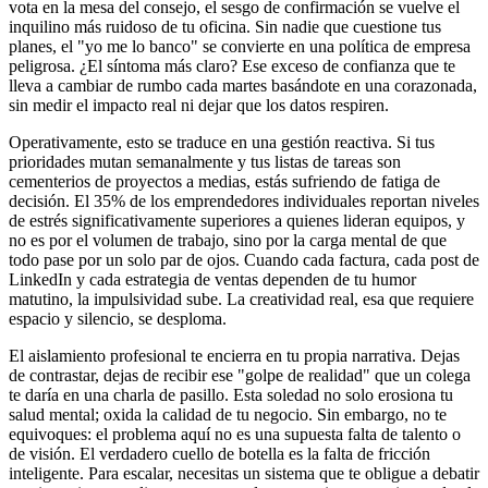
vota en la mesa del consejo, el sesgo de confirmación se vuelve el
inquilino más ruidoso de tu oficina. Sin nadie que cuestione tus
planes, el "yo me lo banco" se convierte en una política de empresa
peligrosa. ¿El síntoma más claro? Ese exceso de confianza que te
lleva a cambiar de rumbo cada martes basándote en una corazonada,
sin medir el impacto real ni dejar que los datos respiren.
Operativamente, esto se traduce en una gestión reactiva. Si tus
prioridades mutan semanalmente y tus listas de tareas son
cementerios de proyectos a medias, estás sufriendo de fatiga de
decisión. El 35% de los emprendedores individuales reportan niveles
de estrés significativamente superiores a quienes lideran equipos, y
no es por el volumen de trabajo, sino por la carga mental de que
todo pase por un solo par de ojos. Cuando cada factura, cada post de
LinkedIn y cada estrategia de ventas dependen de tu humor
matutino, la impulsividad sube. La creatividad real, esa que requiere
espacio y silencio, se desploma.
El aislamiento profesional te encierra en tu propia narrativa. Dejas
de contrastar, dejas de recibir ese "golpe de realidad" que un colega
te daría en una charla de pasillo. Esta soledad no solo erosiona tu
salud mental; oxida la calidad de tu negocio. Sin embargo, no te
equivoques: el problema aquí no es una supuesta falta de talento o
de visión. El verdadero cuello de botella es la falta de fricción
inteligente. Para escalar, necesitas un sistema que te obligue a debatir