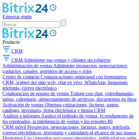
Empezar gratis
Producto
CRM
CRM
Administre sus ventas y clientes sin esfuerzo
Administración de ventas
Administre prospectos, negociaciones,
contactos, canales, permisos de acceso y roles
Centro de contacto
Comunicaciones omnicanal con formularios
CRM, widget del sitio web, chat en vivo, WhatsApp, Instagram,
telefonía, correo electrónico
Colaboración de equipo de ventas
Trabaje con chat, videollamadas,
tareas, calendario, almacenamiento de archivos, documentos en línea
Activación de ventas
Obtenga cotizaciones, facturas, pagos,
catálogo, inventario, firma electrónica y tienda CRM
Análisis e informes
Analice el embudo de ventas, el rendimiento de
los empleados, la inteligencia de ventas y los reportes BI
CRM móvil
Prospectos, negociaciones, facturas, pagos, telefonía,
correos electrónicos, inventario y calendario al alcance de sus manos
Marketing
Use campañas por correo electrónico, publicidad en redes