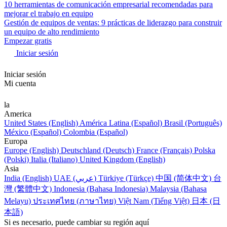
10 herramientas de comunicación empresarial recomendadas para
mejorar el trabajo en equipo
Gestión de equipos de ventas: 9 prácticas de liderazgo para construir
un equipo de alto rendimiento
Empezar gratis
Iniciar sesión
Iniciar sesión
Mi cuenta
la
America
United States (English)
América Latina (Español)
Brasil (Português)
México (Español)
Colombia (Español)
Europa
Europe (English)
Deutschland (Deutsch)
France (Français)
Polska
(Polski)
Italia (Italiano)
United Kingdom (English)
Asia
India (English)
UAE (عربي)
Türkiye (Türkçe)
中国 (简体中文)
台
灣 (繁體中文)
Indonesia (Bahasa Indonesia)
Malaysia (Bahasa
Melayu)
ประเทศไทย (ภาษาไทย)
Việt Nam (Tiếng Việt)
日本 (日
本語)
Si es necesario, puede cambiar su región aquí