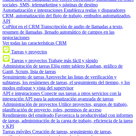
sociales, SMS, telemarketing y páginas de destino
Automatización e integraciones
Establezca reglas y disparadores
CRM, automatización del flujo de trabajo, embudos automatizados,
API
CoPilot en el CRM
Transcripción de audio de llamadas a texto,
resumen de llamadas, llenado automático de campos en las
negociaciones
Ver todas las características CRM
Tareas y proyectos
Tareas y proyectos
Trabaje más fácil y rápido
Administración de tareas
Elija entre tablero Kanban, gráfico de
Gantt, Scrum, lista de tareas
Seguimiento de tareas
Aproveche las listas de verificación y
subtareas, los resúmenes de tareas, el seguimiento del tiempo, y los
modos enfoque y vista del supervisor
API e integraciones
Conecte sus tareas a otros servicios con la
integración API para la automatización avanzada de tareas
Administración de proyectos
Utilice proyectos, grupos de trabajo,
planificación de proyecto, roles, permisos de acceso
Rendimiento del empleado
Favorezca la productividad con informes
de tareas, administración de la carga de trabajo, eficiencia de la tarea
y KPI
Tareas móviles
Creación de tareas, seguimiento de tareas,