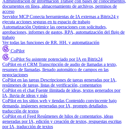
Administración de información
Trabaje con bases de conocimientos,
documentos en línea, almacenamiento de archivos, permisos de
acceso
Servidor MCP
Conecta herramientas de IA externas a Bitrix24 y
ejecuta acciones seguras en tu espacio de trabajo
Automatización
Optimice las operaciones con solicitudes,
aprobaciones, informes de gastos, RPA, automatización del flujo de
trabajo
Ver todas las funciones de RR. HH. y automatización
CoPilot
CoPilot
Su asistente potenciado por IA en Bitrix24
CoPilot en el CRM
Transcripción de audio de llamadas a texto,
resumen de llamadas, llenado automático de campos en las
negociaciones
CoPilot en las tareas
Descripciones de tareas generadas por IA,
resúmenes de tareas, listas de verificación, comentarios
CoPilot en el chat
Fuente ilimitada de ideas, textos generados por
IA, lluvia de ideas y más
CoPilot en los sitios web y tiendas
Contenido convincente bajo
demanda, imágenes generadas por IA, prompts detallados,
traducción de textos
CoPilot en el Feed
Resúmenes de hilos de comentarios, ideas
generadas por IA, edición y creación de textos, respuestas escritas
por IA, traducción de textos