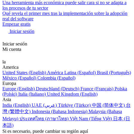
Una herramienta más económica puede salir cara si no se adapta a
los procesos de tu sector
Qué revela el primer mes tras la implementación sobre la adopción
real del software
Empezar gratis
Iniciar sesión
Iniciar sesión
Mi cuenta
la
America
United States (English)
América Latina (Español)
Brasil (Português)
México (Español)
Colombia (Español)
Europa
Europe (English)
Deutschland (Deutsch)
France (Français)
Polska
(Polski)
Italia (Italiano)
United Kingdom (English)
Asia
India (English)
UAE (عربي)
Türkiye (Türkçe)
中国 (简体中文)
台
灣 (繁體中文)
Indonesia (Bahasa Indonesia)
Malaysia (Bahasa
Melayu)
ประเทศไทย (ภาษาไทย)
Việt Nam (Tiếng Việt)
日本 (日
本語)
Si es necesario, puede cambiar su región aquí