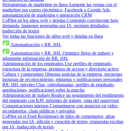
Herramientas de marketing en línea
Aumente las ventas con el
marketing por correo electrónico, Facebook o Google Ads,
automatización de marketing e integración CRM
CoPilot en los sitios web y tiendas
Contenido convincente bajo
demanda, imágenes generadas por IA, prompts detallados,
traducción de textos
Ver todas las funciones de sitios web y tiendas en línea
Automatización y RR. HH.
Automatización y RR. HH.
Optimice flujos de trabajo y
administre información de RR. HH.
Administración de los empleados
Use perfiles de empleado,
estructura de la empresa, permisos de acceso y directorio activo
Cultura y compromiso
Obtenga noticias de la empresa, encuestas,
insignias de reconocimiento, etiquetas y notificaciones personales
RR. HH. móviles
Chat, videollamadas, perfiles de empleado,
aprobaciones, notificaciones sobre la marcha
Administración de trabajo
Realice un seguimiento del rendimiento
del empleado con KPI, informes de trabajo, vista del supervisor
Comunicaciones internas
Comuníquese con anuncios en video,
recordatorios, chats públicos y privados
CoPilot en el Feed
Resúmenes de hilos de comentarios, ideas
generadas por IA, edición y creación de textos, respuestas escritas
por IA, traducción de textos