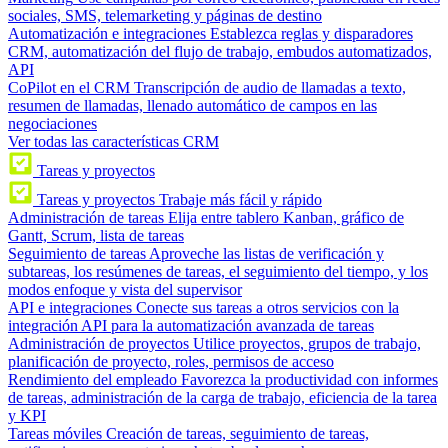
sociales, SMS, telemarketing y páginas de destino
Automatización e integraciones
Establezca reglas y disparadores
CRM, automatización del flujo de trabajo, embudos automatizados,
API
CoPilot en el CRM
Transcripción de audio de llamadas a texto,
resumen de llamadas, llenado automático de campos en las
negociaciones
Ver todas las características CRM
Tareas y proyectos
Tareas y proyectos
Trabaje más fácil y rápido
Administración de tareas
Elija entre tablero Kanban, gráfico de
Gantt, Scrum, lista de tareas
Seguimiento de tareas
Aproveche las listas de verificación y
subtareas, los resúmenes de tareas, el seguimiento del tiempo, y los
modos enfoque y vista del supervisor
API e integraciones
Conecte sus tareas a otros servicios con la
integración API para la automatización avanzada de tareas
Administración de proyectos
Utilice proyectos, grupos de trabajo,
planificación de proyecto, roles, permisos de acceso
Rendimiento del empleado
Favorezca la productividad con informes
de tareas, administración de la carga de trabajo, eficiencia de la tarea
y KPI
Tareas móviles
Creación de tareas, seguimiento de tareas,