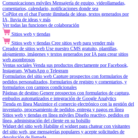
Comunicaciones móviles
Mensajería de equipo, videollamadas,
comentarios, calendario, notificaciones donde sea
CoPilot en el chat
Fuente ilimitada de ideas, textos generados por
IA, lluvia de ideas y más
Ver todas las funciones de colaboración
Sitios web y tiendas
Sitios web y tiendas
Cree sitios web para vender más
Creador de sitios web
Use nuestro CMS gratuito, plantillas,
alojamiento, imágenes y textos generados por IA para crear sitios
web asombrosos
Ventas sociales
Venda sus productos directamente por Facebook,
Instagram, WhatsApp o Telegram
Formularios del sitio web
Capture prospectos con formularios de
pedidos personalizados, formularios de registro y comentarios, y
formularios con campos condicionales
Páginas de destino
Genere prospectos con formularios de captura,
embudos automatizados e integración de Google Analytics
Tienda en línea
Maximice el comercio electrónico con la gestión del
inventario, procesamiento de pedidos, entrega y pagos en línea
Sitios web y tiendas en línea móviles
Diseño reactivo, pedidos en
línea, administración del cliente en su bolsillo
Widget del sitio web
Habilite el widget para chatear con visitantes
del sitio web, use mensajerías populares y acepte solicitudes de
devolución de llamada