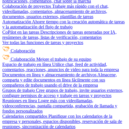
notificaciones, comentarios, chat sobre la marcha
Colaboración de proyectos
Trabaje más rápido con el chat,
videollamadas, comentarios, almacenamiento de archivos,
documentos, usuarios externos, plantillas de tareas
Automatización
Ahorre tiempo con la creación automática de tareas
y la automatización del flujo de trabajo
CoPilot en las tareas
Descripciones de tareas generadas por IA,
resúmenes de tareas, listas de verificación, comentarios
Ver todas las funciones de tareas y proyectos
Colaboración
Colaboración
Mejore el trabajo de su equipo
Espacio de trabajo en línea
Utilice chat, feed de actividad,
comentarios, reacciones, anuncios de video para toda la empresa
Documentos en línea y almacenamiento de archivos
Almacene,
comparta y edite documentos en línea fácilmente con sus
compañeros de trabajo usando el drive de la empresa
Grupos de trabajo
Cree grupos de trabajo, invite usuarios externos,
configure permisos de acceso y trabaje en tareas y proyectos
Reuniones en línea
Logre más con videollamadas,
videoconferencias, pantalla compartida, grabación de llamada y
fondos personalizados
Calendarios compartidos
Planifique con los calendarios de la
empresa y personales, espacios disponibles, reservación de sala de
reuniones, sincronización de calendarios