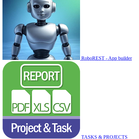
RoboREST - App builder
TASKS & PROJECTS