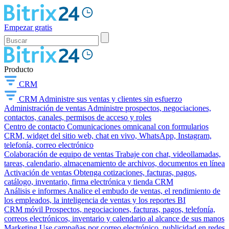
Empezar gratis
Producto
CRM
CRM
Administre sus ventas y clientes sin esfuerzo
Administración de ventas
Administre prospectos, negociaciones,
contactos, canales, permisos de acceso y roles
Centro de contacto
Comunicaciones omnicanal con formularios
CRM, widget del sitio web, chat en vivo, WhatsApp, Instagram,
telefonía, correo electrónico
Colaboración de equipo de ventas
Trabaje con chat, videollamadas,
tareas, calendario, almacenamiento de archivos, documentos en línea
Activación de ventas
Obtenga cotizaciones, facturas, pagos,
catálogo, inventario, firma electrónica y tienda CRM
Análisis e informes
Analice el embudo de ventas, el rendimiento de
los empleados, la inteligencia de ventas y los reportes BI
CRM móvil
Prospectos, negociaciones, facturas, pagos, telefonía,
correos electrónicos, inventario y calendario al alcance de sus manos
Marketing
Use campañas por correo electrónico, publicidad en redes