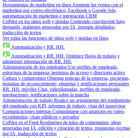
Herramientas de marketing en línea
Aumente las ventas con el
marketing por correo electrónico, Facebook o Google Ads,
automatización de marketing e integración CRM
CoPilot en los sitios web y tiendas
Contenido convincente bajo
demanda, imágenes generadas por IA, prompts detallados,
traducción de textos
Ver todas las funciones de sitios web y tiendas en línea
Automatización y RR. HH.
Automatización y RR. HH.
Optimice flujos de trabajo y
administre información de RR. HH.
Administración de los empleados
Use perfiles de empleado,
estructura de la empresa, permisos de acceso y directorio activo
Cultura y compromiso
Obtenga noticias de la empresa, encuestas,
insignias de reconocimiento, etiquetas y notificaciones personales
RR. HH. móviles
Chat, videollamadas, perfiles de empleado,
aprobaciones, notificaciones sobre la marcha
Administración de trabajo
Realice un seguimiento del rendimiento
del empleado con KPI, informes de trabajo, vista del supervisor
Comunicaciones internas
Comuníquese con anuncios en video,
recordatorios, chats públicos y privados
CoPilot en el Feed
Resúmenes de hilos de comentarios, ideas
generadas por IA, edición y creación de textos, respuestas escritas
por IA, traducción de textos