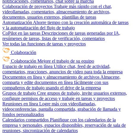
notificaciones, comentarios, chat sobre la marcha
Colaboración de proyectos
Trabaje más rápido con el chat,
videollamadas, comentarios, almacenamiento de archivos,
documentos, usuarios externos, plantillas de tareas
Automatización
Ahorre tiempo con la creación automática de tareas
y la automatización del flujo de trabajo
CoPilot en las tareas
Descripciones de tareas generadas por IA,
resúmenes de tareas, listas de verificación, comentarios
Ver todas las funciones de tareas y proyectos
Colaboración
Colaboración
Mejore el trabajo de su equipo
Espacio de trabajo en línea
Utilice chat, feed de actividad,
comentarios, reacciones, anuncios de video para toda la empresa
Documentos en línea y almacenamiento de archivos
Almacene,
comparta y edite documentos en línea fácilmente con sus
compañeros de trabajo usando el drive de la empresa
Grupos de trabajo
Cree grupos de trabajo, invite usuarios externos,
configure permisos de acceso y trabaje en tareas y proyectos
Reuniones en línea
Logre más con videollamadas,
videoconferencias, pantalla compartida, grabación de llamada y
fondos personalizados
Calendarios compartidos
Planifique con los calendarios de la
empresa y personales, espacios disponibles, reservación de sala de
reuniones, sincronización de calendarios