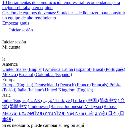
10 herramientas de comunicación empresarial recomendadas para
mejorar el trabajo en equipo
Gestión de equipos de ventas: 9 prácticas de liderazgo para construir
un equipo de alto rendimiento
Empezar gratis
Iniciar sesión
Iniciar sesión
Mi cuenta
la
America
United States (English)
América Latina (Español)
Brasil (Português)
México (Español)
Colombia (Español)
Europa
Europe (English)
Deutschland (Deutsch)
France (Français)
Polska
(Polski)
Italia (Italiano)
United Kingdom (English)
Asia
India (English)
UAE (عربي)
Türkiye (Türkçe)
中国 (简体中文)
台
灣 (繁體中文)
Indonesia (Bahasa Indonesia)
Malaysia (Bahasa
Melayu)
ประเทศไทย (ภาษาไทย)
Việt Nam (Tiếng Việt)
日本 (日
本語)
Si es necesario, puede cambiar su región aquí