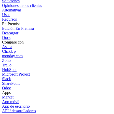
Soluciones
Opiniones de los clientes
Alternativas
Usos
Recursos
En Premisa
Edición En Premisa
Descargar
Docs
Compare con
Asana
ClickUp
monday.com
Zoho
Trello
HubSpot
Microsoft Project
Slack
SharePoint
Odoo
Apps
Market
App móvil
App de escritorio
API / desarrolladores