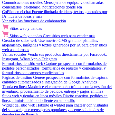
Comunicaciones móviles
Mensajería de equipo, videollamadas,
comentarios, calendario, notificaciones donde sea
CoPilot en el chat
Fuente ilimitada de ideas, textos generados por
IA, lluvia de ideas y más
Ver todas las funciones de colaboración
Sitios web y tiendas
Sitios web y tiendas
Cree sitios web para vender más
Creador de sitios web
Use nuestro CMS gratuito, plantillas,
alojamiento, imágenes y textos generados por IA para crear sitios
web asombrosos
Ventas sociales
Venda sus productos directamente por Facebook,
Instagram, WhatsApp o Telegram
Formularios del sitio web
Capture prospectos con formularios de
pedidos personalizados, formularios de registro y comentarios, y
formularios con campos condicionales
Páginas de destino
Genere prospectos con formularios de captura,
embudos automatizados e integración de Google Analytics
Tienda en línea
Maximice el comercio electrónico con la gestión del
inventario, procesamiento de pedidos, entrega y pagos en línea
Sitios web y tiendas en línea móviles
Diseño reactivo, pedidos en
línea, administración del cliente en su bolsillo
Widget del sitio web
Habilite el widget para chatear con visitantes
del sitio web, use mensajerías populares y acepte solicitudes de
devolución de llamada