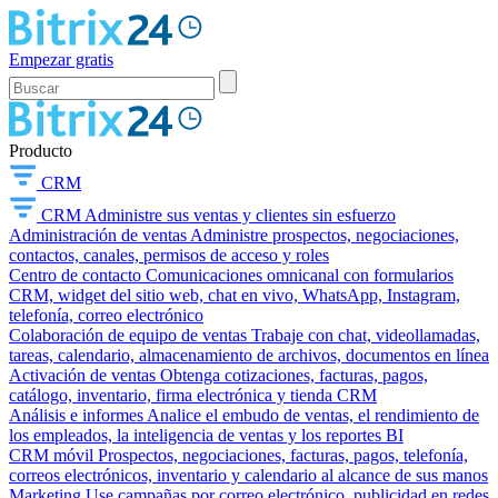
Empezar gratis
Producto
CRM
CRM
Administre sus ventas y clientes sin esfuerzo
Administración de ventas
Administre prospectos, negociaciones,
contactos, canales, permisos de acceso y roles
Centro de contacto
Comunicaciones omnicanal con formularios
CRM, widget del sitio web, chat en vivo, WhatsApp, Instagram,
telefonía, correo electrónico
Colaboración de equipo de ventas
Trabaje con chat, videollamadas,
tareas, calendario, almacenamiento de archivos, documentos en línea
Activación de ventas
Obtenga cotizaciones, facturas, pagos,
catálogo, inventario, firma electrónica y tienda CRM
Análisis e informes
Analice el embudo de ventas, el rendimiento de
los empleados, la inteligencia de ventas y los reportes BI
CRM móvil
Prospectos, negociaciones, facturas, pagos, telefonía,
correos electrónicos, inventario y calendario al alcance de sus manos
Marketing
Use campañas por correo electrónico, publicidad en redes