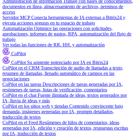
Administración de información
Trabaje con bases de conocimientos,
documentos en línea, almacenamiento de archivos, permisos de
acceso
Servidor MCP
Conecta herramientas de IA externas a Bitrix24 y
ejecuta acciones seguras en tu espacio de trabajo
Automatización
Optimice las operaciones con solicitudes,
aprobaciones, informes de gastos, RPA, automatización del flujo de
trabajo
Ver todas las funciones de RR. HH. y automatización
CoPilot
CoPilot
Su asistente potenciado por IA en Bitrix24
CoPilot en el CRM
Transcripción de audio de llamadas a texto,
resumen de llamadas, llenado automático de campos en las
negociaciones
CoPilot en las tareas
Descripciones de tareas generadas por IA,
resúmenes de tareas, listas de verificación, comentarios
CoPilot en el chat
Fuente ilimitada de ideas, textos generados por
IA, lluvia de ideas y más
CoPilot en los sitios web y tiendas
Contenido convincente bajo
demanda, imágenes generadas por IA, prompts detallados,
traducción de textos
CoPilot en el Feed
Resúmenes de hilos de comentarios, ideas
generadas por IA, edición y creación de textos, respuestas escritas
por IA, traducción de textos