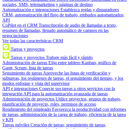
sociales, SMS, telemarketing y páginas de destino
Automatización e integraciones
Establezca reglas y disparadores
CRM, automatización del flujo de trabajo, embudos automatizados,
API
CoPilot en el CRM
Transcripción de audio de llamadas a texto,
resumen de llamadas, llenado automático de campos en las
negociaciones
Ver todas las características CRM
Tareas y proyectos
Tareas y proyectos
Trabaje más fácil y rápido
Administración de tareas
Elija entre tablero Kanban, gráfico de
Gantt, Scrum, lista de tareas
Seguimiento de tareas
Aproveche las listas de verificación y
subtareas, los resúmenes de tareas, el seguimiento del tiempo, y los
modos enfoque y vista del supervisor
API e integraciones
Conecte sus tareas a otros servicios con la
integración API para la automatización avanzada de tareas
Administración de proyectos
Utilice proyectos, grupos de trabajo,
planificación de proyecto, roles, permisos de acceso
Rendimiento del empleado
Favorezca la productividad con informes
de tareas, administración de la carga de trabajo, eficiencia de la tarea
y KPI
Tareas móviles
Creación de tareas, seguimiento de tareas,