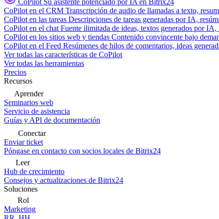
CoPilot
Su asistente potenciado por IA en Bitrix24
CoPilot en el CRM
Transcripción de audio de llamadas a texto, resu
CoPilot en las tareas
Descripciones de tareas generadas por IA, resúmen
CoPilot en el chat
Fuente ilimitada de ideas, textos generados por IA, 
CoPilot en los sitios web y tiendas
Contenido convincente bajo demand
CoPilot en el Feed
Resúmenes de hilos de comentarios, ideas generadas
Ver todas las características de CoPilot
Ver todas las herramientas
Precios
Recursos
Aprender
Seminarios web
Servicio de asistencia
Guías y API de documentación
Conectar
Enviar ticket
Póngase en contacto con socios locales de Bitrix24
Leer
Hub de crecimiento
Consejos y actualizaciones de Bitrix24
Soluciones
Rol
Marketing
RR. HH.