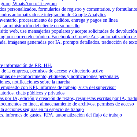
stagram, WhatsApp o Telegram
dos personalizados, formularios de registro y comentarios, y formulari
budos automatizados e integración de Google Analytics
nventario, procesamiento de pedidos, entrega y pagos en línea
, administración del cliente en su bolsillo
l sitio web, use mensajerías populares y acepte solicitudes de devolució
ing por correo electrónico, Facebook o Google Ads, automatización d
a, imágenes generadas por IA, prompts detallados, traducción de text
stre información de RR. HH.
 de la empresa, permisos de acceso y directorio activo
gnias de reconocimiento, etiquetas y notificaciones personales
iones, notificaciones sobre la marcha
 empleado con KPI, informes de trabajo, vista del supervisor
torios, chats públicos y privados
 por IA, edición y creación de textos, respuestas escritas por IA, trad
documentos en línea, almacenamiento de archivos, permisos de acceso
ta acciones seguras en tu espacio de trabajo
s, informes de gastos, RPA, automatización del flujo de trabajo