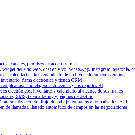
ctos, canales, permisos de acceso y roles
dget del sitio web, chat en vivo, WhatsApp, Instagram, telefonía, co
areas, calendario, almacenamiento de archivos, documentos en línea
 inventario, firma electrónica y tienda CRM
 empleados, la inteligencia de ventas y los reportes BI
reos electrónicos, inventario y calendario al alcance de sus manos
sociales, SMS, telemarketing y páginas de destino
, automatización del flujo de trabajo, embudos automatizados, API
men de llamadas, llenado automático de campos en las negociaciones