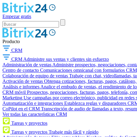
Empezar gratis
Producto
CRM
CRM
Administre sus ventas y clientes sin esfuerzo
Administración de ventas
Administre prospectos, negociaciones, conta
Centro de contacto
Comunicaciones omnicanal con formularios CRM, wi
Colaboración de equipo de ventas
Trabaje con chat, videollamadas, t
Activación de ventas
Obtenga cotizaciones, facturas, pagos, catálogo,
Análisis e informes
Analice el embudo de ventas, el rendimiento de los
CRM móvil
Prospectos, negociaciones, facturas, pagos, telefonía, cor
Marketing
Use campañas por correo electrónico, publicidad en redes 
Automatización e integraciones
Establezca reglas y disparadores CRM
CoPilot en el CRM
Transcripción de audio de llamadas a texto, resu
Ver todas las características CRM
Tareas y proyectos
Tareas y proyectos
Trabaje más fácil y rápido