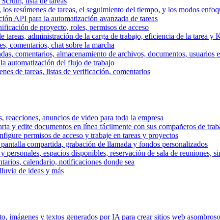
 Scrum, lista de tareas
, los resúmenes de tareas, el seguimiento del tiempo, y los modos enfoq
ración API para la automatización avanzada de tareas
nificación de proyecto, roles, permisos de acceso
tareas, administración de la carga de trabajo, eficiencia de la tarea y 
nes, comentarios, chat sobre la marcha
adas, comentarios, almacenamiento de archivos, documentos, usuarios ext
la automatización del flujo de trabajo
es de tareas, listas de verificación, comentarios
os, reacciones, anuncios de video para toda la empresa
ta y edite documentos en línea fácilmente con sus compañeros de traba
onfigure permisos de acceso y trabaje en tareas y proyectos
pantalla compartida, grabación de llamada y fondos personalizados
 y personales, espacios disponibles, reservación de sala de reuniones, s
arios, calendario, notificaciones donde sea
lluvia de ideas y más
nto, imágenes y textos generados por IA para crear sitios web asombros