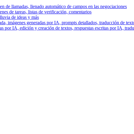
men de llamadas, llenado automático de campos en las negociaciones
es de tareas, listas de verificación, comentarios
lluvia de ideas y más
a, imágenes generadas por IA, prompts detallados, traducción de text
 por IA, edición y creación de textos, respuestas escritas por IA, trad