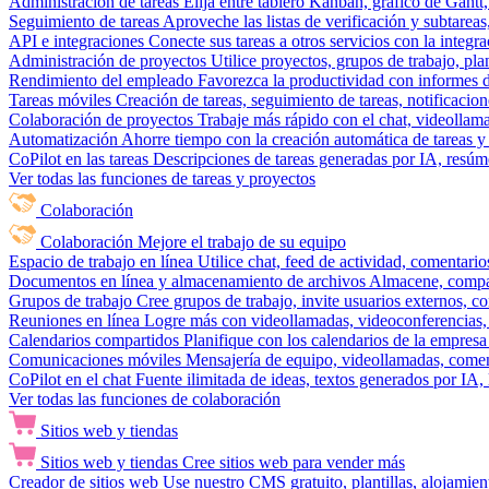
Administración de tareas
Elija entre tablero Kanban, gráfico de Gantt,
Seguimiento de tareas
Aproveche las listas de verificación y subtareas
API e integraciones
Conecte sus tareas a otros servicios con la integ
Administración de proyectos
Utilice proyectos, grupos de trabajo, pla
Rendimiento del empleado
Favorezca la productividad con informes de 
Tareas móviles
Creación de tareas, seguimiento de tareas, notificacio
Colaboración de proyectos
Trabaje más rápido con el chat, videollam
Automatización
Ahorre tiempo con la creación automática de tareas y 
CoPilot en las tareas
Descripciones de tareas generadas por IA, resúmen
Ver todas las funciones de tareas y proyectos
Colaboración
Colaboración
Mejore el trabajo de su equipo
Espacio de trabajo en línea
Utilice chat, feed de actividad, comentari
Documentos en línea y almacenamiento de archivos
Almacene, compar
Grupos de trabajo
Cree grupos de trabajo, invite usuarios externos, c
Reuniones en línea
Logre más con videollamadas, videoconferencias, 
Calendarios compartidos
Planifique con los calendarios de la empresa
Comunicaciones móviles
Mensajería de equipo, videollamadas, coment
CoPilot en el chat
Fuente ilimitada de ideas, textos generados por IA, 
Ver todas las funciones de colaboración
Sitios web y tiendas
Sitios web y tiendas
Cree sitios web para vender más
Creador de sitios web
Use nuestro CMS gratuito, plantillas, alojamie