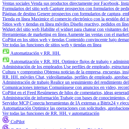
Ventas sociales
Venda sus productos directamente por Facebook, In
Formularios del sitio web
Capture prospectos con formularios de pedi
Páginas de destino
Genere prospectos con formularios de captura, em
Tienda en línea
Maximice el comercio electrónico con la gestión del i
Sitios web y tiendas en línea móviles
Diseño reactivo, pedidos en línea
Widget del sitio web
Habilite el widget para chatear con visitantes de
Herramientas de marketing en línea
Aumente las ventas con el market
CoPilot en los sitios web y tiendas
Contenido convincente bajo demand
Ver todas las funciones de sitios web y tiendas en línea
Automatización y RR. HH.
Automatización y RR. HH.
Optimice flujos de trabajo y admini
Administración de los empleados
Use perfiles de empleado, estructura
Cultura y compromiso
Obtenga noticias de la empresa, encuestas, insi
RR. HH. móviles
Chat, videollamadas, perfiles de empleado, aprobac
Administración de trabajo
Realice un seguimiento del rendimiento del
Comunicaciones internas
Comuníquese con anuncios en video, recorda
CoPilot en el Feed
Resúmenes de hilos de comentarios, ideas generadas
Administración de información
Trabaje con bases de conocimientos, 
Servidor MCP
Conecta herramientas de IA externas a Bitrix24 y ejecu
Automatización
Optimice las operaciones con solicitudes, aprobacione
Ver todas las funciones de RR. HH. y automatización
CoPilot