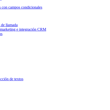
os con campos condicionales
n de llamada
e marketing e integración CRM
os
ucción de textos