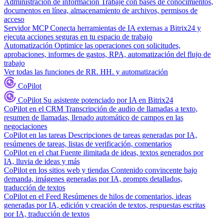
Administración de información
Trabaje con bases de conocimientos,
documentos en línea, almacenamiento de archivos, permisos de
acceso
Servidor MCP
Conecta herramientas de IA externas a Bitrix24 y
ejecuta acciones seguras en tu espacio de trabajo
Automatización
Optimice las operaciones con solicitudes,
aprobaciones, informes de gastos, RPA, automatización del flujo de
trabajo
Ver todas las funciones de RR. HH. y automatización
CoPilot
CoPilot
Su asistente potenciado por IA en Bitrix24
CoPilot en el CRM
Transcripción de audio de llamadas a texto,
resumen de llamadas, llenado automático de campos en las
negociaciones
CoPilot en las tareas
Descripciones de tareas generadas por IA,
resúmenes de tareas, listas de verificación, comentarios
CoPilot en el chat
Fuente ilimitada de ideas, textos generados por
IA, lluvia de ideas y más
CoPilot en los sitios web y tiendas
Contenido convincente bajo
demanda, imágenes generadas por IA, prompts detallados,
traducción de textos
CoPilot en el Feed
Resúmenes de hilos de comentarios, ideas
generadas por IA, edición y creación de textos, respuestas escritas
por IA, traducción de textos