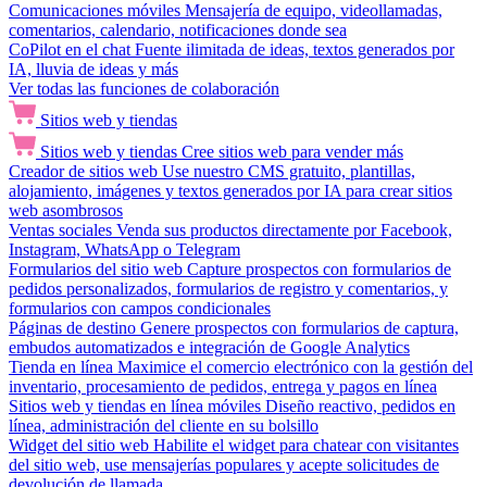
Comunicaciones móviles
Mensajería de equipo, videollamadas,
comentarios, calendario, notificaciones donde sea
CoPilot en el chat
Fuente ilimitada de ideas, textos generados por
IA, lluvia de ideas y más
Ver todas las funciones de colaboración
Sitios web y tiendas
Sitios web y tiendas
Cree sitios web para vender más
Creador de sitios web
Use nuestro CMS gratuito, plantillas,
alojamiento, imágenes y textos generados por IA para crear sitios
web asombrosos
Ventas sociales
Venda sus productos directamente por Facebook,
Instagram, WhatsApp o Telegram
Formularios del sitio web
Capture prospectos con formularios de
pedidos personalizados, formularios de registro y comentarios, y
formularios con campos condicionales
Páginas de destino
Genere prospectos con formularios de captura,
embudos automatizados e integración de Google Analytics
Tienda en línea
Maximice el comercio electrónico con la gestión del
inventario, procesamiento de pedidos, entrega y pagos en línea
Sitios web y tiendas en línea móviles
Diseño reactivo, pedidos en
línea, administración del cliente en su bolsillo
Widget del sitio web
Habilite el widget para chatear con visitantes
del sitio web, use mensajerías populares y acepte solicitudes de
devolución de llamada