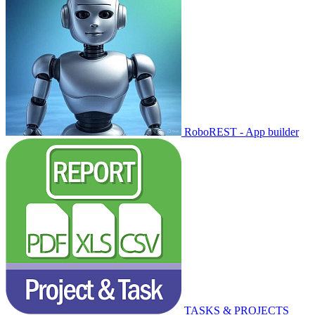
RoboREST - App builder
TASKS & PROJECTS