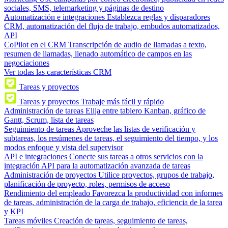
sociales, SMS, telemarketing y páginas de destino
Automatización e integraciones
Establezca reglas y disparadores
CRM, automatización del flujo de trabajo, embudos automatizados,
API
CoPilot en el CRM
Transcripción de audio de llamadas a texto,
resumen de llamadas, llenado automático de campos en las
negociaciones
Ver todas las características CRM
Tareas y proyectos
Tareas y proyectos
Trabaje más fácil y rápido
Administración de tareas
Elija entre tablero Kanban, gráfico de
Gantt, Scrum, lista de tareas
Seguimiento de tareas
Aproveche las listas de verificación y
subtareas, los resúmenes de tareas, el seguimiento del tiempo, y los
modos enfoque y vista del supervisor
API e integraciones
Conecte sus tareas a otros servicios con la
integración API para la automatización avanzada de tareas
Administración de proyectos
Utilice proyectos, grupos de trabajo,
planificación de proyecto, roles, permisos de acceso
Rendimiento del empleado
Favorezca la productividad con informes
de tareas, administración de la carga de trabajo, eficiencia de la tarea
y KPI
Tareas móviles
Creación de tareas, seguimiento de tareas,