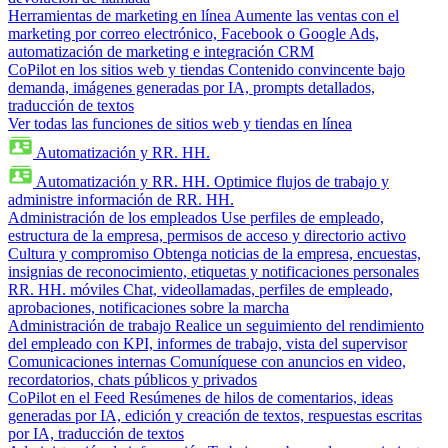
Herramientas de marketing en línea
Aumente las ventas con el
marketing por correo electrónico, Facebook o Google Ads,
automatización de marketing e integración CRM
CoPilot en los sitios web y tiendas
Contenido convincente bajo
demanda, imágenes generadas por IA, prompts detallados,
traducción de textos
Ver todas las funciones de sitios web y tiendas en línea
Automatización y RR. HH.
Automatización y RR. HH.
Optimice flujos de trabajo y
administre información de RR. HH.
Administración de los empleados
Use perfiles de empleado,
estructura de la empresa, permisos de acceso y directorio activo
Cultura y compromiso
Obtenga noticias de la empresa, encuestas,
insignias de reconocimiento, etiquetas y notificaciones personales
RR. HH. móviles
Chat, videollamadas, perfiles de empleado,
aprobaciones, notificaciones sobre la marcha
Administración de trabajo
Realice un seguimiento del rendimiento
del empleado con KPI, informes de trabajo, vista del supervisor
Comunicaciones internas
Comuníquese con anuncios en video,
recordatorios, chats públicos y privados
CoPilot en el Feed
Resúmenes de hilos de comentarios, ideas
generadas por IA, edición y creación de textos, respuestas escritas
por IA, traducción de textos