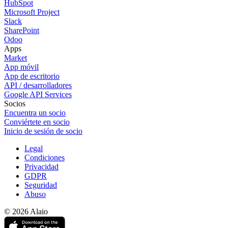
HubSpot
Microsoft Project
Slack
SharePoint
Odoo
Apps
Market
App móvil
App de escritorio
API / desarrolladores
Google API Services
Socios
Encuentra un socio
Conviértete en socio
Inicio de sesión de socio
Legal
Condiciones
Privacidad
GDPR
Seguridad
Abuso
© 2026 Alaio