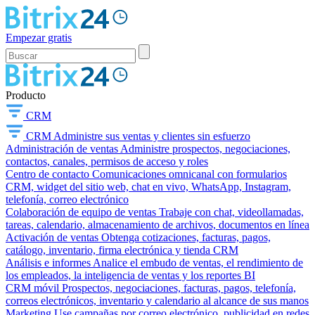
Empezar gratis
Producto
CRM
CRM
Administre sus ventas y clientes sin esfuerzo
Administración de ventas
Administre prospectos, negociaciones,
contactos, canales, permisos de acceso y roles
Centro de contacto
Comunicaciones omnicanal con formularios
CRM, widget del sitio web, chat en vivo, WhatsApp, Instagram,
telefonía, correo electrónico
Colaboración de equipo de ventas
Trabaje con chat, videollamadas,
tareas, calendario, almacenamiento de archivos, documentos en línea
Activación de ventas
Obtenga cotizaciones, facturas, pagos,
catálogo, inventario, firma electrónica y tienda CRM
Análisis e informes
Analice el embudo de ventas, el rendimiento de
los empleados, la inteligencia de ventas y los reportes BI
CRM móvil
Prospectos, negociaciones, facturas, pagos, telefonía,
correos electrónicos, inventario y calendario al alcance de sus manos
Marketing
Use campañas por correo electrónico, publicidad en redes