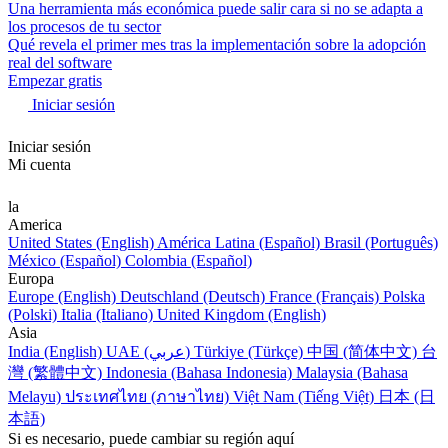
Una herramienta más económica puede salir cara si no se adapta a
los procesos de tu sector
Qué revela el primer mes tras la implementación sobre la adopción
real del software
Empezar gratis
Iniciar sesión
Iniciar sesión
Mi cuenta
la
America
United States (English)
América Latina (Español)
Brasil (Português)
México (Español)
Colombia (Español)
Europa
Europe (English)
Deutschland (Deutsch)
France (Français)
Polska
(Polski)
Italia (Italiano)
United Kingdom (English)
Asia
India (English)
UAE (عربي)
Türkiye (Türkçe)
中国 (简体中文)
台
灣 (繁體中文)
Indonesia (Bahasa Indonesia)
Malaysia (Bahasa
Melayu)
ประเทศไทย (ภาษาไทย)
Việt Nam (Tiếng Việt)
日本 (日
本語)
Si es necesario, puede cambiar su región aquí