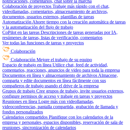
notificaciones, comentarios, chat sobre la marcha
Colaboración de proyectos
Trabaje más rápido con el chat,
videollamadas, comentarios, almacenamiento de archivos,
documentos, usuarios externos, plantillas de tareas
Automatización
Ahorre tiempo con la creación automática de tareas
y la automatización del flujo de trabajo
CoPilot en las tareas
Descripciones de tareas generadas por IA,
resúmenes de tareas, listas de verificación, comentarios
Ver todas las funciones de tareas y proyectos
Colaboración
Colaboración
Mejore el trabajo de su equipo
Espacio de trabajo en línea
Utilice chat, feed de actividad,
comentarios, reacciones, anuncios de video para toda la empresa
Documentos en línea y almacenamiento de archivos
Almacene,
comparta y edite documentos en línea fácilmente con sus
compañeros de trabajo usando el drive de la empresa
Grupos de trabajo
Cree grupos de trabajo, invite usuarios externos,
configure permisos de acceso y trabaje en tareas y proyectos
Reuniones en línea
Logre más con videollamadas,
videoconferencias, pantalla compartida, grabación de llamada y
fondos personalizados
Calendarios compartidos
Planifique con los calendarios de la
empresa y personales, espacios disponibles, reservación de sala de
reuniones, sincronización de calendarios