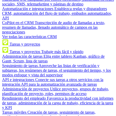
sociales, SMS, telemarketing y páginas de destino
Automatización e integraciones
Establezca reglas y disparadores
CRM, automatización del flujo de trabajo, embudos automatizados,
API
CoPilot en el CRM
Transcripción de audio de llamadas a texto,
resumen de llamadas, llenado automático de campos en las
negociaciones
Ver todas las características CRM
Tareas y proyectos
Tareas y proyectos
Trabaje más fácil y rápido
Administración de tareas
Elija entre tablero Kanban, gráfico de
Gantt, Scrum, lista de tareas
Seguimiento de tareas
Aproveche las listas de verificación y
subtareas, los resúmenes de tareas, el seguimiento del tiempo, y los
modos enfoque y vista del supervisor
API e integraciones
Conecte sus tareas a otros servicios con la
integración API para la automatización avanzada de tareas
Administración de proyectos
Utilice proyectos, grupos de trabajo,
planificación de proyecto, roles, permisos de acceso
Rendimiento del empleado
Favorezca la productividad con informes
de tareas, administración de la carga de trabajo, eficiencia de la tarea
y KPI
Tareas móviles
Creación de tareas, seguimiento de tareas,