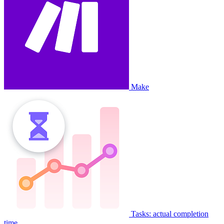
Make
Tasks: actual completion
time