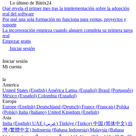
Lo último de Bitrix24
Qué revela el primer mes tras la implementación sobre la adopción
real del software
Por qué una sola formación no funciona para ventas, proyectos y
soporte
La incorporación empieza cuando alguien completa su primera tarea
real
Empezar gratis
Iniciar sesión
Iniciar sesión
Mi cuenta
la
America
United States (English)
América Latina (Español)
Brasil (Português)
México (Español)
Colombia (Español)
Europa
Europe (English)
Deutschland (Deutsch)
France (Français)
Polska
(Polski)
Italia (Italiano)
United Kingdom (English)
Asia
India (English)
UAE (عربي)
Türkiye (Türkçe)
中国 (简体中文)
台
灣 (繁體中文)
Indonesia (Bahasa Indonesia)
Malaysia (Bahasa