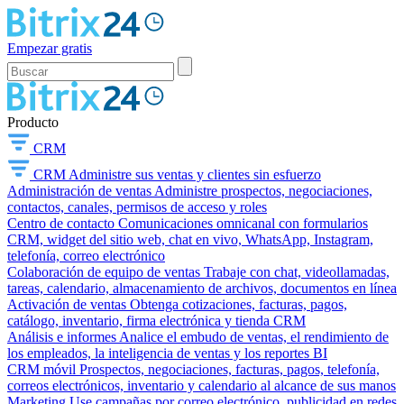
Empezar gratis
Producto
CRM
CRM
Administre sus ventas y clientes sin esfuerzo
Administración de ventas
Administre prospectos, negociaciones,
contactos, canales, permisos de acceso y roles
Centro de contacto
Comunicaciones omnicanal con formularios
CRM, widget del sitio web, chat en vivo, WhatsApp, Instagram,
telefonía, correo electrónico
Colaboración de equipo de ventas
Trabaje con chat, videollamadas,
tareas, calendario, almacenamiento de archivos, documentos en línea
Activación de ventas
Obtenga cotizaciones, facturas, pagos,
catálogo, inventario, firma electrónica y tienda CRM
Análisis e informes
Analice el embudo de ventas, el rendimiento de
los empleados, la inteligencia de ventas y los reportes BI
CRM móvil
Prospectos, negociaciones, facturas, pagos, telefonía,
correos electrónicos, inventario y calendario al alcance de sus manos
Marketing
Use campañas por correo electrónico, publicidad en redes