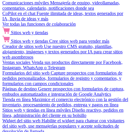
Comunicaciones móviles
Mensajería de equipo, videollamadas,
comentarios, calendario, notificaciones donde sea
CoPilot en el chat
Fuente ilimitada de ideas, textos generados por
IA, lluvia de ideas y más
Ver todas las funciones de colaboración
Sitios web y tiendas
Sitios web y tiendas
Cree sitios web para vender más
Creador de sitios web
Use nuestro CMS gratuito, plantillas,
alojamiento, imágenes y textos generados por IA para crear sitios
web asombrosos
Ventas sociales
Venda sus productos directamente por Facebook,
Instagram, WhatsApp o Telegram
Formularios del sitio web
Capture prospectos con formularios de
pedidos personalizados, formularios de registro y comentarios, y
formularios con campos condicionales
Páginas de destino
Genere prospectos con formularios de captura,
embudos automatizados e integración de Google Analytics
Tienda en línea
Maximice el comercio electrónico con la gestión del
inventario, procesamiento de pedidos, entrega y pagos en línea
Sitios web y tiendas en línea móviles
Diseño reactivo, pedidos en
línea, administración del cliente en su bolsillo
Widget del sitio web
Habilite el widget para chatear con visitantes
del sitio web, use mensajerías populares y acepte solicitudes de
devolución de llamada