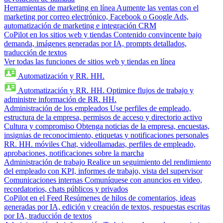
Herramientas de marketing en línea
Aumente las ventas con el
marketing por correo electrónico, Facebook o Google Ads,
automatización de marketing e integración CRM
CoPilot en los sitios web y tiendas
Contenido convincente bajo
demanda, imágenes generadas por IA, prompts detallados,
traducción de textos
Ver todas las funciones de sitios web y tiendas en línea
Automatización y RR. HH.
Automatización y RR. HH.
Optimice flujos de trabajo y
administre información de RR. HH.
Administración de los empleados
Use perfiles de empleado,
estructura de la empresa, permisos de acceso y directorio activo
Cultura y compromiso
Obtenga noticias de la empresa, encuestas,
insignias de reconocimiento, etiquetas y notificaciones personales
RR. HH. móviles
Chat, videollamadas, perfiles de empleado,
aprobaciones, notificaciones sobre la marcha
Administración de trabajo
Realice un seguimiento del rendimiento
del empleado con KPI, informes de trabajo, vista del supervisor
Comunicaciones internas
Comuníquese con anuncios en video,
recordatorios, chats públicos y privados
CoPilot en el Feed
Resúmenes de hilos de comentarios, ideas
generadas por IA, edición y creación de textos, respuestas escritas
por IA, traducción de textos