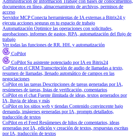
Administración de información
Trabaje con bases de conocimientos,
documentos en línea, almacenamiento de archivos, permisos de
acceso
Servidor MCP
Conecta herramientas de IA externas a Bitrix24 y
ejecuta acciones seguras en tu espacio de trabajo
Automatización
Optimice las operaciones con solicitudes,
aprobaciones, informes de gastos, RPA, automatización del flujo de
trabajo
Ver todas las funciones de RR. HH. y automatización
CoPilot
CoPilot
Su asistente potenciado por IA en Bitrix24
CoPilot en el CRM
Transcripción de audio de llamadas a texto,
resumen de llamadas, llenado automático de campos en las
negociaciones
CoPilot en las tareas
Descripciones de tareas generadas por IA,
resúmenes de tareas, listas de verificación, comentarios
CoPilot en el chat
Fuente ilimitada de ideas, textos generados por
IA, lluvia de ideas y más
CoPilot en los sitios web y tiendas
Contenido convincente bajo
demanda, imágenes generadas por IA, prompts detallados,
traducción de textos
CoPilot en el Feed
Resúmenes de hilos de comentarios, ideas
generadas por IA, edición y creación de textos, respuestas escritas
por IA, traducción de textos