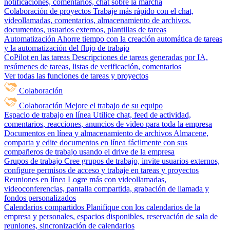
notificaciones, comentarios, chat sobre la marcha
Colaboración de proyectos
Trabaje más rápido con el chat,
videollamadas, comentarios, almacenamiento de archivos,
documentos, usuarios externos, plantillas de tareas
Automatización
Ahorre tiempo con la creación automática de tareas
y la automatización del flujo de trabajo
CoPilot en las tareas
Descripciones de tareas generadas por IA,
resúmenes de tareas, listas de verificación, comentarios
Ver todas las funciones de tareas y proyectos
Colaboración
Colaboración
Mejore el trabajo de su equipo
Espacio de trabajo en línea
Utilice chat, feed de actividad,
comentarios, reacciones, anuncios de video para toda la empresa
Documentos en línea y almacenamiento de archivos
Almacene,
comparta y edite documentos en línea fácilmente con sus
compañeros de trabajo usando el drive de la empresa
Grupos de trabajo
Cree grupos de trabajo, invite usuarios externos,
configure permisos de acceso y trabaje en tareas y proyectos
Reuniones en línea
Logre más con videollamadas,
videoconferencias, pantalla compartida, grabación de llamada y
fondos personalizados
Calendarios compartidos
Planifique con los calendarios de la
empresa y personales, espacios disponibles, reservación de sala de
reuniones, sincronización de calendarios