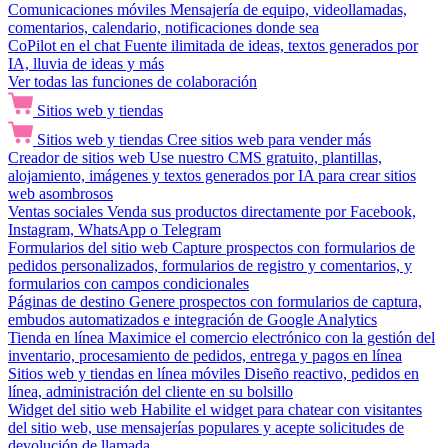
Comunicaciones móviles
Mensajería de equipo, videollamadas,
comentarios, calendario, notificaciones donde sea
CoPilot en el chat
Fuente ilimitada de ideas, textos generados por
IA, lluvia de ideas y más
Ver todas las funciones de colaboración
Sitios web y tiendas
Sitios web y tiendas
Cree sitios web para vender más
Creador de sitios web
Use nuestro CMS gratuito, plantillas,
alojamiento, imágenes y textos generados por IA para crear sitios
web asombrosos
Ventas sociales
Venda sus productos directamente por Facebook,
Instagram, WhatsApp o Telegram
Formularios del sitio web
Capture prospectos con formularios de
pedidos personalizados, formularios de registro y comentarios, y
formularios con campos condicionales
Páginas de destino
Genere prospectos con formularios de captura,
embudos automatizados e integración de Google Analytics
Tienda en línea
Maximice el comercio electrónico con la gestión del
inventario, procesamiento de pedidos, entrega y pagos en línea
Sitios web y tiendas en línea móviles
Diseño reactivo, pedidos en
línea, administración del cliente en su bolsillo
Widget del sitio web
Habilite el widget para chatear con visitantes
del sitio web, use mensajerías populares y acepte solicitudes de
devolución de llamada