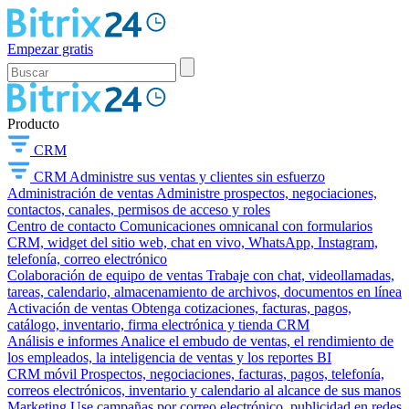
Empezar gratis
Producto
CRM
CRM
Administre sus ventas y clientes sin esfuerzo
Administración de ventas
Administre prospectos, negociaciones,
contactos, canales, permisos de acceso y roles
Centro de contacto
Comunicaciones omnicanal con formularios
CRM, widget del sitio web, chat en vivo, WhatsApp, Instagram,
telefonía, correo electrónico
Colaboración de equipo de ventas
Trabaje con chat, videollamadas,
tareas, calendario, almacenamiento de archivos, documentos en línea
Activación de ventas
Obtenga cotizaciones, facturas, pagos,
catálogo, inventario, firma electrónica y tienda CRM
Análisis e informes
Analice el embudo de ventas, el rendimiento de
los empleados, la inteligencia de ventas y los reportes BI
CRM móvil
Prospectos, negociaciones, facturas, pagos, telefonía,
correos electrónicos, inventario y calendario al alcance de sus manos
Marketing
Use campañas por correo electrónico, publicidad en redes