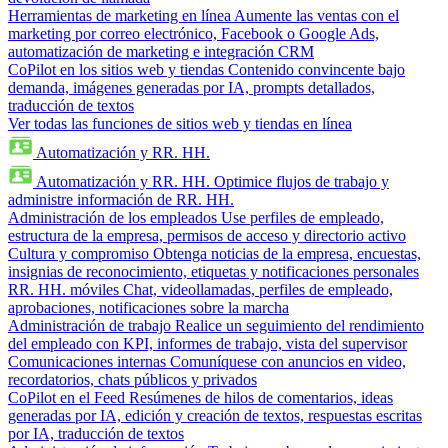
Herramientas de marketing en línea
Aumente las ventas con el
marketing por correo electrónico, Facebook o Google Ads,
automatización de marketing e integración CRM
CoPilot en los sitios web y tiendas
Contenido convincente bajo
demanda, imágenes generadas por IA, prompts detallados,
traducción de textos
Ver todas las funciones de sitios web y tiendas en línea
Automatización y RR. HH.
Automatización y RR. HH.
Optimice flujos de trabajo y
administre información de RR. HH.
Administración de los empleados
Use perfiles de empleado,
estructura de la empresa, permisos de acceso y directorio activo
Cultura y compromiso
Obtenga noticias de la empresa, encuestas,
insignias de reconocimiento, etiquetas y notificaciones personales
RR. HH. móviles
Chat, videollamadas, perfiles de empleado,
aprobaciones, notificaciones sobre la marcha
Administración de trabajo
Realice un seguimiento del rendimiento
del empleado con KPI, informes de trabajo, vista del supervisor
Comunicaciones internas
Comuníquese con anuncios en video,
recordatorios, chats públicos y privados
CoPilot en el Feed
Resúmenes de hilos de comentarios, ideas
generadas por IA, edición y creación de textos, respuestas escritas
por IA, traducción de textos