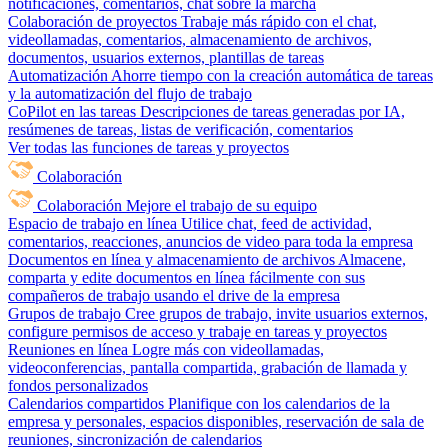
notificaciones, comentarios, chat sobre la marcha
Colaboración de proyectos
Trabaje más rápido con el chat,
videollamadas, comentarios, almacenamiento de archivos,
documentos, usuarios externos, plantillas de tareas
Automatización
Ahorre tiempo con la creación automática de tareas
y la automatización del flujo de trabajo
CoPilot en las tareas
Descripciones de tareas generadas por IA,
resúmenes de tareas, listas de verificación, comentarios
Ver todas las funciones de tareas y proyectos
Colaboración
Colaboración
Mejore el trabajo de su equipo
Espacio de trabajo en línea
Utilice chat, feed de actividad,
comentarios, reacciones, anuncios de video para toda la empresa
Documentos en línea y almacenamiento de archivos
Almacene,
comparta y edite documentos en línea fácilmente con sus
compañeros de trabajo usando el drive de la empresa
Grupos de trabajo
Cree grupos de trabajo, invite usuarios externos,
configure permisos de acceso y trabaje en tareas y proyectos
Reuniones en línea
Logre más con videollamadas,
videoconferencias, pantalla compartida, grabación de llamada y
fondos personalizados
Calendarios compartidos
Planifique con los calendarios de la
empresa y personales, espacios disponibles, reservación de sala de
reuniones, sincronización de calendarios