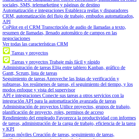
sociales, SMS, telemarketing y páginas de destino
Automatización e integraciones
Establezca reglas y disparadores
CRM, automatización del flujo de trabajo, embudos automatizados,
API
CoPilot en el CRM
Transcripción de audio de llamadas a texto,
resumen de llamadas, llenado automático de campos en las
negociaciones
Ver todas las características CRM
Tareas y proyectos
Tareas y proyectos
Trabaje más fácil y rápido
Administración de tareas
Elija entre tablero Kanban, gráfico de
Gantt, Scrum, lista de tareas
Seguimiento de tareas
Aproveche las listas de verificación y
subtareas, los resúmenes de tareas, el seguimiento del tiempo, y los
modos enfoque y vista del supervisor
API e integraciones
Conecte sus tareas a otros servicios con la
integración API para la automatización avanzada de tareas
Administración de proyectos
Utilice proyectos, grupos de trabajo,
planificación de proyecto, roles, permisos de acceso
Rendimiento del empleado
Favorezca la productividad con informes
de tareas, administración de la carga de trabajo, eficiencia de la tarea
y KPI
Tareas móviles
Creación de tareas, seguimiento de tareas,