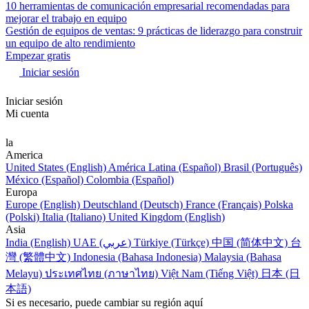
10 herramientas de comunicación empresarial recomendadas para
mejorar el trabajo en equipo
Gestión de equipos de ventas: 9 prácticas de liderazgo para construir
un equipo de alto rendimiento
Empezar gratis
Iniciar sesión
Iniciar sesión
Mi cuenta
la
America
United States (English)
América Latina (Español)
Brasil (Português)
México (Español)
Colombia (Español)
Europa
Europe (English)
Deutschland (Deutsch)
France (Français)
Polska
(Polski)
Italia (Italiano)
United Kingdom (English)
Asia
India (English)
UAE (عربي)
Türkiye (Türkçe)
中国 (简体中文)
台
灣 (繁體中文)
Indonesia (Bahasa Indonesia)
Malaysia (Bahasa
Melayu)
ประเทศไทย (ภาษาไทย)
Việt Nam (Tiếng Việt)
日本 (日
本語)
Si es necesario, puede cambiar su región aquí