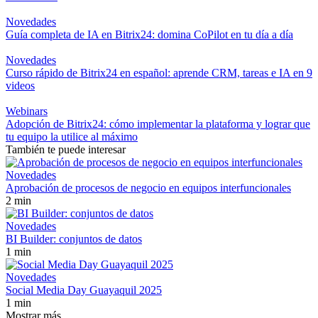
Novedades
Guía completa de IA en Bitrix24: domina CoPilot en tu día a día
Novedades
Curso rápido de Bitrix24 en español: aprende CRM, tareas e IA en 9
videos
Webinars
Adopción de Bitrix24: cómo implementar la plataforma y lograr que
tu equipo la utilice al máximo
También te puede interesar
Novedades
Aprobación de procesos de negocio en equipos interfuncionales
2 min
Novedades
BI Builder: conjuntos de datos
1 min
Novedades
Social Media Day Guayaquil 2025
1 min
Mostrar más