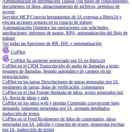
Administración de información
Trabaje con bases de conocimientos,
documentos en línea, almacenamiento de archivos, permisos de
acceso
Servidor MCP
Conecta herramientas de IA externas a Bitrix24 y
ejecuta acciones seguras en tu espacio de trabajo
Automatización
Optimice las operaciones con solicitudes,
aprobaciones, informes de gastos, RPA, automatización del flujo de
trabajo
Ver todas las funciones de RR. HH. y automatización
CoPilot
CoPilot
Su asistente potenciado por IA en Bitrix24
CoPilot en el CRM
Transcripción de audio de llamadas a texto,
resumen de llamadas, llenado automático de campos en las
negociaciones
CoPilot en las tareas
Descripciones de tareas generadas por IA,
resúmenes de tareas, listas de verificación, comentarios
CoPilot en el chat
Fuente ilimitada de ideas, textos generados por
IA, lluvia de ideas y más
CoPilot en los sitios web y tiendas
Contenido convincente bajo
demanda, imágenes generadas por IA, prompts detallados,
traducción de textos
CoPilot en el Feed
Resúmenes de hilos de comentarios, ideas
generadas por IA, edición y creación de textos, respuestas escritas
por IA, traducción de textos