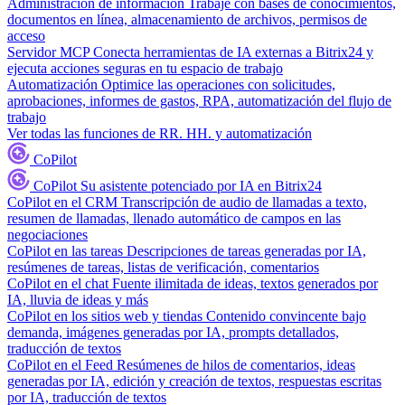
Administración de información
Trabaje con bases de conocimientos,
documentos en línea, almacenamiento de archivos, permisos de
acceso
Servidor MCP
Conecta herramientas de IA externas a Bitrix24 y
ejecuta acciones seguras en tu espacio de trabajo
Automatización
Optimice las operaciones con solicitudes,
aprobaciones, informes de gastos, RPA, automatización del flujo de
trabajo
Ver todas las funciones de RR. HH. y automatización
CoPilot
CoPilot
Su asistente potenciado por IA en Bitrix24
CoPilot en el CRM
Transcripción de audio de llamadas a texto,
resumen de llamadas, llenado automático de campos en las
negociaciones
CoPilot en las tareas
Descripciones de tareas generadas por IA,
resúmenes de tareas, listas de verificación, comentarios
CoPilot en el chat
Fuente ilimitada de ideas, textos generados por
IA, lluvia de ideas y más
CoPilot en los sitios web y tiendas
Contenido convincente bajo
demanda, imágenes generadas por IA, prompts detallados,
traducción de textos
CoPilot en el Feed
Resúmenes de hilos de comentarios, ideas
generadas por IA, edición y creación de textos, respuestas escritas
por IA, traducción de textos