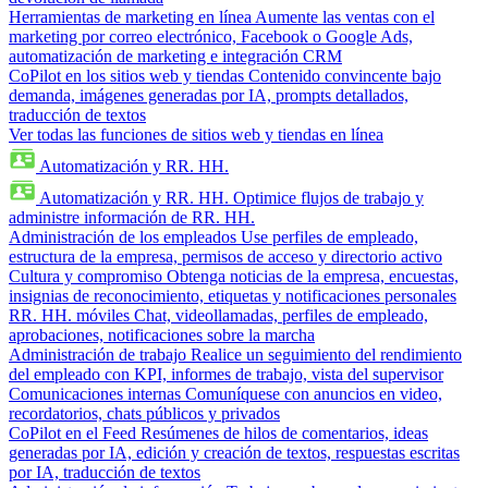
Herramientas de marketing en línea
Aumente las ventas con el
marketing por correo electrónico, Facebook o Google Ads,
automatización de marketing e integración CRM
CoPilot en los sitios web y tiendas
Contenido convincente bajo
demanda, imágenes generadas por IA, prompts detallados,
traducción de textos
Ver todas las funciones de sitios web y tiendas en línea
Automatización y RR. HH.
Automatización y RR. HH.
Optimice flujos de trabajo y
administre información de RR. HH.
Administración de los empleados
Use perfiles de empleado,
estructura de la empresa, permisos de acceso y directorio activo
Cultura y compromiso
Obtenga noticias de la empresa, encuestas,
insignias de reconocimiento, etiquetas y notificaciones personales
RR. HH. móviles
Chat, videollamadas, perfiles de empleado,
aprobaciones, notificaciones sobre la marcha
Administración de trabajo
Realice un seguimiento del rendimiento
del empleado con KPI, informes de trabajo, vista del supervisor
Comunicaciones internas
Comuníquese con anuncios en video,
recordatorios, chats públicos y privados
CoPilot en el Feed
Resúmenes de hilos de comentarios, ideas
generadas por IA, edición y creación de textos, respuestas escritas
por IA, traducción de textos