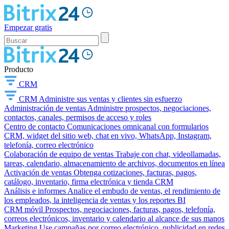
Empezar gratis
Producto
CRM
CRM
Administre sus ventas y clientes sin esfuerzo
Administración de ventas
Administre prospectos, negociaciones,
contactos, canales, permisos de acceso y roles
Centro de contacto
Comunicaciones omnicanal con formularios
CRM, widget del sitio web, chat en vivo, WhatsApp, Instagram,
telefonía, correo electrónico
Colaboración de equipo de ventas
Trabaje con chat, videollamadas,
tareas, calendario, almacenamiento de archivos, documentos en línea
Activación de ventas
Obtenga cotizaciones, facturas, pagos,
catálogo, inventario, firma electrónica y tienda CRM
Análisis e informes
Analice el embudo de ventas, el rendimiento de
los empleados, la inteligencia de ventas y los reportes BI
CRM móvil
Prospectos, negociaciones, facturas, pagos, telefonía,
correos electrónicos, inventario y calendario al alcance de sus manos
Marketing
Use campañas por correo electrónico, publicidad en redes