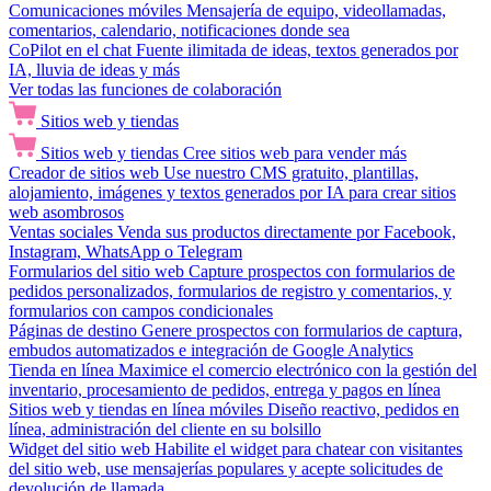
Comunicaciones móviles
Mensajería de equipo, videollamadas,
comentarios, calendario, notificaciones donde sea
CoPilot en el chat
Fuente ilimitada de ideas, textos generados por
IA, lluvia de ideas y más
Ver todas las funciones de colaboración
Sitios web y tiendas
Sitios web y tiendas
Cree sitios web para vender más
Creador de sitios web
Use nuestro CMS gratuito, plantillas,
alojamiento, imágenes y textos generados por IA para crear sitios
web asombrosos
Ventas sociales
Venda sus productos directamente por Facebook,
Instagram, WhatsApp o Telegram
Formularios del sitio web
Capture prospectos con formularios de
pedidos personalizados, formularios de registro y comentarios, y
formularios con campos condicionales
Páginas de destino
Genere prospectos con formularios de captura,
embudos automatizados e integración de Google Analytics
Tienda en línea
Maximice el comercio electrónico con la gestión del
inventario, procesamiento de pedidos, entrega y pagos en línea
Sitios web y tiendas en línea móviles
Diseño reactivo, pedidos en
línea, administración del cliente en su bolsillo
Widget del sitio web
Habilite el widget para chatear con visitantes
del sitio web, use mensajerías populares y acepte solicitudes de
devolución de llamada