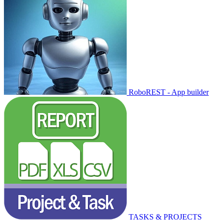
RoboREST - App builder
TASKS & PROJECTS