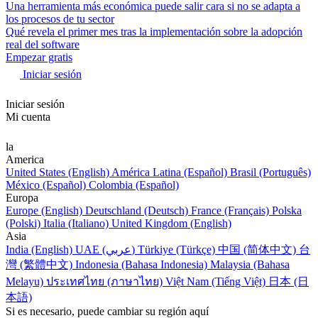
Una herramienta más económica puede salir cara si no se adapta a
los procesos de tu sector
Qué revela el primer mes tras la implementación sobre la adopción
real del software
Empezar gratis
Iniciar sesión
Iniciar sesión
Mi cuenta
la
America
United States (English)
América Latina (Español)
Brasil (Português)
México (Español)
Colombia (Español)
Europa
Europe (English)
Deutschland (Deutsch)
France (Français)
Polska
(Polski)
Italia (Italiano)
United Kingdom (English)
Asia
India (English)
UAE (عربي)
Türkiye (Türkçe)
中国 (简体中文)
台
灣 (繁體中文)
Indonesia (Bahasa Indonesia)
Malaysia (Bahasa
Melayu)
ประเทศไทย (ภาษาไทย)
Việt Nam (Tiếng Việt)
日本 (日
本語)
Si es necesario, puede cambiar su región aquí