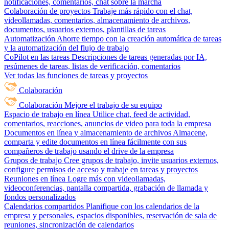
notificaciones, comentarios, chat sobre la marcha
Colaboración de proyectos
Trabaje más rápido con el chat,
videollamadas, comentarios, almacenamiento de archivos,
documentos, usuarios externos, plantillas de tareas
Automatización
Ahorre tiempo con la creación automática de tareas
y la automatización del flujo de trabajo
CoPilot en las tareas
Descripciones de tareas generadas por IA,
resúmenes de tareas, listas de verificación, comentarios
Ver todas las funciones de tareas y proyectos
Colaboración
Colaboración
Mejore el trabajo de su equipo
Espacio de trabajo en línea
Utilice chat, feed de actividad,
comentarios, reacciones, anuncios de video para toda la empresa
Documentos en línea y almacenamiento de archivos
Almacene,
comparta y edite documentos en línea fácilmente con sus
compañeros de trabajo usando el drive de la empresa
Grupos de trabajo
Cree grupos de trabajo, invite usuarios externos,
configure permisos de acceso y trabaje en tareas y proyectos
Reuniones en línea
Logre más con videollamadas,
videoconferencias, pantalla compartida, grabación de llamada y
fondos personalizados
Calendarios compartidos
Planifique con los calendarios de la
empresa y personales, espacios disponibles, reservación de sala de
reuniones, sincronización de calendarios