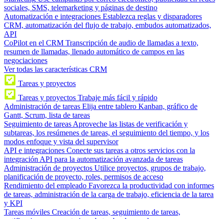
sociales, SMS, telemarketing y páginas de destino
Automatización e integraciones
Establezca reglas y disparadores
CRM, automatización del flujo de trabajo, embudos automatizados,
API
CoPilot en el CRM
Transcripción de audio de llamadas a texto,
resumen de llamadas, llenado automático de campos en las
negociaciones
Ver todas las características CRM
Tareas y proyectos
Tareas y proyectos
Trabaje más fácil y rápido
Administración de tareas
Elija entre tablero Kanban, gráfico de
Gantt, Scrum, lista de tareas
Seguimiento de tareas
Aproveche las listas de verificación y
subtareas, los resúmenes de tareas, el seguimiento del tiempo, y los
modos enfoque y vista del supervisor
API e integraciones
Conecte sus tareas a otros servicios con la
integración API para la automatización avanzada de tareas
Administración de proyectos
Utilice proyectos, grupos de trabajo,
planificación de proyecto, roles, permisos de acceso
Rendimiento del empleado
Favorezca la productividad con informes
de tareas, administración de la carga de trabajo, eficiencia de la tarea
y KPI
Tareas móviles
Creación de tareas, seguimiento de tareas,