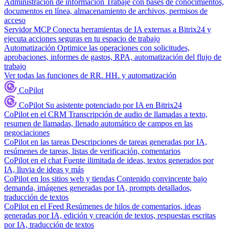
Administración de información
Trabaje con bases de conocimientos,
documentos en línea, almacenamiento de archivos, permisos de
acceso
Servidor MCP
Conecta herramientas de IA externas a Bitrix24 y
ejecuta acciones seguras en tu espacio de trabajo
Automatización
Optimice las operaciones con solicitudes,
aprobaciones, informes de gastos, RPA, automatización del flujo de
trabajo
Ver todas las funciones de RR. HH. y automatización
CoPilot
CoPilot
Su asistente potenciado por IA en Bitrix24
CoPilot en el CRM
Transcripción de audio de llamadas a texto,
resumen de llamadas, llenado automático de campos en las
negociaciones
CoPilot en las tareas
Descripciones de tareas generadas por IA,
resúmenes de tareas, listas de verificación, comentarios
CoPilot en el chat
Fuente ilimitada de ideas, textos generados por
IA, lluvia de ideas y más
CoPilot en los sitios web y tiendas
Contenido convincente bajo
demanda, imágenes generadas por IA, prompts detallados,
traducción de textos
CoPilot en el Feed
Resúmenes de hilos de comentarios, ideas
generadas por IA, edición y creación de textos, respuestas escritas
por IA, traducción de textos