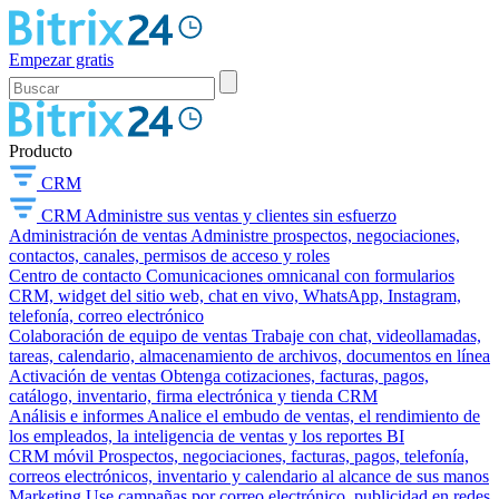
Empezar gratis
Producto
CRM
CRM
Administre sus ventas y clientes sin esfuerzo
Administración de ventas
Administre prospectos, negociaciones,
contactos, canales, permisos de acceso y roles
Centro de contacto
Comunicaciones omnicanal con formularios
CRM, widget del sitio web, chat en vivo, WhatsApp, Instagram,
telefonía, correo electrónico
Colaboración de equipo de ventas
Trabaje con chat, videollamadas,
tareas, calendario, almacenamiento de archivos, documentos en línea
Activación de ventas
Obtenga cotizaciones, facturas, pagos,
catálogo, inventario, firma electrónica y tienda CRM
Análisis e informes
Analice el embudo de ventas, el rendimiento de
los empleados, la inteligencia de ventas y los reportes BI
CRM móvil
Prospectos, negociaciones, facturas, pagos, telefonía,
correos electrónicos, inventario y calendario al alcance de sus manos
Marketing
Use campañas por correo electrónico, publicidad en redes