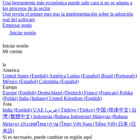
Una herramienta más económica puede salir cara si no se adapta a
los procesos de tu sector
Qué revela el primer mes tras la implementación sobre la adopción
real del software
Empezar gratis
Iniciar sesión
Iniciar sesión
Mi cuenta
la
America
United States (English)
América Latina (Español)
Brasil (Português)
México (Español)
Colombia (Español)
Europa
Europe (English)
Deutschland (Deutsch)
France (Français)
Polska
(Polski)
Italia (Italiano)
United Kingdom (English)
Asia
India (English)
UAE (عربي)
Türkiye (Türkçe)
中国 (简体中文)
台
灣 (繁體中文)
Indonesia (Bahasa Indonesia)
Malaysia (Bahasa
Melayu)
ประเทศไทย (ภาษาไทย)
Việt Nam (Tiếng Việt)
日本 (日
本語)
Si es necesario, puede cambiar su región aquí