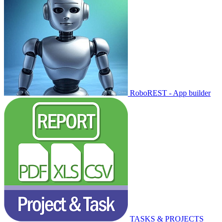
RoboREST - App builder
TASKS & PROJECTS