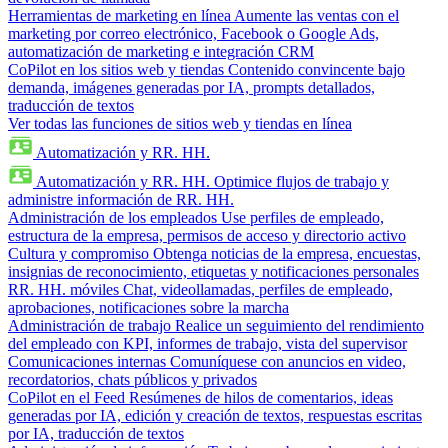
Herramientas de marketing en línea
Aumente las ventas con el
marketing por correo electrónico, Facebook o Google Ads,
automatización de marketing e integración CRM
CoPilot en los sitios web y tiendas
Contenido convincente bajo
demanda, imágenes generadas por IA, prompts detallados,
traducción de textos
Ver todas las funciones de sitios web y tiendas en línea
Automatización y RR. HH.
Automatización y RR. HH.
Optimice flujos de trabajo y
administre información de RR. HH.
Administración de los empleados
Use perfiles de empleado,
estructura de la empresa, permisos de acceso y directorio activo
Cultura y compromiso
Obtenga noticias de la empresa, encuestas,
insignias de reconocimiento, etiquetas y notificaciones personales
RR. HH. móviles
Chat, videollamadas, perfiles de empleado,
aprobaciones, notificaciones sobre la marcha
Administración de trabajo
Realice un seguimiento del rendimiento
del empleado con KPI, informes de trabajo, vista del supervisor
Comunicaciones internas
Comuníquese con anuncios en video,
recordatorios, chats públicos y privados
CoPilot en el Feed
Resúmenes de hilos de comentarios, ideas
generadas por IA, edición y creación de textos, respuestas escritas
por IA, traducción de textos