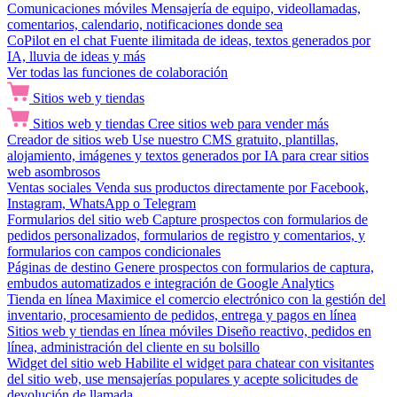
Comunicaciones móviles
Mensajería de equipo, videollamadas,
comentarios, calendario, notificaciones donde sea
CoPilot en el chat
Fuente ilimitada de ideas, textos generados por
IA, lluvia de ideas y más
Ver todas las funciones de colaboración
Sitios web y tiendas
Sitios web y tiendas
Cree sitios web para vender más
Creador de sitios web
Use nuestro CMS gratuito, plantillas,
alojamiento, imágenes y textos generados por IA para crear sitios
web asombrosos
Ventas sociales
Venda sus productos directamente por Facebook,
Instagram, WhatsApp o Telegram
Formularios del sitio web
Capture prospectos con formularios de
pedidos personalizados, formularios de registro y comentarios, y
formularios con campos condicionales
Páginas de destino
Genere prospectos con formularios de captura,
embudos automatizados e integración de Google Analytics
Tienda en línea
Maximice el comercio electrónico con la gestión del
inventario, procesamiento de pedidos, entrega y pagos en línea
Sitios web y tiendas en línea móviles
Diseño reactivo, pedidos en
línea, administración del cliente en su bolsillo
Widget del sitio web
Habilite el widget para chatear con visitantes
del sitio web, use mensajerías populares y acepte solicitudes de
devolución de llamada