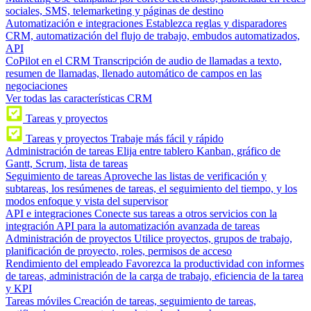
sociales, SMS, telemarketing y páginas de destino
Automatización e integraciones
Establezca reglas y disparadores
CRM, automatización del flujo de trabajo, embudos automatizados,
API
CoPilot en el CRM
Transcripción de audio de llamadas a texto,
resumen de llamadas, llenado automático de campos en las
negociaciones
Ver todas las características CRM
Tareas y proyectos
Tareas y proyectos
Trabaje más fácil y rápido
Administración de tareas
Elija entre tablero Kanban, gráfico de
Gantt, Scrum, lista de tareas
Seguimiento de tareas
Aproveche las listas de verificación y
subtareas, los resúmenes de tareas, el seguimiento del tiempo, y los
modos enfoque y vista del supervisor
API e integraciones
Conecte sus tareas a otros servicios con la
integración API para la automatización avanzada de tareas
Administración de proyectos
Utilice proyectos, grupos de trabajo,
planificación de proyecto, roles, permisos de acceso
Rendimiento del empleado
Favorezca la productividad con informes
de tareas, administración de la carga de trabajo, eficiencia de la tarea
y KPI
Tareas móviles
Creación de tareas, seguimiento de tareas,