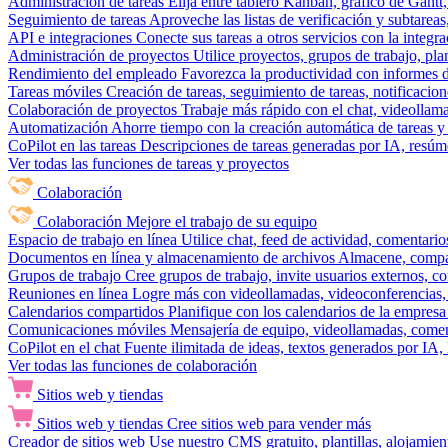
Administración de tareas
Elija entre tablero Kanban, gráfico de Gantt,
Seguimiento de tareas
Aproveche las listas de verificación y subtareas
API e integraciones
Conecte sus tareas a otros servicios con la integ
Administración de proyectos
Utilice proyectos, grupos de trabajo, pla
Rendimiento del empleado
Favorezca la productividad con informes de 
Tareas móviles
Creación de tareas, seguimiento de tareas, notificacio
Colaboración de proyectos
Trabaje más rápido con el chat, videollam
Automatización
Ahorre tiempo con la creación automática de tareas y 
CoPilot en las tareas
Descripciones de tareas generadas por IA, resúmen
Ver todas las funciones de tareas y proyectos
Colaboración
Colaboración
Mejore el trabajo de su equipo
Espacio de trabajo en línea
Utilice chat, feed de actividad, comentari
Documentos en línea y almacenamiento de archivos
Almacene, compar
Grupos de trabajo
Cree grupos de trabajo, invite usuarios externos, c
Reuniones en línea
Logre más con videollamadas, videoconferencias, 
Calendarios compartidos
Planifique con los calendarios de la empresa
Comunicaciones móviles
Mensajería de equipo, videollamadas, coment
CoPilot en el chat
Fuente ilimitada de ideas, textos generados por IA, 
Ver todas las funciones de colaboración
Sitios web y tiendas
Sitios web y tiendas
Cree sitios web para vender más
Creador de sitios web
Use nuestro CMS gratuito, plantillas, alojamie