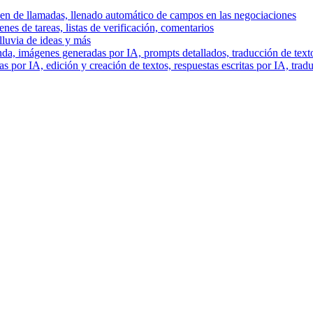
men de llamadas, llenado automático de campos en las negociaciones
es de tareas, listas de verificación, comentarios
lluvia de ideas y más
a, imágenes generadas por IA, prompts detallados, traducción de text
 por IA, edición y creación de textos, respuestas escritas por IA, trad