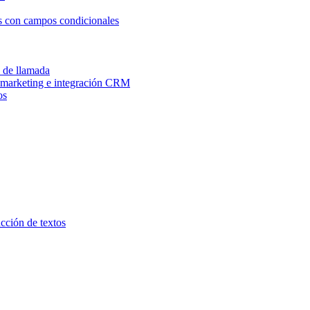
os con campos condicionales
n de llamada
e marketing e integración CRM
os
ucción de textos