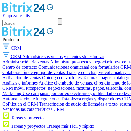
Empezar gratis
Producto
CRM
CRM
Administre sus ventas y clientes sin esfuerzo
Administración de ventas
Administre prospectos, negociaciones, conta
Centro de contacto
Comunicaciones omnicanal con formularios CRM, wi
Colaboración de equipo de ventas
Trabaje con chat, videollamadas, t
Activación de ventas
Obtenga cotizaciones, facturas, pagos, catálogo,
Análisis e informes
Analice el embudo de ventas, el rendimiento de los
CRM móvil
Prospectos, negociaciones, facturas, pagos, telefonía, cor
Marketing
Use campañas por correo electrónico, publicidad en redes 
Automatización e integraciones
Establezca reglas y disparadores CRM
CoPilot en el CRM
Transcripción de audio de llamadas a texto, resu
Ver todas las características CRM
Tareas y proyectos
Tareas y proyectos
Trabaje más fácil y rápido