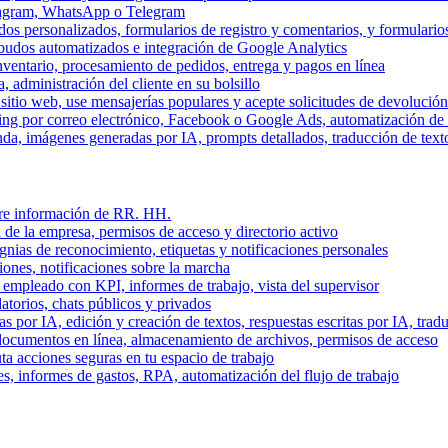
stagram, WhatsApp o Telegram
dos personalizados, formularios de registro y comentarios, y formulari
budos automatizados e integración de Google Analytics
nventario, procesamiento de pedidos, entrega y pagos en línea
, administración del cliente en su bolsillo
l sitio web, use mensajerías populares y acepte solicitudes de devolució
ing por correo electrónico, Facebook o Google Ads, automatización d
a, imágenes generadas por IA, prompts detallados, traducción de text
stre información de RR. HH.
 de la empresa, permisos de acceso y directorio activo
gnias de reconocimiento, etiquetas y notificaciones personales
iones, notificaciones sobre la marcha
 empleado con KPI, informes de trabajo, vista del supervisor
torios, chats públicos y privados
 por IA, edición y creación de textos, respuestas escritas por IA, trad
documentos en línea, almacenamiento de archivos, permisos de acceso
ta acciones seguras en tu espacio de trabajo
s, informes de gastos, RPA, automatización del flujo de trabajo