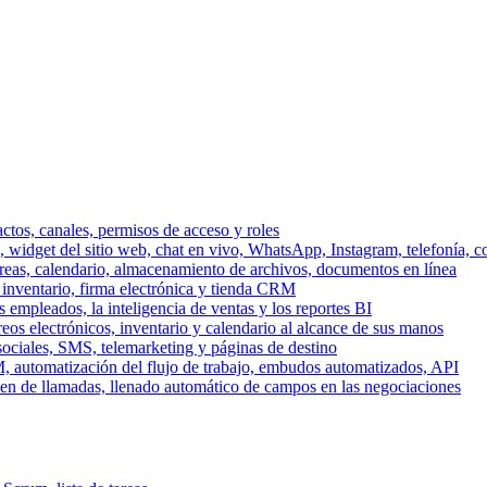
ctos, canales, permisos de acceso y roles
dget del sitio web, chat en vivo, WhatsApp, Instagram, telefonía, co
areas, calendario, almacenamiento de archivos, documentos en línea
 inventario, firma electrónica y tienda CRM
 empleados, la inteligencia de ventas y los reportes BI
reos electrónicos, inventario y calendario al alcance de sus manos
sociales, SMS, telemarketing y páginas de destino
, automatización del flujo de trabajo, embudos automatizados, API
men de llamadas, llenado automático de campos en las negociaciones