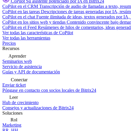
CoPilot
Su asistente potenciado por IA en Bitrix24
CoPilot en el CRM
Transcripción de audio de llamadas a texto, resu
CoPilot en las tareas
Descripciones de tareas generadas por IA, resúmen
CoPilot en el chat
Fuente ilimitada de ideas, textos generados por IA, 
CoPilot en los sitios web y tiendas
Contenido convincente bajo demand
CoPilot en el Feed
Resúmenes de hilos de comentarios, ideas generadas
Ver todas las características de CoPilot
Ver todas las herramientas
Precios
Recursos
Aprender
Seminarios web
Servicio de asistencia
Guías y API de documentación
Conectar
Enviar ticket
Póngase en contacto con socios locales de Bitrix24
Leer
Hub de crecimiento
Consejos y actualizaciones de Bitrix24
Soluciones
Rol
Marketing
RR. HH.