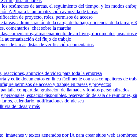
 Scrum, lista de tareas
, los resúmenes de tareas, el seguimiento del tiempo, y los modos enfoq
ración API para la automatización avanzada de tareas
nificación de proyecto, roles, permisos de acceso
tareas, administración de la carga de trabajo, eficiencia de la tarea y 
nes, comentarios, chat sobre la marcha
adas, comentarios, almacenamiento de archivos, documentos, usuarios ext
la automatización del flujo de trabajo
es de tareas, listas de verificación, comentarios
os, reacciones, anuncios de video para toda la empresa
ta y edite documentos en línea fácilmente con sus compañeros de traba
onfigure permisos de acceso y trabaje en tareas y proyectos
pantalla compartida, grabación de llamada y fondos personalizados
 y personales, espacios disponibles, reservación de sala de reuniones, s
arios, calendario, notificaciones donde sea
lluvia de ideas y más
nto, imágenes y textos generados por IA para crear sitios web asombros