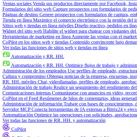
Ventas sociales
Venda sus productos directamente por Facebook, In
Formularios del sitio web
Capture prospectos con formularios de pedi
Páginas de destino
Genere prospectos con formularios de captura, em
Tienda en línea
Maximice el comercio electrónico con la gestión del i
Sitios web y tiendas en línea móviles
Diseño reactivo, pedidos en línea
Widget del sitio web
Habilite el widget para chatear con visitantes de
Herramientas de marketing en línea
Aumente las ventas con el market
CoPilot en los sitios web y tiendas
Contenido convincente bajo demand
Ver todas las funciones de sitios web y tiendas en línea
Automatización y RR. HH.
Automatización y RR. HH.
Optimice flujos de trabajo y admini
Administración de los empleados
Use perfiles de empleado, estructura
Cultura y compromiso
Obtenga noticias de la empresa, encuestas, insi
RR. HH. móviles
Chat, videollamadas, perfiles de empleado, aprobac
Administración de trabajo
Realice un seguimiento del rendimiento del
Comunicaciones internas
Comuníquese con anuncios en video, recorda
CoPilot en el Feed
Resúmenes de hilos de comentarios, ideas generadas
Administración de información
Trabaje con bases de conocimientos, 
Servidor MCP
Conecta herramientas de IA externas a Bitrix24 y ejecu
Automatización
Optimice las operaciones con solicitudes, aprobacione
Ver todas las funciones de RR. HH. y automatización
CoPilot