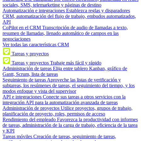
sociales, SMS, telemarketing y páginas de destino
Automatización e integraciones
Establezca reglas y disparadores
CRM, automatización del flujo de trabajo, embudos automatizados,
API
CoPilot en el CRM
Transcripción de audio de llamadas a texto,
resumen de llamadas, llenado automático de campos en las
negociaciones
Ver todas las características CRM
Tareas y proyectos
Tareas y proyectos
Trabaje más fácil y rápido
Administración de tareas
Elija entre tablero Kanban, gráfico de
Gantt, Scrum, lista de tareas
Seguimiento de tareas
Aproveche las listas de verificación y
subtareas, los resúmenes de tareas, el seguimiento del tiempo, y los
modos enfoque y vista del supervisor
API e integraciones
Conecte sus tareas a otros servicios con la
integración API para la automatización avanzada de tareas
Administración de proyectos
Utilice proyectos, grupos de trabajo,
planificación de proyecto, roles, permisos de acceso
Rendimiento del empleado
Favorezca la productividad con informes
de tareas, administración de la carga de trabajo, eficiencia de la tarea
y KPI
Tareas móviles
Creación de tareas, seguimiento de tareas,