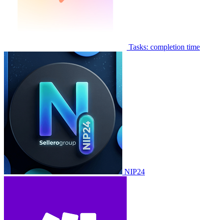
Tasks: completion time
NIP24