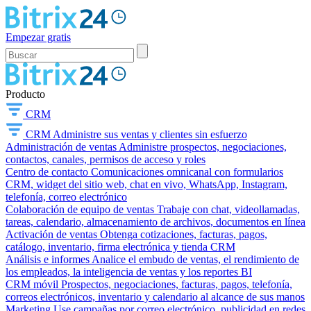
Empezar gratis
Producto
CRM
CRM
Administre sus ventas y clientes sin esfuerzo
Administración de ventas
Administre prospectos, negociaciones,
contactos, canales, permisos de acceso y roles
Centro de contacto
Comunicaciones omnicanal con formularios
CRM, widget del sitio web, chat en vivo, WhatsApp, Instagram,
telefonía, correo electrónico
Colaboración de equipo de ventas
Trabaje con chat, videollamadas,
tareas, calendario, almacenamiento de archivos, documentos en línea
Activación de ventas
Obtenga cotizaciones, facturas, pagos,
catálogo, inventario, firma electrónica y tienda CRM
Análisis e informes
Analice el embudo de ventas, el rendimiento de
los empleados, la inteligencia de ventas y los reportes BI
CRM móvil
Prospectos, negociaciones, facturas, pagos, telefonía,
correos electrónicos, inventario y calendario al alcance de sus manos
Marketing
Use campañas por correo electrónico, publicidad en redes