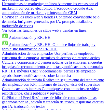
Herramientas de marketing en línea
Aumente las ventas con el
marketing por correo electrónico, Facebook o Google Ads,
automatización de marketing e integración CRM
CoPilot en los sitios web y tiendas
Contenido convincente bajo
demanda, imágenes generadas por IA, prompts detallados,
traducción de textos
Ver todas las funciones de sitios web y tiendas en línea
Automatización y RR. HH.
Automatización y RR. HH.
Optimice flujos de trabajo y
administre información de RR. HH.
Administración de los empleados
Use perfiles de empleado,
estructura de la empresa, permisos de acceso y directorio activo
Cultura y compromiso
Obtenga noticias de la empresa, encuestas,
insignias de reconocimiento, etiquetas y notificaciones personales
RR. HH. móviles
Chat, videollamadas, perfiles de empleado,
aprobaciones, notificaciones sobre la marcha
Administración de trabajo
Realice un seguimiento del rendimiento
del empleado con KPI, informes de trabajo, vista del supervisor
Comunicaciones internas
Comuníquese con anuncios en video,
recordatorios, chats públicos y privados
CoPilot en el Feed
Resúmenes de hilos de comentarios, ideas
generadas por IA, edición y creación de textos, respuestas escritas
por IA, traducción de textos