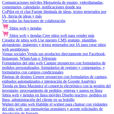
Comunicaciones móviles
Mensajería de equipo, videollamadas,
comentarios, calendario, notificaciones donde sea
CoPilot en el chat
Fuente ilimitada de ideas, textos generados por
IA, lluvia de ideas y más
Ver todas las funciones de colaboración
Sitios web y tiendas
Sitios web y tiendas
Cree sitios web para vender más
Creador de sitios web
Use nuestro CMS gratuito, plantillas,
alojamiento, imágenes y textos generados por IA para crear sitios
web asombrosos
Ventas sociales
Venda sus productos directamente por Facebook,
Instagram, WhatsApp o Telegram
Formularios del sitio web
Capture prospectos con formularios de
pedidos personalizados, formularios de registro y comentarios, y
formularios con campos condicionales
Páginas de destino
Genere prospectos con formularios de captura,
embudos automatizados e integración de Google Analytics
Tienda en línea
Maximice el comercio electrónico con la gestión del
inventario, procesamiento de pedidos, entrega y pagos en línea
Sitios web y tiendas en línea móviles
Diseño reactivo, pedidos en
línea, administración del cliente en su bolsillo
Widget del sitio web
Habilite el widget para chatear con visitantes
del sitio web, use mensajerías populares y acepte solicitudes de
devolución de llamada