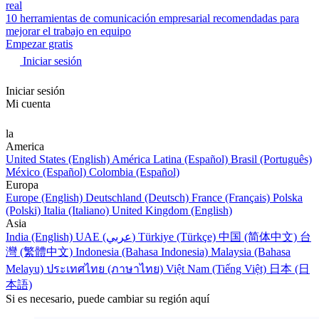
real
10 herramientas de comunicación empresarial recomendadas para
mejorar el trabajo en equipo
Empezar gratis
Iniciar sesión
Iniciar sesión
Mi cuenta
la
America
United States (English)
América Latina (Español)
Brasil (Português)
México (Español)
Colombia (Español)
Europa
Europe (English)
Deutschland (Deutsch)
France (Français)
Polska
(Polski)
Italia (Italiano)
United Kingdom (English)
Asia
India (English)
UAE (عربي)
Türkiye (Türkçe)
中国 (简体中文)
台
灣 (繁體中文)
Indonesia (Bahasa Indonesia)
Malaysia (Bahasa
Melayu)
ประเทศไทย (ภาษาไทย)
Việt Nam (Tiếng Việt)
日本 (日
本語)
Si es necesario, puede cambiar su región aquí