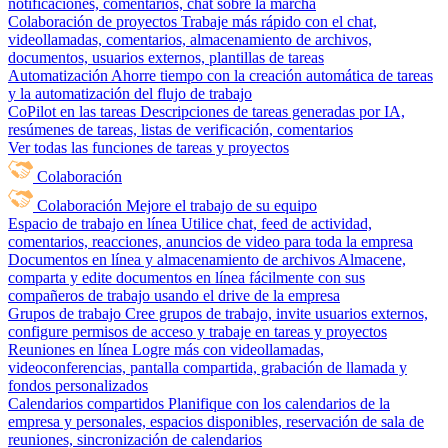
notificaciones, comentarios, chat sobre la marcha
Colaboración de proyectos
Trabaje más rápido con el chat,
videollamadas, comentarios, almacenamiento de archivos,
documentos, usuarios externos, plantillas de tareas
Automatización
Ahorre tiempo con la creación automática de tareas
y la automatización del flujo de trabajo
CoPilot en las tareas
Descripciones de tareas generadas por IA,
resúmenes de tareas, listas de verificación, comentarios
Ver todas las funciones de tareas y proyectos
Colaboración
Colaboración
Mejore el trabajo de su equipo
Espacio de trabajo en línea
Utilice chat, feed de actividad,
comentarios, reacciones, anuncios de video para toda la empresa
Documentos en línea y almacenamiento de archivos
Almacene,
comparta y edite documentos en línea fácilmente con sus
compañeros de trabajo usando el drive de la empresa
Grupos de trabajo
Cree grupos de trabajo, invite usuarios externos,
configure permisos de acceso y trabaje en tareas y proyectos
Reuniones en línea
Logre más con videollamadas,
videoconferencias, pantalla compartida, grabación de llamada y
fondos personalizados
Calendarios compartidos
Planifique con los calendarios de la
empresa y personales, espacios disponibles, reservación de sala de
reuniones, sincronización de calendarios