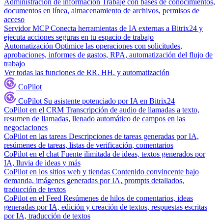
Administración de información
Trabaje con bases de conocimientos,
documentos en línea, almacenamiento de archivos, permisos de
acceso
Servidor MCP
Conecta herramientas de IA externas a Bitrix24 y
ejecuta acciones seguras en tu espacio de trabajo
Automatización
Optimice las operaciones con solicitudes,
aprobaciones, informes de gastos, RPA, automatización del flujo de
trabajo
Ver todas las funciones de RR. HH. y automatización
CoPilot
CoPilot
Su asistente potenciado por IA en Bitrix24
CoPilot en el CRM
Transcripción de audio de llamadas a texto,
resumen de llamadas, llenado automático de campos en las
negociaciones
CoPilot en las tareas
Descripciones de tareas generadas por IA,
resúmenes de tareas, listas de verificación, comentarios
CoPilot en el chat
Fuente ilimitada de ideas, textos generados por
IA, lluvia de ideas y más
CoPilot en los sitios web y tiendas
Contenido convincente bajo
demanda, imágenes generadas por IA, prompts detallados,
traducción de textos
CoPilot en el Feed
Resúmenes de hilos de comentarios, ideas
generadas por IA, edición y creación de textos, respuestas escritas
por IA, traducción de textos