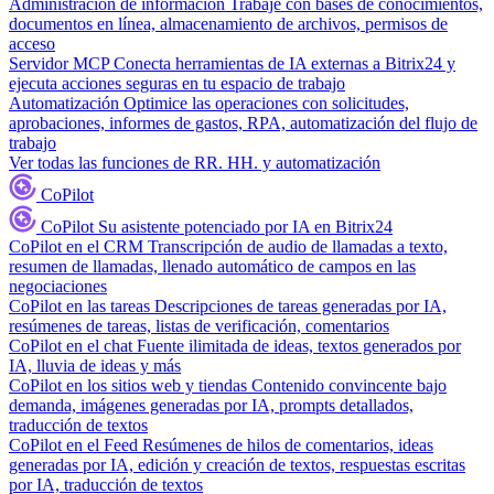
Administración de información
Trabaje con bases de conocimientos,
documentos en línea, almacenamiento de archivos, permisos de
acceso
Servidor MCP
Conecta herramientas de IA externas a Bitrix24 y
ejecuta acciones seguras en tu espacio de trabajo
Automatización
Optimice las operaciones con solicitudes,
aprobaciones, informes de gastos, RPA, automatización del flujo de
trabajo
Ver todas las funciones de RR. HH. y automatización
CoPilot
CoPilot
Su asistente potenciado por IA en Bitrix24
CoPilot en el CRM
Transcripción de audio de llamadas a texto,
resumen de llamadas, llenado automático de campos en las
negociaciones
CoPilot en las tareas
Descripciones de tareas generadas por IA,
resúmenes de tareas, listas de verificación, comentarios
CoPilot en el chat
Fuente ilimitada de ideas, textos generados por
IA, lluvia de ideas y más
CoPilot en los sitios web y tiendas
Contenido convincente bajo
demanda, imágenes generadas por IA, prompts detallados,
traducción de textos
CoPilot en el Feed
Resúmenes de hilos de comentarios, ideas
generadas por IA, edición y creación de textos, respuestas escritas
por IA, traducción de textos