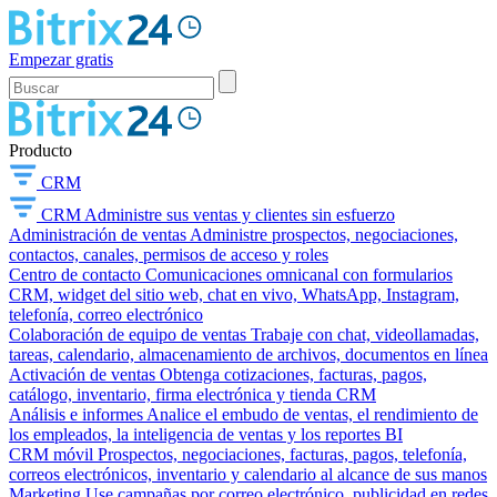
Empezar gratis
Producto
CRM
CRM
Administre sus ventas y clientes sin esfuerzo
Administración de ventas
Administre prospectos, negociaciones,
contactos, canales, permisos de acceso y roles
Centro de contacto
Comunicaciones omnicanal con formularios
CRM, widget del sitio web, chat en vivo, WhatsApp, Instagram,
telefonía, correo electrónico
Colaboración de equipo de ventas
Trabaje con chat, videollamadas,
tareas, calendario, almacenamiento de archivos, documentos en línea
Activación de ventas
Obtenga cotizaciones, facturas, pagos,
catálogo, inventario, firma electrónica y tienda CRM
Análisis e informes
Analice el embudo de ventas, el rendimiento de
los empleados, la inteligencia de ventas y los reportes BI
CRM móvil
Prospectos, negociaciones, facturas, pagos, telefonía,
correos electrónicos, inventario y calendario al alcance de sus manos
Marketing
Use campañas por correo electrónico, publicidad en redes