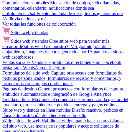
Comunicaciones móviles
Mensajería de equipo, videollamadas,
comentarios, calendario, notificaciones donde sea
CoPilot en el chat
Fuente ilimitada de ideas, textos generados por
IA, lluvia de ideas y más
Ver todas las funciones de colaboración
Sitios web y tiendas
Sitios web y tiendas
Cree sitios web para vender más
Creador de sitios web
Use nuestro CMS gratuito, plantillas,
alojamiento, imágenes y textos generados por IA para crear sitios
web asombrosos
Ventas sociales
Venda sus productos directamente por Facebook,
Instagram, WhatsApp o Telegram
Formularios del sitio web
Capture prospectos con formularios de
pedidos personalizados, formularios de registro y comentarios, y
formularios con campos condicionales
Páginas de destino
Genere prospectos con formularios de captura,
embudos automatizados e integración de Google Analytics
Tienda en línea
Maximice el comercio electrónico con la gestión del
inventario, procesamiento de pedidos, entrega y pagos en línea
Sitios web y tiendas en línea móviles
Diseño reactivo, pedidos en
línea, administración del cliente en su bolsillo
Widget del sitio web
Habilite el widget para chatear con visitantes
del sitio web, use mensajerías populares y acepte solicitudes de
devolución de llamada