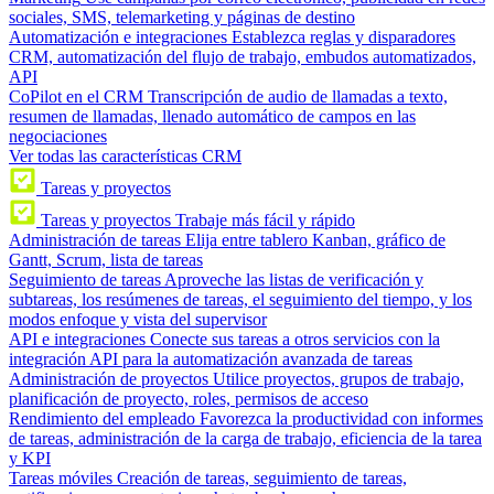
sociales, SMS, telemarketing y páginas de destino
Automatización e integraciones
Establezca reglas y disparadores
CRM, automatización del flujo de trabajo, embudos automatizados,
API
CoPilot en el CRM
Transcripción de audio de llamadas a texto,
resumen de llamadas, llenado automático de campos en las
negociaciones
Ver todas las características CRM
Tareas y proyectos
Tareas y proyectos
Trabaje más fácil y rápido
Administración de tareas
Elija entre tablero Kanban, gráfico de
Gantt, Scrum, lista de tareas
Seguimiento de tareas
Aproveche las listas de verificación y
subtareas, los resúmenes de tareas, el seguimiento del tiempo, y los
modos enfoque y vista del supervisor
API e integraciones
Conecte sus tareas a otros servicios con la
integración API para la automatización avanzada de tareas
Administración de proyectos
Utilice proyectos, grupos de trabajo,
planificación de proyecto, roles, permisos de acceso
Rendimiento del empleado
Favorezca la productividad con informes
de tareas, administración de la carga de trabajo, eficiencia de la tarea
y KPI
Tareas móviles
Creación de tareas, seguimiento de tareas,