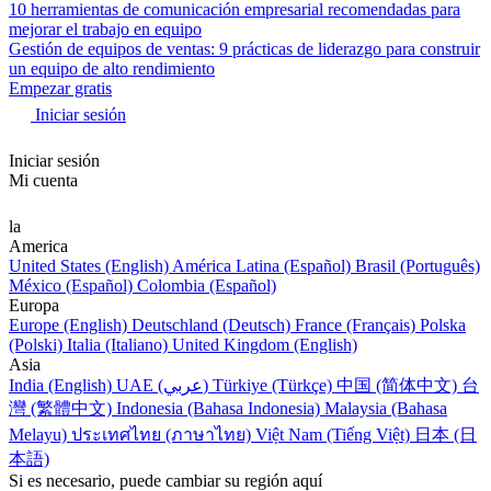
10 herramientas de comunicación empresarial recomendadas para
mejorar el trabajo en equipo
Gestión de equipos de ventas: 9 prácticas de liderazgo para construir
un equipo de alto rendimiento
Empezar gratis
Iniciar sesión
Iniciar sesión
Mi cuenta
la
America
United States (English)
América Latina (Español)
Brasil (Português)
México (Español)
Colombia (Español)
Europa
Europe (English)
Deutschland (Deutsch)
France (Français)
Polska
(Polski)
Italia (Italiano)
United Kingdom (English)
Asia
India (English)
UAE (عربي)
Türkiye (Türkçe)
中国 (简体中文)
台
灣 (繁體中文)
Indonesia (Bahasa Indonesia)
Malaysia (Bahasa
Melayu)
ประเทศไทย (ภาษาไทย)
Việt Nam (Tiếng Việt)
日本 (日
本語)
Si es necesario, puede cambiar su región aquí