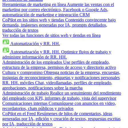
Herramientas de marketing en línea
Aumente las ventas con el
marketing por correo electrónico, Facebook o Google Ads,
automatización de marketing e integración CRM
CoPilot en los sitios web y tiendas
Contenido convincente bajo
demanda, imágenes generadas por IA, prompts detallados,
traducción de textos
Ver todas las funciones de sitios web y tiendas en línea
Automatización y RR. HH.
Automatización y RR. HH.
Optimice flujos de trabajo y
administre información de RR. HH.
Administración de los empleados
Use perfiles de empleado,
estructura de la empresa, permisos de acceso y directorio activo
Cultura y compromiso
Obtenga noticias de la empresa, encuestas,
insignias de reconocimiento, etiquetas y notificaciones personales
RR. HH. móviles
Chat, videollamadas, perfiles de empleado,
aprobaciones, notificaciones sobre la marcha
Administración de trabajo
Realice un seguimiento del rendimiento
del empleado con KPI, informes de trabajo, vista del supervisor
Comunicaciones internas
Comuníquese con anuncios en video,
recordatorios, chats públicos y privados
CoPilot en el Feed
Resúmenes de hilos de comentarios, ideas
generadas por IA, edición y creación de textos, respuestas escritas
por IA, traducción de textos