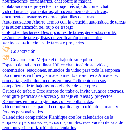
notificaciones, comentarios, chat sobre la marcha
Colaboración de proyectos
Trabaje más rápido con el chat,
videollamadas, comentarios, almacenamiento de archivos,
documentos, usuarios externos, plantillas de tareas
Automatización
Ahorre tiempo con la creación automática de tareas
y la automatización del flujo de trabajo
CoPilot en las tareas
Descripciones de tareas generadas por IA,
resúmenes de tareas, listas de verificación, comentarios
Ver todas las funciones de tareas y proyectos
Colaboración
Colaboración
Mejore el trabajo de su equipo
Espacio de trabajo en línea
Utilice chat, feed de actividad,
comentarios, reacciones, anuncios de video para toda la empresa
Documentos en línea y almacenamiento de archivos
Almacene,
comparta y edite documentos en línea fácilmente con sus
compañeros de trabajo usando el drive de la empresa
Grupos de trabajo
Cree grupos de trabajo, invite usuarios externos,
configure permisos de acceso y trabaje en tareas y proyectos
Reuniones en línea
Logre más con videollamadas,
videoconferencias, pantalla compartida, grabación de llamada y
fondos personalizados
Calendarios compartidos
Planifique con los calendarios de la
empresa y personales, espacios disponibles, reservación de sala de
reuniones, sincronización de calendarios