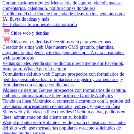
Comunicaciones móviles
Mensajería de equipo, videollamadas,
comentarios, calendario, notificaciones donde sea
CoPilot en el chat
Fuente ilimitada de ideas, textos generados por
IA, lluvia de ideas y más
Ver todas las funciones de colaboración
Sitios web y tiendas
Sitios web y tiendas
Cree sitios web para vender más
Creador de sitios web
Use nuestro CMS gratuito, plantillas,
alojamiento, imágenes y textos generados por IA para crear sitios
web asombrosos
Ventas sociales
Venda sus productos directamente por Facebook,
Instagram, WhatsApp o Telegram
Formularios del sitio web
Capture prospectos con formularios de
pedidos personalizados, formularios de registro y comentarios, y
formularios con campos condicionales
Páginas de destino
Genere prospectos con formularios de captura,
embudos automatizados e integración de Google Analytics
Tienda en línea
Maximice el comercio electrónico con la gestión del
inventario, procesamiento de pedidos, entrega y pagos en línea
Sitios web y tiendas en línea móviles
Diseño reactivo, pedidos en
línea, administración del cliente en su bolsillo
Widget del sitio web
Habilite el widget para chatear con visitantes
del sitio web, use mensajerías populares y acepte solicitudes de
devolución de llamada