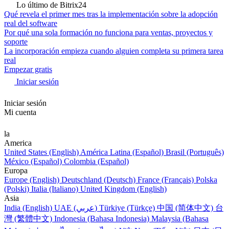
Lo último de Bitrix24
Qué revela el primer mes tras la implementación sobre la adopción
real del software
Por qué una sola formación no funciona para ventas, proyectos y
soporte
La incorporación empieza cuando alguien completa su primera tarea
real
Empezar gratis
Iniciar sesión
Iniciar sesión
Mi cuenta
la
America
United States (English)
América Latina (Español)
Brasil (Português)
México (Español)
Colombia (Español)
Europa
Europe (English)
Deutschland (Deutsch)
France (Français)
Polska
(Polski)
Italia (Italiano)
United Kingdom (English)
Asia
India (English)
UAE (عربي)
Türkiye (Türkçe)
中国 (简体中文)
台
灣 (繁體中文)
Indonesia (Bahasa Indonesia)
Malaysia (Bahasa