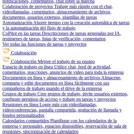
notificaciones, comentarios, chat sobre la marcha
Colaboración de proyectos
Trabaje más rápido con el chat,
videollamadas, comentarios, almacenamiento de archivos,
documentos, usuarios externos, plantillas de tareas
Automatización
Ahorre tiempo con la creación automática de tareas
y la automatización del flujo de trabajo
CoPilot en las tareas
Descripciones de tareas generadas por IA,
resúmenes de tareas, listas de verificación, comentarios
Ver todas las funciones de tareas y proyectos
Colaboración
Colaboración
Mejore el trabajo de su equipo
Espacio de trabajo en línea
Utilice chat, feed de actividad,
comentarios, reacciones, anuncios de video para toda la empresa
Documentos en línea y almacenamiento de archivos
Almacene,
comparta y edite documentos en línea fácilmente con sus
compañeros de trabajo usando el drive de la empresa
Grupos de trabajo
Cree grupos de trabajo, invite usuarios externos,
configure permisos de acceso y trabaje en tareas y proyectos
Reuniones en línea
Logre más con videollamadas,
videoconferencias, pantalla compartida, grabación de llamada y
fondos personalizados
Calendarios compartidos
Planifique con los calendarios de la
empresa y personales, espacios disponibles, reservación de sala de
reuniones, sincronización de calendarios