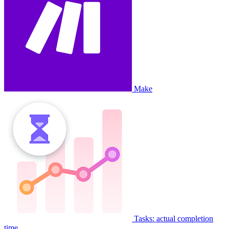
Make
Tasks: actual completion
time