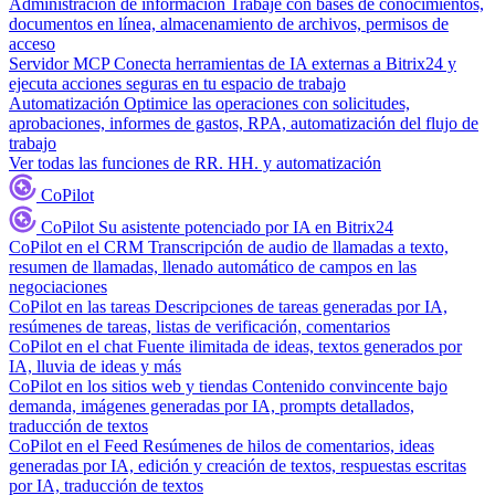
Administración de información
Trabaje con bases de conocimientos,
documentos en línea, almacenamiento de archivos, permisos de
acceso
Servidor MCP
Conecta herramientas de IA externas a Bitrix24 y
ejecuta acciones seguras en tu espacio de trabajo
Automatización
Optimice las operaciones con solicitudes,
aprobaciones, informes de gastos, RPA, automatización del flujo de
trabajo
Ver todas las funciones de RR. HH. y automatización
CoPilot
CoPilot
Su asistente potenciado por IA en Bitrix24
CoPilot en el CRM
Transcripción de audio de llamadas a texto,
resumen de llamadas, llenado automático de campos en las
negociaciones
CoPilot en las tareas
Descripciones de tareas generadas por IA,
resúmenes de tareas, listas de verificación, comentarios
CoPilot en el chat
Fuente ilimitada de ideas, textos generados por
IA, lluvia de ideas y más
CoPilot en los sitios web y tiendas
Contenido convincente bajo
demanda, imágenes generadas por IA, prompts detallados,
traducción de textos
CoPilot en el Feed
Resúmenes de hilos de comentarios, ideas
generadas por IA, edición y creación de textos, respuestas escritas
por IA, traducción de textos