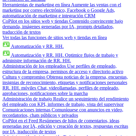
Herramientas de marketing en línea
Aumente las ventas con el
marketing por correo electrónico, Facebook o Google Ads,
automatización de marketing e integración CRM
CoPilot en los sitios web y tiendas
Contenido convincente bajo
demanda, imágenes generadas por IA, prompts detallados,
traducción de textos
Ver todas las funciones de sitios web y tiendas en línea
Automatización y RR. HH.
Automatización y RR. HH.
Optimice flujos de trabajo y
administre información de RR. HH.
Administración de los empleados
Use perfiles de empleado,
estructura de la empresa, permisos de acceso y directorio activo
Cultura y compromiso
Obtenga noticias de la empresa, encuestas,
insignias de reconocimiento, etiquetas y notificaciones personales
RR. HH. móviles
Chat, videollamadas, perfiles de empleado,
aprobaciones, notificaciones sobre la marcha
Administración de trabajo
Realice un seguimiento del rendimiento
del empleado con KPI, informes de trabajo, vista del supervisor
Comunicaciones internas
Comuníquese con anuncios en video,
recordatorios, chats públicos y privados
CoPilot en el Feed
Resúmenes de hilos de comentarios, ideas
generadas por IA, edición y creación de textos, respuestas escritas
por IA, traducción de textos