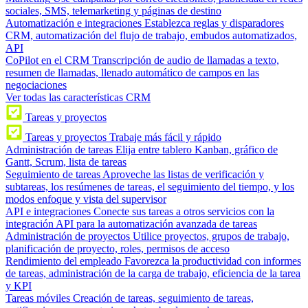
sociales, SMS, telemarketing y páginas de destino
Automatización e integraciones
Establezca reglas y disparadores
CRM, automatización del flujo de trabajo, embudos automatizados,
API
CoPilot en el CRM
Transcripción de audio de llamadas a texto,
resumen de llamadas, llenado automático de campos en las
negociaciones
Ver todas las características CRM
Tareas y proyectos
Tareas y proyectos
Trabaje más fácil y rápido
Administración de tareas
Elija entre tablero Kanban, gráfico de
Gantt, Scrum, lista de tareas
Seguimiento de tareas
Aproveche las listas de verificación y
subtareas, los resúmenes de tareas, el seguimiento del tiempo, y los
modos enfoque y vista del supervisor
API e integraciones
Conecte sus tareas a otros servicios con la
integración API para la automatización avanzada de tareas
Administración de proyectos
Utilice proyectos, grupos de trabajo,
planificación de proyecto, roles, permisos de acceso
Rendimiento del empleado
Favorezca la productividad con informes
de tareas, administración de la carga de trabajo, eficiencia de la tarea
y KPI
Tareas móviles
Creación de tareas, seguimiento de tareas,