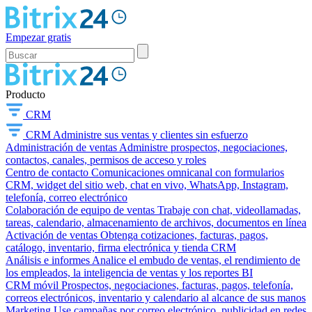
Empezar gratis
Producto
CRM
CRM
Administre sus ventas y clientes sin esfuerzo
Administración de ventas
Administre prospectos, negociaciones,
contactos, canales, permisos de acceso y roles
Centro de contacto
Comunicaciones omnicanal con formularios
CRM, widget del sitio web, chat en vivo, WhatsApp, Instagram,
telefonía, correo electrónico
Colaboración de equipo de ventas
Trabaje con chat, videollamadas,
tareas, calendario, almacenamiento de archivos, documentos en línea
Activación de ventas
Obtenga cotizaciones, facturas, pagos,
catálogo, inventario, firma electrónica y tienda CRM
Análisis e informes
Analice el embudo de ventas, el rendimiento de
los empleados, la inteligencia de ventas y los reportes BI
CRM móvil
Prospectos, negociaciones, facturas, pagos, telefonía,
correos electrónicos, inventario y calendario al alcance de sus manos
Marketing
Use campañas por correo electrónico, publicidad en redes