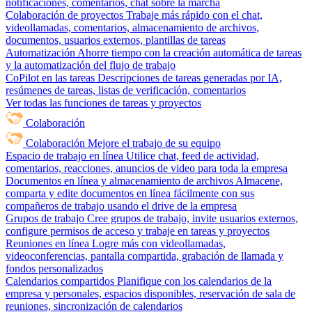
notificaciones, comentarios, chat sobre la marcha
Colaboración de proyectos
Trabaje más rápido con el chat,
videollamadas, comentarios, almacenamiento de archivos,
documentos, usuarios externos, plantillas de tareas
Automatización
Ahorre tiempo con la creación automática de tareas
y la automatización del flujo de trabajo
CoPilot en las tareas
Descripciones de tareas generadas por IA,
resúmenes de tareas, listas de verificación, comentarios
Ver todas las funciones de tareas y proyectos
Colaboración
Colaboración
Mejore el trabajo de su equipo
Espacio de trabajo en línea
Utilice chat, feed de actividad,
comentarios, reacciones, anuncios de video para toda la empresa
Documentos en línea y almacenamiento de archivos
Almacene,
comparta y edite documentos en línea fácilmente con sus
compañeros de trabajo usando el drive de la empresa
Grupos de trabajo
Cree grupos de trabajo, invite usuarios externos,
configure permisos de acceso y trabaje en tareas y proyectos
Reuniones en línea
Logre más con videollamadas,
videoconferencias, pantalla compartida, grabación de llamada y
fondos personalizados
Calendarios compartidos
Planifique con los calendarios de la
empresa y personales, espacios disponibles, reservación de sala de
reuniones, sincronización de calendarios