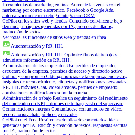
Herramientas de marketing en línea
Aumente las ventas con el
marketing por correo electrónico, Facebook o Google Ads,
automatización de marketing e integración CRM
CoPilot en los sitios web y tiendas
Contenido convincente bajo
demanda, imágenes generadas por IA, prompts detallados,
traducción de textos
Ver todas las funciones de sitios web y tiendas en línea
Automatización y RR. HH.
Automatización y RR. HH.
Optimice flujos de trabajo y
administre información de RR. HH.
Administración de los empleados
Use perfiles de empleado,
estructura de la empresa, permisos de acceso y directorio activo
Cultura y compromiso
Obtenga noticias de la empresa, encuestas,
insignias de reconocimiento, etiquetas y notificaciones personales
RR. HH. móviles
Chat, videollamadas, perfiles de empleado,
aprobaciones, notificaciones sobre la marcha
Administración de trabajo
Realice un seguimiento del rendimiento
del empleado con KPI, informes de trabajo, vista del supervisor
Comunicaciones internas
Comuníquese con anuncios en video,
recordatorios, chats públicos y privados
CoPilot en el Feed
Resúmenes de hilos de comentarios, ideas
generadas por IA, edición y creación de textos, respuestas escritas
por IA, traducción de textos