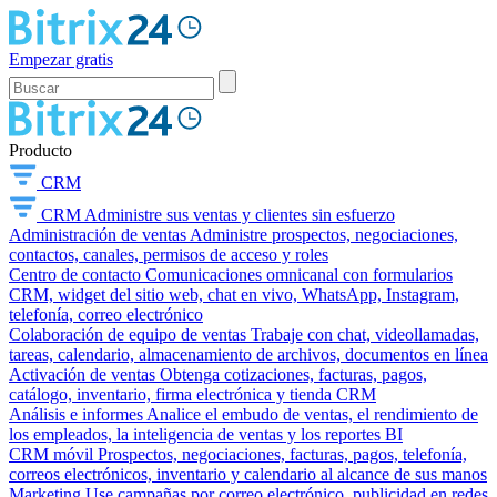
Empezar gratis
Producto
CRM
CRM
Administre sus ventas y clientes sin esfuerzo
Administración de ventas
Administre prospectos, negociaciones,
contactos, canales, permisos de acceso y roles
Centro de contacto
Comunicaciones omnicanal con formularios
CRM, widget del sitio web, chat en vivo, WhatsApp, Instagram,
telefonía, correo electrónico
Colaboración de equipo de ventas
Trabaje con chat, videollamadas,
tareas, calendario, almacenamiento de archivos, documentos en línea
Activación de ventas
Obtenga cotizaciones, facturas, pagos,
catálogo, inventario, firma electrónica y tienda CRM
Análisis e informes
Analice el embudo de ventas, el rendimiento de
los empleados, la inteligencia de ventas y los reportes BI
CRM móvil
Prospectos, negociaciones, facturas, pagos, telefonía,
correos electrónicos, inventario y calendario al alcance de sus manos
Marketing
Use campañas por correo electrónico, publicidad en redes