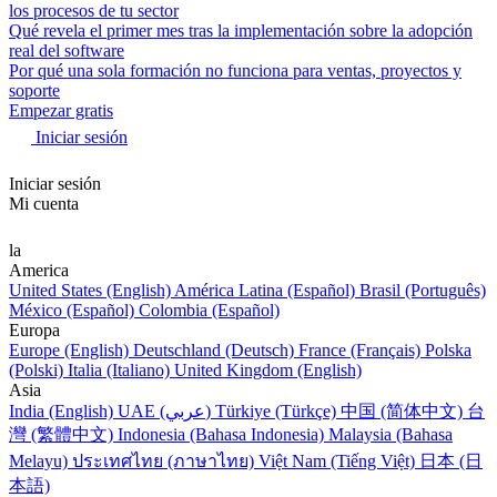
los procesos de tu sector
Qué revela el primer mes tras la implementación sobre la adopción
real del software
Por qué una sola formación no funciona para ventas, proyectos y
soporte
Empezar gratis
Iniciar sesión
Iniciar sesión
Mi cuenta
la
America
United States (English)
América Latina (Español)
Brasil (Português)
México (Español)
Colombia (Español)
Europa
Europe (English)
Deutschland (Deutsch)
France (Français)
Polska
(Polski)
Italia (Italiano)
United Kingdom (English)
Asia
India (English)
UAE (عربي)
Türkiye (Türkçe)
中国 (简体中文)
台
灣 (繁體中文)
Indonesia (Bahasa Indonesia)
Malaysia (Bahasa
Melayu)
ประเทศไทย (ภาษาไทย)
Việt Nam (Tiếng Việt)
日本 (日
本語)