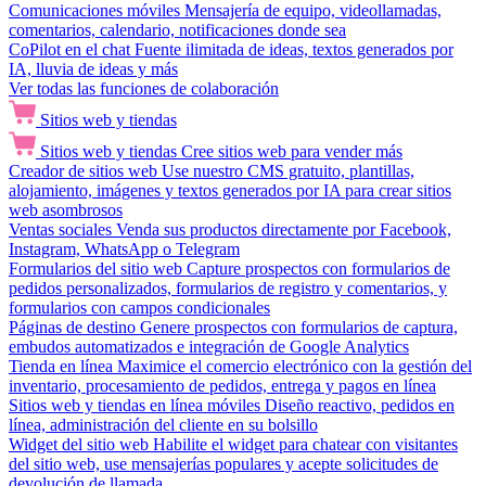
Comunicaciones móviles
Mensajería de equipo, videollamadas,
comentarios, calendario, notificaciones donde sea
CoPilot en el chat
Fuente ilimitada de ideas, textos generados por
IA, lluvia de ideas y más
Ver todas las funciones de colaboración
Sitios web y tiendas
Sitios web y tiendas
Cree sitios web para vender más
Creador de sitios web
Use nuestro CMS gratuito, plantillas,
alojamiento, imágenes y textos generados por IA para crear sitios
web asombrosos
Ventas sociales
Venda sus productos directamente por Facebook,
Instagram, WhatsApp o Telegram
Formularios del sitio web
Capture prospectos con formularios de
pedidos personalizados, formularios de registro y comentarios, y
formularios con campos condicionales
Páginas de destino
Genere prospectos con formularios de captura,
embudos automatizados e integración de Google Analytics
Tienda en línea
Maximice el comercio electrónico con la gestión del
inventario, procesamiento de pedidos, entrega y pagos en línea
Sitios web y tiendas en línea móviles
Diseño reactivo, pedidos en
línea, administración del cliente en su bolsillo
Widget del sitio web
Habilite el widget para chatear con visitantes
del sitio web, use mensajerías populares y acepte solicitudes de
devolución de llamada