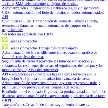
sociales, SMS, telemarketing y páginas de destino
Automatización e integraciones
Establezca reglas y disparadores
CRM, automatización del flujo de trabajo, embudos automatizados,
API
CoPilot en el CRM
Transcripción de audio de llamadas a texto,
resumen de llamadas, llenado automático de campos en las
negociaciones
Ver todas las características CRM
Tareas y proyectos
Tareas y proyectos
Trabaje más fácil y rápido
Administración de tareas
Elija entre tablero Kanban, gráfico de
Gantt, Scrum, lista de tareas
Seguimiento de tareas
Aproveche las listas de verificación y
subtareas, los resúmenes de tareas, el seguimiento del tiempo, y los
modos enfoque y vista del supervisor
API e integraciones
Conecte sus tareas a otros servicios con la
integración API para la automatización avanzada de tareas
Administración de proyectos
Utilice proyectos, grupos de trabajo,
planificación de proyecto, roles, permisos de acceso
Rendimiento del empleado
Favorezca la productividad con informes
de tareas, administración de la carga de trabajo, eficiencia de la tarea
y KPI
Tareas móviles
Creación de tareas, seguimiento de tareas,