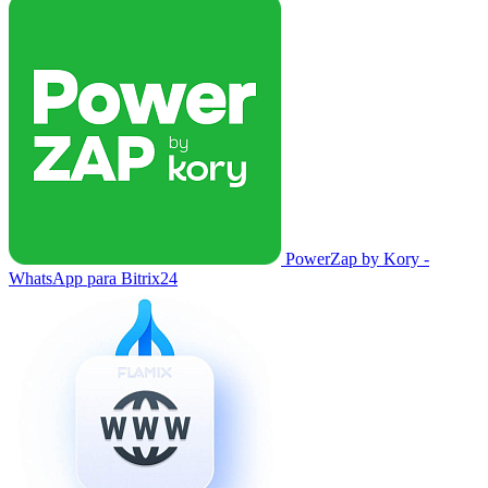
PowerZap by Kory -
WhatsApp para Bitrix24