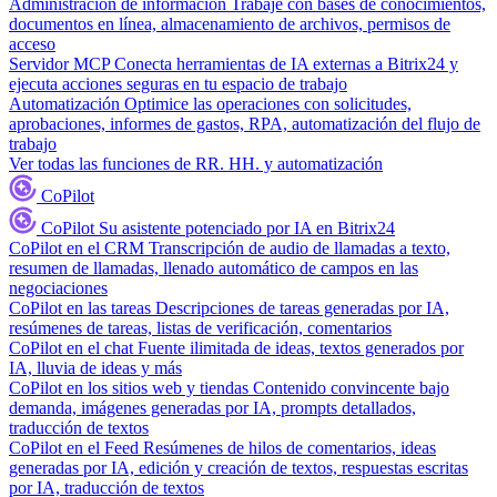
Administración de información
Trabaje con bases de conocimientos,
documentos en línea, almacenamiento de archivos, permisos de
acceso
Servidor MCP
Conecta herramientas de IA externas a Bitrix24 y
ejecuta acciones seguras en tu espacio de trabajo
Automatización
Optimice las operaciones con solicitudes,
aprobaciones, informes de gastos, RPA, automatización del flujo de
trabajo
Ver todas las funciones de RR. HH. y automatización
CoPilot
CoPilot
Su asistente potenciado por IA en Bitrix24
CoPilot en el CRM
Transcripción de audio de llamadas a texto,
resumen de llamadas, llenado automático de campos en las
negociaciones
CoPilot en las tareas
Descripciones de tareas generadas por IA,
resúmenes de tareas, listas de verificación, comentarios
CoPilot en el chat
Fuente ilimitada de ideas, textos generados por
IA, lluvia de ideas y más
CoPilot en los sitios web y tiendas
Contenido convincente bajo
demanda, imágenes generadas por IA, prompts detallados,
traducción de textos
CoPilot en el Feed
Resúmenes de hilos de comentarios, ideas
generadas por IA, edición y creación de textos, respuestas escritas
por IA, traducción de textos