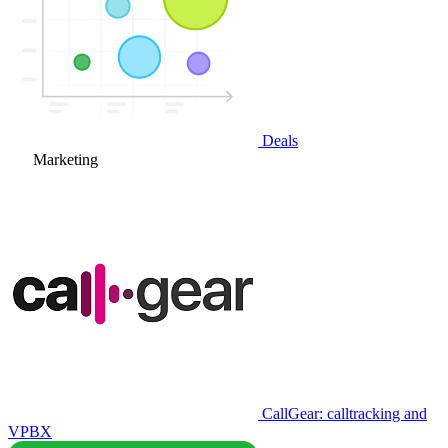
Deals
Marketing
CallGear: calltracking and
VPBX