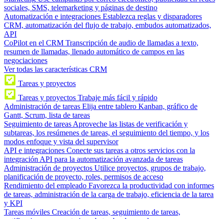
sociales, SMS, telemarketing y páginas de destino
Automatización e integraciones
Establezca reglas y disparadores
CRM, automatización del flujo de trabajo, embudos automatizados,
API
CoPilot en el CRM
Transcripción de audio de llamadas a texto,
resumen de llamadas, llenado automático de campos en las
negociaciones
Ver todas las características CRM
Tareas y proyectos
Tareas y proyectos
Trabaje más fácil y rápido
Administración de tareas
Elija entre tablero Kanban, gráfico de
Gantt, Scrum, lista de tareas
Seguimiento de tareas
Aproveche las listas de verificación y
subtareas, los resúmenes de tareas, el seguimiento del tiempo, y los
modos enfoque y vista del supervisor
API e integraciones
Conecte sus tareas a otros servicios con la
integración API para la automatización avanzada de tareas
Administración de proyectos
Utilice proyectos, grupos de trabajo,
planificación de proyecto, roles, permisos de acceso
Rendimiento del empleado
Favorezca la productividad con informes
de tareas, administración de la carga de trabajo, eficiencia de la tarea
y KPI
Tareas móviles
Creación de tareas, seguimiento de tareas,