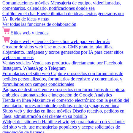
Comunicaciones móviles
Mensajería de equipo, videollamadas,
comentarios, calendario, notificaciones donde sea
CoPilot en el chat
Fuente ilimitada de ideas, textos generados por
IA, lluvia de ideas y más
Ver todas las funciones de colaboración
Sitios web y tiendas
Sitios web y tiendas
Cree sitios web para vender más
Creador de sitios web
Use nuestro CMS gratuito, plantillas,
alojamiento, imágenes y textos generados por IA para crear sitios
web asombrosos
Ventas sociales
Venda sus productos directamente por Facebook,
Instagram, WhatsApp o Telegram
Formularios del sitio web
Capture prospectos con formularios de
pedidos personalizados, formularios de registro y comentarios, y
formularios con campos condicionales
Páginas de destino
Genere prospectos con formularios de captura,
embudos automatizados e integración de Google Analytics
Tienda en línea
Maximice el comercio electrónico con la gestión del
inventario, procesamiento de pedidos, entrega y pagos en línea
Sitios web y tiendas en línea móviles
Diseño reactivo, pedidos en
línea, administración del cliente en su bolsillo
Widget del sitio web
Habilite el widget para chatear con visitantes
del sitio web, use mensajerías populares y acepte solicitudes de
devolución de llamada