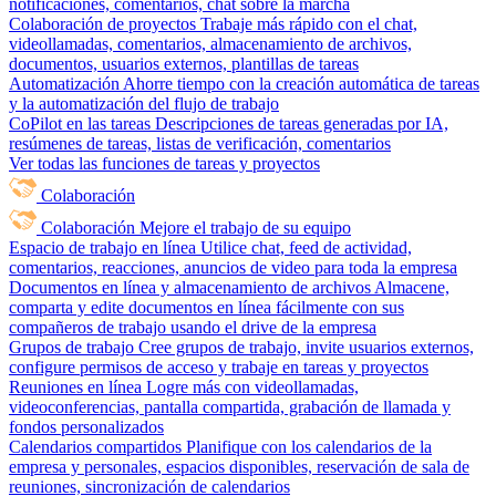
notificaciones, comentarios, chat sobre la marcha
Colaboración de proyectos
Trabaje más rápido con el chat,
videollamadas, comentarios, almacenamiento de archivos,
documentos, usuarios externos, plantillas de tareas
Automatización
Ahorre tiempo con la creación automática de tareas
y la automatización del flujo de trabajo
CoPilot en las tareas
Descripciones de tareas generadas por IA,
resúmenes de tareas, listas de verificación, comentarios
Ver todas las funciones de tareas y proyectos
Colaboración
Colaboración
Mejore el trabajo de su equipo
Espacio de trabajo en línea
Utilice chat, feed de actividad,
comentarios, reacciones, anuncios de video para toda la empresa
Documentos en línea y almacenamiento de archivos
Almacene,
comparta y edite documentos en línea fácilmente con sus
compañeros de trabajo usando el drive de la empresa
Grupos de trabajo
Cree grupos de trabajo, invite usuarios externos,
configure permisos de acceso y trabaje en tareas y proyectos
Reuniones en línea
Logre más con videollamadas,
videoconferencias, pantalla compartida, grabación de llamada y
fondos personalizados
Calendarios compartidos
Planifique con los calendarios de la
empresa y personales, espacios disponibles, reservación de sala de
reuniones, sincronización de calendarios