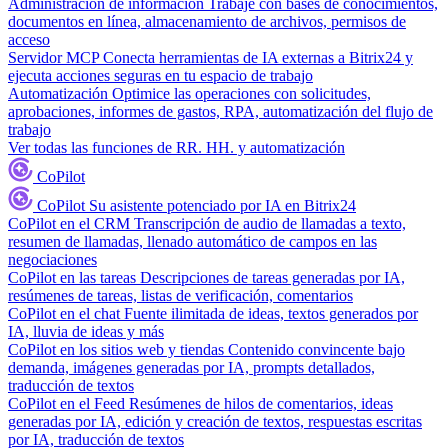
Administración de información
Trabaje con bases de conocimientos,
documentos en línea, almacenamiento de archivos, permisos de
acceso
Servidor MCP
Conecta herramientas de IA externas a Bitrix24 y
ejecuta acciones seguras en tu espacio de trabajo
Automatización
Optimice las operaciones con solicitudes,
aprobaciones, informes de gastos, RPA, automatización del flujo de
trabajo
Ver todas las funciones de RR. HH. y automatización
CoPilot
CoPilot
Su asistente potenciado por IA en Bitrix24
CoPilot en el CRM
Transcripción de audio de llamadas a texto,
resumen de llamadas, llenado automático de campos en las
negociaciones
CoPilot en las tareas
Descripciones de tareas generadas por IA,
resúmenes de tareas, listas de verificación, comentarios
CoPilot en el chat
Fuente ilimitada de ideas, textos generados por
IA, lluvia de ideas y más
CoPilot en los sitios web y tiendas
Contenido convincente bajo
demanda, imágenes generadas por IA, prompts detallados,
traducción de textos
CoPilot en el Feed
Resúmenes de hilos de comentarios, ideas
generadas por IA, edición y creación de textos, respuestas escritas
por IA, traducción de textos