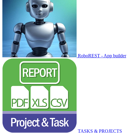
RoboREST - App builder
TASKS & PROJECTS