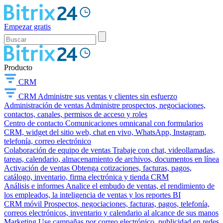
Empezar gratis
Producto
CRM
CRM
Administre sus ventas y clientes sin esfuerzo
Administración de ventas
Administre prospectos, negociaciones,
contactos, canales, permisos de acceso y roles
Centro de contacto
Comunicaciones omnicanal con formularios
CRM, widget del sitio web, chat en vivo, WhatsApp, Instagram,
telefonía, correo electrónico
Colaboración de equipo de ventas
Trabaje con chat, videollamadas,
tareas, calendario, almacenamiento de archivos, documentos en línea
Activación de ventas
Obtenga cotizaciones, facturas, pagos,
catálogo, inventario, firma electrónica y tienda CRM
Análisis e informes
Analice el embudo de ventas, el rendimiento de
los empleados, la inteligencia de ventas y los reportes BI
CRM móvil
Prospectos, negociaciones, facturas, pagos, telefonía,
correos electrónicos, inventario y calendario al alcance de sus manos
Marketing
Use campañas por correo electrónico, publicidad en redes