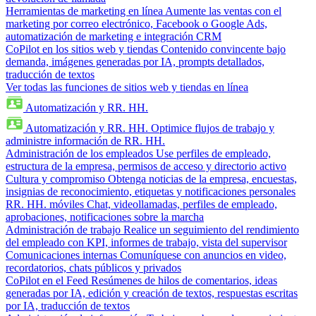
Herramientas de marketing en línea
Aumente las ventas con el
marketing por correo electrónico, Facebook o Google Ads,
automatización de marketing e integración CRM
CoPilot en los sitios web y tiendas
Contenido convincente bajo
demanda, imágenes generadas por IA, prompts detallados,
traducción de textos
Ver todas las funciones de sitios web y tiendas en línea
Automatización y RR. HH.
Automatización y RR. HH.
Optimice flujos de trabajo y
administre información de RR. HH.
Administración de los empleados
Use perfiles de empleado,
estructura de la empresa, permisos de acceso y directorio activo
Cultura y compromiso
Obtenga noticias de la empresa, encuestas,
insignias de reconocimiento, etiquetas y notificaciones personales
RR. HH. móviles
Chat, videollamadas, perfiles de empleado,
aprobaciones, notificaciones sobre la marcha
Administración de trabajo
Realice un seguimiento del rendimiento
del empleado con KPI, informes de trabajo, vista del supervisor
Comunicaciones internas
Comuníquese con anuncios en video,
recordatorios, chats públicos y privados
CoPilot en el Feed
Resúmenes de hilos de comentarios, ideas
generadas por IA, edición y creación de textos, respuestas escritas
por IA, traducción de textos