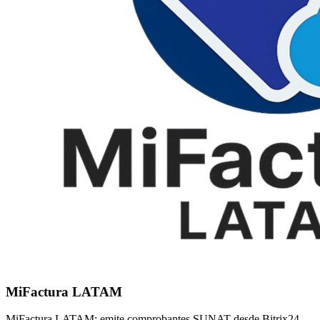
MiFactura LATAM
MiFactura LATAM: emite comprobantes SUNAT desde Bitrix24