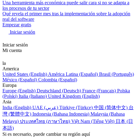
Una herramienta más económica puede salir cara si no se adapta a
los procesos de tu sector
Qué revela el primer mes tras la implementación sobre la adopción
real del software
Empezar gratis
Iniciar sesión
Iniciar sesión
Mi cuenta
la
America
United States (English)
América Latina (Español)
Brasil (Português)
México (Español)
Colombia (Español)
Europa
Europe (English)
Deutschland (Deutsch)
France (Français)
Polska
(Polski)
Italia (Italiano)
United Kingdom (English)
Asia
India (English)
UAE (عربي)
Türkiye (Türkçe)
中国 (简体中文)
台
灣 (繁體中文)
Indonesia (Bahasa Indonesia)
Malaysia (Bahasa
Melayu)
ประเทศไทย (ภาษาไทย)
Việt Nam (Tiếng Việt)
日本 (日
本語)
Si es necesario, puede cambiar su región aquí