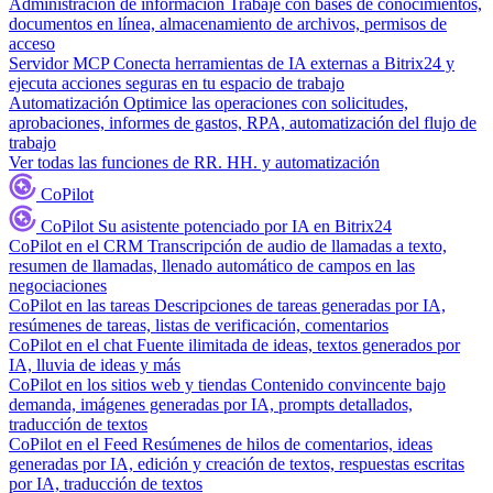
Administración de información
Trabaje con bases de conocimientos,
documentos en línea, almacenamiento de archivos, permisos de
acceso
Servidor MCP
Conecta herramientas de IA externas a Bitrix24 y
ejecuta acciones seguras en tu espacio de trabajo
Automatización
Optimice las operaciones con solicitudes,
aprobaciones, informes de gastos, RPA, automatización del flujo de
trabajo
Ver todas las funciones de RR. HH. y automatización
CoPilot
CoPilot
Su asistente potenciado por IA en Bitrix24
CoPilot en el CRM
Transcripción de audio de llamadas a texto,
resumen de llamadas, llenado automático de campos en las
negociaciones
CoPilot en las tareas
Descripciones de tareas generadas por IA,
resúmenes de tareas, listas de verificación, comentarios
CoPilot en el chat
Fuente ilimitada de ideas, textos generados por
IA, lluvia de ideas y más
CoPilot en los sitios web y tiendas
Contenido convincente bajo
demanda, imágenes generadas por IA, prompts detallados,
traducción de textos
CoPilot en el Feed
Resúmenes de hilos de comentarios, ideas
generadas por IA, edición y creación de textos, respuestas escritas
por IA, traducción de textos