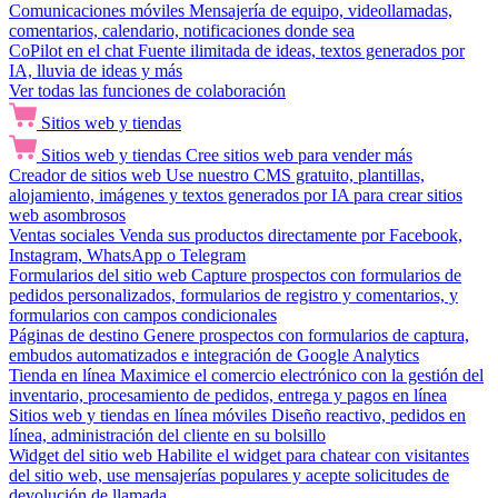
Comunicaciones móviles
Mensajería de equipo, videollamadas,
comentarios, calendario, notificaciones donde sea
CoPilot en el chat
Fuente ilimitada de ideas, textos generados por
IA, lluvia de ideas y más
Ver todas las funciones de colaboración
Sitios web y tiendas
Sitios web y tiendas
Cree sitios web para vender más
Creador de sitios web
Use nuestro CMS gratuito, plantillas,
alojamiento, imágenes y textos generados por IA para crear sitios
web asombrosos
Ventas sociales
Venda sus productos directamente por Facebook,
Instagram, WhatsApp o Telegram
Formularios del sitio web
Capture prospectos con formularios de
pedidos personalizados, formularios de registro y comentarios, y
formularios con campos condicionales
Páginas de destino
Genere prospectos con formularios de captura,
embudos automatizados e integración de Google Analytics
Tienda en línea
Maximice el comercio electrónico con la gestión del
inventario, procesamiento de pedidos, entrega y pagos en línea
Sitios web y tiendas en línea móviles
Diseño reactivo, pedidos en
línea, administración del cliente en su bolsillo
Widget del sitio web
Habilite el widget para chatear con visitantes
del sitio web, use mensajerías populares y acepte solicitudes de
devolución de llamada