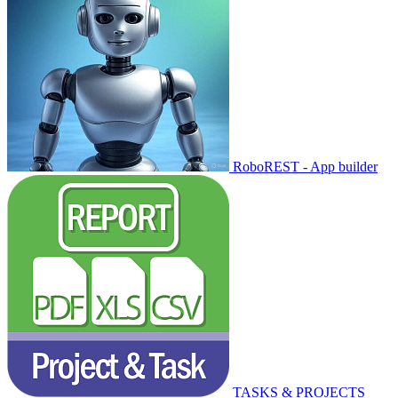
RoboREST - App builder
TASKS & PROJECTS