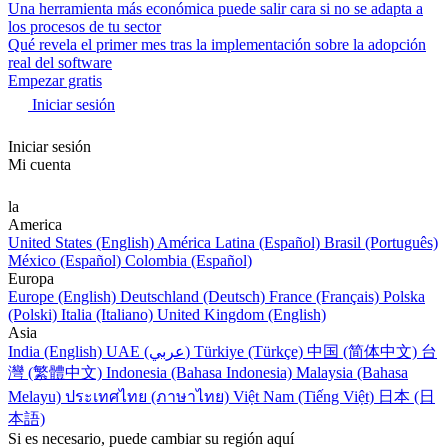
Una herramienta más económica puede salir cara si no se adapta a
los procesos de tu sector
Qué revela el primer mes tras la implementación sobre la adopción
real del software
Empezar gratis
Iniciar sesión
Iniciar sesión
Mi cuenta
la
America
United States (English)
América Latina (Español)
Brasil (Português)
México (Español)
Colombia (Español)
Europa
Europe (English)
Deutschland (Deutsch)
France (Français)
Polska
(Polski)
Italia (Italiano)
United Kingdom (English)
Asia
India (English)
UAE (عربي)
Türkiye (Türkçe)
中国 (简体中文)
台
灣 (繁體中文)
Indonesia (Bahasa Indonesia)
Malaysia (Bahasa
Melayu)
ประเทศไทย (ภาษาไทย)
Việt Nam (Tiếng Việt)
日本 (日
本語)
Si es necesario, puede cambiar su región aquí