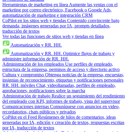
Herramientas de marketing en línea
Aumente las ventas con el
marketing por correo electrónico, Facebook o Google Ads,
automatización de marketing e integración CRM
CoPilot en los sitios web y tiendas
Contenido convincente bajo
demanda, imágenes generadas por IA, prompts detallados,
traducción de textos
Ver todas las funciones de sitios web y tiendas en línea
Automatización y RR. HH.
Automatización y RR. HH.
Optimice flujos de trabajo y
administre información de RR. HH.
Administración de los empleados
Use perfiles de empleado,
estructura de la empresa, permisos de acceso y directorio activo
Cultura y compromiso
Obtenga noticias de la empresa, encuestas,
insignias de reconocimiento, etiquetas y notificaciones personales
RR. HH. móviles
Chat, videollamadas, perfiles de empleado,
aprobaciones, notificaciones sobre la marcha
Administración de trabajo
Realice un seguimiento del rendimiento
del empleado con KPI, informes de trabajo, vista del supervisor
Comunicaciones internas
Comuníquese con anuncios en video,
recordatorios, chats públicos y privados
CoPilot en el Feed
Resúmenes de hilos de comentarios, ideas
generadas por IA, edición y creación de textos, respuestas escritas
por IA, traducción de textos