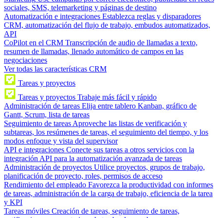
sociales, SMS, telemarketing y páginas de destino
Automatización e integraciones
Establezca reglas y disparadores
CRM, automatización del flujo de trabajo, embudos automatizados,
API
CoPilot en el CRM
Transcripción de audio de llamadas a texto,
resumen de llamadas, llenado automático de campos en las
negociaciones
Ver todas las características CRM
Tareas y proyectos
Tareas y proyectos
Trabaje más fácil y rápido
Administración de tareas
Elija entre tablero Kanban, gráfico de
Gantt, Scrum, lista de tareas
Seguimiento de tareas
Aproveche las listas de verificación y
subtareas, los resúmenes de tareas, el seguimiento del tiempo, y los
modos enfoque y vista del supervisor
API e integraciones
Conecte sus tareas a otros servicios con la
integración API para la automatización avanzada de tareas
Administración de proyectos
Utilice proyectos, grupos de trabajo,
planificación de proyecto, roles, permisos de acceso
Rendimiento del empleado
Favorezca la productividad con informes
de tareas, administración de la carga de trabajo, eficiencia de la tarea
y KPI
Tareas móviles
Creación de tareas, seguimiento de tareas,