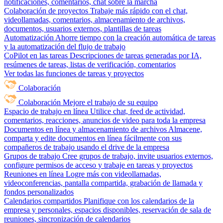
notificaciones, comentarios, chat sobre la marcha
Colaboración de proyectos
Trabaje más rápido con el chat,
videollamadas, comentarios, almacenamiento de archivos,
documentos, usuarios externos, plantillas de tareas
Automatización
Ahorre tiempo con la creación automática de tareas
y la automatización del flujo de trabajo
CoPilot en las tareas
Descripciones de tareas generadas por IA,
resúmenes de tareas, listas de verificación, comentarios
Ver todas las funciones de tareas y proyectos
Colaboración
Colaboración
Mejore el trabajo de su equipo
Espacio de trabajo en línea
Utilice chat, feed de actividad,
comentarios, reacciones, anuncios de video para toda la empresa
Documentos en línea y almacenamiento de archivos
Almacene,
comparta y edite documentos en línea fácilmente con sus
compañeros de trabajo usando el drive de la empresa
Grupos de trabajo
Cree grupos de trabajo, invite usuarios externos,
configure permisos de acceso y trabaje en tareas y proyectos
Reuniones en línea
Logre más con videollamadas,
videoconferencias, pantalla compartida, grabación de llamada y
fondos personalizados
Calendarios compartidos
Planifique con los calendarios de la
empresa y personales, espacios disponibles, reservación de sala de
reuniones, sincronización de calendarios