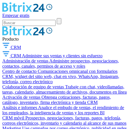
Empezar gratis
Producto
CRM
CRM
Administre sus ventas y clientes sin esfuerzo
Administración de ventas
Administre prospectos, negociaciones,
contactos, canales, permisos de acceso y roles
Centro de contacto
Comunicaciones omnicanal con formularios
CRM, widget del sitio web, chat en vivo, WhatsApp, Instagram,
telefonía, correo electrónico
Colaboración de equipo de ventas
Trabaje con chat, videollamadas,
tareas, calendario, almacenamiento de archivos, documentos en línea
Activación de ventas
Obtenga cotizaciones, facturas, pagos,
catálogo, inventario, firma electrónica y tienda CRM
Análisis e informes
Analice el embudo de ventas, el rendimiento de
los empleados, la inteligencia de ventas y los reportes BI
CRM móvil
Prospectos, negociaciones, facturas, pagos, telefonía,
correos electrónicos, inventario y calendario al alcance de sus manos
Marketing
Use campañas por correo electrónico, publicidad en redes