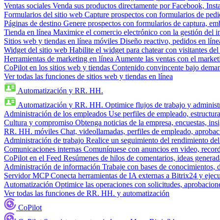
Ventas sociales
Venda sus productos directamente por Facebook, In
Formularios del sitio web
Capture prospectos con formularios de pedi
Páginas de destino
Genere prospectos con formularios de captura, em
Tienda en línea
Maximice el comercio electrónico con la gestión del i
Sitios web y tiendas en línea móviles
Diseño reactivo, pedidos en línea
Widget del sitio web
Habilite el widget para chatear con visitantes de
Herramientas de marketing en línea
Aumente las ventas con el market
CoPilot en los sitios web y tiendas
Contenido convincente bajo demand
Ver todas las funciones de sitios web y tiendas en línea
Automatización y RR. HH.
Automatización y RR. HH.
Optimice flujos de trabajo y admini
Administración de los empleados
Use perfiles de empleado, estructura
Cultura y compromiso
Obtenga noticias de la empresa, encuestas, insi
RR. HH. móviles
Chat, videollamadas, perfiles de empleado, aprobac
Administración de trabajo
Realice un seguimiento del rendimiento del
Comunicaciones internas
Comuníquese con anuncios en video, recorda
CoPilot en el Feed
Resúmenes de hilos de comentarios, ideas generadas
Administración de información
Trabaje con bases de conocimientos, 
Servidor MCP
Conecta herramientas de IA externas a Bitrix24 y ejecu
Automatización
Optimice las operaciones con solicitudes, aprobacione
Ver todas las funciones de RR. HH. y automatización
CoPilot