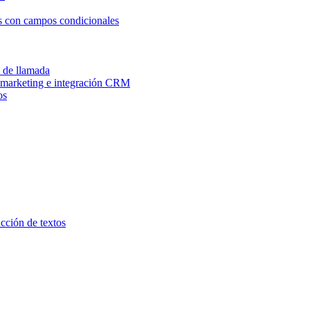
os con campos condicionales
n de llamada
e marketing e integración CRM
os
ucción de textos