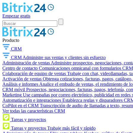
Empezar gratis
Producto
CRM
CRM
Administre sus ventas y clientes sin esfuerzo
Administración de ventas
Administre prospectos, negociaciones, conta
Centro de contacto
Comunicaciones omnicanal con formularios CRM, wi
Colaboración de equipo de ventas
Trabaje con chat, videollamadas, t
Activación de ventas
Obtenga cotizaciones, facturas, pagos, catálogo,
Análisis e informes
Analice el embudo de ventas, el rendimiento de los
CRM móvil
Prospectos, negociaciones, facturas, pagos, telefonía, cor
Marketing
Use campañas por correo electrónico, publicidad en redes 
Automatización e integraciones
Establezca reglas y disparadores CRM
CoPilot en el CRM
Transcripción de audio de llamadas a texto, resu
Ver todas las características CRM
Tareas y proyectos
Tareas y proyectos
Trabaje más fácil y rápido