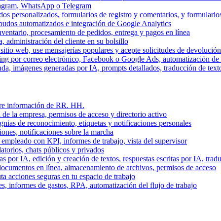
stagram, WhatsApp o Telegram
dos personalizados, formularios de registro y comentarios, y formulari
budos automatizados e integración de Google Analytics
nventario, procesamiento de pedidos, entrega y pagos en línea
, administración del cliente en su bolsillo
l sitio web, use mensajerías populares y acepte solicitudes de devolució
ing por correo electrónico, Facebook o Google Ads, automatización d
a, imágenes generadas por IA, prompts detallados, traducción de text
stre información de RR. HH.
 de la empresa, permisos de acceso y directorio activo
gnias de reconocimiento, etiquetas y notificaciones personales
iones, notificaciones sobre la marcha
 empleado con KPI, informes de trabajo, vista del supervisor
torios, chats públicos y privados
 por IA, edición y creación de textos, respuestas escritas por IA, trad
documentos en línea, almacenamiento de archivos, permisos de acceso
ta acciones seguras en tu espacio de trabajo
s, informes de gastos, RPA, automatización del flujo de trabajo