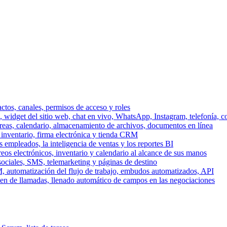
ctos, canales, permisos de acceso y roles
dget del sitio web, chat en vivo, WhatsApp, Instagram, telefonía, co
areas, calendario, almacenamiento de archivos, documentos en línea
 inventario, firma electrónica y tienda CRM
 empleados, la inteligencia de ventas y los reportes BI
reos electrónicos, inventario y calendario al alcance de sus manos
sociales, SMS, telemarketing y páginas de destino
, automatización del flujo de trabajo, embudos automatizados, API
men de llamadas, llenado automático de campos en las negociaciones