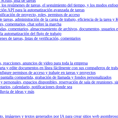
 Scrum, lista de tareas
, los resúmenes de tareas, el seguimiento del tiempo, y los modos enfoq
ración API para la automatización avanzada de tareas
nificación de proyecto, roles, permisos de acceso
tareas, administración de la carga de trabajo, eficiencia de la tarea y 
nes, comentarios, chat sobre la marcha
adas, comentarios, almacenamiento de archivos, documentos, usuarios ext
la automatización del flujo de trabajo
es de tareas, listas de verificación, comentarios
os, reacciones, anuncios de video para toda la empresa
ta y edite documentos en línea fácilmente con sus compañeros de traba
onfigure permisos de acceso y trabaje en tareas y proyectos
pantalla compartida, grabación de llamada y fondos personalizados
 y personales, espacios disponibles, reservación de sala de reuniones, s
arios, calendario, notificaciones donde sea
lluvia de ideas y más
nto, imágenes y textos generados por IA para crear sitios web asombros