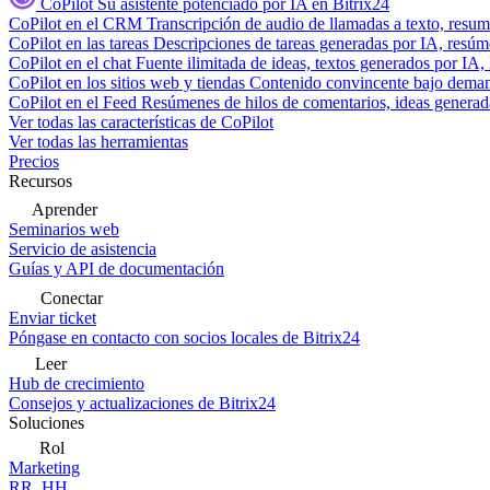
CoPilot
Su asistente potenciado por IA en Bitrix24
CoPilot en el CRM
Transcripción de audio de llamadas a texto, resu
CoPilot en las tareas
Descripciones de tareas generadas por IA, resúmen
CoPilot en el chat
Fuente ilimitada de ideas, textos generados por IA, 
CoPilot en los sitios web y tiendas
Contenido convincente bajo demand
CoPilot en el Feed
Resúmenes de hilos de comentarios, ideas generadas
Ver todas las características de CoPilot
Ver todas las herramientas
Precios
Recursos
Aprender
Seminarios web
Servicio de asistencia
Guías y API de documentación
Conectar
Enviar ticket
Póngase en contacto con socios locales de Bitrix24
Leer
Hub de crecimiento
Consejos y actualizaciones de Bitrix24
Soluciones
Rol
Marketing
RR. HH.