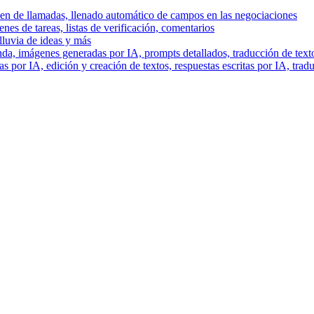
men de llamadas, llenado automático de campos en las negociaciones
es de tareas, listas de verificación, comentarios
lluvia de ideas y más
a, imágenes generadas por IA, prompts detallados, traducción de text
 por IA, edición y creación de textos, respuestas escritas por IA, trad