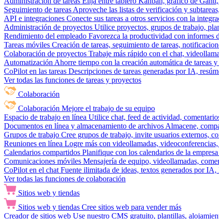
Administración de tareas
Elija entre tablero Kanban, gráfico de Gantt,
Seguimiento de tareas
Aproveche las listas de verificación y subtareas
API e integraciones
Conecte sus tareas a otros servicios con la integ
Administración de proyectos
Utilice proyectos, grupos de trabajo, pla
Rendimiento del empleado
Favorezca la productividad con informes de 
Tareas móviles
Creación de tareas, seguimiento de tareas, notificacio
Colaboración de proyectos
Trabaje más rápido con el chat, videollam
Automatización
Ahorre tiempo con la creación automática de tareas y 
CoPilot en las tareas
Descripciones de tareas generadas por IA, resúmen
Ver todas las funciones de tareas y proyectos
Colaboración
Colaboración
Mejore el trabajo de su equipo
Espacio de trabajo en línea
Utilice chat, feed de actividad, comentari
Documentos en línea y almacenamiento de archivos
Almacene, compar
Grupos de trabajo
Cree grupos de trabajo, invite usuarios externos, c
Reuniones en línea
Logre más con videollamadas, videoconferencias, 
Calendarios compartidos
Planifique con los calendarios de la empresa
Comunicaciones móviles
Mensajería de equipo, videollamadas, coment
CoPilot en el chat
Fuente ilimitada de ideas, textos generados por IA, 
Ver todas las funciones de colaboración
Sitios web y tiendas
Sitios web y tiendas
Cree sitios web para vender más
Creador de sitios web
Use nuestro CMS gratuito, plantillas, alojamie