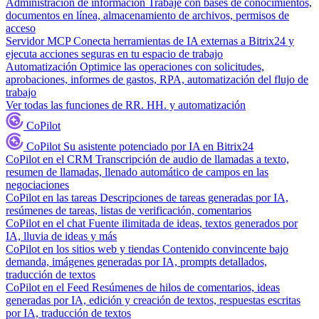
Administración de información
Trabaje con bases de conocimientos,
documentos en línea, almacenamiento de archivos, permisos de
acceso
Servidor MCP
Conecta herramientas de IA externas a Bitrix24 y
ejecuta acciones seguras en tu espacio de trabajo
Automatización
Optimice las operaciones con solicitudes,
aprobaciones, informes de gastos, RPA, automatización del flujo de
trabajo
Ver todas las funciones de RR. HH. y automatización
CoPilot
CoPilot
Su asistente potenciado por IA en Bitrix24
CoPilot en el CRM
Transcripción de audio de llamadas a texto,
resumen de llamadas, llenado automático de campos en las
negociaciones
CoPilot en las tareas
Descripciones de tareas generadas por IA,
resúmenes de tareas, listas de verificación, comentarios
CoPilot en el chat
Fuente ilimitada de ideas, textos generados por
IA, lluvia de ideas y más
CoPilot en los sitios web y tiendas
Contenido convincente bajo
demanda, imágenes generadas por IA, prompts detallados,
traducción de textos
CoPilot en el Feed
Resúmenes de hilos de comentarios, ideas
generadas por IA, edición y creación de textos, respuestas escritas
por IA, traducción de textos