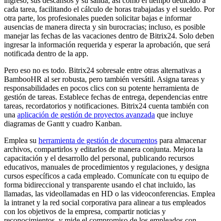
ingreso, sus descansos y su salida, así como el tiempo dedicado a
cada tarea, facilitando el cálculo de horas trabajadas y el sueldo. Por
otra parte, los profesionales pueden solicitar bajas e informar
ausencias de manera directa y sin burocracias; incluso, es posible
manejar las fechas de las vacaciones dentro de Bitrix24. Solo deben
ingresar la información requerida y esperar la aprobación, que será
notificada dentro de la app.
Pero eso no es todo. Bitrix24 sobresale entre otras alternativas a
BambooHR al ser robusta, pero también versátil. Asigna tareas y
responsabilidades en pocos clics con su potente herramienta de
gestión de tareas. Establece fechas de entrega, dependencias entre
tareas, recordatorios y notificaciones. Bitrix24 cuenta también con
una
aplicación de gestión de proyectos avanzada
que incluye
diagramas de Gantt y cuadro Kanban.
Emplea su
herramienta de gestión de documentos
para almacenar
archivos, compartirlos y editarlos de manera conjunta. Mejora la
capacitación y el desarrollo del personal, publicando recursos
educativos, manuales de procedimientos y regulaciones, y designa
cursos específicos a cada empleado. Comunícate con tu equipo de
forma bidireccional y transparente usando el chat incluido, las
llamadas, las videollamadas en HD o las videoconferencias. Emplea
la intranet y la red social corporativa para alinear a tus empleados
con los objetivos de la empresa, compartir noticias y
reconocimientos, y mide el compromiso de los empleados con