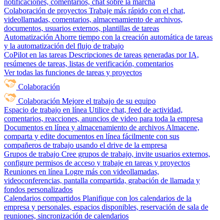
notificaciones, comentarios, chat sobre la marcha
Colaboración de proyectos
Trabaje más rápido con el chat,
videollamadas, comentarios, almacenamiento de archivos,
documentos, usuarios externos, plantillas de tareas
Automatización
Ahorre tiempo con la creación automática de tareas
y la automatización del flujo de trabajo
CoPilot en las tareas
Descripciones de tareas generadas por IA,
resúmenes de tareas, listas de verificación, comentarios
Ver todas las funciones de tareas y proyectos
Colaboración
Colaboración
Mejore el trabajo de su equipo
Espacio de trabajo en línea
Utilice chat, feed de actividad,
comentarios, reacciones, anuncios de video para toda la empresa
Documentos en línea y almacenamiento de archivos
Almacene,
comparta y edite documentos en línea fácilmente con sus
compañeros de trabajo usando el drive de la empresa
Grupos de trabajo
Cree grupos de trabajo, invite usuarios externos,
configure permisos de acceso y trabaje en tareas y proyectos
Reuniones en línea
Logre más con videollamadas,
videoconferencias, pantalla compartida, grabación de llamada y
fondos personalizados
Calendarios compartidos
Planifique con los calendarios de la
empresa y personales, espacios disponibles, reservación de sala de
reuniones, sincronización de calendarios