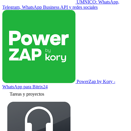
UMNICO: WhatsApp,
Telegram, WhatsApp Business API y redes sociales
PowerZap by Kory -
WhatsApp para Bitrix24
Tareas y proyectos