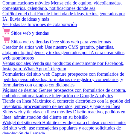
Comunicaciones móviles
Mensajería de equipo, videollamadas,
comentarios, calendario, notificaciones donde sea
CoPilot en el chat
Fuente ilimitada de ideas, textos generados por
IA, lluvia de ideas y más
Ver todas las funciones de colaboración
Sitios web y tiendas
Sitios web y tiendas
Cree sitios web para vender más
Creador de sitios web
Use nuestro CMS gratuito, plantillas,
alojamiento, imágenes y textos generados por IA para crear sitios
web asombrosos
Ventas sociales
Venda sus productos directamente por Facebook,
Instagram, WhatsApp o Telegram
Formularios del sitio web
Capture prospectos con formularios de
pedidos personalizados, formularios de registro y comentarios, y
formularios con campos condicionales
Páginas de destino
Genere prospectos con formularios de captura,
embudos automatizados e integración de Google Analytics
Tienda en línea
Maximice el comercio electrónico con la gestión del
inventario, procesamiento de pedidos, entrega y pagos en línea
Sitios web y tiendas en línea móviles
Diseño reactivo, pedidos en
línea, administración del cliente en su bolsillo
Widget del sitio web
Habilite el widget para chatear con visitantes
del sitio web, use mensajerías populares y acepte solicitudes de
devolución de llamada