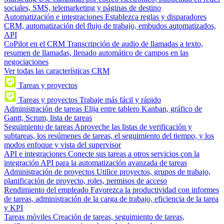
sociales, SMS, telemarketing y páginas de destino
Automatización e integraciones
Establezca reglas y disparadores
CRM, automatización del flujo de trabajo, embudos automatizados,
API
CoPilot en el CRM
Transcripción de audio de llamadas a texto,
resumen de llamadas, llenado automático de campos en las
negociaciones
Ver todas las características CRM
Tareas y proyectos
Tareas y proyectos
Trabaje más fácil y rápido
Administración de tareas
Elija entre tablero Kanban, gráfico de
Gantt, Scrum, lista de tareas
Seguimiento de tareas
Aproveche las listas de verificación y
subtareas, los resúmenes de tareas, el seguimiento del tiempo, y los
modos enfoque y vista del supervisor
API e integraciones
Conecte sus tareas a otros servicios con la
integración API para la automatización avanzada de tareas
Administración de proyectos
Utilice proyectos, grupos de trabajo,
planificación de proyecto, roles, permisos de acceso
Rendimiento del empleado
Favorezca la productividad con informes
de tareas, administración de la carga de trabajo, eficiencia de la tarea
y KPI
Tareas móviles
Creación de tareas, seguimiento de tareas,