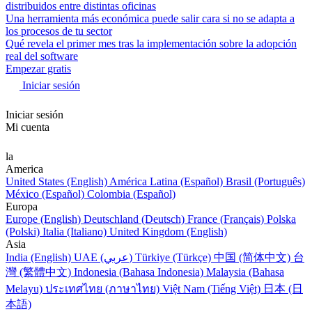
distribuidos entre distintas oficinas
Una herramienta más económica puede salir cara si no se adapta a
los procesos de tu sector
Qué revela el primer mes tras la implementación sobre la adopción
real del software
Empezar gratis
Iniciar sesión
Iniciar sesión
Mi cuenta
la
America
United States (English)
América Latina (Español)
Brasil (Português)
México (Español)
Colombia (Español)
Europa
Europe (English)
Deutschland (Deutsch)
France (Français)
Polska
(Polski)
Italia (Italiano)
United Kingdom (English)
Asia
India (English)
UAE (عربي)
Türkiye (Türkçe)
中国 (简体中文)
台
灣 (繁體中文)
Indonesia (Bahasa Indonesia)
Malaysia (Bahasa
Melayu)
ประเทศไทย (ภาษาไทย)
Việt Nam (Tiếng Việt)
日本 (日
本語)