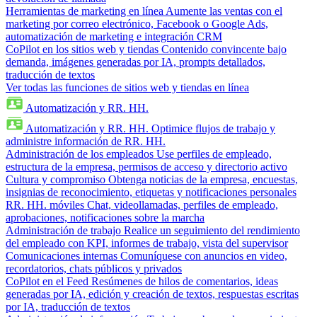
Herramientas de marketing en línea
Aumente las ventas con el
marketing por correo electrónico, Facebook o Google Ads,
automatización de marketing e integración CRM
CoPilot en los sitios web y tiendas
Contenido convincente bajo
demanda, imágenes generadas por IA, prompts detallados,
traducción de textos
Ver todas las funciones de sitios web y tiendas en línea
Automatización y RR. HH.
Automatización y RR. HH.
Optimice flujos de trabajo y
administre información de RR. HH.
Administración de los empleados
Use perfiles de empleado,
estructura de la empresa, permisos de acceso y directorio activo
Cultura y compromiso
Obtenga noticias de la empresa, encuestas,
insignias de reconocimiento, etiquetas y notificaciones personales
RR. HH. móviles
Chat, videollamadas, perfiles de empleado,
aprobaciones, notificaciones sobre la marcha
Administración de trabajo
Realice un seguimiento del rendimiento
del empleado con KPI, informes de trabajo, vista del supervisor
Comunicaciones internas
Comuníquese con anuncios en video,
recordatorios, chats públicos y privados
CoPilot en el Feed
Resúmenes de hilos de comentarios, ideas
generadas por IA, edición y creación de textos, respuestas escritas
por IA, traducción de textos