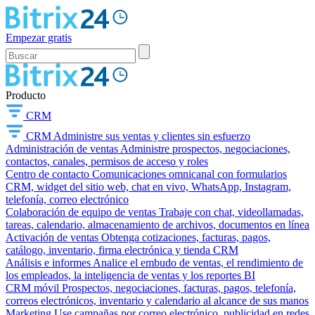
Empezar gratis
Producto
CRM
CRM
Administre sus ventas y clientes sin esfuerzo
Administración de ventas
Administre prospectos, negociaciones,
contactos, canales, permisos de acceso y roles
Centro de contacto
Comunicaciones omnicanal con formularios
CRM, widget del sitio web, chat en vivo, WhatsApp, Instagram,
telefonía, correo electrónico
Colaboración de equipo de ventas
Trabaje con chat, videollamadas,
tareas, calendario, almacenamiento de archivos, documentos en línea
Activación de ventas
Obtenga cotizaciones, facturas, pagos,
catálogo, inventario, firma electrónica y tienda CRM
Análisis e informes
Analice el embudo de ventas, el rendimiento de
los empleados, la inteligencia de ventas y los reportes BI
CRM móvil
Prospectos, negociaciones, facturas, pagos, telefonía,
correos electrónicos, inventario y calendario al alcance de sus manos
Marketing
Use campañas por correo electrónico, publicidad en redes