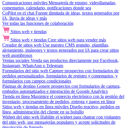
Comunicaciones móviles
Mensajería de equipo, videollamadas,
comentarios, calendario, notificaciones donde sea
CoPilot en el chat
Fuente ilimitada de ideas, textos generados por
IA, lluvia de ideas y más
Ver todas las funciones de colaboración
Sitios web y tiendas
Sitios web y tiendas
Cree sitios web para vender más
Creador de sitios web
Use nuestro CMS gratuito, plantillas,
alojamiento, imágenes y textos generados por IA para crear sitios
web asombrosos
Ventas sociales
Venda sus productos directamente por Facebook,
Instagram, WhatsApp o Telegram
Formularios del sitio web
Capture prospectos con formularios de
pedidos personalizados, formularios de registro y comentarios, y
formularios con campos condicionales
Páginas de destino
Genere prospectos con formularios de captura,
embudos automatizados e integración de Google Analytics
Tienda en línea
Maximice el comercio electrónico con la gestión del
inventario, procesamiento de pedidos, entrega y pagos en línea
Sitios web y tiendas en línea móviles
Diseño reactivo, pedidos en
línea, administración del cliente en su bolsillo
Widget del sitio web
Habilite el widget para chatear con visitantes
del sitio web, use mensajerías populares y acepte solicitudes de
devolución de llamada