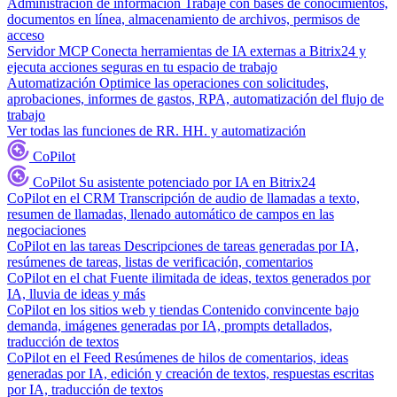
Administración de información
Trabaje con bases de conocimientos,
documentos en línea, almacenamiento de archivos, permisos de
acceso
Servidor MCP
Conecta herramientas de IA externas a Bitrix24 y
ejecuta acciones seguras en tu espacio de trabajo
Automatización
Optimice las operaciones con solicitudes,
aprobaciones, informes de gastos, RPA, automatización del flujo de
trabajo
Ver todas las funciones de RR. HH. y automatización
CoPilot
CoPilot
Su asistente potenciado por IA en Bitrix24
CoPilot en el CRM
Transcripción de audio de llamadas a texto,
resumen de llamadas, llenado automático de campos en las
negociaciones
CoPilot en las tareas
Descripciones de tareas generadas por IA,
resúmenes de tareas, listas de verificación, comentarios
CoPilot en el chat
Fuente ilimitada de ideas, textos generados por
IA, lluvia de ideas y más
CoPilot en los sitios web y tiendas
Contenido convincente bajo
demanda, imágenes generadas por IA, prompts detallados,
traducción de textos
CoPilot en el Feed
Resúmenes de hilos de comentarios, ideas
generadas por IA, edición y creación de textos, respuestas escritas
por IA, traducción de textos