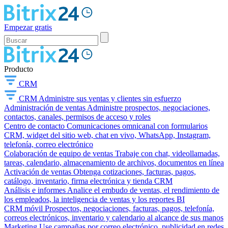
Empezar gratis
Producto
CRM
CRM
Administre sus ventas y clientes sin esfuerzo
Administración de ventas
Administre prospectos, negociaciones,
contactos, canales, permisos de acceso y roles
Centro de contacto
Comunicaciones omnicanal con formularios
CRM, widget del sitio web, chat en vivo, WhatsApp, Instagram,
telefonía, correo electrónico
Colaboración de equipo de ventas
Trabaje con chat, videollamadas,
tareas, calendario, almacenamiento de archivos, documentos en línea
Activación de ventas
Obtenga cotizaciones, facturas, pagos,
catálogo, inventario, firma electrónica y tienda CRM
Análisis e informes
Analice el embudo de ventas, el rendimiento de
los empleados, la inteligencia de ventas y los reportes BI
CRM móvil
Prospectos, negociaciones, facturas, pagos, telefonía,
correos electrónicos, inventario y calendario al alcance de sus manos
Marketing
Use campañas por correo electrónico, publicidad en redes