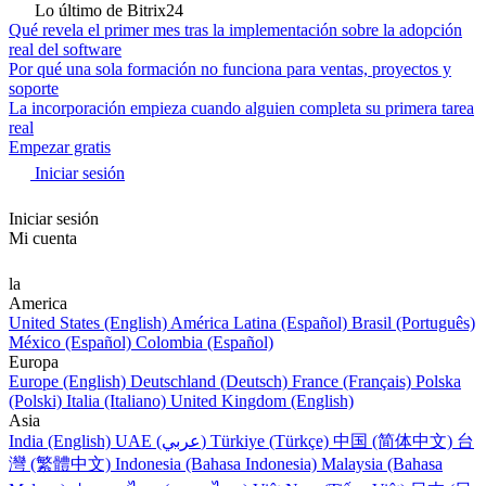
Lo último de Bitrix24
Qué revela el primer mes tras la implementación sobre la adopción
real del software
Por qué una sola formación no funciona para ventas, proyectos y
soporte
La incorporación empieza cuando alguien completa su primera tarea
real
Empezar gratis
Iniciar sesión
Iniciar sesión
Mi cuenta
la
America
United States (English)
América Latina (Español)
Brasil (Português)
México (Español)
Colombia (Español)
Europa
Europe (English)
Deutschland (Deutsch)
France (Français)
Polska
(Polski)
Italia (Italiano)
United Kingdom (English)
Asia
India (English)
UAE (عربي)
Türkiye (Türkçe)
中国 (简体中文)
台
灣 (繁體中文)
Indonesia (Bahasa Indonesia)
Malaysia (Bahasa