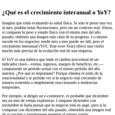
¿Qué es el crecimiento interanual o YoY?
Imagina que estás evaluando tu salud física. Si solo te pesas una vez
al mes, podrías notar fluctuaciones, pero sin un contexto real. Ahora,
si comparas tu peso y estado físico con el mismo mes del año
pasado, obtienes una imagen más clara de tu progreso. Lo mismo
sucede en los negocios: medir mes a mes puede ser útil, pero el
crecimiento interanual (YoY, Year-over-Year) ofrece una visión
mucho más precisa de la evolución real de una empresa.
El YoY es una métrica que mide el cambio porcentual de un
indicador clave—ventas, ingresos, margen de beneficio, etc.—
comparando un período actual con el mismo período del año
anterior. ¿Por qué es importante? Porque elimina el ruido de la
estacionalidad y te permite ver si tu negocio está creciendo de
manera sostenida o simplemente reaccionando a tendencias
temporales.
Por ejemplo, si diriges un e-commerce, es probable que diciembre
sea un mes de ventas explosivas. Comparar diciembre con
noviembre te haría pensar que tu negocio está en auge, pero si lo
comparas con diciembre del año pasado, obtendrás una imagen real
de si creciste o simplemente repetiste el mismo patrón.