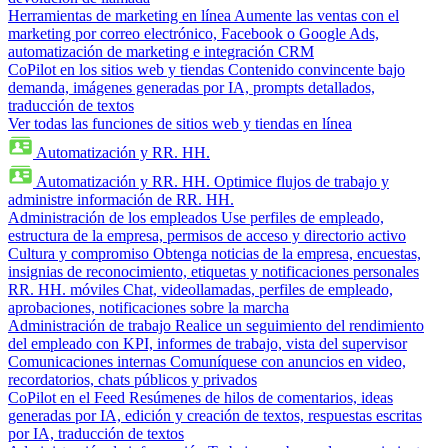
Herramientas de marketing en línea
Aumente las ventas con el
marketing por correo electrónico, Facebook o Google Ads,
automatización de marketing e integración CRM
CoPilot en los sitios web y tiendas
Contenido convincente bajo
demanda, imágenes generadas por IA, prompts detallados,
traducción de textos
Ver todas las funciones de sitios web y tiendas en línea
Automatización y RR. HH.
Automatización y RR. HH.
Optimice flujos de trabajo y
administre información de RR. HH.
Administración de los empleados
Use perfiles de empleado,
estructura de la empresa, permisos de acceso y directorio activo
Cultura y compromiso
Obtenga noticias de la empresa, encuestas,
insignias de reconocimiento, etiquetas y notificaciones personales
RR. HH. móviles
Chat, videollamadas, perfiles de empleado,
aprobaciones, notificaciones sobre la marcha
Administración de trabajo
Realice un seguimiento del rendimiento
del empleado con KPI, informes de trabajo, vista del supervisor
Comunicaciones internas
Comuníquese con anuncios en video,
recordatorios, chats públicos y privados
CoPilot en el Feed
Resúmenes de hilos de comentarios, ideas
generadas por IA, edición y creación de textos, respuestas escritas
por IA, traducción de textos