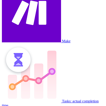
Make
Tasks: actual completion
time