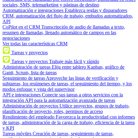
sociales, SMS, telemarketing y páginas de destino
Automatización e integraciones
Establezca reglas y disparadores
CRM, automatización del flujo de trabajo, embudos automatizados,
API
CoPilot en el CRM
Transcripción de audio de llamadas a texto,
resumen de llamadas, llenado automático de campos en las
negociaciones
Ver todas las características CRM
Tareas y proyectos
Tareas y proyectos
Trabaje más fácil y rápido
Administración de tareas
Elija entre tablero Kanban, gráfico de
Gantt, Scrum, lista de tareas
Seguimiento de tareas
Aproveche las listas de verificación y
subtareas, los resúmenes de tareas, el seguimiento del tiempo, y los
modos enfoque y vista del supervisor
API e integraciones
Conecte sus tareas a otros servicios con la
integración API para la automatización avanzada de tareas
Administración de proyectos
Utilice proyectos, grupos de trabajo,
planificación de proyecto, roles, permisos de acceso
Rendimiento del empleado
Favorezca la productividad con informes
de tareas, administración de la carga de trabajo, eficiencia de la tarea
y KPI
Tareas móviles
Creación de tareas, seguimiento de tareas,