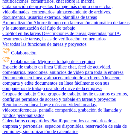
notificaciones, comentarios, chat sobre la marcha
Colaboración de proyectos
Trabaje más rápido con el chat,
videollamadas, comentarios, almacenamiento de archivos,
documentos, usuarios externos, plantillas de tareas
Automatización
Ahorre tiempo con la creación automática de tareas
y la automatización del flujo de trabajo
CoPilot en las tareas
Descripciones de tareas generadas por IA,
resúmenes de tareas, listas de verificación, comentarios
Ver todas las funciones de tareas y proyectos
Colaboración
Colaboración
Mejore el trabajo de su equipo
Espacio de trabajo en línea
Utilice chat, feed de actividad,
comentarios, reacciones, anuncios de video para toda la empresa
Documentos en línea y almacenamiento de archivos
Almacene,
comparta y edite documentos en línea fácilmente con sus
compañeros de trabajo usando el drive de la empresa
Grupos de trabajo
Cree grupos de trabajo, invite usuarios externos,
configure permisos de acceso y trabaje en tareas y proyectos
Reuniones en línea
Logre más con videollamadas,
videoconferencias, pantalla compartida, grabación de llamada y
fondos personalizados
Calendarios compartidos
Planifique con los calendarios de la
empresa y personales, espacios disponibles, reservación de sala de
reuniones, sincronización de calendarios