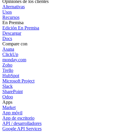
Opiniones de los clientes
Alternativas
Usos
Recursos
En Premisa
Edición En Premisa
Descargar
Docs
Compare con
Asana
ClickUp
monday.com
Zoho
Trello
HubSpot
Microsoft Project
Slack
SharePoint
Odoo
Apps
Market
App móvil
App de escritorio
API / desarrolladores
Google API Services