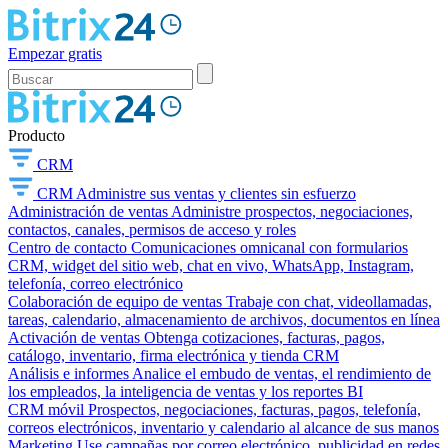
Empezar gratis
Producto
CRM
CRM
Administre sus ventas y clientes sin esfuerzo
Administración de ventas
Administre prospectos, negociaciones,
contactos, canales, permisos de acceso y roles
Centro de contacto
Comunicaciones omnicanal con formularios
CRM, widget del sitio web, chat en vivo, WhatsApp, Instagram,
telefonía, correo electrónico
Colaboración de equipo de ventas
Trabaje con chat, videollamadas,
tareas, calendario, almacenamiento de archivos, documentos en línea
Activación de ventas
Obtenga cotizaciones, facturas, pagos,
catálogo, inventario, firma electrónica y tienda CRM
Análisis e informes
Analice el embudo de ventas, el rendimiento de
los empleados, la inteligencia de ventas y los reportes BI
CRM móvil
Prospectos, negociaciones, facturas, pagos, telefonía,
correos electrónicos, inventario y calendario al alcance de sus manos
Marketing
Use campañas por correo electrónico, publicidad en redes