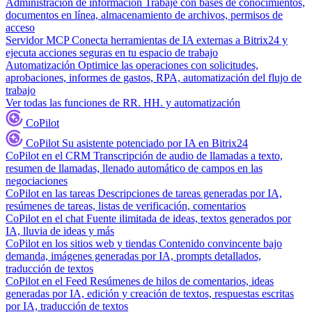
Administración de información
Trabaje con bases de conocimientos,
documentos en línea, almacenamiento de archivos, permisos de
acceso
Servidor MCP
Conecta herramientas de IA externas a Bitrix24 y
ejecuta acciones seguras en tu espacio de trabajo
Automatización
Optimice las operaciones con solicitudes,
aprobaciones, informes de gastos, RPA, automatización del flujo de
trabajo
Ver todas las funciones de RR. HH. y automatización
CoPilot
CoPilot
Su asistente potenciado por IA en Bitrix24
CoPilot en el CRM
Transcripción de audio de llamadas a texto,
resumen de llamadas, llenado automático de campos en las
negociaciones
CoPilot en las tareas
Descripciones de tareas generadas por IA,
resúmenes de tareas, listas de verificación, comentarios
CoPilot en el chat
Fuente ilimitada de ideas, textos generados por
IA, lluvia de ideas y más
CoPilot en los sitios web y tiendas
Contenido convincente bajo
demanda, imágenes generadas por IA, prompts detallados,
traducción de textos
CoPilot en el Feed
Resúmenes de hilos de comentarios, ideas
generadas por IA, edición y creación de textos, respuestas escritas
por IA, traducción de textos