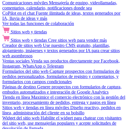
Comunicaciones móviles
Mensajería de equipo, videollamadas,
comentarios, calendario, notificaciones donde sea
CoPilot en el chat
Fuente ilimitada de ideas, textos generados por
IA, lluvia de ideas y más
Ver todas las funciones de colaboración
Sitios web y tiendas
Sitios web y tiendas
Cree sitios web para vender más
Creador de sitios web
Use nuestro CMS gratuito, plantillas,
alojamiento, imágenes y textos generados por IA para crear sitios
web asombrosos
Ventas sociales
Venda sus productos directamente por Facebook,
Instagram, WhatsApp o Telegram
Formularios del sitio web
Capture prospectos con formularios de
pedidos personalizados, formularios de registro y comentarios, y
formularios con campos condicionales
Páginas de destino
Genere prospectos con formularios de captura,
embudos automatizados e integración de Google Analytics
Tienda en línea
Maximice el comercio electrónico con la gestión del
inventario, procesamiento de pedidos, entrega y pagos en línea
Sitios web y tiendas en línea móviles
Diseño reactivo, pedidos en
línea, administración del cliente en su bolsillo
Widget del sitio web
Habilite el widget para chatear con visitantes
del sitio web, use mensajerías populares y acepte solicitudes de
devolución de llamada