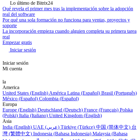
Lo último de Bitrix24
Qué revela el primer mes tras la implementación sobre la adopción
real del software
Por qué una sola formación no funciona para ventas, proyectos y
soporte
La incorporación empieza cuando alguien completa su primera tarea
real
Empezar gratis
Iniciar sesión
Iniciar sesión
Mi cuenta
la
America
United States (English)
América Latina (Español)
Brasil (Português)
México (Español)
Colombia (Español)
Europa
Europe (English)
Deutschland (Deutsch)
France (Français)
Polska
(Polski)
Italia (Italiano)
United Kingdom (English)
Asia
India (English)
UAE (عربي)
Türkiye (Türkçe)
中国 (简体中文)
台
灣 (繁體中文)
Indonesia (Bahasa Indonesia)
Malaysia (Bahasa