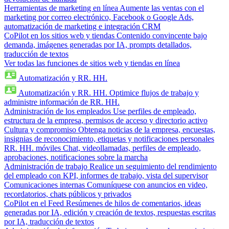
Herramientas de marketing en línea
Aumente las ventas con el
marketing por correo electrónico, Facebook o Google Ads,
automatización de marketing e integración CRM
CoPilot en los sitios web y tiendas
Contenido convincente bajo
demanda, imágenes generadas por IA, prompts detallados,
traducción de textos
Ver todas las funciones de sitios web y tiendas en línea
Automatización y RR. HH.
Automatización y RR. HH.
Optimice flujos de trabajo y
administre información de RR. HH.
Administración de los empleados
Use perfiles de empleado,
estructura de la empresa, permisos de acceso y directorio activo
Cultura y compromiso
Obtenga noticias de la empresa, encuestas,
insignias de reconocimiento, etiquetas y notificaciones personales
RR. HH. móviles
Chat, videollamadas, perfiles de empleado,
aprobaciones, notificaciones sobre la marcha
Administración de trabajo
Realice un seguimiento del rendimiento
del empleado con KPI, informes de trabajo, vista del supervisor
Comunicaciones internas
Comuníquese con anuncios en video,
recordatorios, chats públicos y privados
CoPilot en el Feed
Resúmenes de hilos de comentarios, ideas
generadas por IA, edición y creación de textos, respuestas escritas
por IA, traducción de textos