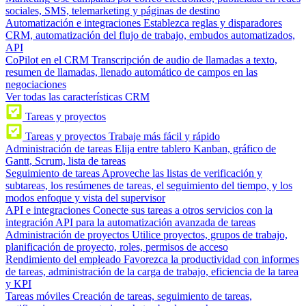
sociales, SMS, telemarketing y páginas de destino
Automatización e integraciones
Establezca reglas y disparadores
CRM, automatización del flujo de trabajo, embudos automatizados,
API
CoPilot en el CRM
Transcripción de audio de llamadas a texto,
resumen de llamadas, llenado automático de campos en las
negociaciones
Ver todas las características CRM
Tareas y proyectos
Tareas y proyectos
Trabaje más fácil y rápido
Administración de tareas
Elija entre tablero Kanban, gráfico de
Gantt, Scrum, lista de tareas
Seguimiento de tareas
Aproveche las listas de verificación y
subtareas, los resúmenes de tareas, el seguimiento del tiempo, y los
modos enfoque y vista del supervisor
API e integraciones
Conecte sus tareas a otros servicios con la
integración API para la automatización avanzada de tareas
Administración de proyectos
Utilice proyectos, grupos de trabajo,
planificación de proyecto, roles, permisos de acceso
Rendimiento del empleado
Favorezca la productividad con informes
de tareas, administración de la carga de trabajo, eficiencia de la tarea
y KPI
Tareas móviles
Creación de tareas, seguimiento de tareas,