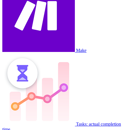
Make
Tasks: actual completion
time