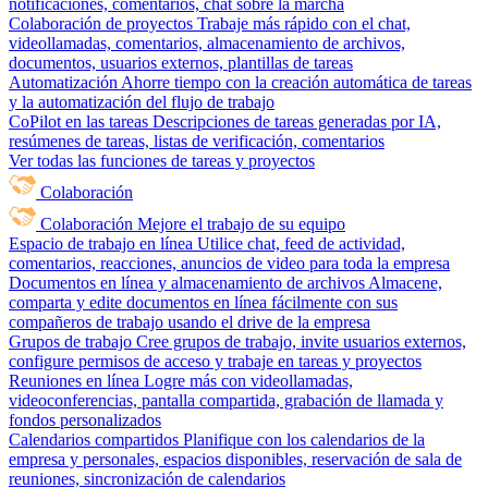
notificaciones, comentarios, chat sobre la marcha
Colaboración de proyectos
Trabaje más rápido con el chat,
videollamadas, comentarios, almacenamiento de archivos,
documentos, usuarios externos, plantillas de tareas
Automatización
Ahorre tiempo con la creación automática de tareas
y la automatización del flujo de trabajo
CoPilot en las tareas
Descripciones de tareas generadas por IA,
resúmenes de tareas, listas de verificación, comentarios
Ver todas las funciones de tareas y proyectos
Colaboración
Colaboración
Mejore el trabajo de su equipo
Espacio de trabajo en línea
Utilice chat, feed de actividad,
comentarios, reacciones, anuncios de video para toda la empresa
Documentos en línea y almacenamiento de archivos
Almacene,
comparta y edite documentos en línea fácilmente con sus
compañeros de trabajo usando el drive de la empresa
Grupos de trabajo
Cree grupos de trabajo, invite usuarios externos,
configure permisos de acceso y trabaje en tareas y proyectos
Reuniones en línea
Logre más con videollamadas,
videoconferencias, pantalla compartida, grabación de llamada y
fondos personalizados
Calendarios compartidos
Planifique con los calendarios de la
empresa y personales, espacios disponibles, reservación de sala de
reuniones, sincronización de calendarios