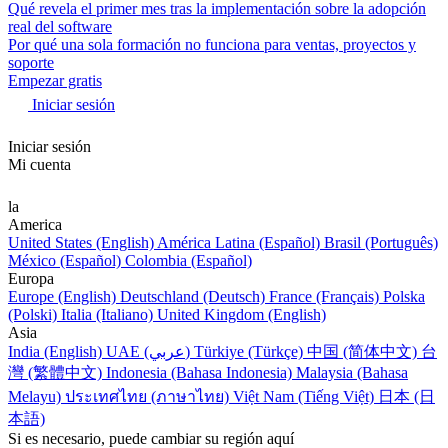
Qué revela el primer mes tras la implementación sobre la adopción
real del software
Por qué una sola formación no funciona para ventas, proyectos y
soporte
Empezar gratis
Iniciar sesión
Iniciar sesión
Mi cuenta
la
America
United States (English)
América Latina (Español)
Brasil (Português)
México (Español)
Colombia (Español)
Europa
Europe (English)
Deutschland (Deutsch)
France (Français)
Polska
(Polski)
Italia (Italiano)
United Kingdom (English)
Asia
India (English)
UAE (عربي)
Türkiye (Türkçe)
中国 (简体中文)
台
灣 (繁體中文)
Indonesia (Bahasa Indonesia)
Malaysia (Bahasa
Melayu)
ประเทศไทย (ภาษาไทย)
Việt Nam (Tiếng Việt)
日本 (日
本語)
Si es necesario, puede cambiar su región aquí