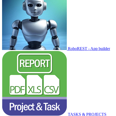
RoboREST - App builder
TASKS & PROJECTS