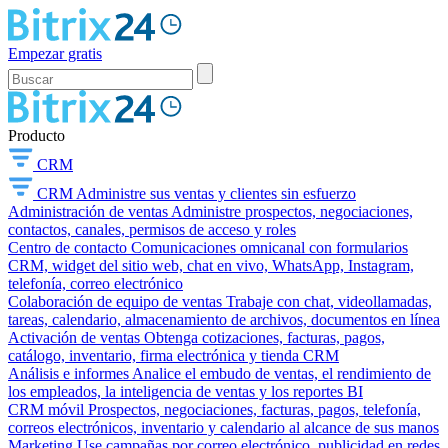
Empezar gratis
Producto
CRM
CRM
Administre sus ventas y clientes sin esfuerzo
Administración de ventas
Administre prospectos, negociaciones,
contactos, canales, permisos de acceso y roles
Centro de contacto
Comunicaciones omnicanal con formularios
CRM, widget del sitio web, chat en vivo, WhatsApp, Instagram,
telefonía, correo electrónico
Colaboración de equipo de ventas
Trabaje con chat, videollamadas,
tareas, calendario, almacenamiento de archivos, documentos en línea
Activación de ventas
Obtenga cotizaciones, facturas, pagos,
catálogo, inventario, firma electrónica y tienda CRM
Análisis e informes
Analice el embudo de ventas, el rendimiento de
los empleados, la inteligencia de ventas y los reportes BI
CRM móvil
Prospectos, negociaciones, facturas, pagos, telefonía,
correos electrónicos, inventario y calendario al alcance de sus manos
Marketing
Use campañas por correo electrónico, publicidad en redes