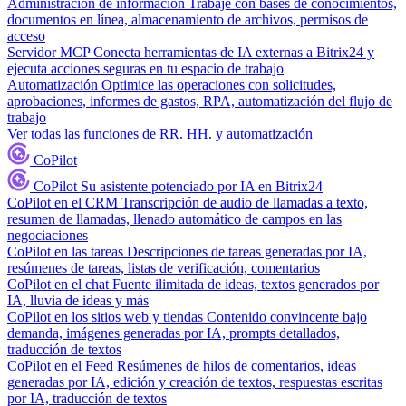
Administración de información
Trabaje con bases de conocimientos,
documentos en línea, almacenamiento de archivos, permisos de
acceso
Servidor MCP
Conecta herramientas de IA externas a Bitrix24 y
ejecuta acciones seguras en tu espacio de trabajo
Automatización
Optimice las operaciones con solicitudes,
aprobaciones, informes de gastos, RPA, automatización del flujo de
trabajo
Ver todas las funciones de RR. HH. y automatización
CoPilot
CoPilot
Su asistente potenciado por IA en Bitrix24
CoPilot en el CRM
Transcripción de audio de llamadas a texto,
resumen de llamadas, llenado automático de campos en las
negociaciones
CoPilot en las tareas
Descripciones de tareas generadas por IA,
resúmenes de tareas, listas de verificación, comentarios
CoPilot en el chat
Fuente ilimitada de ideas, textos generados por
IA, lluvia de ideas y más
CoPilot en los sitios web y tiendas
Contenido convincente bajo
demanda, imágenes generadas por IA, prompts detallados,
traducción de textos
CoPilot en el Feed
Resúmenes de hilos de comentarios, ideas
generadas por IA, edición y creación de textos, respuestas escritas
por IA, traducción de textos