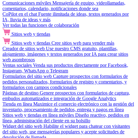
Comunicaciones móviles
Mensajería de equipo, videollamadas,
comentarios, calendario, notificaciones donde sea
CoPilot en el chat
Fuente ilimitada de ideas, textos generados por
IA, lluvia de ideas y más
Ver todas las funciones de colaboración
Sitios web y tiendas
Sitios web y tiendas
Cree sitios web para vender más
Creador de sitios web
Use nuestro CMS gratuito, plantillas,
alojamiento, imágenes y textos generados por IA para crear sitios
web asombrosos
Ventas sociales
Venda sus productos directamente por Facebook,
Instagram, WhatsApp o Telegram
Formularios del sitio web
Capture prospectos con formularios de
pedidos personalizados, formularios de registro y comentarios, y
formularios con campos condicionales
Páginas de destino
Genere prospectos con formularios de captura,
embudos automatizados e integración de Google Analytics
Tienda en línea
Maximice el comercio electrónico con la gestión del
inventario, procesamiento de pedidos, entrega y pagos en línea
Sitios web y tiendas en línea móviles
Diseño reactivo, pedidos en
línea, administración del cliente en su bolsillo
Widget del sitio web
Habilite el widget para chatear con visitantes
del sitio web, use mensajerías populares y acepte solicitudes de
devolución de llamada