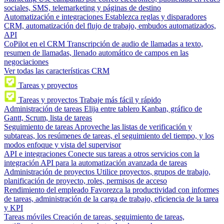
sociales, SMS, telemarketing y páginas de destino
Automatización e integraciones
Establezca reglas y disparadores
CRM, automatización del flujo de trabajo, embudos automatizados,
API
CoPilot en el CRM
Transcripción de audio de llamadas a texto,
resumen de llamadas, llenado automático de campos en las
negociaciones
Ver todas las características CRM
Tareas y proyectos
Tareas y proyectos
Trabaje más fácil y rápido
Administración de tareas
Elija entre tablero Kanban, gráfico de
Gantt, Scrum, lista de tareas
Seguimiento de tareas
Aproveche las listas de verificación y
subtareas, los resúmenes de tareas, el seguimiento del tiempo, y los
modos enfoque y vista del supervisor
API e integraciones
Conecte sus tareas a otros servicios con la
integración API para la automatización avanzada de tareas
Administración de proyectos
Utilice proyectos, grupos de trabajo,
planificación de proyecto, roles, permisos de acceso
Rendimiento del empleado
Favorezca la productividad con informes
de tareas, administración de la carga de trabajo, eficiencia de la tarea
y KPI
Tareas móviles
Creación de tareas, seguimiento de tareas,