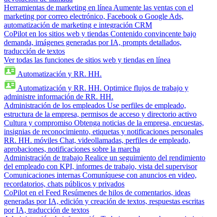
Herramientas de marketing en línea
Aumente las ventas con el
marketing por correo electrónico, Facebook o Google Ads,
automatización de marketing e integración CRM
CoPilot en los sitios web y tiendas
Contenido convincente bajo
demanda, imágenes generadas por IA, prompts detallados,
traducción de textos
Ver todas las funciones de sitios web y tiendas en línea
Automatización y RR. HH.
Automatización y RR. HH.
Optimice flujos de trabajo y
administre información de RR. HH.
Administración de los empleados
Use perfiles de empleado,
estructura de la empresa, permisos de acceso y directorio activo
Cultura y compromiso
Obtenga noticias de la empresa, encuestas,
insignias de reconocimiento, etiquetas y notificaciones personales
RR. HH. móviles
Chat, videollamadas, perfiles de empleado,
aprobaciones, notificaciones sobre la marcha
Administración de trabajo
Realice un seguimiento del rendimiento
del empleado con KPI, informes de trabajo, vista del supervisor
Comunicaciones internas
Comuníquese con anuncios en video,
recordatorios, chats públicos y privados
CoPilot en el Feed
Resúmenes de hilos de comentarios, ideas
generadas por IA, edición y creación de textos, respuestas escritas
por IA, traducción de textos