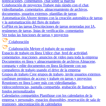
notificaciones, comentarios, chat sobre la marcha
Colaboración de proyectos
Trabaje más rápido con el chat,
videollamadas, comentarios, almacenamiento de archivos,
documentos, usuarios externos, plantillas de tareas
Automatización
Ahorre tiempo con la creación automática de tareas
y la automatización del flujo de trabajo
CoPilot en las tareas
Descripciones de tareas generadas por IA,
resúmenes de tareas, listas de verificación, comentarios
Ver todas las funciones de tareas y proyectos
Colaboración
Colaboración
Mejore el trabajo de su equipo
Espacio de trabajo en línea
Utilice chat, feed de actividad,
comentarios, reacciones, anuncios de video para toda la empresa
Documentos en línea y almacenamiento de archivos
Almacene,
comparta y edite documentos en línea fácilmente con sus
compañeros de trabajo usando el drive de la empresa
Grupos de trabajo
Cree grupos de trabajo, invite usuarios externos,
configure permisos de acceso y trabaje en tareas y proyectos
Reuniones en línea
Logre más con videollamadas,
videoconferencias, pantalla compartida, grabación de llamada y
fondos personalizados
Calendarios compartidos
Planifique con los calendarios de la
empresa y personales, espacios disponibles, reservación de sala de
reuniones, sincronización de calendarios