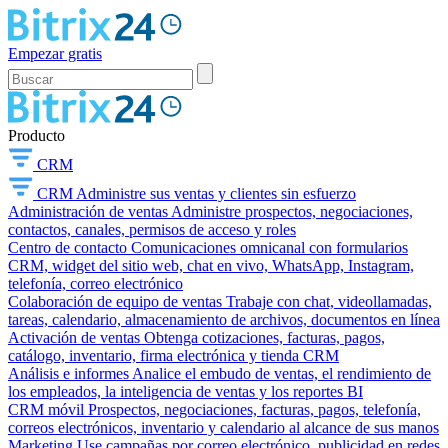
Empezar gratis
Producto
CRM
CRM
Administre sus ventas y clientes sin esfuerzo
Administración de ventas
Administre prospectos, negociaciones,
contactos, canales, permisos de acceso y roles
Centro de contacto
Comunicaciones omnicanal con formularios
CRM, widget del sitio web, chat en vivo, WhatsApp, Instagram,
telefonía, correo electrónico
Colaboración de equipo de ventas
Trabaje con chat, videollamadas,
tareas, calendario, almacenamiento de archivos, documentos en línea
Activación de ventas
Obtenga cotizaciones, facturas, pagos,
catálogo, inventario, firma electrónica y tienda CRM
Análisis e informes
Analice el embudo de ventas, el rendimiento de
los empleados, la inteligencia de ventas y los reportes BI
CRM móvil
Prospectos, negociaciones, facturas, pagos, telefonía,
correos electrónicos, inventario y calendario al alcance de sus manos
Marketing
Use campañas por correo electrónico, publicidad en redes