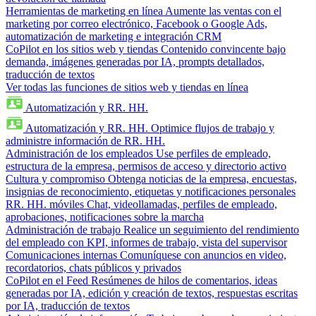
Herramientas de marketing en línea
Aumente las ventas con el
marketing por correo electrónico, Facebook o Google Ads,
automatización de marketing e integración CRM
CoPilot en los sitios web y tiendas
Contenido convincente bajo
demanda, imágenes generadas por IA, prompts detallados,
traducción de textos
Ver todas las funciones de sitios web y tiendas en línea
Automatización y RR. HH.
Automatización y RR. HH.
Optimice flujos de trabajo y
administre información de RR. HH.
Administración de los empleados
Use perfiles de empleado,
estructura de la empresa, permisos de acceso y directorio activo
Cultura y compromiso
Obtenga noticias de la empresa, encuestas,
insignias de reconocimiento, etiquetas y notificaciones personales
RR. HH. móviles
Chat, videollamadas, perfiles de empleado,
aprobaciones, notificaciones sobre la marcha
Administración de trabajo
Realice un seguimiento del rendimiento
del empleado con KPI, informes de trabajo, vista del supervisor
Comunicaciones internas
Comuníquese con anuncios en video,
recordatorios, chats públicos y privados
CoPilot en el Feed
Resúmenes de hilos de comentarios, ideas
generadas por IA, edición y creación de textos, respuestas escritas
por IA, traducción de textos