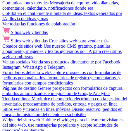
Comunicaciones móviles
Mensajería de equipo, videollamadas,
comentarios, calendario, notificaciones donde sea
CoPilot en el chat
Fuente ilimitada de ideas, textos generados por
IA, lluvia de ideas y más
Ver todas las funciones de colaboración
Sitios web y tiendas
Sitios web y tiendas
Cree sitios web para vender más
Creador de sitios web
Use nuestro CMS gratuito, plantillas,
alojamiento, imágenes y textos generados por IA para crear sitios
web asombrosos
Ventas sociales
Venda sus productos directamente por Facebook,
Instagram, WhatsApp o Telegram
Formularios del sitio web
Capture prospectos con formularios de
pedidos personalizados, formularios de registro y comentarios, y
formularios con campos condicionales
Páginas de destino
Genere prospectos con formularios de captura,
embudos automatizados e integración de Google Analytics
Tienda en línea
Maximice el comercio electrónico con la gestión del
inventario, procesamiento de pedidos, entrega y pagos en línea
Sitios web y tiendas en línea móviles
Diseño reactivo, pedidos en
línea, administración del cliente en su bolsillo
Widget del sitio web
Habilite el widget para chatear con visitantes
del sitio web, use mensajerías populares y acepte solicitudes de
devolución de llamada