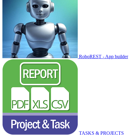
RoboREST - App builder
TASKS & PROJECTS