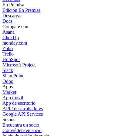
En Premisa
Edición En Premisa
Descargar
Docs
Compare con
Asana
ClickUp
monday.com
Zoho
Trello
HubSpot
Microsoft Project
Slack
SharePoint
Odoo
Apps
Market
App móvil
App de escritorio
API / desarrolladores
Google API Services
Socios
Encuentra un socio
Conviértete en socio
Inicio de sesión de socio