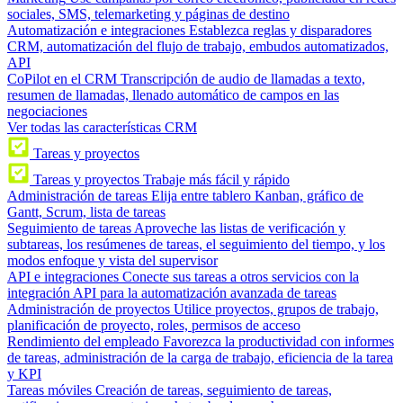
sociales, SMS, telemarketing y páginas de destino
Automatización e integraciones
Establezca reglas y disparadores
CRM, automatización del flujo de trabajo, embudos automatizados,
API
CoPilot en el CRM
Transcripción de audio de llamadas a texto,
resumen de llamadas, llenado automático de campos en las
negociaciones
Ver todas las características CRM
Tareas y proyectos
Tareas y proyectos
Trabaje más fácil y rápido
Administración de tareas
Elija entre tablero Kanban, gráfico de
Gantt, Scrum, lista de tareas
Seguimiento de tareas
Aproveche las listas de verificación y
subtareas, los resúmenes de tareas, el seguimiento del tiempo, y los
modos enfoque y vista del supervisor
API e integraciones
Conecte sus tareas a otros servicios con la
integración API para la automatización avanzada de tareas
Administración de proyectos
Utilice proyectos, grupos de trabajo,
planificación de proyecto, roles, permisos de acceso
Rendimiento del empleado
Favorezca la productividad con informes
de tareas, administración de la carga de trabajo, eficiencia de la tarea
y KPI
Tareas móviles
Creación de tareas, seguimiento de tareas,