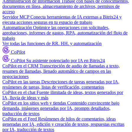
Administración de información
Trabaje con bases de conocimientos,
documentos en línea, almacenamiento de archivos, permisos de
acceso
Servidor MCP
Conecta herramientas de IA externas a Bitrix24 y
ejecuta acciones seguras en tu espacio de trabajo
Automatización
Optimice las operaciones con solicitudes,
aprobaciones, informes de gastos, RPA, automatización del flujo de
trabajo
Ver todas las funciones de RR. HH. y automatización
CoPilot
CoPilot
Su asistente potenciado por IA en Bitrix24
CoPilot en el CRM
Transcripción de audio de llamadas a texto,
resumen de llamadas, llenado automático de campos en las
negociaciones
CoPilot en las tareas
Descripciones de tareas generadas por IA,
resúmenes de tareas, listas de verificación, comentarios
CoPilot en el chat
Fuente ilimitada de ideas, textos generados por
IA, lluvia de ideas y más
CoPilot en los sitios web y tiendas
Contenido convincente bajo
demanda, imágenes generadas por IA, prompts detallados,
traducción de textos
CoPilot en el Feed
Resúmenes de hilos de comentarios, ideas
generadas por IA, edición y creación de textos, respuestas escritas
por IA, traducción de textos