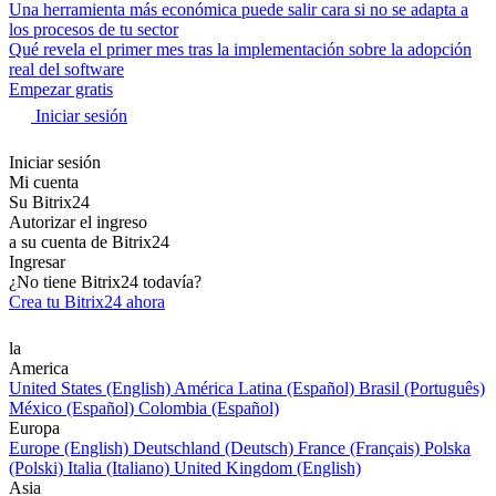
Una herramienta más económica puede salir cara si no se adapta a
los procesos de tu sector
Qué revela el primer mes tras la implementación sobre la adopción
real del software
Empezar gratis
Iniciar sesión
Iniciar sesión
Mi cuenta
Su Bitrix24
Autorizar el ingreso
a su cuenta de Bitrix24
Ingresar
¿No tiene Bitrix24 todavía?
Crea tu Bitrix24 ahora
la
America
United States (English)
América Latina (Español)
Brasil (Português)
México (Español)
Colombia (Español)
Europa
Europe (English)
Deutschland (Deutsch)
France (Français)
Polska
(Polski)
Italia (Italiano)
United Kingdom (English)
Asia