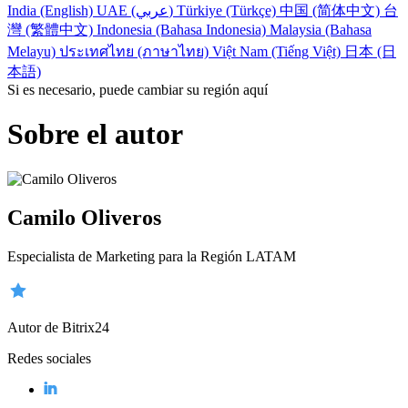
India (English)
UAE (عربي)
Türkiye (Türkçe)
中国 (简体中文)
台
灣 (繁體中文)
Indonesia (Bahasa Indonesia)
Malaysia (Bahasa
Melayu)
ประเทศไทย (ภาษาไทย)
Việt Nam (Tiếng Việt)
日本 (日
本語)
Si es necesario, puede cambiar su región aquí
Sobre el autor
Camilo Oliveros
Especialista de Marketing para la Región LATAM
Autor de Bitrix24
Redes sociales