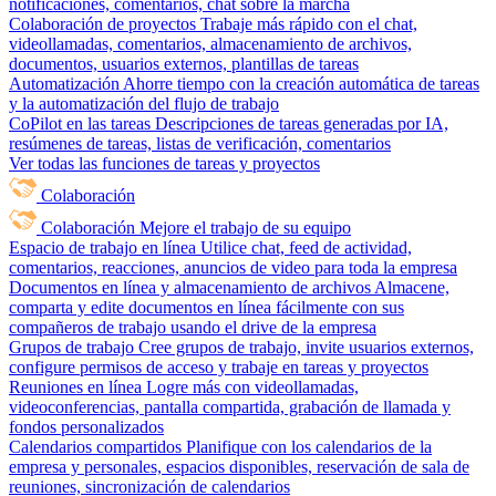
notificaciones, comentarios, chat sobre la marcha
Colaboración de proyectos
Trabaje más rápido con el chat,
videollamadas, comentarios, almacenamiento de archivos,
documentos, usuarios externos, plantillas de tareas
Automatización
Ahorre tiempo con la creación automática de tareas
y la automatización del flujo de trabajo
CoPilot en las tareas
Descripciones de tareas generadas por IA,
resúmenes de tareas, listas de verificación, comentarios
Ver todas las funciones de tareas y proyectos
Colaboración
Colaboración
Mejore el trabajo de su equipo
Espacio de trabajo en línea
Utilice chat, feed de actividad,
comentarios, reacciones, anuncios de video para toda la empresa
Documentos en línea y almacenamiento de archivos
Almacene,
comparta y edite documentos en línea fácilmente con sus
compañeros de trabajo usando el drive de la empresa
Grupos de trabajo
Cree grupos de trabajo, invite usuarios externos,
configure permisos de acceso y trabaje en tareas y proyectos
Reuniones en línea
Logre más con videollamadas,
videoconferencias, pantalla compartida, grabación de llamada y
fondos personalizados
Calendarios compartidos
Planifique con los calendarios de la
empresa y personales, espacios disponibles, reservación de sala de
reuniones, sincronización de calendarios