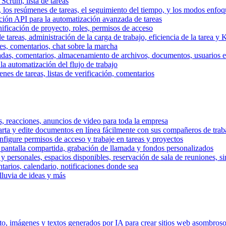
 Scrum, lista de tareas
, los resúmenes de tareas, el seguimiento del tiempo, y los modos enfoq
ración API para la automatización avanzada de tareas
nificación de proyecto, roles, permisos de acceso
tareas, administración de la carga de trabajo, eficiencia de la tarea y 
nes, comentarios, chat sobre la marcha
adas, comentarios, almacenamiento de archivos, documentos, usuarios ext
la automatización del flujo de trabajo
es de tareas, listas de verificación, comentarios
os, reacciones, anuncios de video para toda la empresa
ta y edite documentos en línea fácilmente con sus compañeros de traba
onfigure permisos de acceso y trabaje en tareas y proyectos
pantalla compartida, grabación de llamada y fondos personalizados
 y personales, espacios disponibles, reservación de sala de reuniones, s
arios, calendario, notificaciones donde sea
lluvia de ideas y más
nto, imágenes y textos generados por IA para crear sitios web asombros