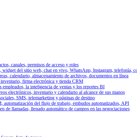
ctos, canales, permisos de acceso y roles
dget del sitio web, chat en vivo, WhatsApp, Instagram, telefonía, co
areas, calendario, almacenamiento de archivos, documentos en línea
 inventario, firma electrónica y tienda CRM
 empleados, la inteligencia de ventas y los reportes BI
reos electrónicos, inventario y calendario al alcance de sus manos
sociales, SMS, telemarketing y páginas de destino
, automatización del flujo de trabajo, embudos automatizados, API
men de llamadas, llenado automático de campos en las negociaciones