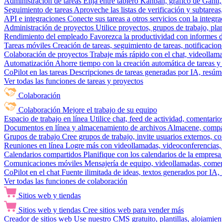
Administración de tareas
Elija entre tablero Kanban, gráfico de Gantt,
Seguimiento de tareas
Aproveche las listas de verificación y subtareas
API e integraciones
Conecte sus tareas a otros servicios con la integ
Administración de proyectos
Utilice proyectos, grupos de trabajo, pla
Rendimiento del empleado
Favorezca la productividad con informes de 
Tareas móviles
Creación de tareas, seguimiento de tareas, notificacio
Colaboración de proyectos
Trabaje más rápido con el chat, videollam
Automatización
Ahorre tiempo con la creación automática de tareas y 
CoPilot en las tareas
Descripciones de tareas generadas por IA, resúmen
Ver todas las funciones de tareas y proyectos
Colaboración
Colaboración
Mejore el trabajo de su equipo
Espacio de trabajo en línea
Utilice chat, feed de actividad, comentari
Documentos en línea y almacenamiento de archivos
Almacene, compar
Grupos de trabajo
Cree grupos de trabajo, invite usuarios externos, c
Reuniones en línea
Logre más con videollamadas, videoconferencias, 
Calendarios compartidos
Planifique con los calendarios de la empresa
Comunicaciones móviles
Mensajería de equipo, videollamadas, coment
CoPilot en el chat
Fuente ilimitada de ideas, textos generados por IA, 
Ver todas las funciones de colaboración
Sitios web y tiendas
Sitios web y tiendas
Cree sitios web para vender más
Creador de sitios web
Use nuestro CMS gratuito, plantillas, alojamie