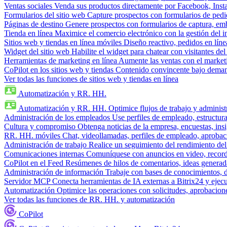
Ventas sociales
Venda sus productos directamente por Facebook, In
Formularios del sitio web
Capture prospectos con formularios de pedi
Páginas de destino
Genere prospectos con formularios de captura, em
Tienda en línea
Maximice el comercio electrónico con la gestión del i
Sitios web y tiendas en línea móviles
Diseño reactivo, pedidos en línea
Widget del sitio web
Habilite el widget para chatear con visitantes de
Herramientas de marketing en línea
Aumente las ventas con el market
CoPilot en los sitios web y tiendas
Contenido convincente bajo demand
Ver todas las funciones de sitios web y tiendas en línea
Automatización y RR. HH.
Automatización y RR. HH.
Optimice flujos de trabajo y admini
Administración de los empleados
Use perfiles de empleado, estructura
Cultura y compromiso
Obtenga noticias de la empresa, encuestas, insi
RR. HH. móviles
Chat, videollamadas, perfiles de empleado, aprobac
Administración de trabajo
Realice un seguimiento del rendimiento del
Comunicaciones internas
Comuníquese con anuncios en video, recorda
CoPilot en el Feed
Resúmenes de hilos de comentarios, ideas generadas
Administración de información
Trabaje con bases de conocimientos, 
Servidor MCP
Conecta herramientas de IA externas a Bitrix24 y ejecu
Automatización
Optimice las operaciones con solicitudes, aprobacione
Ver todas las funciones de RR. HH. y automatización
CoPilot