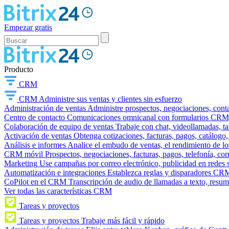
Empezar gratis
Producto
CRM
CRM
Administre sus ventas y clientes sin esfuerzo
Administración de ventas
Administre prospectos, negociaciones, conta
Centro de contacto
Comunicaciones omnicanal con formularios CRM, wi
Colaboración de equipo de ventas
Trabaje con chat, videollamadas, t
Activación de ventas
Obtenga cotizaciones, facturas, pagos, catálogo,
Análisis e informes
Analice el embudo de ventas, el rendimiento de los
CRM móvil
Prospectos, negociaciones, facturas, pagos, telefonía, cor
Marketing
Use campañas por correo electrónico, publicidad en redes 
Automatización e integraciones
Establezca reglas y disparadores CRM
CoPilot en el CRM
Transcripción de audio de llamadas a texto, resu
Ver todas las características CRM
Tareas y proyectos
Tareas y proyectos
Trabaje más fácil y rápido