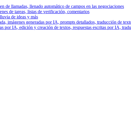
men de llamadas, llenado automático de campos en las negociaciones
es de tareas, listas de verificación, comentarios
lluvia de ideas y más
a, imágenes generadas por IA, prompts detallados, traducción de text
 por IA, edición y creación de textos, respuestas escritas por IA, trad