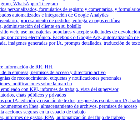
stagram, WhatsApp o Telegram
dos personalizados, formularios de registro y comentarios, y formulari
budos automatizados e integración de Google Analytics
nventario, procesamiento de pedidos, entrega y pagos en línea
, administración del cliente en su bolsillo
l sitio web, use mensajerías populares y acepte solicitudes de devolució
ing por correo electrónico, Facebook o Google Ads, automatización d
a, imágenes generadas por IA, prompts detallados, traducción de text
stre información de RR. HH.
 de la empresa, permisos de acceso y directorio activo
gnias de reconocimiento, etiquetas y notificaciones personales
iones, notificaciones sobre la marcha
 empleado con KPI, informes de trabajo, vista del supervisor
torios, chats públicos y privados
 por IA, edición y creación de textos, respuestas escritas por IA, trad
documentos en línea, almacenamiento de archivos, permisos de acceso
ta acciones seguras en tu espacio de trabajo
s, informes de gastos, RPA, automatización del flujo de trabajo