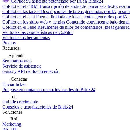
CoPilot
Su asistente potenciado por IA en Bitrix24
CoPilot en el CRM
Transcripción de audio de llamadas a texto, resu
CoPilot en las tareas
Descripciones de tareas generadas por IA, resúmen
CoPilot en el chat
Fuente ilimitada de ideas, textos generados por IA, 
CoPilot en los sitios web y tiendas
Contenido convincente bajo demand
CoPilot en el Feed
Resúmenes de hilos de comentarios, ideas generadas
Ver todas las características de CoPilot
Ver todas las herramientas
Precios
Recursos
Aprender
Seminarios web
Servicio de asistencia
Guías y API de documentación
Conectar
Enviar ticket
Póngase en contacto con socios locales de Bitrix24
Leer
Hub de crecimiento
Consejos y actualizaciones de Bitrix24
Soluciones
Rol
Marketing
RR. HH.