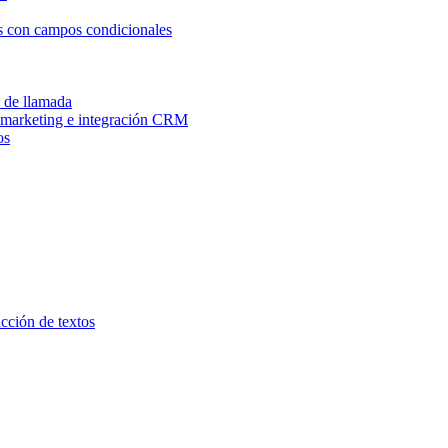
os con campos condicionales
n de llamada
e marketing e integración CRM
os
ucción de textos