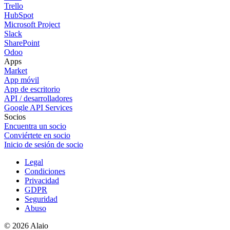
Trello
HubSpot
Microsoft Project
Slack
SharePoint
Odoo
Apps
Market
App móvil
App de escritorio
API / desarrolladores
Google API Services
Socios
Encuentra un socio
Conviértete en socio
Inicio de sesión de socio
Legal
Condiciones
Privacidad
GDPR
Seguridad
Abuso
© 2026 Alaio