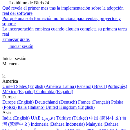
Lo último de Bitrix24
Qué revela el primer mes tras la implementación sobre la adopción
real del software
Por qué una sola formación no funciona para ventas, proyectos y
soporte
La incorporación empieza cuando alguien completa su primera tarea
real
Empezar gratis
Iniciar sesión
Iniciar sesión
Mi cuenta
la
America
United States (English)
América Latina (Español)
Brasil (Português)
México (Español)
Colombia (Español)
Europa
Europe (English)
Deutschland (Deutsch)
France (Français)
Polska
(Polski)
Italia (Italiano)
United Kingdom (English)
Asia
India (English)
UAE (عربي)
Türkiye (Türkçe)
中国 (简体中文)
台
灣 (繁體中文)
Indonesia (Bahasa Indonesia)
Malaysia (Bahasa