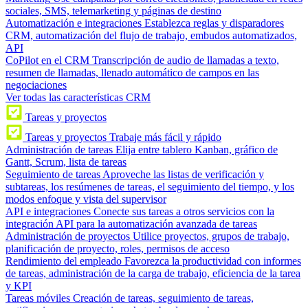
sociales, SMS, telemarketing y páginas de destino
Automatización e integraciones
Establezca reglas y disparadores
CRM, automatización del flujo de trabajo, embudos automatizados,
API
CoPilot en el CRM
Transcripción de audio de llamadas a texto,
resumen de llamadas, llenado automático de campos en las
negociaciones
Ver todas las características CRM
Tareas y proyectos
Tareas y proyectos
Trabaje más fácil y rápido
Administración de tareas
Elija entre tablero Kanban, gráfico de
Gantt, Scrum, lista de tareas
Seguimiento de tareas
Aproveche las listas de verificación y
subtareas, los resúmenes de tareas, el seguimiento del tiempo, y los
modos enfoque y vista del supervisor
API e integraciones
Conecte sus tareas a otros servicios con la
integración API para la automatización avanzada de tareas
Administración de proyectos
Utilice proyectos, grupos de trabajo,
planificación de proyecto, roles, permisos de acceso
Rendimiento del empleado
Favorezca la productividad con informes
de tareas, administración de la carga de trabajo, eficiencia de la tarea
y KPI
Tareas móviles
Creación de tareas, seguimiento de tareas,