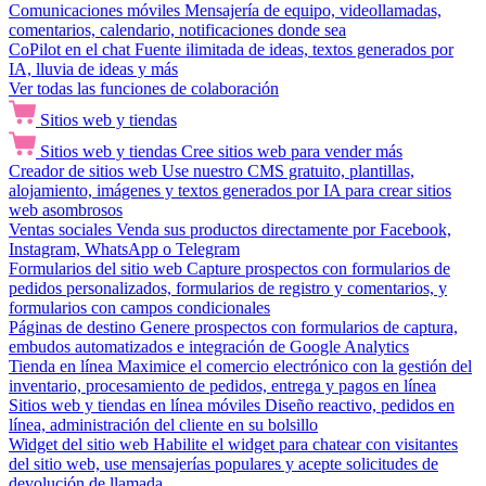
Comunicaciones móviles
Mensajería de equipo, videollamadas,
comentarios, calendario, notificaciones donde sea
CoPilot en el chat
Fuente ilimitada de ideas, textos generados por
IA, lluvia de ideas y más
Ver todas las funciones de colaboración
Sitios web y tiendas
Sitios web y tiendas
Cree sitios web para vender más
Creador de sitios web
Use nuestro CMS gratuito, plantillas,
alojamiento, imágenes y textos generados por IA para crear sitios
web asombrosos
Ventas sociales
Venda sus productos directamente por Facebook,
Instagram, WhatsApp o Telegram
Formularios del sitio web
Capture prospectos con formularios de
pedidos personalizados, formularios de registro y comentarios, y
formularios con campos condicionales
Páginas de destino
Genere prospectos con formularios de captura,
embudos automatizados e integración de Google Analytics
Tienda en línea
Maximice el comercio electrónico con la gestión del
inventario, procesamiento de pedidos, entrega y pagos en línea
Sitios web y tiendas en línea móviles
Diseño reactivo, pedidos en
línea, administración del cliente en su bolsillo
Widget del sitio web
Habilite el widget para chatear con visitantes
del sitio web, use mensajerías populares y acepte solicitudes de
devolución de llamada