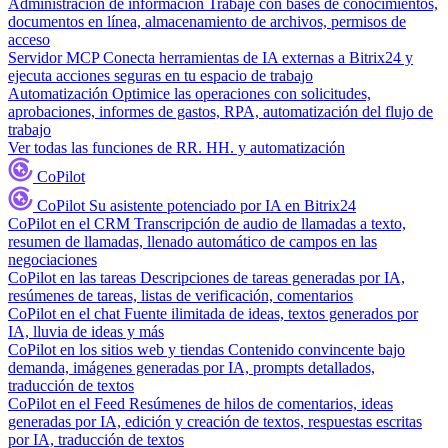
Administración de información
Trabaje con bases de conocimientos,
documentos en línea, almacenamiento de archivos, permisos de
acceso
Servidor MCP
Conecta herramientas de IA externas a Bitrix24 y
ejecuta acciones seguras en tu espacio de trabajo
Automatización
Optimice las operaciones con solicitudes,
aprobaciones, informes de gastos, RPA, automatización del flujo de
trabajo
Ver todas las funciones de RR. HH. y automatización
CoPilot
CoPilot
Su asistente potenciado por IA en Bitrix24
CoPilot en el CRM
Transcripción de audio de llamadas a texto,
resumen de llamadas, llenado automático de campos en las
negociaciones
CoPilot en las tareas
Descripciones de tareas generadas por IA,
resúmenes de tareas, listas de verificación, comentarios
CoPilot en el chat
Fuente ilimitada de ideas, textos generados por
IA, lluvia de ideas y más
CoPilot en los sitios web y tiendas
Contenido convincente bajo
demanda, imágenes generadas por IA, prompts detallados,
traducción de textos
CoPilot en el Feed
Resúmenes de hilos de comentarios, ideas
generadas por IA, edición y creación de textos, respuestas escritas
por IA, traducción de textos