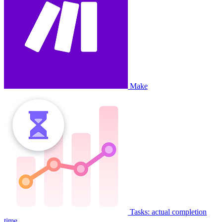
Make
Tasks: actual completion
time