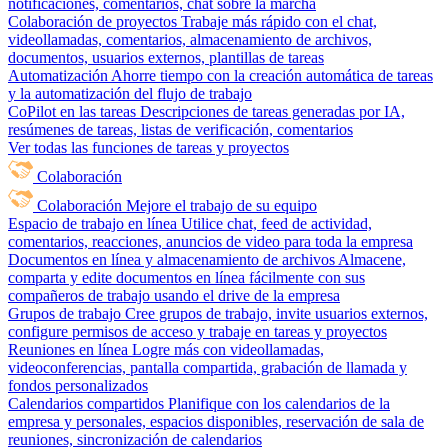
notificaciones, comentarios, chat sobre la marcha
Colaboración de proyectos
Trabaje más rápido con el chat,
videollamadas, comentarios, almacenamiento de archivos,
documentos, usuarios externos, plantillas de tareas
Automatización
Ahorre tiempo con la creación automática de tareas
y la automatización del flujo de trabajo
CoPilot en las tareas
Descripciones de tareas generadas por IA,
resúmenes de tareas, listas de verificación, comentarios
Ver todas las funciones de tareas y proyectos
Colaboración
Colaboración
Mejore el trabajo de su equipo
Espacio de trabajo en línea
Utilice chat, feed de actividad,
comentarios, reacciones, anuncios de video para toda la empresa
Documentos en línea y almacenamiento de archivos
Almacene,
comparta y edite documentos en línea fácilmente con sus
compañeros de trabajo usando el drive de la empresa
Grupos de trabajo
Cree grupos de trabajo, invite usuarios externos,
configure permisos de acceso y trabaje en tareas y proyectos
Reuniones en línea
Logre más con videollamadas,
videoconferencias, pantalla compartida, grabación de llamada y
fondos personalizados
Calendarios compartidos
Planifique con los calendarios de la
empresa y personales, espacios disponibles, reservación de sala de
reuniones, sincronización de calendarios