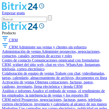
Empezar gratis
Producto
CRM
CRM
Administre sus ventas y clientes sin esfuerzo
Administración de ventas
Administre prospectos, negociaciones,
contactos, canales, permisos de acceso y roles
Centro de contacto
Comunicaciones omnicanal con formularios
CRM, widget del sitio web, chat en vivo, WhatsApp, Instagram,
telefonía, correo electrónico
Colaboración de equipo de ventas
Trabaje con chat, videollamadas,
tareas, calendario, almacenamiento de archivos, documentos en línea
Activación de ventas
Obtenga cotizaciones, facturas, pagos,
catálogo, inventario, firma electrónica y tienda CRM
Análisis e informes
Analice el embudo de ventas, el rendimiento de
los empleados, la inteligencia de ventas y los reportes BI
CRM móvil
Prospectos, negociaciones, facturas, pagos, telefonía,
correos electrónicos, inventario y calendario al alcance de sus manos
Marketing
Use campañas por correo electrónico, publicidad en redes