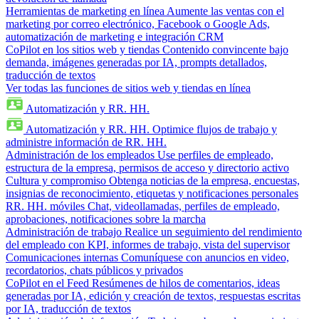
Herramientas de marketing en línea
Aumente las ventas con el
marketing por correo electrónico, Facebook o Google Ads,
automatización de marketing e integración CRM
CoPilot en los sitios web y tiendas
Contenido convincente bajo
demanda, imágenes generadas por IA, prompts detallados,
traducción de textos
Ver todas las funciones de sitios web y tiendas en línea
Automatización y RR. HH.
Automatización y RR. HH.
Optimice flujos de trabajo y
administre información de RR. HH.
Administración de los empleados
Use perfiles de empleado,
estructura de la empresa, permisos de acceso y directorio activo
Cultura y compromiso
Obtenga noticias de la empresa, encuestas,
insignias de reconocimiento, etiquetas y notificaciones personales
RR. HH. móviles
Chat, videollamadas, perfiles de empleado,
aprobaciones, notificaciones sobre la marcha
Administración de trabajo
Realice un seguimiento del rendimiento
del empleado con KPI, informes de trabajo, vista del supervisor
Comunicaciones internas
Comuníquese con anuncios en video,
recordatorios, chats públicos y privados
CoPilot en el Feed
Resúmenes de hilos de comentarios, ideas
generadas por IA, edición y creación de textos, respuestas escritas
por IA, traducción de textos