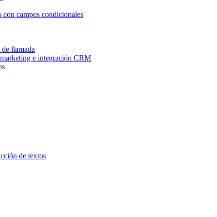
os con campos condicionales
n de llamada
e marketing e integración CRM
os
ucción de textos