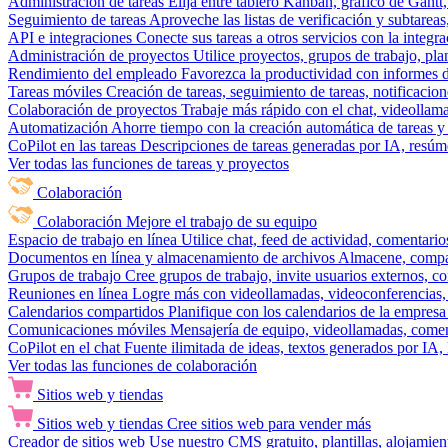
Administración de tareas
Elija entre tablero Kanban, gráfico de Gantt,
Seguimiento de tareas
Aproveche las listas de verificación y subtareas
API e integraciones
Conecte sus tareas a otros servicios con la integ
Administración de proyectos
Utilice proyectos, grupos de trabajo, pla
Rendimiento del empleado
Favorezca la productividad con informes de 
Tareas móviles
Creación de tareas, seguimiento de tareas, notificacio
Colaboración de proyectos
Trabaje más rápido con el chat, videollam
Automatización
Ahorre tiempo con la creación automática de tareas y 
CoPilot en las tareas
Descripciones de tareas generadas por IA, resúmen
Ver todas las funciones de tareas y proyectos
Colaboración
Colaboración
Mejore el trabajo de su equipo
Espacio de trabajo en línea
Utilice chat, feed de actividad, comentari
Documentos en línea y almacenamiento de archivos
Almacene, compar
Grupos de trabajo
Cree grupos de trabajo, invite usuarios externos, c
Reuniones en línea
Logre más con videollamadas, videoconferencias, 
Calendarios compartidos
Planifique con los calendarios de la empresa
Comunicaciones móviles
Mensajería de equipo, videollamadas, coment
CoPilot en el chat
Fuente ilimitada de ideas, textos generados por IA, 
Ver todas las funciones de colaboración
Sitios web y tiendas
Sitios web y tiendas
Cree sitios web para vender más
Creador de sitios web
Use nuestro CMS gratuito, plantillas, alojamie