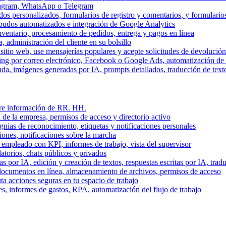
stagram, WhatsApp o Telegram
dos personalizados, formularios de registro y comentarios, y formulari
budos automatizados e integración de Google Analytics
nventario, procesamiento de pedidos, entrega y pagos en línea
, administración del cliente en su bolsillo
l sitio web, use mensajerías populares y acepte solicitudes de devolució
ing por correo electrónico, Facebook o Google Ads, automatización d
a, imágenes generadas por IA, prompts detallados, traducción de text
stre información de RR. HH.
 de la empresa, permisos de acceso y directorio activo
gnias de reconocimiento, etiquetas y notificaciones personales
iones, notificaciones sobre la marcha
 empleado con KPI, informes de trabajo, vista del supervisor
torios, chats públicos y privados
 por IA, edición y creación de textos, respuestas escritas por IA, trad
documentos en línea, almacenamiento de archivos, permisos de acceso
ta acciones seguras en tu espacio de trabajo
s, informes de gastos, RPA, automatización del flujo de trabajo