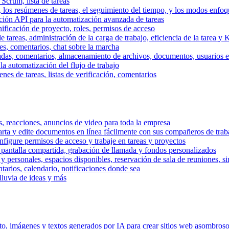
 Scrum, lista de tareas
, los resúmenes de tareas, el seguimiento del tiempo, y los modos enfoq
ración API para la automatización avanzada de tareas
nificación de proyecto, roles, permisos de acceso
tareas, administración de la carga de trabajo, eficiencia de la tarea y 
nes, comentarios, chat sobre la marcha
adas, comentarios, almacenamiento de archivos, documentos, usuarios ext
la automatización del flujo de trabajo
es de tareas, listas de verificación, comentarios
os, reacciones, anuncios de video para toda la empresa
ta y edite documentos en línea fácilmente con sus compañeros de traba
onfigure permisos de acceso y trabaje en tareas y proyectos
pantalla compartida, grabación de llamada y fondos personalizados
 y personales, espacios disponibles, reservación de sala de reuniones, s
arios, calendario, notificaciones donde sea
lluvia de ideas y más
nto, imágenes y textos generados por IA para crear sitios web asombros