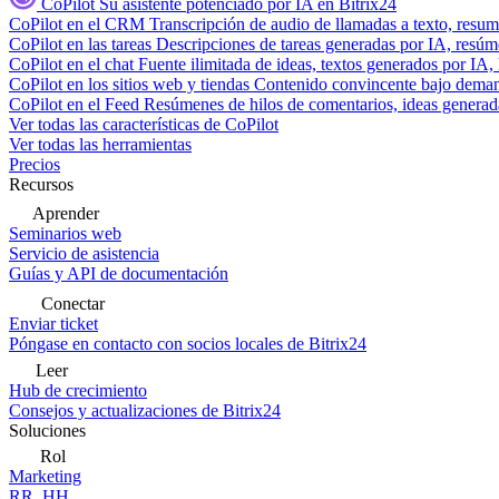
CoPilot
Su asistente potenciado por IA en Bitrix24
CoPilot en el CRM
Transcripción de audio de llamadas a texto, resu
CoPilot en las tareas
Descripciones de tareas generadas por IA, resúmen
CoPilot en el chat
Fuente ilimitada de ideas, textos generados por IA, 
CoPilot en los sitios web y tiendas
Contenido convincente bajo demand
CoPilot en el Feed
Resúmenes de hilos de comentarios, ideas generadas
Ver todas las características de CoPilot
Ver todas las herramientas
Precios
Recursos
Aprender
Seminarios web
Servicio de asistencia
Guías y API de documentación
Conectar
Enviar ticket
Póngase en contacto con socios locales de Bitrix24
Leer
Hub de crecimiento
Consejos y actualizaciones de Bitrix24
Soluciones
Rol
Marketing
RR. HH.