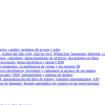
ctos, canales, permisos de acceso y roles
dget del sitio web, chat en vivo, WhatsApp, Instagram, telefonía, co
areas, calendario, almacenamiento de archivos, documentos en línea
 inventario, firma electrónica y tienda CRM
 empleados, la inteligencia de ventas y los reportes BI
reos electrónicos, inventario y calendario al alcance de sus manos
sociales, SMS, telemarketing y páginas de destino
, automatización del flujo de trabajo, embudos automatizados, API
men de llamadas, llenado automático de campos en las negociaciones