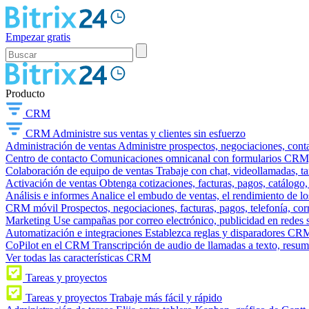
Empezar gratis
Producto
CRM
CRM
Administre sus ventas y clientes sin esfuerzo
Administración de ventas
Administre prospectos, negociaciones, conta
Centro de contacto
Comunicaciones omnicanal con formularios CRM, wi
Colaboración de equipo de ventas
Trabaje con chat, videollamadas, t
Activación de ventas
Obtenga cotizaciones, facturas, pagos, catálogo,
Análisis e informes
Analice el embudo de ventas, el rendimiento de los
CRM móvil
Prospectos, negociaciones, facturas, pagos, telefonía, cor
Marketing
Use campañas por correo electrónico, publicidad en redes 
Automatización e integraciones
Establezca reglas y disparadores CRM
CoPilot en el CRM
Transcripción de audio de llamadas a texto, resu
Ver todas las características CRM
Tareas y proyectos
Tareas y proyectos
Trabaje más fácil y rápido