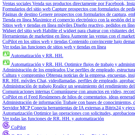
Ventas sociales
Venda sus productos directamente por Facebook, In
Formularios del sitio web
Capture prospectos con formularios de pedi
Páginas de destino
Genere prospectos con formularios de captura, em
Tienda en línea
Maximice el comercio electrónico con la gestión del i
Sitios web y tiendas en línea móviles
Diseño reactivo, pedidos en línea
Widget del sitio web
Habilite el widget para chatear con visitantes de
Herramientas de marketing en línea
Aumente las ventas con el market
CoPilot en los sitios web y tiendas
Contenido convincente bajo demand
Ver todas las funciones de sitios web y tiendas en línea
Automatización y RR. HH.
Automatización y RR. HH.
Optimice flujos de trabajo y admini
Administración de los empleados
Use perfiles de empleado, estructura
Cultura y compromiso
Obtenga noticias de la empresa, encuestas, insi
RR. HH. móviles
Chat, videollamadas, perfiles de empleado, aprobac
Administración de trabajo
Realice un seguimiento del rendimiento del
Comunicaciones internas
Comuníquese con anuncios en video, recorda
CoPilot en el Feed
Resúmenes de hilos de comentarios, ideas generadas
Administración de información
Trabaje con bases de conocimientos, 
Servidor MCP
Conecta herramientas de IA externas a Bitrix24 y ejecu
Automatización
Optimice las operaciones con solicitudes, aprobacione
Ver todas las funciones de RR. HH. y automatización
CoPilot