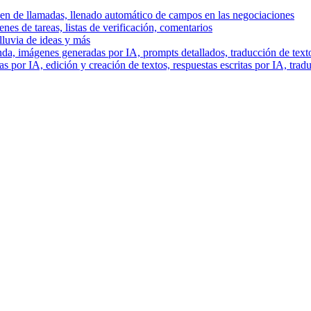
men de llamadas, llenado automático de campos en las negociaciones
es de tareas, listas de verificación, comentarios
lluvia de ideas y más
a, imágenes generadas por IA, prompts detallados, traducción de text
 por IA, edición y creación de textos, respuestas escritas por IA, trad