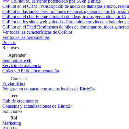
CoPilot
Su asistente potenciado por IA en Bitrix24
CoPilot en el CRM
Transcripción de audio de llamadas a texto, resu
CoPilot en las tareas
Descripciones de tareas generadas por IA, resúmen
CoPilot en el chat
Fuente ilimitada de ideas, textos generados por IA, 
CoPilot en los sitios web y tiendas
Contenido convincente bajo demand
CoPilot en el Feed
Resúmenes de hilos de comentarios, ideas generadas
Ver todas las características de CoPilot
Ver todas las herramientas
Precios
Recursos
Aprender
Seminarios web
Servicio de asistencia
Guías y API de documentación
Conectar
Enviar ticket
Póngase en contacto con socios locales de Bitrix24
Leer
Hub de crecimiento
Consejos y actualizaciones de Bitrix24
Soluciones
Rol
Marketing
RR. HH.