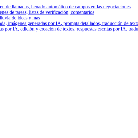
men de llamadas, llenado automático de campos en las negociaciones
es de tareas, listas de verificación, comentarios
lluvia de ideas y más
a, imágenes generadas por IA, prompts detallados, traducción de text
 por IA, edición y creación de textos, respuestas escritas por IA, trad