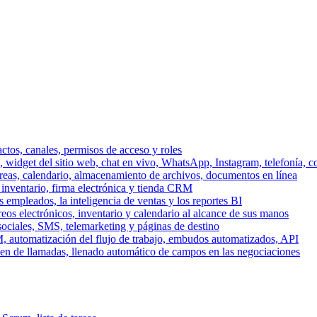
ctos, canales, permisos de acceso y roles
dget del sitio web, chat en vivo, WhatsApp, Instagram, telefonía, co
areas, calendario, almacenamiento de archivos, documentos en línea
 inventario, firma electrónica y tienda CRM
 empleados, la inteligencia de ventas y los reportes BI
reos electrónicos, inventario y calendario al alcance de sus manos
sociales, SMS, telemarketing y páginas de destino
, automatización del flujo de trabajo, embudos automatizados, API
men de llamadas, llenado automático de campos en las negociaciones