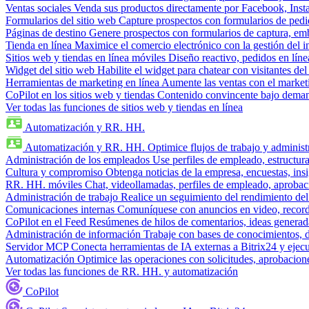
Ventas sociales
Venda sus productos directamente por Facebook, In
Formularios del sitio web
Capture prospectos con formularios de pedi
Páginas de destino
Genere prospectos con formularios de captura, em
Tienda en línea
Maximice el comercio electrónico con la gestión del i
Sitios web y tiendas en línea móviles
Diseño reactivo, pedidos en línea
Widget del sitio web
Habilite el widget para chatear con visitantes de
Herramientas de marketing en línea
Aumente las ventas con el market
CoPilot en los sitios web y tiendas
Contenido convincente bajo demand
Ver todas las funciones de sitios web y tiendas en línea
Automatización y RR. HH.
Automatización y RR. HH.
Optimice flujos de trabajo y admini
Administración de los empleados
Use perfiles de empleado, estructura
Cultura y compromiso
Obtenga noticias de la empresa, encuestas, insi
RR. HH. móviles
Chat, videollamadas, perfiles de empleado, aprobac
Administración de trabajo
Realice un seguimiento del rendimiento del
Comunicaciones internas
Comuníquese con anuncios en video, recorda
CoPilot en el Feed
Resúmenes de hilos de comentarios, ideas generadas
Administración de información
Trabaje con bases de conocimientos, 
Servidor MCP
Conecta herramientas de IA externas a Bitrix24 y ejecu
Automatización
Optimice las operaciones con solicitudes, aprobacione
Ver todas las funciones de RR. HH. y automatización
CoPilot