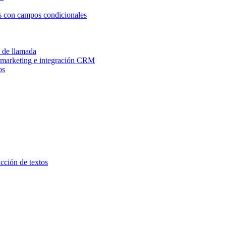
os con campos condicionales
n de llamada
e marketing e integración CRM
os
ucción de textos