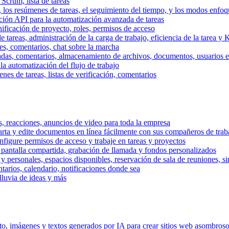
 Scrum, lista de tareas
, los resúmenes de tareas, el seguimiento del tiempo, y los modos enfoq
ración API para la automatización avanzada de tareas
nificación de proyecto, roles, permisos de acceso
tareas, administración de la carga de trabajo, eficiencia de la tarea y 
nes, comentarios, chat sobre la marcha
adas, comentarios, almacenamiento de archivos, documentos, usuarios ext
la automatización del flujo de trabajo
es de tareas, listas de verificación, comentarios
os, reacciones, anuncios de video para toda la empresa
ta y edite documentos en línea fácilmente con sus compañeros de traba
onfigure permisos de acceso y trabaje en tareas y proyectos
pantalla compartida, grabación de llamada y fondos personalizados
 y personales, espacios disponibles, reservación de sala de reuniones, s
arios, calendario, notificaciones donde sea
lluvia de ideas y más
nto, imágenes y textos generados por IA para crear sitios web asombros