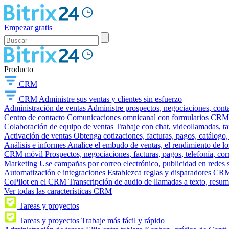
Empezar gratis
Producto
CRM
CRM
Administre sus ventas y clientes sin esfuerzo
Administración de ventas
Administre prospectos, negociaciones, conta
Centro de contacto
Comunicaciones omnicanal con formularios CRM, wi
Colaboración de equipo de ventas
Trabaje con chat, videollamadas, t
Activación de ventas
Obtenga cotizaciones, facturas, pagos, catálogo,
Análisis e informes
Analice el embudo de ventas, el rendimiento de los
CRM móvil
Prospectos, negociaciones, facturas, pagos, telefonía, cor
Marketing
Use campañas por correo electrónico, publicidad en redes 
Automatización e integraciones
Establezca reglas y disparadores CRM
CoPilot en el CRM
Transcripción de audio de llamadas a texto, resu
Ver todas las características CRM
Tareas y proyectos
Tareas y proyectos
Trabaje más fácil y rápido