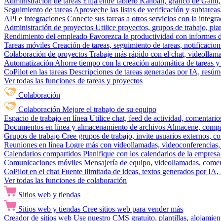
Administración de tareas
Elija entre tablero Kanban, gráfico de Gantt,
Seguimiento de tareas
Aproveche las listas de verificación y subtareas
API e integraciones
Conecte sus tareas a otros servicios con la integ
Administración de proyectos
Utilice proyectos, grupos de trabajo, pla
Rendimiento del empleado
Favorezca la productividad con informes de 
Tareas móviles
Creación de tareas, seguimiento de tareas, notificacio
Colaboración de proyectos
Trabaje más rápido con el chat, videollam
Automatización
Ahorre tiempo con la creación automática de tareas y 
CoPilot en las tareas
Descripciones de tareas generadas por IA, resúmen
Ver todas las funciones de tareas y proyectos
Colaboración
Colaboración
Mejore el trabajo de su equipo
Espacio de trabajo en línea
Utilice chat, feed de actividad, comentari
Documentos en línea y almacenamiento de archivos
Almacene, compar
Grupos de trabajo
Cree grupos de trabajo, invite usuarios externos, c
Reuniones en línea
Logre más con videollamadas, videoconferencias, 
Calendarios compartidos
Planifique con los calendarios de la empresa
Comunicaciones móviles
Mensajería de equipo, videollamadas, coment
CoPilot en el chat
Fuente ilimitada de ideas, textos generados por IA, 
Ver todas las funciones de colaboración
Sitios web y tiendas
Sitios web y tiendas
Cree sitios web para vender más
Creador de sitios web
Use nuestro CMS gratuito, plantillas, alojamie