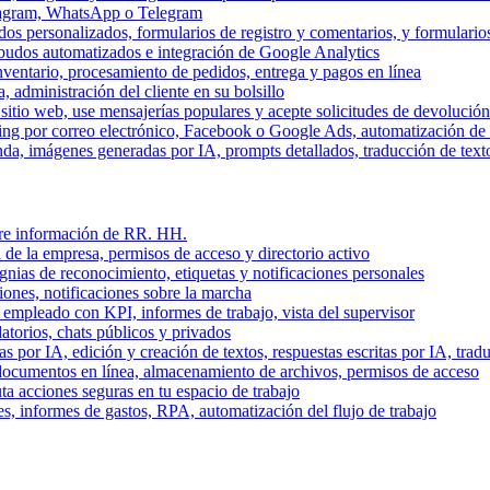
stagram, WhatsApp o Telegram
dos personalizados, formularios de registro y comentarios, y formulari
budos automatizados e integración de Google Analytics
nventario, procesamiento de pedidos, entrega y pagos en línea
, administración del cliente en su bolsillo
l sitio web, use mensajerías populares y acepte solicitudes de devolució
ing por correo electrónico, Facebook o Google Ads, automatización d
a, imágenes generadas por IA, prompts detallados, traducción de text
stre información de RR. HH.
 de la empresa, permisos de acceso y directorio activo
gnias de reconocimiento, etiquetas y notificaciones personales
iones, notificaciones sobre la marcha
 empleado con KPI, informes de trabajo, vista del supervisor
torios, chats públicos y privados
 por IA, edición y creación de textos, respuestas escritas por IA, trad
documentos en línea, almacenamiento de archivos, permisos de acceso
ta acciones seguras en tu espacio de trabajo
s, informes de gastos, RPA, automatización del flujo de trabajo