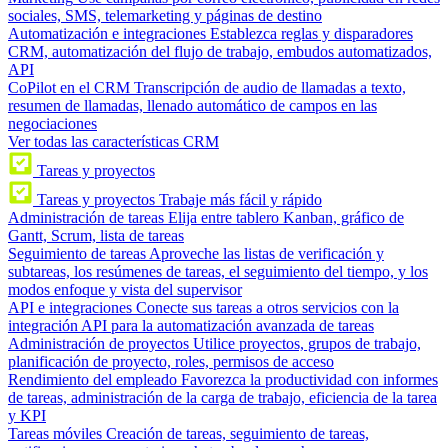
sociales, SMS, telemarketing y páginas de destino
Automatización e integraciones
Establezca reglas y disparadores
CRM, automatización del flujo de trabajo, embudos automatizados,
API
CoPilot en el CRM
Transcripción de audio de llamadas a texto,
resumen de llamadas, llenado automático de campos en las
negociaciones
Ver todas las características CRM
Tareas y proyectos
Tareas y proyectos
Trabaje más fácil y rápido
Administración de tareas
Elija entre tablero Kanban, gráfico de
Gantt, Scrum, lista de tareas
Seguimiento de tareas
Aproveche las listas de verificación y
subtareas, los resúmenes de tareas, el seguimiento del tiempo, y los
modos enfoque y vista del supervisor
API e integraciones
Conecte sus tareas a otros servicios con la
integración API para la automatización avanzada de tareas
Administración de proyectos
Utilice proyectos, grupos de trabajo,
planificación de proyecto, roles, permisos de acceso
Rendimiento del empleado
Favorezca la productividad con informes
de tareas, administración de la carga de trabajo, eficiencia de la tarea
y KPI
Tareas móviles
Creación de tareas, seguimiento de tareas,