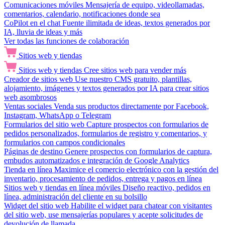
Comunicaciones móviles
Mensajería de equipo, videollamadas,
comentarios, calendario, notificaciones donde sea
CoPilot en el chat
Fuente ilimitada de ideas, textos generados por
IA, lluvia de ideas y más
Ver todas las funciones de colaboración
Sitios web y tiendas
Sitios web y tiendas
Cree sitios web para vender más
Creador de sitios web
Use nuestro CMS gratuito, plantillas,
alojamiento, imágenes y textos generados por IA para crear sitios
web asombrosos
Ventas sociales
Venda sus productos directamente por Facebook,
Instagram, WhatsApp o Telegram
Formularios del sitio web
Capture prospectos con formularios de
pedidos personalizados, formularios de registro y comentarios, y
formularios con campos condicionales
Páginas de destino
Genere prospectos con formularios de captura,
embudos automatizados e integración de Google Analytics
Tienda en línea
Maximice el comercio electrónico con la gestión del
inventario, procesamiento de pedidos, entrega y pagos en línea
Sitios web y tiendas en línea móviles
Diseño reactivo, pedidos en
línea, administración del cliente en su bolsillo
Widget del sitio web
Habilite el widget para chatear con visitantes
del sitio web, use mensajerías populares y acepte solicitudes de
devolución de llamada