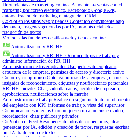
Herramientas de marketing en línea
Aumente las ventas con el
marketing por correo electrónico, Facebook o Google Ads,
automatización de marketing e integración CRM
CoPilot en los sitios web y tiendas
Contenido convincente bajo
demanda, imágenes generadas por IA, prompts detallados,
traducción de textos
Ver todas las funciones de sitios web y tiendas en línea
Automatización y RR. HH.
Automatización y RR. HH.
Optimice flujos de trabajo y
administre información de RR. HH.
Administración de los empleados
Use perfiles de empleado,
estructura de la empresa, permisos de acceso y directorio activo
Cultura y compromiso
Obtenga noticias de la empresa, encuestas,
insignias de reconocimiento, etiquetas y notificaciones personales
RR. HH. móviles
Chat, videollamadas, perfiles de empleado,
aprobaciones, notificaciones sobre la marcha
Administración de trabajo
Realice un seguimiento del rendimiento
del empleado con KPI, informes de trabajo, vista del supervisor
Comunicaciones internas
Comuníquese con anuncios en video,
recordatorios, chats públicos y privados
CoPilot en el Feed
Resúmenes de hilos de comentarios, ideas
generadas por IA, edición y creación de textos, respuestas escritas
por IA, traducción de textos