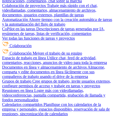
notificaciones, comentarios, chat sobre la marcha
Colaboración de proyectos
Trabaje más rápido con el chat,
videollamadas, comentarios, almacenamiento de archivos,
documentos, usuarios externos, plantillas de tareas
Automatización
Ahorre tiempo con la creación automática de tareas
y la automatización del flujo de trabajo
CoPilot en las tareas
Descripciones de tareas generadas por IA,
resúmenes de tareas, listas de verificación, comentarios
Ver todas las funciones de tareas y proyectos
Colaboración
Colaboración
Mejore el trabajo de su equipo
Espacio de trabajo en línea
Utilice chat, feed de actividad,
comentarios, reacciones, anuncios de video para toda la empresa
Documentos en línea y almacenamiento de archivos
Almacene,
comparta y edite documentos en línea fácilmente con sus
compañeros de trabajo usando el drive de la empresa
Grupos de trabajo
Cree grupos de trabajo, invite usuarios externos,
configure permisos de acceso y trabaje en tareas y proyectos
Reuniones en línea
Logre más con videollamadas,
videoconferencias, pantalla compartida, grabación de llamada y
fondos personalizados
Calendarios compartidos
Planifique con los calendarios de la
empresa y personales, espacios disponibles, reservación de sala de
reuniones, sincronización de calendarios