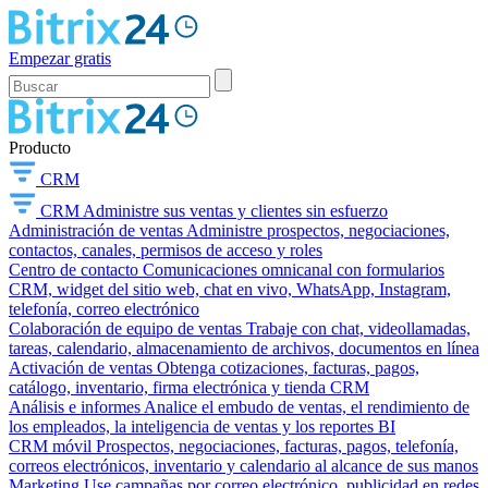
Empezar gratis
Producto
CRM
CRM
Administre sus ventas y clientes sin esfuerzo
Administración de ventas
Administre prospectos, negociaciones,
contactos, canales, permisos de acceso y roles
Centro de contacto
Comunicaciones omnicanal con formularios
CRM, widget del sitio web, chat en vivo, WhatsApp, Instagram,
telefonía, correo electrónico
Colaboración de equipo de ventas
Trabaje con chat, videollamadas,
tareas, calendario, almacenamiento de archivos, documentos en línea
Activación de ventas
Obtenga cotizaciones, facturas, pagos,
catálogo, inventario, firma electrónica y tienda CRM
Análisis e informes
Analice el embudo de ventas, el rendimiento de
los empleados, la inteligencia de ventas y los reportes BI
CRM móvil
Prospectos, negociaciones, facturas, pagos, telefonía,
correos electrónicos, inventario y calendario al alcance de sus manos
Marketing
Use campañas por correo electrónico, publicidad en redes