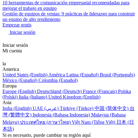
10 herramientas de comunicación empresarial recomendadas para
mejorar el trabajo en equipo
Gestión de equipos de ventas: 9 prácticas de liderazgo para construir
un equipo de alto rendimiento
Empezar gratis
Iniciar sesión
Iniciar sesión
Mi cuenta
la
America
United States (English)
América Latina (Español)
Brasil (Português)
México (Español)
Colombia (Español)
Europa
Europe (English)
Deutschland (Deutsch)
France (Français)
Polska
(Polski)
Italia (Italiano)
United Kingdom (English)
Asia
India (English)
UAE (عربي)
Türkiye (Türkçe)
中国 (简体中文)
台
灣 (繁體中文)
Indonesia (Bahasa Indonesia)
Malaysia (Bahasa
Melayu)
ประเทศไทย (ภาษาไทย)
Việt Nam (Tiếng Việt)
日本 (日
本語)
Si es necesario, puede cambiar su región aquí