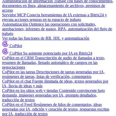
Administración de información
Trabaje con bases de conocimientos,
documentos en línea, almacenamiento de archivos, permisos de
acceso
Servidor MCP
Conecta herramientas de IA externas a Bitrix24 y
ejecuta acciones seguras en tu espacio de trabajo
Automatización
Optimice las operaciones con solicitudes,
aprobaciones, informes de gastos, RPA, automatización del flujo de
trabajo
Ver todas las funciones de RR. HH. y automatización
CoPilot
CoPilot
Su asistente potenciado por IA en Bitrix24
CoPilot en el CRM
Transcripción de audio de llamadas a texto,
resumen de llamadas, llenado automático de campos en las
negociaciones
CoPilot en las tareas
Descripciones de tareas generadas por IA,
resúmenes de tareas, listas de verificación, comentarios
CoPilot en el chat
Fuente ilimitada de ideas, textos generados por
IA, lluvia de ideas y más
CoPilot en los sitios web y tiendas
Contenido convincente bajo
demanda, imágenes generadas por IA, prompts detallados,
traducción de textos
CoPilot en el Feed
Resúmenes de hilos de comentarios, ideas
generadas por IA, edición y creación de textos, respuestas escritas
por IA, traducción de textos