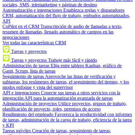
sociales, SMS, telemarketing y páginas de destino
Automatización e integraciones
Establezca reglas y disparadores
CRM, automatización del flujo de trabajo, embudos automatizados,
API
CoPilot en el CRM
Transcripción de audio de llamadas a texto,
resumen de llamadas, llenado automático de campos en las
negociaciones
Ver todas las características CRM
Tareas y proyectos
Tareas y proyectos
Trabaje más fácil y rápido
Administración de tareas
Elija entre tablero Kanban, gráfico de
Gantt, Scrum, lista de tareas
Seguimiento de tareas
Aproveche las listas de verificación y
subtareas, los resúmenes de tareas, el seguimiento del tiempo, y los
modos enfoque y vista del supervisor
API e integraciones
Conecte sus tareas a otros servicios con la
integración API para la automatización avanzada de tareas
Administración de proyectos
Utilice proyectos, grupos de trabajo,
planificación de proyecto, roles, permisos de acceso
Rendimiento del empleado
Favorezca la productividad con informes
de tareas, administración de la carga de trabajo, eficiencia de la tarea
y KPI
Tareas móviles
Creación de tareas, seguimiento de tareas,