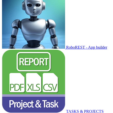
RoboREST - App builder
TASKS & PROJECTS