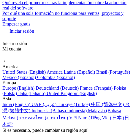
Qué revela el primer mes tras la implementación sobre la adopción
real del software
Por qué una sola formación no funciona para ventas, proyectos y
soporte
Empezar gratis
Iniciar sesión
Iniciar sesión
Mi cuenta
la
America
United States (English)
América Latina (Español)
Brasil (Português)
México (Español)
Colombia (Español)
Europa
Europe (English)
Deutschland (Deutsch)
France (Français)
Polska
(Polski)
Italia (Italiano)
United Kingdom (English)
Asia
India (English)
UAE (عربي)
Türkiye (Türkçe)
中国 (简体中文)
台
灣 (繁體中文)
Indonesia (Bahasa Indonesia)
Malaysia (Bahasa
Melayu)
ประเทศไทย (ภาษาไทย)
Việt Nam (Tiếng Việt)
日本 (日
本語)
Si es necesario, puede cambiar su región aquí