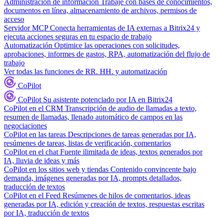
Administración de información
Trabaje con bases de conocimientos,
documentos en línea, almacenamiento de archivos, permisos de
acceso
Servidor MCP
Conecta herramientas de IA externas a Bitrix24 y
ejecuta acciones seguras en tu espacio de trabajo
Automatización
Optimice las operaciones con solicitudes,
aprobaciones, informes de gastos, RPA, automatización del flujo de
trabajo
Ver todas las funciones de RR. HH. y automatización
CoPilot
CoPilot
Su asistente potenciado por IA en Bitrix24
CoPilot en el CRM
Transcripción de audio de llamadas a texto,
resumen de llamadas, llenado automático de campos en las
negociaciones
CoPilot en las tareas
Descripciones de tareas generadas por IA,
resúmenes de tareas, listas de verificación, comentarios
CoPilot en el chat
Fuente ilimitada de ideas, textos generados por
IA, lluvia de ideas y más
CoPilot en los sitios web y tiendas
Contenido convincente bajo
demanda, imágenes generadas por IA, prompts detallados,
traducción de textos
CoPilot en el Feed
Resúmenes de hilos de comentarios, ideas
generadas por IA, edición y creación de textos, respuestas escritas
por IA, traducción de textos