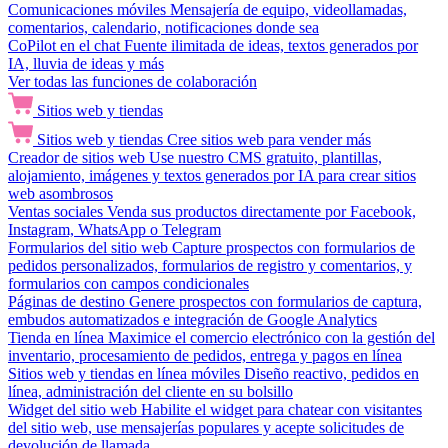
Comunicaciones móviles
Mensajería de equipo, videollamadas,
comentarios, calendario, notificaciones donde sea
CoPilot en el chat
Fuente ilimitada de ideas, textos generados por
IA, lluvia de ideas y más
Ver todas las funciones de colaboración
Sitios web y tiendas
Sitios web y tiendas
Cree sitios web para vender más
Creador de sitios web
Use nuestro CMS gratuito, plantillas,
alojamiento, imágenes y textos generados por IA para crear sitios
web asombrosos
Ventas sociales
Venda sus productos directamente por Facebook,
Instagram, WhatsApp o Telegram
Formularios del sitio web
Capture prospectos con formularios de
pedidos personalizados, formularios de registro y comentarios, y
formularios con campos condicionales
Páginas de destino
Genere prospectos con formularios de captura,
embudos automatizados e integración de Google Analytics
Tienda en línea
Maximice el comercio electrónico con la gestión del
inventario, procesamiento de pedidos, entrega y pagos en línea
Sitios web y tiendas en línea móviles
Diseño reactivo, pedidos en
línea, administración del cliente en su bolsillo
Widget del sitio web
Habilite el widget para chatear con visitantes
del sitio web, use mensajerías populares y acepte solicitudes de
devolución de llamada