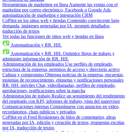
Herramientas de marketing en línea
Aumente las ventas con el
marketing por correo electrónico, Facebook o Google Ads,
automatización de marketing e integración CRM
CoPilot en los sitios web y tiendas
Contenido convincente bajo
demanda, imágenes generadas por IA, prompts detallados,
traducción de textos
Ver todas las funciones de sitios web y tiendas en línea
Automatización y RR. HH.
Automatización y RR. HH.
Optimice flujos de trabajo y
administre información de RR. HH.
Administración de los empleados
Use perfiles de empleado,
estructura de la empresa, permisos de acceso y directorio activo
Cultura y compromiso
Obtenga noticias de la empresa, encuestas,
insignias de reconocimiento, etiquetas y notificaciones personales
RR. HH. móviles
Chat, videollamadas, perfiles de empleado,
aprobaciones, notificaciones sobre la marcha
Administración de trabajo
Realice un seguimiento del rendimiento
del empleado con KPI, informes de trabajo, vista del supervisor
Comunicaciones internas
Comuníquese con anuncios en video,
recordatorios, chats públicos y privados
CoPilot en el Feed
Resúmenes de hilos de comentarios, ideas
generadas por IA, edición y creación de textos, respuestas escritas
por IA, traducción de textos