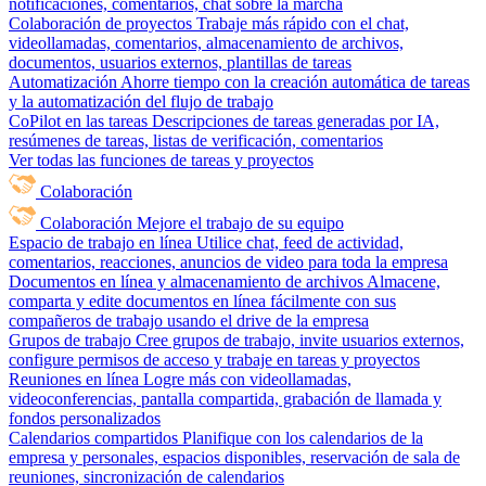
notificaciones, comentarios, chat sobre la marcha
Colaboración de proyectos
Trabaje más rápido con el chat,
videollamadas, comentarios, almacenamiento de archivos,
documentos, usuarios externos, plantillas de tareas
Automatización
Ahorre tiempo con la creación automática de tareas
y la automatización del flujo de trabajo
CoPilot en las tareas
Descripciones de tareas generadas por IA,
resúmenes de tareas, listas de verificación, comentarios
Ver todas las funciones de tareas y proyectos
Colaboración
Colaboración
Mejore el trabajo de su equipo
Espacio de trabajo en línea
Utilice chat, feed de actividad,
comentarios, reacciones, anuncios de video para toda la empresa
Documentos en línea y almacenamiento de archivos
Almacene,
comparta y edite documentos en línea fácilmente con sus
compañeros de trabajo usando el drive de la empresa
Grupos de trabajo
Cree grupos de trabajo, invite usuarios externos,
configure permisos de acceso y trabaje en tareas y proyectos
Reuniones en línea
Logre más con videollamadas,
videoconferencias, pantalla compartida, grabación de llamada y
fondos personalizados
Calendarios compartidos
Planifique con los calendarios de la
empresa y personales, espacios disponibles, reservación de sala de
reuniones, sincronización de calendarios