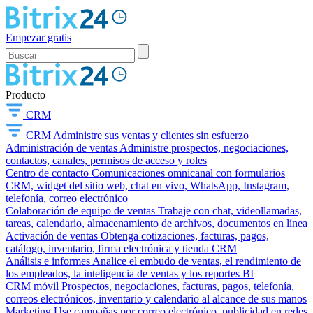
Empezar gratis
Producto
CRM
CRM
Administre sus ventas y clientes sin esfuerzo
Administración de ventas
Administre prospectos, negociaciones,
contactos, canales, permisos de acceso y roles
Centro de contacto
Comunicaciones omnicanal con formularios
CRM, widget del sitio web, chat en vivo, WhatsApp, Instagram,
telefonía, correo electrónico
Colaboración de equipo de ventas
Trabaje con chat, videollamadas,
tareas, calendario, almacenamiento de archivos, documentos en línea
Activación de ventas
Obtenga cotizaciones, facturas, pagos,
catálogo, inventario, firma electrónica y tienda CRM
Análisis e informes
Analice el embudo de ventas, el rendimiento de
los empleados, la inteligencia de ventas y los reportes BI
CRM móvil
Prospectos, negociaciones, facturas, pagos, telefonía,
correos electrónicos, inventario y calendario al alcance de sus manos
Marketing
Use campañas por correo electrónico, publicidad en redes