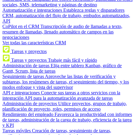
sociales, SMS, telemarketing y páginas de destino
Automatización e integraciones
Establezca reglas y disparadores
CRM, automatización del flujo de trabajo, embudos automatizados,
API
CoPilot en el CRM
Transcripción de audio de llamadas a texto,
resumen de llamadas, llenado automático de campos en las
negociaciones
Ver todas las características CRM
Tareas y proyectos
Tareas y proyectos
Trabaje más fácil y rápido
Administración de tareas
Elija entre tablero Kanban, gráfico de
Gantt, Scrum, lista de tareas
Seguimiento de tareas
Aproveche las listas de verificación y
subtareas, los resúmenes de tareas, el seguimiento del tiempo, y los
modos enfoque y vista del supervisor
API e integraciones
Conecte sus tareas a otros servicios con la
integración API para la automatización avanzada de tareas
Administración de proyectos
Utilice proyectos, grupos de trabajo,
planificación de proyecto, roles, permisos de acceso
Rendimiento del empleado
Favorezca la productividad con informes
de tareas, administración de la carga de trabajo, eficiencia de la tarea
y KPI
Tareas móviles
Creación de tareas, seguimiento de tareas,