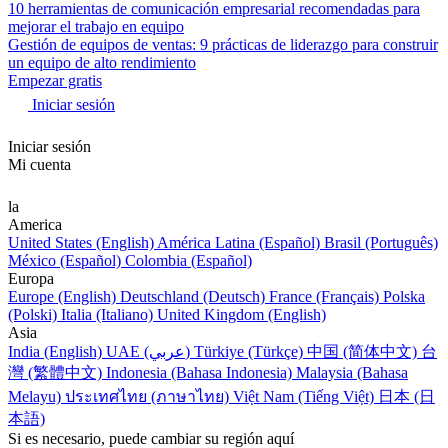
10 herramientas de comunicación empresarial recomendadas para
mejorar el trabajo en equipo
Gestión de equipos de ventas: 9 prácticas de liderazgo para construir
un equipo de alto rendimiento
Empezar gratis
Iniciar sesión
Iniciar sesión
Mi cuenta
la
America
United States (English)
América Latina (Español)
Brasil (Português)
México (Español)
Colombia (Español)
Europa
Europe (English)
Deutschland (Deutsch)
France (Français)
Polska
(Polski)
Italia (Italiano)
United Kingdom (English)
Asia
India (English)
UAE (عربي)
Türkiye (Türkçe)
中国 (简体中文)
台
灣 (繁體中文)
Indonesia (Bahasa Indonesia)
Malaysia (Bahasa
Melayu)
ประเทศไทย (ภาษาไทย)
Việt Nam (Tiếng Việt)
日本 (日
本語)
Si es necesario, puede cambiar su región aquí