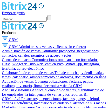
Empezar gratis
Producto
CRM
CRM
Administre sus ventas y clientes sin esfuerzo
Administración de ventas
Administre prospectos, negociaciones,
contactos, canales, permisos de acceso y roles
Centro de contacto
Comunicaciones omnicanal con formularios
CRM, widget del sitio web, chat en vivo, WhatsApp, Instagram,
telefonía, correo electrónico
Colaboración de equipo de ventas
Trabaje con chat, videollamadas,
tareas, calendario, almacenamiento de archivos, documentos en línea
Activación de ventas
Obtenga cotizaciones, facturas, pagos,
catálogo, inventario, firma electrónica y tienda CRM
Análisis e informes
Analice el embudo de ventas, el rendimiento de
los empleados, la inteligencia de ventas y los reportes BI
CRM móvil
Prospectos, negociaciones, facturas, pagos, telefonía,
correos electrónicos, inventario y calendario al alcance de sus manos
Marketing
Use campañas por correo electrónico, publicidad en redes