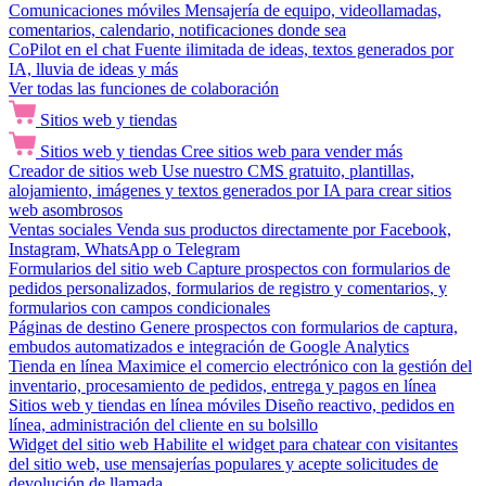
Comunicaciones móviles
Mensajería de equipo, videollamadas,
comentarios, calendario, notificaciones donde sea
CoPilot en el chat
Fuente ilimitada de ideas, textos generados por
IA, lluvia de ideas y más
Ver todas las funciones de colaboración
Sitios web y tiendas
Sitios web y tiendas
Cree sitios web para vender más
Creador de sitios web
Use nuestro CMS gratuito, plantillas,
alojamiento, imágenes y textos generados por IA para crear sitios
web asombrosos
Ventas sociales
Venda sus productos directamente por Facebook,
Instagram, WhatsApp o Telegram
Formularios del sitio web
Capture prospectos con formularios de
pedidos personalizados, formularios de registro y comentarios, y
formularios con campos condicionales
Páginas de destino
Genere prospectos con formularios de captura,
embudos automatizados e integración de Google Analytics
Tienda en línea
Maximice el comercio electrónico con la gestión del
inventario, procesamiento de pedidos, entrega y pagos en línea
Sitios web y tiendas en línea móviles
Diseño reactivo, pedidos en
línea, administración del cliente en su bolsillo
Widget del sitio web
Habilite el widget para chatear con visitantes
del sitio web, use mensajerías populares y acepte solicitudes de
devolución de llamada