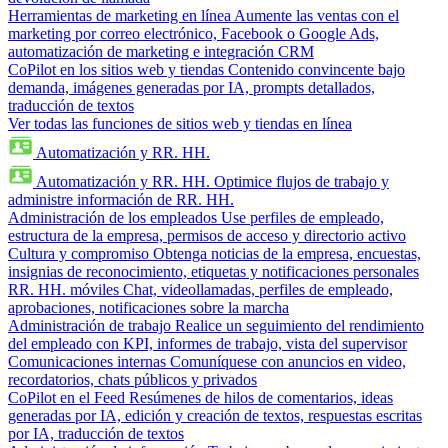
Herramientas de marketing en línea
Aumente las ventas con el
marketing por correo electrónico, Facebook o Google Ads,
automatización de marketing e integración CRM
CoPilot en los sitios web y tiendas
Contenido convincente bajo
demanda, imágenes generadas por IA, prompts detallados,
traducción de textos
Ver todas las funciones de sitios web y tiendas en línea
Automatización y RR. HH.
Automatización y RR. HH.
Optimice flujos de trabajo y
administre información de RR. HH.
Administración de los empleados
Use perfiles de empleado,
estructura de la empresa, permisos de acceso y directorio activo
Cultura y compromiso
Obtenga noticias de la empresa, encuestas,
insignias de reconocimiento, etiquetas y notificaciones personales
RR. HH. móviles
Chat, videollamadas, perfiles de empleado,
aprobaciones, notificaciones sobre la marcha
Administración de trabajo
Realice un seguimiento del rendimiento
del empleado con KPI, informes de trabajo, vista del supervisor
Comunicaciones internas
Comuníquese con anuncios en video,
recordatorios, chats públicos y privados
CoPilot en el Feed
Resúmenes de hilos de comentarios, ideas
generadas por IA, edición y creación de textos, respuestas escritas
por IA, traducción de textos