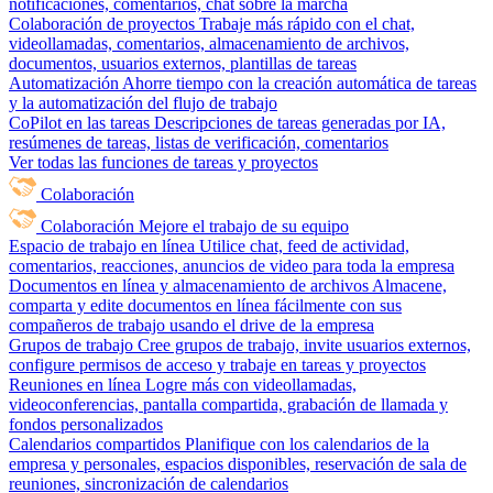
notificaciones, comentarios, chat sobre la marcha
Colaboración de proyectos
Trabaje más rápido con el chat,
videollamadas, comentarios, almacenamiento de archivos,
documentos, usuarios externos, plantillas de tareas
Automatización
Ahorre tiempo con la creación automática de tareas
y la automatización del flujo de trabajo
CoPilot en las tareas
Descripciones de tareas generadas por IA,
resúmenes de tareas, listas de verificación, comentarios
Ver todas las funciones de tareas y proyectos
Colaboración
Colaboración
Mejore el trabajo de su equipo
Espacio de trabajo en línea
Utilice chat, feed de actividad,
comentarios, reacciones, anuncios de video para toda la empresa
Documentos en línea y almacenamiento de archivos
Almacene,
comparta y edite documentos en línea fácilmente con sus
compañeros de trabajo usando el drive de la empresa
Grupos de trabajo
Cree grupos de trabajo, invite usuarios externos,
configure permisos de acceso y trabaje en tareas y proyectos
Reuniones en línea
Logre más con videollamadas,
videoconferencias, pantalla compartida, grabación de llamada y
fondos personalizados
Calendarios compartidos
Planifique con los calendarios de la
empresa y personales, espacios disponibles, reservación de sala de
reuniones, sincronización de calendarios