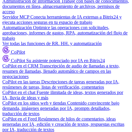
Administración de información
Trabaje con bases de conocimientos,
documentos en línea, almacenamiento de archivos, permisos de
acceso
Servidor MCP
Conecta herramientas de IA externas a Bitrix24 y
ejecuta acciones seguras en tu espacio de trabajo
Automatización
Optimice las operaciones con solicitudes,
aprobaciones, informes de gastos, RPA, automatización del flujo de
trabajo
Ver todas las funciones de RR. HH. y automatización
CoPilot
CoPilot
Su asistente potenciado por IA en Bitrix24
CoPilot en el CRM
Transcripción de audio de llamadas a texto,
resumen de llamadas, llenado automático de campos en las
negociaciones
CoPilot en las tareas
Descripciones de tareas generadas por IA,
resúmenes de tareas, listas de verificación, comentarios
CoPilot en el chat
Fuente ilimitada de ideas, textos generados por
IA, lluvia de ideas y más
CoPilot en los sitios web y tiendas
Contenido convincente bajo
demanda, imágenes generadas por IA, prompts detallados,
traducción de textos
CoPilot en el Feed
Resúmenes de hilos de comentarios, ideas
generadas por IA, edición y creación de textos, respuestas escritas
por IA, traducción de textos