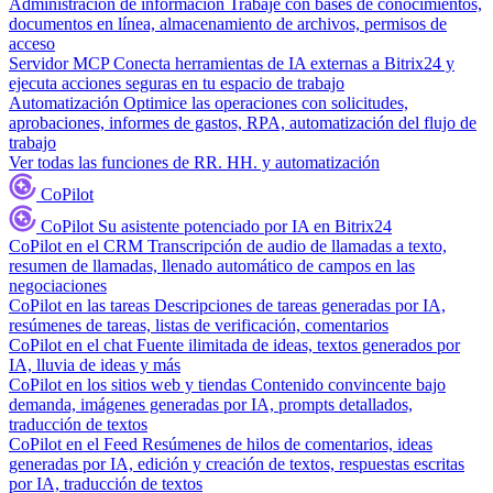
Administración de información
Trabaje con bases de conocimientos,
documentos en línea, almacenamiento de archivos, permisos de
acceso
Servidor MCP
Conecta herramientas de IA externas a Bitrix24 y
ejecuta acciones seguras en tu espacio de trabajo
Automatización
Optimice las operaciones con solicitudes,
aprobaciones, informes de gastos, RPA, automatización del flujo de
trabajo
Ver todas las funciones de RR. HH. y automatización
CoPilot
CoPilot
Su asistente potenciado por IA en Bitrix24
CoPilot en el CRM
Transcripción de audio de llamadas a texto,
resumen de llamadas, llenado automático de campos en las
negociaciones
CoPilot en las tareas
Descripciones de tareas generadas por IA,
resúmenes de tareas, listas de verificación, comentarios
CoPilot en el chat
Fuente ilimitada de ideas, textos generados por
IA, lluvia de ideas y más
CoPilot en los sitios web y tiendas
Contenido convincente bajo
demanda, imágenes generadas por IA, prompts detallados,
traducción de textos
CoPilot en el Feed
Resúmenes de hilos de comentarios, ideas
generadas por IA, edición y creación de textos, respuestas escritas
por IA, traducción de textos