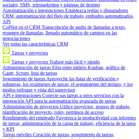
sociales, SMS, telemarketing y páginas de destino
Automatización e integraciones
Establezca reglas y disparadores
CRM, automatización del flujo de trabajo, embudos automatizados,
API
CoPilot en el CRM
Transcripción de audio de llamadas a texto,
resumen de llamadas, llenado automático de campos en las
negociaciones
Ver todas las características CRM
Tareas y proyectos
Tareas y proyectos
Trabaje más fácil y rápido
Administración de tareas
Elija entre tablero Kanban, gráfico de
Gantt, Scrum, lista de tareas
Seguimiento de tareas
Aproveche las listas de verificación y
subtareas, los resúmenes de tareas, el seguimiento del tiempo, y los
modos enfoque y vista del supervisor
API e integraciones
Conecte sus tareas a otros servicios con la
integración API para la automatización avanzada de tareas
Administración de proyectos
Utilice proyectos, grupos de trabajo,
planificación de proyecto, roles, permisos de acceso
Rendimiento del empleado
Favorezca la productividad con informes
de tareas, administración de la carga de trabajo, eficiencia de la tarea
y KPI
Tareas móviles
Creación de tareas, seguimiento de tareas,