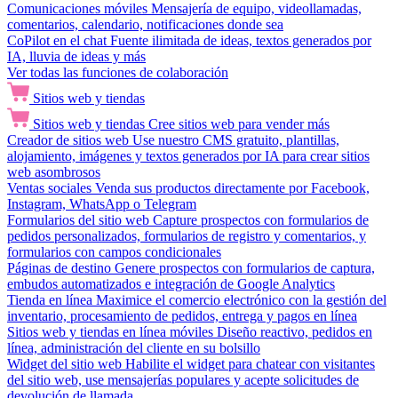
Comunicaciones móviles
Mensajería de equipo, videollamadas,
comentarios, calendario, notificaciones donde sea
CoPilot en el chat
Fuente ilimitada de ideas, textos generados por
IA, lluvia de ideas y más
Ver todas las funciones de colaboración
Sitios web y tiendas
Sitios web y tiendas
Cree sitios web para vender más
Creador de sitios web
Use nuestro CMS gratuito, plantillas,
alojamiento, imágenes y textos generados por IA para crear sitios
web asombrosos
Ventas sociales
Venda sus productos directamente por Facebook,
Instagram, WhatsApp o Telegram
Formularios del sitio web
Capture prospectos con formularios de
pedidos personalizados, formularios de registro y comentarios, y
formularios con campos condicionales
Páginas de destino
Genere prospectos con formularios de captura,
embudos automatizados e integración de Google Analytics
Tienda en línea
Maximice el comercio electrónico con la gestión del
inventario, procesamiento de pedidos, entrega y pagos en línea
Sitios web y tiendas en línea móviles
Diseño reactivo, pedidos en
línea, administración del cliente en su bolsillo
Widget del sitio web
Habilite el widget para chatear con visitantes
del sitio web, use mensajerías populares y acepte solicitudes de
devolución de llamada