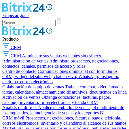
Empezar gratis
Producto
CRM
CRM
Administre sus ventas y clientes sin esfuerzo
Administración de ventas
Administre prospectos, negociaciones,
contactos, canales, permisos de acceso y roles
Centro de contacto
Comunicaciones omnicanal con formularios
CRM, widget del sitio web, chat en vivo, WhatsApp, Instagram,
telefonía, correo electrónico
Colaboración de equipo de ventas
Trabaje con chat, videollamadas,
tareas, calendario, almacenamiento de archivos, documentos en línea
Activación de ventas
Obtenga cotizaciones, facturas, pagos,
catálogo, inventario, firma electrónica y tienda CRM
Análisis e informes
Analice el embudo de ventas, el rendimiento de
los empleados, la inteligencia de ventas y los reportes BI
CRM móvil
Prospectos, negociaciones, facturas, pagos, telefonía,
correos electrónicos, inventario y calendario al alcance de sus manos
Marketing
Use campañas por correo electrónico, publicidad en redes