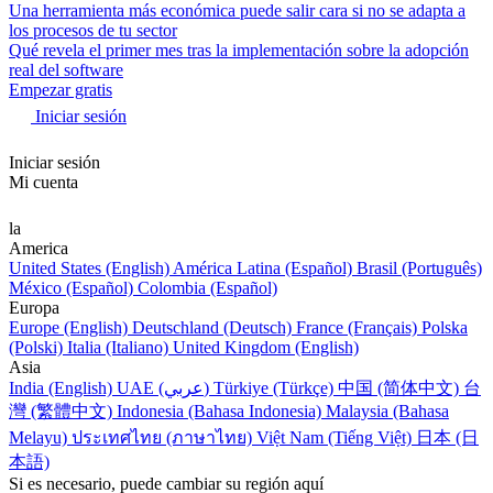
Una herramienta más económica puede salir cara si no se adapta a
los procesos de tu sector
Qué revela el primer mes tras la implementación sobre la adopción
real del software
Empezar gratis
Iniciar sesión
Iniciar sesión
Mi cuenta
la
America
United States (English)
América Latina (Español)
Brasil (Português)
México (Español)
Colombia (Español)
Europa
Europe (English)
Deutschland (Deutsch)
France (Français)
Polska
(Polski)
Italia (Italiano)
United Kingdom (English)
Asia
India (English)
UAE (عربي)
Türkiye (Türkçe)
中国 (简体中文)
台
灣 (繁體中文)
Indonesia (Bahasa Indonesia)
Malaysia (Bahasa
Melayu)
ประเทศไทย (ภาษาไทย)
Việt Nam (Tiếng Việt)
日本 (日
本語)
Si es necesario, puede cambiar su región aquí