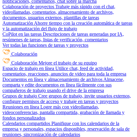
notificaciones, comentarios, chat sobre la marcha
Colaboración de proyectos
Trabaje más rápido con el chat,
videollamadas, comentarios, almacenamiento de archivos,
documentos, usuarios externos, plantillas de tareas
Automatización
Ahorre tiempo con la creación automática de tareas
y la automatización del flujo de trabajo
CoPilot en las tareas
Descripciones de tareas generadas por IA,
resúmenes de tareas, listas de verificación, comentarios
Ver todas las funciones de tareas y proyectos
Colaboración
Colaboración
Mejore el trabajo de su equipo
Espacio de trabajo en línea
Utilice chat, feed de actividad,
comentarios, reacciones, anuncios de video para toda la empresa
Documentos en línea y almacenamiento de archivos
Almacene,
comparta y edite documentos en línea fácilmente con sus
compañeros de trabajo usando el drive de la empresa
Grupos de trabajo
Cree grupos de trabajo, invite usuarios externos,
configure permisos de acceso y trabaje en tareas y proyectos
Reuniones en línea
Logre más con videollamadas,
videoconferencias, pantalla compartida, grabación de llamada y
fondos personalizados
Calendarios compartidos
Planifique con los calendarios de la
empresa y personales, espacios disponibles, reservación de sala de
reuniones, sincronización de calendarios