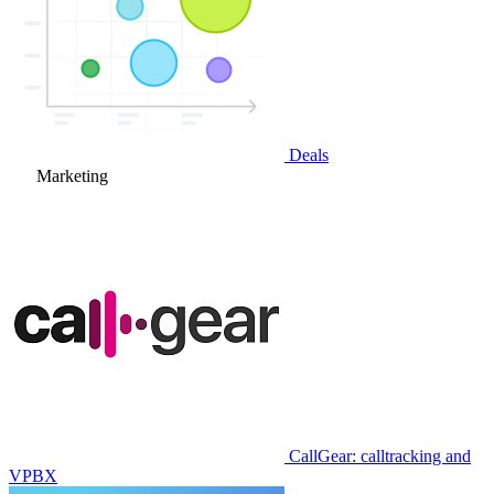
Deals
Marketing
CallGear: calltracking and
VPBX