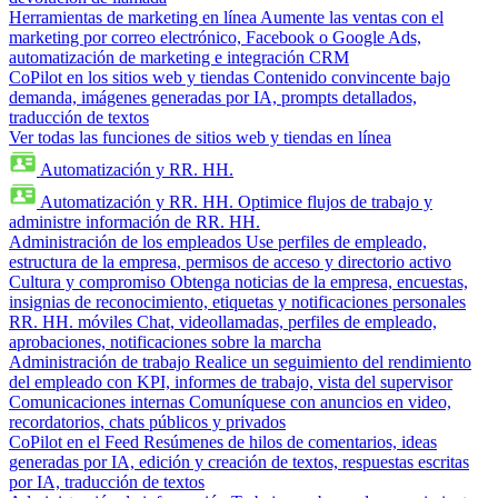
Herramientas de marketing en línea
Aumente las ventas con el
marketing por correo electrónico, Facebook o Google Ads,
automatización de marketing e integración CRM
CoPilot en los sitios web y tiendas
Contenido convincente bajo
demanda, imágenes generadas por IA, prompts detallados,
traducción de textos
Ver todas las funciones de sitios web y tiendas en línea
Automatización y RR. HH.
Automatización y RR. HH.
Optimice flujos de trabajo y
administre información de RR. HH.
Administración de los empleados
Use perfiles de empleado,
estructura de la empresa, permisos de acceso y directorio activo
Cultura y compromiso
Obtenga noticias de la empresa, encuestas,
insignias de reconocimiento, etiquetas y notificaciones personales
RR. HH. móviles
Chat, videollamadas, perfiles de empleado,
aprobaciones, notificaciones sobre la marcha
Administración de trabajo
Realice un seguimiento del rendimiento
del empleado con KPI, informes de trabajo, vista del supervisor
Comunicaciones internas
Comuníquese con anuncios en video,
recordatorios, chats públicos y privados
CoPilot en el Feed
Resúmenes de hilos de comentarios, ideas
generadas por IA, edición y creación de textos, respuestas escritas
por IA, traducción de textos