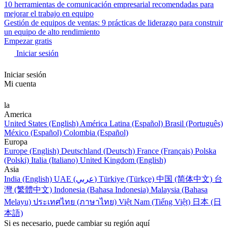
10 herramientas de comunicación empresarial recomendadas para
mejorar el trabajo en equipo
Gestión de equipos de ventas: 9 prácticas de liderazgo para construir
un equipo de alto rendimiento
Empezar gratis
Iniciar sesión
Iniciar sesión
Mi cuenta
la
America
United States (English)
América Latina (Español)
Brasil (Português)
México (Español)
Colombia (Español)
Europa
Europe (English)
Deutschland (Deutsch)
France (Français)
Polska
(Polski)
Italia (Italiano)
United Kingdom (English)
Asia
India (English)
UAE (عربي)
Türkiye (Türkçe)
中国 (简体中文)
台
灣 (繁體中文)
Indonesia (Bahasa Indonesia)
Malaysia (Bahasa
Melayu)
ประเทศไทย (ภาษาไทย)
Việt Nam (Tiếng Việt)
日本 (日
本語)
Si es necesario, puede cambiar su región aquí