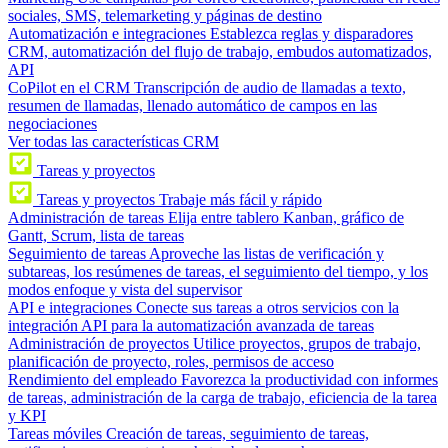
sociales, SMS, telemarketing y páginas de destino
Automatización e integraciones
Establezca reglas y disparadores
CRM, automatización del flujo de trabajo, embudos automatizados,
API
CoPilot en el CRM
Transcripción de audio de llamadas a texto,
resumen de llamadas, llenado automático de campos en las
negociaciones
Ver todas las características CRM
Tareas y proyectos
Tareas y proyectos
Trabaje más fácil y rápido
Administración de tareas
Elija entre tablero Kanban, gráfico de
Gantt, Scrum, lista de tareas
Seguimiento de tareas
Aproveche las listas de verificación y
subtareas, los resúmenes de tareas, el seguimiento del tiempo, y los
modos enfoque y vista del supervisor
API e integraciones
Conecte sus tareas a otros servicios con la
integración API para la automatización avanzada de tareas
Administración de proyectos
Utilice proyectos, grupos de trabajo,
planificación de proyecto, roles, permisos de acceso
Rendimiento del empleado
Favorezca la productividad con informes
de tareas, administración de la carga de trabajo, eficiencia de la tarea
y KPI
Tareas móviles
Creación de tareas, seguimiento de tareas,