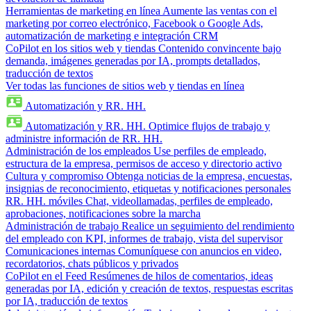
Herramientas de marketing en línea
Aumente las ventas con el
marketing por correo electrónico, Facebook o Google Ads,
automatización de marketing e integración CRM
CoPilot en los sitios web y tiendas
Contenido convincente bajo
demanda, imágenes generadas por IA, prompts detallados,
traducción de textos
Ver todas las funciones de sitios web y tiendas en línea
Automatización y RR. HH.
Automatización y RR. HH.
Optimice flujos de trabajo y
administre información de RR. HH.
Administración de los empleados
Use perfiles de empleado,
estructura de la empresa, permisos de acceso y directorio activo
Cultura y compromiso
Obtenga noticias de la empresa, encuestas,
insignias de reconocimiento, etiquetas y notificaciones personales
RR. HH. móviles
Chat, videollamadas, perfiles de empleado,
aprobaciones, notificaciones sobre la marcha
Administración de trabajo
Realice un seguimiento del rendimiento
del empleado con KPI, informes de trabajo, vista del supervisor
Comunicaciones internas
Comuníquese con anuncios en video,
recordatorios, chats públicos y privados
CoPilot en el Feed
Resúmenes de hilos de comentarios, ideas
generadas por IA, edición y creación de textos, respuestas escritas
por IA, traducción de textos