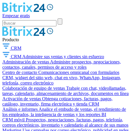
Empezar gratis
Producto
CRM
CRM
Administre sus ventas y clientes sin esfuerzo
Administración de ventas
Administre prospectos, negociaciones,
contactos, canales, permisos de acceso y roles
Centro de contacto
Comunicaciones omnicanal con formularios
CRM, widget del sitio web, chat en vivo, WhatsApp, Instagram,
telefonía, correo electrónico
Colaboración de equipo de ventas
Trabaje con chat, videollamadas,
tareas, calendario, almacenamiento de archivos, documentos en línea
Activación de ventas
Obtenga cotizaciones, facturas, pagos,
catálogo, inventario, firma electrónica y tienda CRM
Análisis e informes
Analice el embudo de ventas, el rendimiento de
los empleados, la inteligencia de ventas y los reportes BI
CRM móvil
Prospectos, negociaciones, facturas, pagos, telefonía,
correos electrónicos, inventario y calendario al alcance de sus manos
Marketing
Use campañas por correo electrónico, publicidad en redes