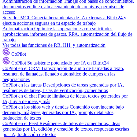
Administración de información
Trabaje con bases de conocimientos,
documentos en línea, almacenamiento de archivos, permisos de
acceso
Servidor MCP
Conecta herramientas de IA externas a Bitrix24 y
ejecuta acciones seguras en tu espacio de trabajo
Automatización
Optimice las operaciones con solicitudes,
aprobaciones, informes de gastos, RPA, automatización del flujo de
trabajo
Ver todas las funciones de RR. HH. y automatización
CoPilot
CoPilot
Su asistente potenciado por IA en Bitrix24
CoPilot en el CRM
Transcripción de audio de llamadas a texto,
resumen de llamadas, llenado automático de campos en las
negociaciones
CoPilot en las tareas
Descripciones de tareas generadas por IA,
resúmenes de tareas, listas de verificación, comentarios
CoPilot en el chat
Fuente ilimitada de ideas, textos generados por
IA, lluvia de ideas y más
CoPilot en los sitios web y tiendas
Contenido convincente bajo
demanda, imágenes generadas por IA, prompts detallados,
traducción de textos
CoPilot en el Feed
Resúmenes de hilos de comentarios, ideas
generadas por IA, edición y creación de textos, respuestas escritas
por IA, traducción de textos