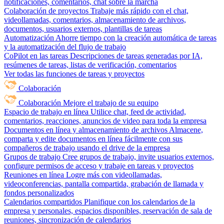
notificaciones, comentarios, chat sobre la marcha
Colaboración de proyectos
Trabaje más rápido con el chat,
videollamadas, comentarios, almacenamiento de archivos,
documentos, usuarios externos, plantillas de tareas
Automatización
Ahorre tiempo con la creación automática de tareas
y la automatización del flujo de trabajo
CoPilot en las tareas
Descripciones de tareas generadas por IA,
resúmenes de tareas, listas de verificación, comentarios
Ver todas las funciones de tareas y proyectos
Colaboración
Colaboración
Mejore el trabajo de su equipo
Espacio de trabajo en línea
Utilice chat, feed de actividad,
comentarios, reacciones, anuncios de video para toda la empresa
Documentos en línea y almacenamiento de archivos
Almacene,
comparta y edite documentos en línea fácilmente con sus
compañeros de trabajo usando el drive de la empresa
Grupos de trabajo
Cree grupos de trabajo, invite usuarios externos,
configure permisos de acceso y trabaje en tareas y proyectos
Reuniones en línea
Logre más con videollamadas,
videoconferencias, pantalla compartida, grabación de llamada y
fondos personalizados
Calendarios compartidos
Planifique con los calendarios de la
empresa y personales, espacios disponibles, reservación de sala de
reuniones, sincronización de calendarios