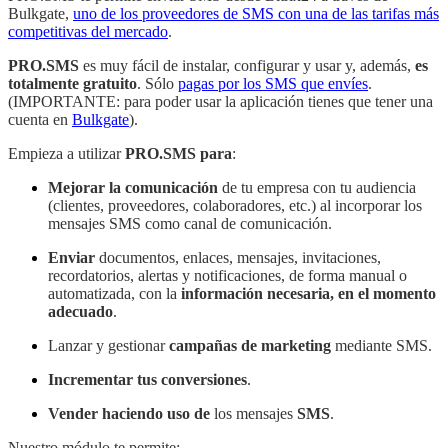
Bulkgate
,
uno de los proveedores de SMS con una de las tarifas más
competitivas del mercado
.
PRO.SMS
es muy fácil de instalar, configurar y usar y, además,
es
totalmente gratuito
. Sólo
paga
s
por los SMS que envíes
.
(IMPORTANTE: para poder
usar la aplicación
tienes que
tener
una
cuenta en
Bulkgate
).
Empieza a utilizar
PRO.SMS
para
:
Mejora
r
la comunicación
de tu empresa
con tu audiencia
(clientes, proveedores, colaboradores, etc.) al incorporar los
mensajes SMS como canal de comunicación.
Env
i
a
r
documentos,
enlaces,
mensajes
, invitaciones,
recordatorios, alertas
y notificaciones, de forma manual o
automatizada, con la
información necesaria, en el momento
adecuado
.
Lanza
r
y gestiona
r
campañas de marketing
mediante SMS.
Incrementa
r
tus conversiones
.
Vende
r
haciendo uso
de
los mensajes
SMS
.
Nuestro módulo te permite: