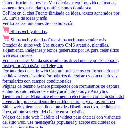
Comunicaciones móviles
Mensajería de equipo, videollamadas,
comentarios, calendario, notificaciones donde sea
CoPilot en el chat
Fuente ilimitada de ideas, textos generados por
IA, lluvia de ideas y más
Ver todas las funciones de colaboración
Sitios web y tiendas
Sitios web y tiendas
Cree sitios web para vender más
Creador de sitios web
Use nuestro CMS gratuito, plantillas,
alojamiento, imágenes y textos generados por IA para crear sitios
web asombrosos
Ventas sociales
Venda sus productos directamente por Facebook,
Instagram, WhatsApp o Telegram
Formularios del sitio web
Capture prospectos con formularios de
pedidos personalizados, formularios de registro y comentarios, y
formularios con campos condicionales
Páginas de destino
Genere prospectos con formularios de captura,
embudos automatizados e integración de Google Analytics
Tienda en línea
Maximice el comercio electrónico con la gestión del
inventario, procesamiento de pedidos, entrega y pagos en línea
Sitios web y tiendas en línea móviles
Diseño reactivo, pedidos en
línea, administración del cliente en su bolsillo
Widget del sitio web
Habilite el widget para chatear con visitantes
del sitio web, use mensajerías populares y acepte solicitudes de
devolución de llamada