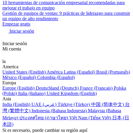
10 herramientas de comunicación empresarial recomendadas para
mejorar el trabajo en equipo
Gestión de equipos de ventas: 9 prácticas de liderazgo para construir
un equipo de alto rendimiento
Empezar gratis
Iniciar sesión
Iniciar sesión
Mi cuenta
la
America
United States (English)
América Latina (Español)
Brasil (Português)
México (Español)
Colombia (Español)
Europa
Europe (English)
Deutschland (Deutsch)
France (Français)
Polska
(Polski)
Italia (Italiano)
United Kingdom (English)
Asia
India (English)
UAE (عربي)
Türkiye (Türkçe)
中国 (简体中文)
台
灣 (繁體中文)
Indonesia (Bahasa Indonesia)
Malaysia (Bahasa
Melayu)
ประเทศไทย (ภาษาไทย)
Việt Nam (Tiếng Việt)
日本 (日
本語)
Si es necesario, puede cambiar su región aquí