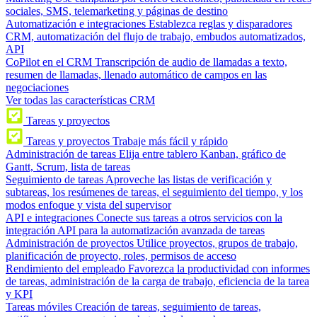
sociales, SMS, telemarketing y páginas de destino
Automatización e integraciones
Establezca reglas y disparadores
CRM, automatización del flujo de trabajo, embudos automatizados,
API
CoPilot en el CRM
Transcripción de audio de llamadas a texto,
resumen de llamadas, llenado automático de campos en las
negociaciones
Ver todas las características CRM
Tareas y proyectos
Tareas y proyectos
Trabaje más fácil y rápido
Administración de tareas
Elija entre tablero Kanban, gráfico de
Gantt, Scrum, lista de tareas
Seguimiento de tareas
Aproveche las listas de verificación y
subtareas, los resúmenes de tareas, el seguimiento del tiempo, y los
modos enfoque y vista del supervisor
API e integraciones
Conecte sus tareas a otros servicios con la
integración API para la automatización avanzada de tareas
Administración de proyectos
Utilice proyectos, grupos de trabajo,
planificación de proyecto, roles, permisos de acceso
Rendimiento del empleado
Favorezca la productividad con informes
de tareas, administración de la carga de trabajo, eficiencia de la tarea
y KPI
Tareas móviles
Creación de tareas, seguimiento de tareas,