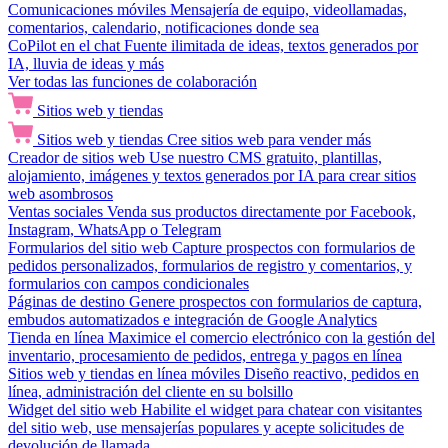
Comunicaciones móviles
Mensajería de equipo, videollamadas,
comentarios, calendario, notificaciones donde sea
CoPilot en el chat
Fuente ilimitada de ideas, textos generados por
IA, lluvia de ideas y más
Ver todas las funciones de colaboración
Sitios web y tiendas
Sitios web y tiendas
Cree sitios web para vender más
Creador de sitios web
Use nuestro CMS gratuito, plantillas,
alojamiento, imágenes y textos generados por IA para crear sitios
web asombrosos
Ventas sociales
Venda sus productos directamente por Facebook,
Instagram, WhatsApp o Telegram
Formularios del sitio web
Capture prospectos con formularios de
pedidos personalizados, formularios de registro y comentarios, y
formularios con campos condicionales
Páginas de destino
Genere prospectos con formularios de captura,
embudos automatizados e integración de Google Analytics
Tienda en línea
Maximice el comercio electrónico con la gestión del
inventario, procesamiento de pedidos, entrega y pagos en línea
Sitios web y tiendas en línea móviles
Diseño reactivo, pedidos en
línea, administración del cliente en su bolsillo
Widget del sitio web
Habilite el widget para chatear con visitantes
del sitio web, use mensajerías populares y acepte solicitudes de
devolución de llamada