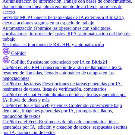
Administración de información
Trabaje con bases de conocimientos,
documentos en línea, almacenamiento de archivos, permisos de
acceso
Servidor MCP
Conecta herramientas de IA externas a Bitrix24 y
ejecuta acciones seguras en tu espacio de trabajo
Automatización
Optimice las operaciones con solicitudes,
aprobaciones, informes de gastos, RPA, automatización del flujo de
trabajo
Ver todas las funciones de RR. HH. y automatización
CoPilot
CoPilot
Su asistente potenciado por IA en Bitrix24
CoPilot en el CRM
Transcripción de audio de llamadas a texto,
resumen de llamadas, llenado automático de campos en las
negociaciones
CoPilot en las tareas
Descripciones de tareas generadas por IA,
resúmenes de tareas, listas de verificación, comentarios
CoPilot en el chat
Fuente ilimitada de ideas, textos generados por
IA, lluvia de ideas y más
CoPilot en los sitios web y tiendas
Contenido convincente bajo
demanda, imágenes generadas por IA, prompts detallados,
traducción de textos
CoPilot en el Feed
Resúmenes de hilos de comentarios, ideas
generadas por IA, edición y creación de textos, respuestas escritas
por IA, traducción de textos