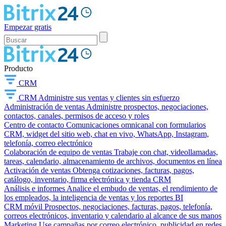
Empezar gratis
Producto
CRM
CRM
Administre sus ventas y clientes sin esfuerzo
Administración de ventas
Administre prospectos, negociaciones,
contactos, canales, permisos de acceso y roles
Centro de contacto
Comunicaciones omnicanal con formularios
CRM, widget del sitio web, chat en vivo, WhatsApp, Instagram,
telefonía, correo electrónico
Colaboración de equipo de ventas
Trabaje con chat, videollamadas,
tareas, calendario, almacenamiento de archivos, documentos en línea
Activación de ventas
Obtenga cotizaciones, facturas, pagos,
catálogo, inventario, firma electrónica y tienda CRM
Análisis e informes
Analice el embudo de ventas, el rendimiento de
los empleados, la inteligencia de ventas y los reportes BI
CRM móvil
Prospectos, negociaciones, facturas, pagos, telefonía,
correos electrónicos, inventario y calendario al alcance de sus manos
Marketing
Use campañas por correo electrónico, publicidad en redes