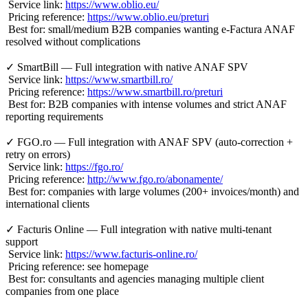
Service link:
https://www.oblio.eu/
Pricing reference:
https://www.oblio.eu/preturi
Best for: small/medium B2B companies wanting e-Factura ANAF
resolved without complications
✓ SmartBill — Full integration with native ANAF SPV
Service link:
https://www.smartbill.ro/
Pricing reference:
https://www.smartbill.ro/preturi
Best for: B2B companies with intense volumes and strict ANAF
reporting requirements
✓ FGO.ro — Full integration with ANAF SPV (auto-correction +
retry on errors)
Service link:
https://fgo.ro/
Pricing reference:
http://www.fgo.ro/abonamente/
Best for: companies with large volumes (200+ invoices/month) and
international clients
✓ Facturis Online — Full integration with native multi-tenant
support
Service link:
https://www.facturis-online.ro/
Pricing reference: see homepage
Best for: consultants and agencies managing multiple client
companies from one place