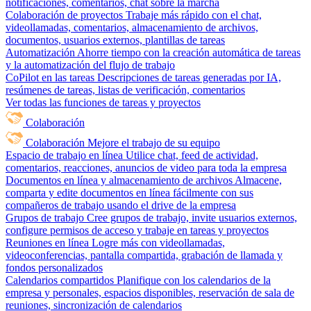
notificaciones, comentarios, chat sobre la marcha
Colaboración de proyectos
Trabaje más rápido con el chat,
videollamadas, comentarios, almacenamiento de archivos,
documentos, usuarios externos, plantillas de tareas
Automatización
Ahorre tiempo con la creación automática de tareas
y la automatización del flujo de trabajo
CoPilot en las tareas
Descripciones de tareas generadas por IA,
resúmenes de tareas, listas de verificación, comentarios
Ver todas las funciones de tareas y proyectos
Colaboración
Colaboración
Mejore el trabajo de su equipo
Espacio de trabajo en línea
Utilice chat, feed de actividad,
comentarios, reacciones, anuncios de video para toda la empresa
Documentos en línea y almacenamiento de archivos
Almacene,
comparta y edite documentos en línea fácilmente con sus
compañeros de trabajo usando el drive de la empresa
Grupos de trabajo
Cree grupos de trabajo, invite usuarios externos,
configure permisos de acceso y trabaje en tareas y proyectos
Reuniones en línea
Logre más con videollamadas,
videoconferencias, pantalla compartida, grabación de llamada y
fondos personalizados
Calendarios compartidos
Planifique con los calendarios de la
empresa y personales, espacios disponibles, reservación de sala de
reuniones, sincronización de calendarios