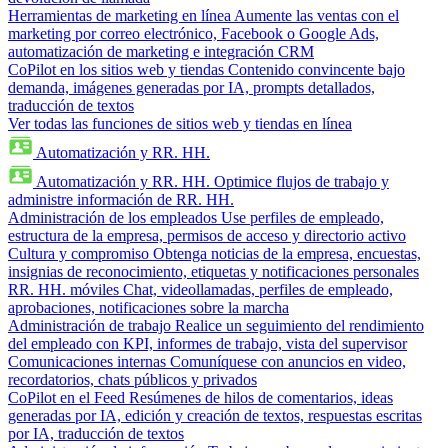
Herramientas de marketing en línea
Aumente las ventas con el
marketing por correo electrónico, Facebook o Google Ads,
automatización de marketing e integración CRM
CoPilot en los sitios web y tiendas
Contenido convincente bajo
demanda, imágenes generadas por IA, prompts detallados,
traducción de textos
Ver todas las funciones de sitios web y tiendas en línea
Automatización y RR. HH.
Automatización y RR. HH.
Optimice flujos de trabajo y
administre información de RR. HH.
Administración de los empleados
Use perfiles de empleado,
estructura de la empresa, permisos de acceso y directorio activo
Cultura y compromiso
Obtenga noticias de la empresa, encuestas,
insignias de reconocimiento, etiquetas y notificaciones personales
RR. HH. móviles
Chat, videollamadas, perfiles de empleado,
aprobaciones, notificaciones sobre la marcha
Administración de trabajo
Realice un seguimiento del rendimiento
del empleado con KPI, informes de trabajo, vista del supervisor
Comunicaciones internas
Comuníquese con anuncios en video,
recordatorios, chats públicos y privados
CoPilot en el Feed
Resúmenes de hilos de comentarios, ideas
generadas por IA, edición y creación de textos, respuestas escritas
por IA, traducción de textos