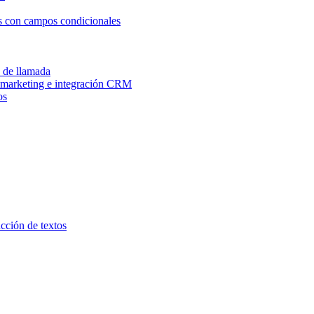
os con campos condicionales
n de llamada
e marketing e integración CRM
os
ucción de textos