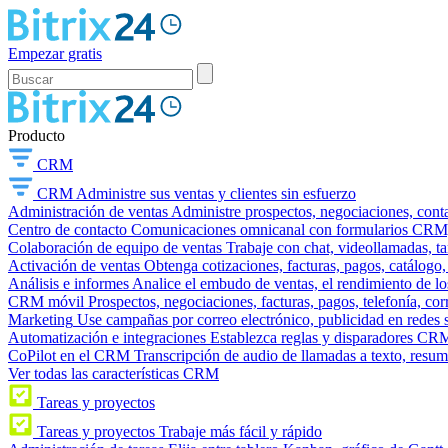
Empezar gratis
Producto
CRM
CRM
Administre sus ventas y clientes sin esfuerzo
Administración de ventas
Administre prospectos, negociaciones, conta
Centro de contacto
Comunicaciones omnicanal con formularios CRM, wi
Colaboración de equipo de ventas
Trabaje con chat, videollamadas, t
Activación de ventas
Obtenga cotizaciones, facturas, pagos, catálogo,
Análisis e informes
Analice el embudo de ventas, el rendimiento de los
CRM móvil
Prospectos, negociaciones, facturas, pagos, telefonía, cor
Marketing
Use campañas por correo electrónico, publicidad en redes 
Automatización e integraciones
Establezca reglas y disparadores CRM
CoPilot en el CRM
Transcripción de audio de llamadas a texto, resu
Ver todas las características CRM
Tareas y proyectos
Tareas y proyectos
Trabaje más fácil y rápido