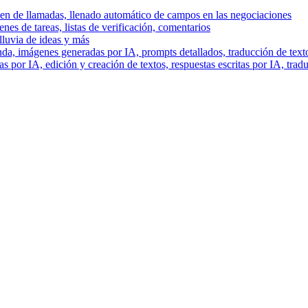
men de llamadas, llenado automático de campos en las negociaciones
es de tareas, listas de verificación, comentarios
lluvia de ideas y más
a, imágenes generadas por IA, prompts detallados, traducción de text
 por IA, edición y creación de textos, respuestas escritas por IA, trad