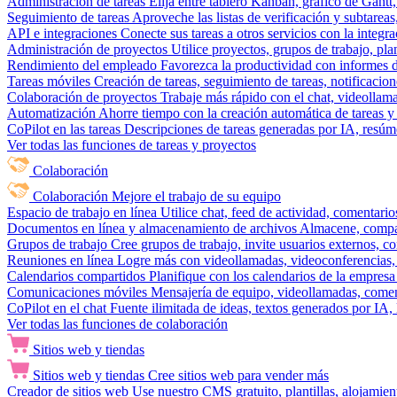
Administración de tareas
Elija entre tablero Kanban, gráfico de Gantt,
Seguimiento de tareas
Aproveche las listas de verificación y subtareas
API e integraciones
Conecte sus tareas a otros servicios con la integ
Administración de proyectos
Utilice proyectos, grupos de trabajo, pla
Rendimiento del empleado
Favorezca la productividad con informes de 
Tareas móviles
Creación de tareas, seguimiento de tareas, notificacio
Colaboración de proyectos
Trabaje más rápido con el chat, videollam
Automatización
Ahorre tiempo con la creación automática de tareas y 
CoPilot en las tareas
Descripciones de tareas generadas por IA, resúmen
Ver todas las funciones de tareas y proyectos
Colaboración
Colaboración
Mejore el trabajo de su equipo
Espacio de trabajo en línea
Utilice chat, feed de actividad, comentari
Documentos en línea y almacenamiento de archivos
Almacene, compar
Grupos de trabajo
Cree grupos de trabajo, invite usuarios externos, c
Reuniones en línea
Logre más con videollamadas, videoconferencias, 
Calendarios compartidos
Planifique con los calendarios de la empresa
Comunicaciones móviles
Mensajería de equipo, videollamadas, coment
CoPilot en el chat
Fuente ilimitada de ideas, textos generados por IA, 
Ver todas las funciones de colaboración
Sitios web y tiendas
Sitios web y tiendas
Cree sitios web para vender más
Creador de sitios web
Use nuestro CMS gratuito, plantillas, alojamie