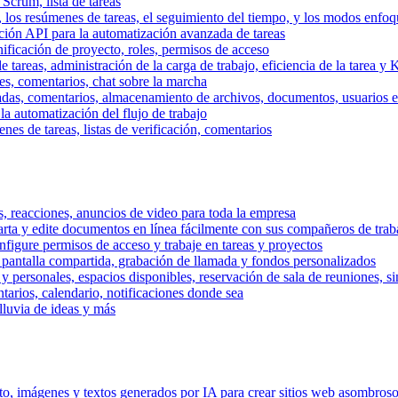
 Scrum, lista de tareas
, los resúmenes de tareas, el seguimiento del tiempo, y los modos enfoq
ración API para la automatización avanzada de tareas
nificación de proyecto, roles, permisos de acceso
tareas, administración de la carga de trabajo, eficiencia de la tarea y 
nes, comentarios, chat sobre la marcha
adas, comentarios, almacenamiento de archivos, documentos, usuarios ext
la automatización del flujo de trabajo
es de tareas, listas de verificación, comentarios
os, reacciones, anuncios de video para toda la empresa
ta y edite documentos en línea fácilmente con sus compañeros de traba
onfigure permisos de acceso y trabaje en tareas y proyectos
pantalla compartida, grabación de llamada y fondos personalizados
 y personales, espacios disponibles, reservación de sala de reuniones, s
arios, calendario, notificaciones donde sea
lluvia de ideas y más
nto, imágenes y textos generados por IA para crear sitios web asombros