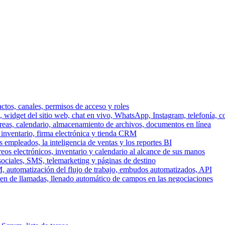
ctos, canales, permisos de acceso y roles
dget del sitio web, chat en vivo, WhatsApp, Instagram, telefonía, co
areas, calendario, almacenamiento de archivos, documentos en línea
 inventario, firma electrónica y tienda CRM
 empleados, la inteligencia de ventas y los reportes BI
reos electrónicos, inventario y calendario al alcance de sus manos
sociales, SMS, telemarketing y páginas de destino
, automatización del flujo de trabajo, embudos automatizados, API
men de llamadas, llenado automático de campos en las negociaciones