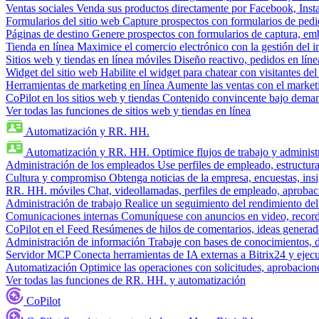
Ventas sociales
Venda sus productos directamente por Facebook, In
Formularios del sitio web
Capture prospectos con formularios de pedi
Páginas de destino
Genere prospectos con formularios de captura, em
Tienda en línea
Maximice el comercio electrónico con la gestión del i
Sitios web y tiendas en línea móviles
Diseño reactivo, pedidos en línea
Widget del sitio web
Habilite el widget para chatear con visitantes de
Herramientas de marketing en línea
Aumente las ventas con el market
CoPilot en los sitios web y tiendas
Contenido convincente bajo demand
Ver todas las funciones de sitios web y tiendas en línea
Automatización y RR. HH.
Automatización y RR. HH.
Optimice flujos de trabajo y admini
Administración de los empleados
Use perfiles de empleado, estructura
Cultura y compromiso
Obtenga noticias de la empresa, encuestas, insi
RR. HH. móviles
Chat, videollamadas, perfiles de empleado, aprobac
Administración de trabajo
Realice un seguimiento del rendimiento del
Comunicaciones internas
Comuníquese con anuncios en video, recorda
CoPilot en el Feed
Resúmenes de hilos de comentarios, ideas generadas
Administración de información
Trabaje con bases de conocimientos, 
Servidor MCP
Conecta herramientas de IA externas a Bitrix24 y ejecu
Automatización
Optimice las operaciones con solicitudes, aprobacione
Ver todas las funciones de RR. HH. y automatización
CoPilot