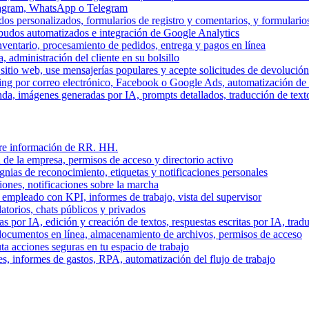
stagram, WhatsApp o Telegram
dos personalizados, formularios de registro y comentarios, y formulari
budos automatizados e integración de Google Analytics
nventario, procesamiento de pedidos, entrega y pagos en línea
, administración del cliente en su bolsillo
l sitio web, use mensajerías populares y acepte solicitudes de devolució
ing por correo electrónico, Facebook o Google Ads, automatización d
a, imágenes generadas por IA, prompts detallados, traducción de text
stre información de RR. HH.
 de la empresa, permisos de acceso y directorio activo
gnias de reconocimiento, etiquetas y notificaciones personales
iones, notificaciones sobre la marcha
 empleado con KPI, informes de trabajo, vista del supervisor
torios, chats públicos y privados
 por IA, edición y creación de textos, respuestas escritas por IA, trad
documentos en línea, almacenamiento de archivos, permisos de acceso
ta acciones seguras en tu espacio de trabajo
s, informes de gastos, RPA, automatización del flujo de trabajo