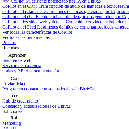
CoPilot
Su asistente potenciado por IA en Bitrix24
CoPilot en el CRM
Transcripción de audio de llamadas a texto, resu
CoPilot en las tareas
Descripciones de tareas generadas por IA, resúmen
CoPilot en el chat
Fuente ilimitada de ideas, textos generados por IA, 
CoPilot en los sitios web y tiendas
Contenido convincente bajo demand
CoPilot en el Feed
Resúmenes de hilos de comentarios, ideas generadas
Ver todas las características de CoPilot
Ver todas las herramientas
Precios
Recursos
Aprender
Seminarios web
Servicio de asistencia
Guías y API de documentación
Conectar
Enviar ticket
Póngase en contacto con socios locales de Bitrix24
Leer
Hub de crecimiento
Consejos y actualizaciones de Bitrix24
Soluciones
Rol
Marketing
RR. HH.