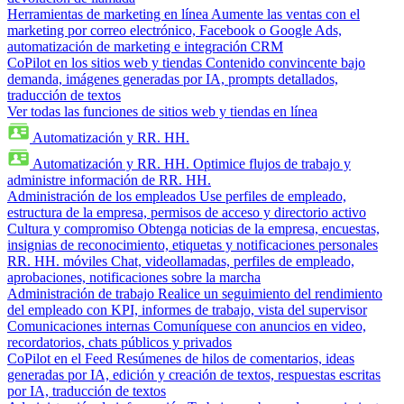
Herramientas de marketing en línea
Aumente las ventas con el
marketing por correo electrónico, Facebook o Google Ads,
automatización de marketing e integración CRM
CoPilot en los sitios web y tiendas
Contenido convincente bajo
demanda, imágenes generadas por IA, prompts detallados,
traducción de textos
Ver todas las funciones de sitios web y tiendas en línea
Automatización y RR. HH.
Automatización y RR. HH.
Optimice flujos de trabajo y
administre información de RR. HH.
Administración de los empleados
Use perfiles de empleado,
estructura de la empresa, permisos de acceso y directorio activo
Cultura y compromiso
Obtenga noticias de la empresa, encuestas,
insignias de reconocimiento, etiquetas y notificaciones personales
RR. HH. móviles
Chat, videollamadas, perfiles de empleado,
aprobaciones, notificaciones sobre la marcha
Administración de trabajo
Realice un seguimiento del rendimiento
del empleado con KPI, informes de trabajo, vista del supervisor
Comunicaciones internas
Comuníquese con anuncios en video,
recordatorios, chats públicos y privados
CoPilot en el Feed
Resúmenes de hilos de comentarios, ideas
generadas por IA, edición y creación de textos, respuestas escritas
por IA, traducción de textos