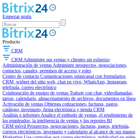
Empezar gratis
Producto
CRM
CRM
Administre sus ventas y clientes sin esfuerzo
Administración de ventas
Administre prospectos, negociaciones,
contactos, canales, permisos de acceso y roles
Centro de contacto
Comunicaciones omnicanal con formularios
CRM, widget del sitio web, chat en vivo, WhatsApp, Instagram,
telefonía, correo electrónico
Colaboración de equipo de ventas
Trabaje con chat, videollamadas,
tareas, calendario, almacenamiento de archivos, documentos en línea
Activación de ventas
Obtenga cotizaciones, facturas, pagos,
catálogo, inventario, firma electrónica y tienda CRM
Análisis e informes
Analice el embudo de ventas, el rendimiento de
los empleados, la inteligencia de ventas y los reportes BI
CRM móvil
Prospectos, negociaciones, facturas, pagos, telefonía,
correos electrónicos, inventario y calendario al alcance de sus manos
Marketing
Use campañas por correo electrónico, publicidad en redes