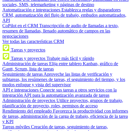
sociales, SMS, telemarketing y páginas de destino
Automatización e integraciones
Establezca reglas y disparadores
CRM, automatización del flujo de trabajo, embudos automatizados,
API
CoPilot en el CRM
Transcripción de audio de llamadas a texto,
resumen de llamadas, llenado automático de campos en las
negociaciones
Ver todas las características CRM
Tareas y proyectos
Tareas y proyectos
Trabaje más fácil y rápido
Administración de tareas
Elija entre tablero Kanban, gráfico de
Gantt, Scrum, lista de tareas
Seguimiento de tareas
Aproveche las listas de verificación y
subtareas, los resúmenes de tareas, el seguimiento del tiempo, y los
modos enfoque y vista del supervisor
API e integraciones
Conecte sus tareas a otros servicios con la
integración API para la automatización avanzada de tareas
Administración de proyectos
Utilice proyectos, grupos de trabajo,
planificación de proyecto, roles, permisos de acceso
Rendimiento del empleado
Favorezca la productividad con informes
de tareas, administración de la carga de trabajo, eficiencia de la tarea
y KPI
Tareas móviles
Creación de tareas, seguimiento de tareas,