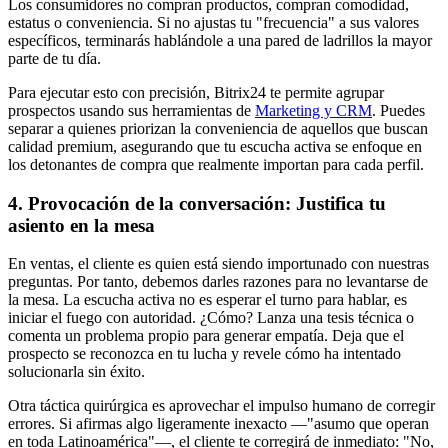
Los consumidores no compran productos, compran comodidad,
estatus o conveniencia. Si no ajustas tu "frecuencia" a sus valores
específicos, terminarás hablándole a una pared de ladrillos la mayor
parte de tu día.
Para ejecutar esto con precisión, Bitrix24 te permite agrupar
prospectos usando sus herramientas de
Marketing y CRM
. Puedes
separar a quienes priorizan la conveniencia de aquellos que buscan
calidad premium, asegurando que tu escucha activa se enfoque en
los detonantes de compra que realmente importan para cada perfil.
4. Provocación de la conversación: Justifica tu
asiento en la mesa
En ventas, el cliente es quien está siendo importunado con nuestras
preguntas. Por tanto, debemos darles razones para no levantarse de
la mesa. La escucha activa no es esperar el turno para hablar, es
iniciar el fuego con autoridad. ¿Cómo? Lanza una tesis técnica o
comenta un problema propio para generar empatía. Deja que el
prospecto se reconozca en tu lucha y revele cómo ha intentado
solucionarla sin éxito.
Otra táctica quirúrgica es aprovechar el impulso humano de corregir
errores. Si afirmas algo ligeramente inexacto —"asumo que operan
en toda Latinoamérica"—, el cliente te corregirá de inmediato: "No,