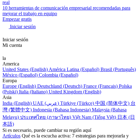
real
10 herramientas de comunicación empresarial recomendadas para
mejorar el trabajo en equipo
Empezar gratis
Iniciar sesión
Iniciar sesión
Mi cuenta
la
America
United States (English)
América Latina (Español)
Brasil (Português)
México (Español)
Colombia (Español)
Europa
Europe (English)
Deutschland (Deutsch)
France (Français)
Polska
(Polski)
Italia (Italiano)
United Kingdom (English)
Asia
India (English)
UAE (عربي)
Türkiye (Türkçe)
中国 (简体中文)
台
灣 (繁體中文)
Indonesia (Bahasa Indonesia)
Malaysia (Bahasa
Melayu)
ประเทศไทย (ภาษาไทย)
Việt Nam (Tiếng Việt)
日本 (日
本語)
Si es necesario, puede cambiar su región aquí
Artículos
Qué es la escucha activa: 7 estrategias para mejorarla y