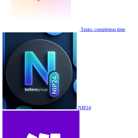
Tasks: completion time
NIP24