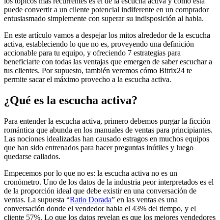
los tópicos más recurrentes es el de la escucha activa y cómo ésta
puede convertir a un cliente potencial indiferente en un comprador
entusiasmado simplemente con superar su indisposición al habla.
En este artículo vamos a despejar los mitos alrededor de la escucha
activa, estableciendo lo que no es, proveyendo una definición
accionable para tu equipo, y ofreciendo 7 estrategias para
beneficiarte con todas las ventajas que emergen de saber escuchar a
tus clientes. Por supuesto, también veremos cómo Bitrix24 te
permite sacar el máximo provecho a la escucha activa.
¿Qué es la escucha activa?
Para entender la escucha activa, primero debemos purgar la ficción
romántica que abunda en los manuales de ventas para principiantes.
Las nociones idealizadas han causado estragos en muchos equipos
que han sido entrenados para hacer preguntas inútiles y luego
quedarse callados.
Empecemos por lo que no es: la escucha activa no es un
cronómetro. Uno de los datos de la industria peor interpretados es el
de la proporción ideal que debe existir en una conversación de
ventas. La supuesta “
Ratio Dorada
” en las ventas es una
conversación donde el vendedor habla el 43% del tiempo, y el
cliente 57%. Lo que los datos revelan es que los mejores vendedores