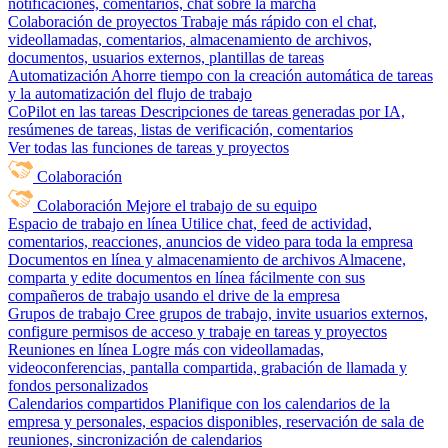
notificaciones, comentarios, chat sobre la marcha
Colaboración de proyectos
Trabaje más rápido con el chat,
videollamadas, comentarios, almacenamiento de archivos,
documentos, usuarios externos, plantillas de tareas
Automatización
Ahorre tiempo con la creación automática de tareas
y la automatización del flujo de trabajo
CoPilot en las tareas
Descripciones de tareas generadas por IA,
resúmenes de tareas, listas de verificación, comentarios
Ver todas las funciones de tareas y proyectos
Colaboración
Colaboración
Mejore el trabajo de su equipo
Espacio de trabajo en línea
Utilice chat, feed de actividad,
comentarios, reacciones, anuncios de video para toda la empresa
Documentos en línea y almacenamiento de archivos
Almacene,
comparta y edite documentos en línea fácilmente con sus
compañeros de trabajo usando el drive de la empresa
Grupos de trabajo
Cree grupos de trabajo, invite usuarios externos,
configure permisos de acceso y trabaje en tareas y proyectos
Reuniones en línea
Logre más con videollamadas,
videoconferencias, pantalla compartida, grabación de llamada y
fondos personalizados
Calendarios compartidos
Planifique con los calendarios de la
empresa y personales, espacios disponibles, reservación de sala de
reuniones, sincronización de calendarios