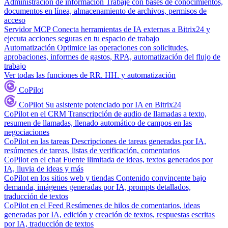
Administración de información
Trabaje con bases de conocimientos,
documentos en línea, almacenamiento de archivos, permisos de
acceso
Servidor MCP
Conecta herramientas de IA externas a Bitrix24 y
ejecuta acciones seguras en tu espacio de trabajo
Automatización
Optimice las operaciones con solicitudes,
aprobaciones, informes de gastos, RPA, automatización del flujo de
trabajo
Ver todas las funciones de RR. HH. y automatización
CoPilot
CoPilot
Su asistente potenciado por IA en Bitrix24
CoPilot en el CRM
Transcripción de audio de llamadas a texto,
resumen de llamadas, llenado automático de campos en las
negociaciones
CoPilot en las tareas
Descripciones de tareas generadas por IA,
resúmenes de tareas, listas de verificación, comentarios
CoPilot en el chat
Fuente ilimitada de ideas, textos generados por
IA, lluvia de ideas y más
CoPilot en los sitios web y tiendas
Contenido convincente bajo
demanda, imágenes generadas por IA, prompts detallados,
traducción de textos
CoPilot en el Feed
Resúmenes de hilos de comentarios, ideas
generadas por IA, edición y creación de textos, respuestas escritas
por IA, traducción de textos