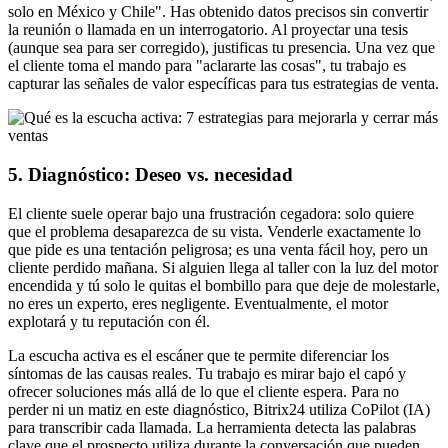
solo en México y Chile". Has obtenido datos precisos sin convertir
la reunión o llamada en un interrogatorio. Al proyectar una tesis
(aunque sea para ser corregido), justificas tu presencia. Una vez que
el cliente toma el mando para "aclararte las cosas", tu trabajo es
capturar las señales de valor específicas para tus estrategias de venta.
5. Diagnóstico: Deseo vs. necesidad
El cliente suele operar bajo una frustración cegadora: solo quiere
que el problema desaparezca de su vista. Venderle exactamente lo
que pide es una tentación peligrosa; es una venta fácil hoy, pero un
cliente perdido mañana. Si alguien llega al taller con la luz del motor
encendida y tú solo le quitas el bombillo para que deje de molestarle,
no eres un experto, eres negligente. Eventualmente, el motor
explotará y tu reputación con él.
La escucha activa es el escáner que te permite diferenciar los
síntomas de las causas reales. Tu trabajo es mirar bajo el capó y
ofrecer soluciones más allá de lo que el cliente espera. Para no
perder ni un matiz en este diagnóstico, Bitrix24 utiliza CoPilot (IA)
para transcribir cada llamada. La herramienta detecta las palabras
clave que el prospecto utiliza durante la conversación que pueden