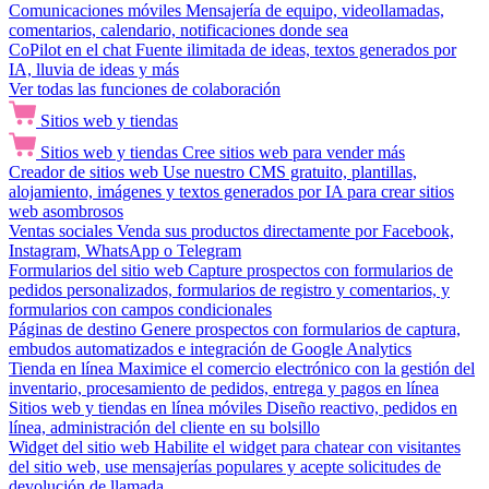
Comunicaciones móviles
Mensajería de equipo, videollamadas,
comentarios, calendario, notificaciones donde sea
CoPilot en el chat
Fuente ilimitada de ideas, textos generados por
IA, lluvia de ideas y más
Ver todas las funciones de colaboración
Sitios web y tiendas
Sitios web y tiendas
Cree sitios web para vender más
Creador de sitios web
Use nuestro CMS gratuito, plantillas,
alojamiento, imágenes y textos generados por IA para crear sitios
web asombrosos
Ventas sociales
Venda sus productos directamente por Facebook,
Instagram, WhatsApp o Telegram
Formularios del sitio web
Capture prospectos con formularios de
pedidos personalizados, formularios de registro y comentarios, y
formularios con campos condicionales
Páginas de destino
Genere prospectos con formularios de captura,
embudos automatizados e integración de Google Analytics
Tienda en línea
Maximice el comercio electrónico con la gestión del
inventario, procesamiento de pedidos, entrega y pagos en línea
Sitios web y tiendas en línea móviles
Diseño reactivo, pedidos en
línea, administración del cliente en su bolsillo
Widget del sitio web
Habilite el widget para chatear con visitantes
del sitio web, use mensajerías populares y acepte solicitudes de
devolución de llamada